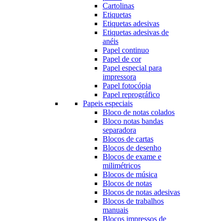
Cartolinas
Etiquetas
Etiquetas adesivas
Etiquetas adesivas de
anéis
Papel continuo
Papel de cor
Papel especial para
impressora
Papel fotocópia
Papel reprográfico
Papeis especiais
Bloco de notas colados
Bloco notas bandas
separadora
Blocos de cartas
Blocos de desenho
Blocos de exame e
milimétricos
Blocos de música
Blocos de notas
Blocos de notas adesivas
Blocos de trabalhos
manuais
Blocos impressos de