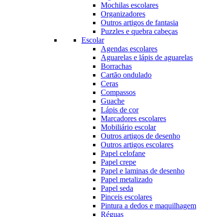
Mochilas escolares
Organizadores
Outros artigos de fantasia
Puzzles e quebra cabeças
Escolar
Agendas escolares
Aguarelas e lápis de aguarelas
Borrachas
Cartão ondulado
Ceras
Compassos
Guache
Lápis de cor
Marcadores escolares
Mobiliário escolar
Outros artigos de desenho
Outros artigos escolares
Papel celofane
Papel crepe
Papel e laminas de desenho
Papel metalizado
Papel seda
Pinceis escolares
Pintura a dedos e maquilhagem
Réguas