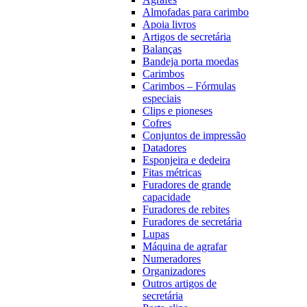
Almofadas para carimbo
Apoia livros
Artigos de secretária
Balanças
Bandeja porta moedas
Carimbos
Carimbos – Fórmulas
especiais
Clips e pioneses
Cofres
Conjuntos de impressão
Datadores
Esponjeira e dedeira
Fitas métricas
Furadores de grande
capacidade
Furadores de rebites
Furadores de secretária
Lupas
Máquina de agrafar
Numeradores
Organizadores
Outros artigos de
secretária