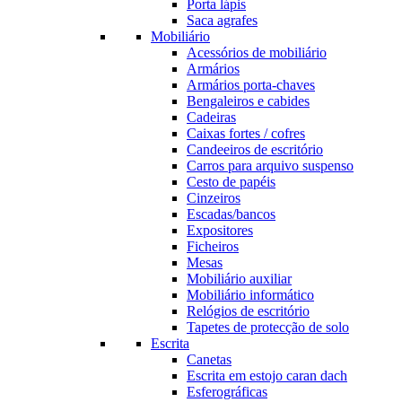
Porta lápis
Saca agrafes
Mobiliário
Acessórios de mobiliário
Armários
Armários porta-chaves
Bengaleiros e cabides
Cadeiras
Caixas fortes / cofres
Candeeiros de escritório
Carros para arquivo suspenso
Cesto de papéis
Cinzeiros
Escadas/bancos
Expositores
Ficheiros
Mesas
Mobiliário auxiliar
Mobiliário informático
Relógios de escritório
Tapetes de protecção de solo
Escrita
Canetas
Escrita em estojo caran dach
Esferográficas