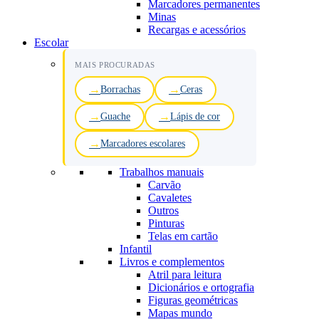
Marcadores permanentes
Minas
Recargas e acessórios
Escolar
MAIS PROCURADAS
Borrachas
Ceras
Guache
Lápis de cor
Marcadores escolares
Trabalhos manuais
Carvão
Cavaletes
Outros
Pinturas
Telas em cartão
Infantil
Livros e complementos
Atril para leitura
Dicionários e ortografia
Figuras geométricas
Mapas mundo