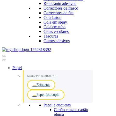
Rolos auto adesivos
Correctores de frasco
Correctores de fita
Cola baton
Cola em spray
Cola em tubo
Colas escolares
Tesouras
Outros adesivos
Menu
de
navegação
Papel
MAIS PROCURADAS
Etiquetas
Papel fotocópia
Papel e etiquetas
Cartão cinza e cartão
pluma