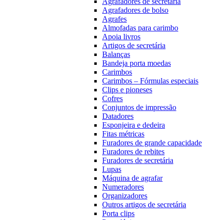
Agrafadores de secretária
Agrafadores de bolso
Agrafes
Almofadas para carimbo
Apoia livros
Artigos de secretária
Balanças
Bandeja porta moedas
Carimbos
Carimbos – Fórmulas especiais
Clips e pioneses
Cofres
Conjuntos de impressão
Datadores
Esponjeira e dedeira
Fitas métricas
Furadores de grande capacidade
Furadores de rebites
Furadores de secretária
Lupas
Máquina de agrafar
Numeradores
Organizadores
Outros artigos de secretária
Porta clips