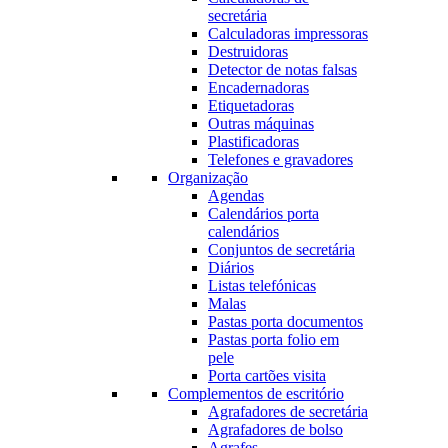
secretária
Calculadoras impressoras
Destruidoras
Detector de notas falsas
Encadernadoras
Etiquetadoras
Outras máquinas
Plastificadoras
Telefones e gravadores
Organização
Agendas
Calendários porta
calendários
Conjuntos de secretária
Diários
Listas telefónicas
Malas
Pastas porta documentos
Pastas porta folio em
pele
Porta cartões visita
Complementos de escritório
Agrafadores de secretária
Agrafadores de bolso
Agrafes