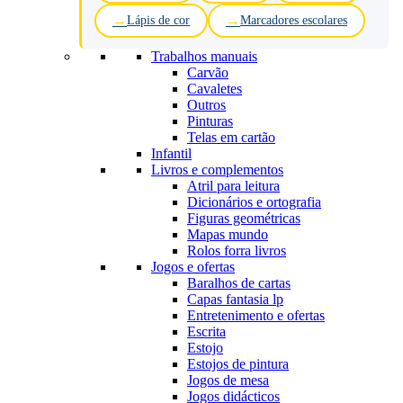
Lápis de cor
Marcadores escolares
Trabalhos manuais
Carvão
Cavaletes
Outros
Pinturas
Telas em cartão
Infantil
Livros e complementos
Atril para leitura
Dicionários e ortografia
Figuras geométricas
Mapas mundo
Rolos forra livros
Jogos e ofertas
Baralhos de cartas
Capas fantasia lp
Entretenimento e ofertas
Escrita
Estojo
Estojos de pintura
Jogos de mesa
Jogos didácticos