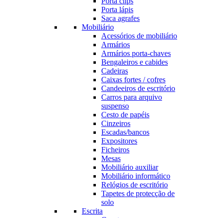
Porta clips
Porta lápis
Saca agrafes
Mobiliário
Acessórios de mobiliário
Armários
Armários porta-chaves
Bengaleiros e cabides
Cadeiras
Caixas fortes / cofres
Candeeiros de escritório
Carros para arquivo
suspenso
Cesto de papéis
Cinzeiros
Escadas/bancos
Expositores
Ficheiros
Mesas
Mobiliário auxiliar
Mobiliário informático
Relógios de escritório
Tapetes de protecção de
solo
Escrita