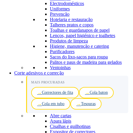
Electrodomésticos
Uniformes
Prevenção
Hotelaria e restauração
Talheres pratos e copos
Toalhas e guardanapos de papel
Lenços, papel higiénico e toalhetes
Produtos de limpeza
Higiene, manutenção e catering
Purificadores
Sacos do lixo-sacos para roupa
Palitos e paus de madeira para gelados
Ventoinhas
Corte adesivos e correção
MAIS PROCURADAS
Correctores de fita
Cola baton
Cola em tubo
Tesouras
Abre cartas
Apara lápis
Cisalhas e guilhotinas
Expositor de correctores