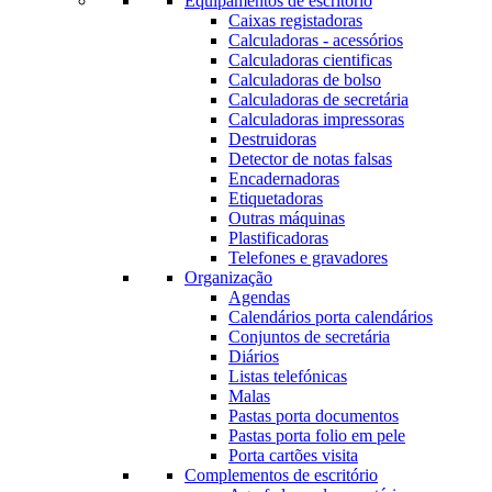
Equipamentos de escritório
Caixas registadoras
Calculadoras - acessórios
Calculadoras cientificas
Calculadoras de bolso
Calculadoras de secretária
Calculadoras impressoras
Destruidoras
Detector de notas falsas
Encadernadoras
Etiquetadoras
Outras máquinas
Plastificadoras
Telefones e gravadores
Organização
Agendas
Calendários porta calendários
Conjuntos de secretária
Diários
Listas telefónicas
Malas
Pastas porta documentos
Pastas porta folio em pele
Porta cartões visita
Complementos de escritório