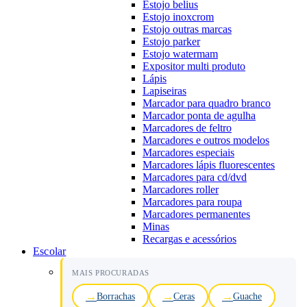
Estojo belius
Estojo inoxcrom
Estojo outras marcas
Estojo parker
Estojo watermam
Expositor multi produto
Lápis
Lapiseiras
Marcador para quadro branco
Marcador ponta de agulha
Marcadores de feltro
Marcadores e outros modelos
Marcadores especiais
Marcadores lápis fluorescentes
Marcadores para cd/dvd
Marcadores roller
Marcadores para roupa
Marcadores permanentes
Minas
Recargas e acessórios
Escolar
MAIS PROCURADAS
Borrachas
Ceras
Guache