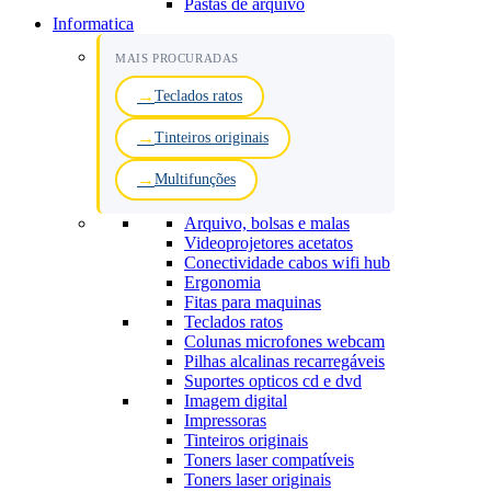
Pastas de arquivo
Informatica
MAIS PROCURADAS
Teclados ratos
Tinteiros originais
Multifunções
Arquivo, bolsas e malas
Videoprojetores acetatos
Conectividade cabos wifi hub
Ergonomia
Fitas para maquinas
Teclados ratos
Colunas microfones webcam
Pilhas alcalinas recarregáveis
Suportes opticos cd e dvd
Imagem digital
Impressoras
Tinteiros originais
Toners laser compatíveis
Toners laser originais