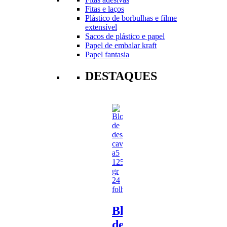
Fitas e laços
Plástico de borbulhas e filme
extensível
Sacos de plástico e papel
Papel de embalar kraft
Papel fantasia
DESTAQUES
Bloco
de