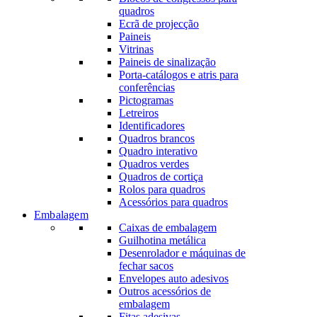
quadros
Ecrã de projecção
Paineis
Vitrinas
Paineis de sinalização
Porta-catálogos e atris para
conferências
Pictogramas
Letreiros
Identificadores
Quadros brancos
Quadro interativo
Quadros verdes
Quadros de cortiça
Rolos para quadros
Acessórios para quadros
Embalagem
Caixas de embalagem
Guilhotina metálica
Desenrolador e máquinas de
fechar sacos
Envelopes auto adesivos
Outros acessórios de
embalagem
Fitas adesivas