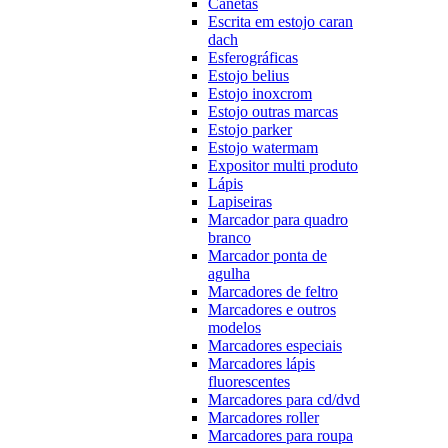
Canetas
Escrita em estojo caran
dach
Esferográficas
Estojo belius
Estojo inoxcrom
Estojo outras marcas
Estojo parker
Estojo watermam
Expositor multi produto
Lápis
Lapiseiras
Marcador para quadro
branco
Marcador ponta de
agulha
Marcadores de feltro
Marcadores e outros
modelos
Marcadores especiais
Marcadores lápis
fluorescentes
Marcadores para cd/dvd
Marcadores roller
Marcadores para roupa