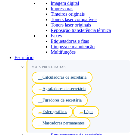
Imagem digital
Impressoras
Tinteiros originais
Toners laser compatíveis
Toners laser originais
Reposição transferência térmica
Faxes
Etiquetadoras e fitas
Limpeza e manutenção
Multifunções
Escritório
MAIS PROCURADAS
Calculadoras de secretária
Agrafadores de secretária
Furadores de secretária
Esferográficas
Lápis
Marcadores permanentes