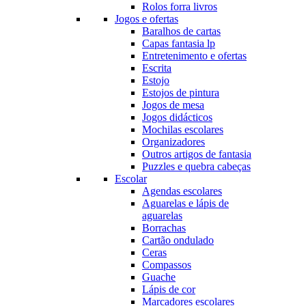
Rolos forra livros
Jogos e ofertas
Baralhos de cartas
Capas fantasia lp
Entretenimento e ofertas
Escrita
Estojo
Estojos de pintura
Jogos de mesa
Jogos didácticos
Mochilas escolares
Organizadores
Outros artigos de fantasia
Puzzles e quebra cabeças
Escolar
Agendas escolares
Aguarelas e lápis de
aguarelas
Borrachas
Cartão ondulado
Ceras
Compassos
Guache
Lápis de cor
Marcadores escolares