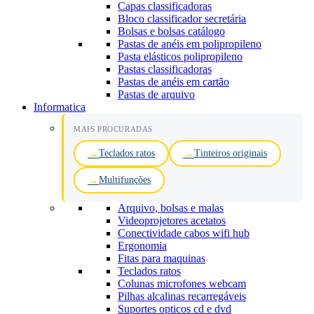
Capas classificadoras
Bloco classificador secretária
Bolsas e bolsas catálogo
Pastas de anéis em polipropileno
Pasta elásticos polipropileno
Pastas classificadoras
Pastas de anéis em cartão
Pastas de arquivo
Informatica
MAIS PROCURADAS
Teclados ratos
Tinteiros originais
Multifunções
Arquivo, bolsas e malas
Videoprojetores acetatos
Conectividade cabos wifi hub
Ergonomia
Fitas para maquinas
Teclados ratos
Colunas microfones webcam
Pilhas alcalinas recarregáveis
Suportes opticos cd e dvd