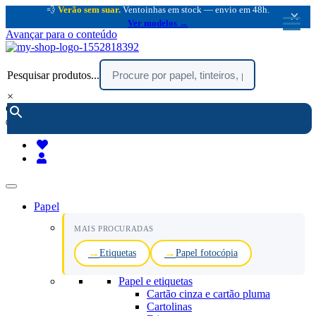
💨
Verão sem suar.
Ventoinhas em stock — envio em 48h.
×
Ver modelos →
Avançar para o conteúdo
Pesquisar produtos...
×
encomendar por telefone :
216 003 523
(chamada rede fixa nacional)
Papel
MAIS PROCURADAS
Etiquetas
Papel fotocópia
Papel e etiquetas
Cartão cinza e cartão pluma
Cartolinas