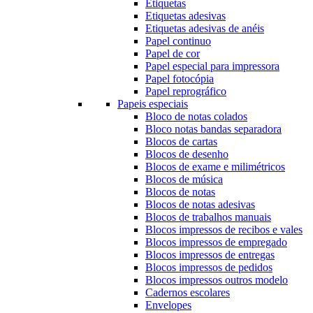
Etiquetas
Etiquetas adesivas
Etiquetas adesivas de anéis
Papel continuo
Papel de cor
Papel especial para impressora
Papel fotocópia
Papel reprográfico
Papeis especiais
Bloco de notas colados
Bloco notas bandas separadora
Blocos de cartas
Blocos de desenho
Blocos de exame e milimétricos
Blocos de música
Blocos de notas
Blocos de notas adesivas
Blocos de trabalhos manuais
Blocos impressos de recibos e vales
Blocos impressos de empregado
Blocos impressos de entregas
Blocos impressos de pedidos
Blocos impressos outros modelo
Cadernos escolares
Envelopes