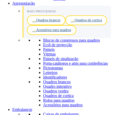
Apresentação
MAIS PROCURADAS
Quadros brancos
Quadros de cortiça
Acessórios para quadros
Blocos de congressos para quadros
Ecrã de projecção
Paineis
Vitrinas
Paineis de sinalização
Porta-catálogos e atris para conferências
Pictogramas
Letreiros
Identificadores
Quadros brancos
Quadro interativo
Quadros verdes
Quadros de cortiça
Rolos para quadros
Acessórios para quadros
Embalagem
Caixas de embalagem