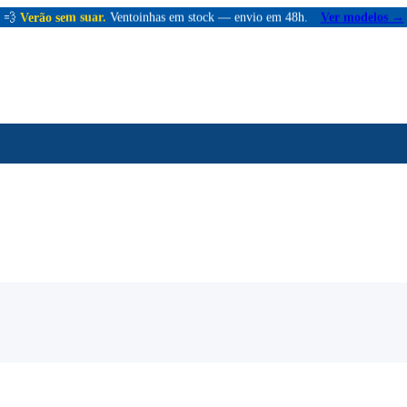
💨
Verão sem suar.
Ventoinhas em stock — envio em 48h.
Ver modelos →