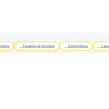
retária
Furadores de secretária
Esferográficas
Lápis