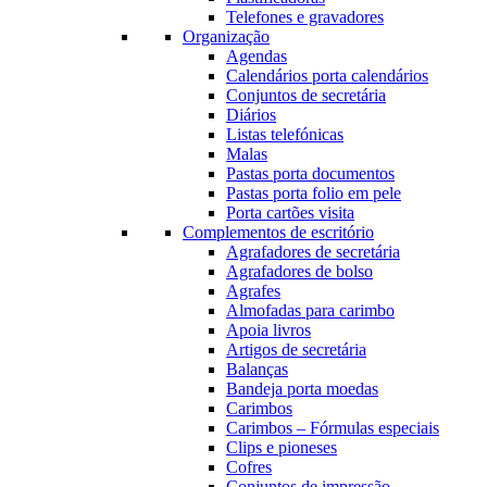
Telefones e gravadores
Organização
Agendas
Calendários porta calendários
Conjuntos de secretária
Diários
Listas telefónicas
Malas
Pastas porta documentos
Pastas porta folio em pele
Porta cartões visita
Complementos de escritório
Agrafadores de secretária
Agrafadores de bolso
Agrafes
Almofadas para carimbo
Apoia livros
Artigos de secretária
Balanças
Bandeja porta moedas
Carimbos
Carimbos – Fórmulas especiais
Clips e pioneses
Cofres
Conjuntos de impressão