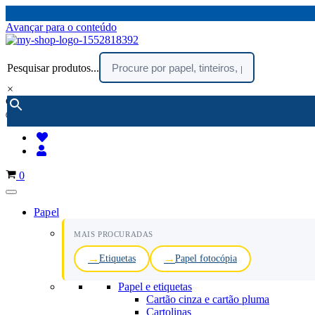
Avançar para o conteúdo
Pesquisar produtos...
×
encomendar por telefone :
216 003 523
(chamada rede fixa nacional)
Carrinho
0
Papel
MAIS PROCURADAS
Etiquetas
Papel fotocópia
Papel e etiquetas
Cartão cinza e cartão pluma
Cartolinas