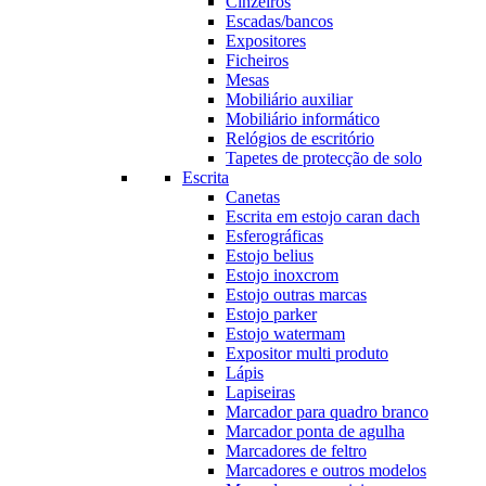
Cinzeiros
Escadas/bancos
Expositores
Ficheiros
Mesas
Mobiliário auxiliar
Mobiliário informático
Relógios de escritório
Tapetes de protecção de solo
Escrita
Canetas
Escrita em estojo caran dach
Esferográficas
Estojo belius
Estojo inoxcrom
Estojo outras marcas
Estojo parker
Estojo watermam
Expositor multi produto
Lápis
Lapiseiras
Marcador para quadro branco
Marcador ponta de agulha
Marcadores de feltro
Marcadores e outros modelos