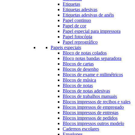
Etiquetas
Etiquetas adesivas
Etiquetas adesivas de anéis
Papel continuo
Papel de cor
Papel especial para impressora
Papel fotocópia
Papel reprográfico
Papeis especiais
Bloco de notas colados
Bloco notas bandas separadora
Blocos de cartas
Blocos de desenho
Blocos de exame e milimétricos
Blocos de música
Blocos de notas
Blocos de notas adesivas
Blocos de trabalhos manuais
Blocos impressos de recibos e vales
Blocos impressos de empregado
Blocos impressos de entregas
Blocos impressos de pedidos
Blocos impressos outros modelo
Cadernos escolares
Envelopes