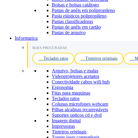
Bolsas e bolsas catálogo
Pastas de anéis em polipropileno
Pasta elásticos polipropileno
Pastas classificadoras
Pastas de anéis em cartão
Pastas de arquivo
Informatica
MAIS PROCURADAS
Teclados ratos
Tinteiros originais
M
Arquivo, bolsas e malas
Videoprojetores acetatos
Conectividade cabos wifi hub
Ergonomia
Fitas para maquinas
Teclados ratos
Colunas microfones webcam
Pilhas alcalinas recarregáveis
Suportes opticos cd e dvd
Imagem digital
Impressoras
Tinteiros originais
Toners laser compatíveis