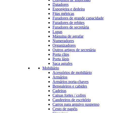
Datadores
Esponjeira e dedeira
Fitas métricas
Furadores de grande capacidade
Furadores de rebites
Furadores de secretária
Lupas
Máquina de agrafar
Numeradores
Organizadores
Outros artigos de secretária
Porta clips
Porta lápis
Saca agrafes
Mobiliário
Acessórios de mobiliário
Armários
Armários porta-chaves
Bengaleiros e cabides
Cadeiras
Caixas fortes / cofres
Candeeiros de escritório
Carros para arquivo suspenso
Cesto de papéis