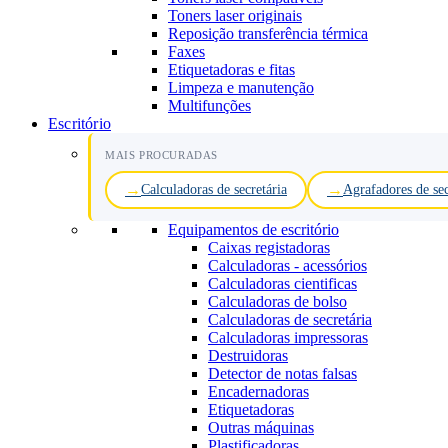
Toners laser originais
Reposição transferência térmica
Faxes
Etiquetadoras e fitas
Limpeza e manutenção
Multifunções
Escritório
MAIS PROCURADAS
Calculadoras de secretária
Agrafadores de sec
Equipamentos de escritório
Caixas registadoras
Calculadoras - acessórios
Calculadoras cientificas
Calculadoras de bolso
Calculadoras de secretária
Calculadoras impressoras
Destruidoras
Detector de notas falsas
Encadernadoras
Etiquetadoras
Outras máquinas
Plastificadoras