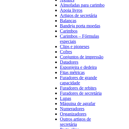
Almofadas para carimbo
Apoia livros
Artigos de secretária
Balanças
Bandeja porta moedas
Carimbos
Carimbos – Fórmulas
especiais
Clips e pioneses
Cofres
Conjuntos de impressão
Datadores
Esponjeira e dedeira
Fitas métricas
Furadores de grande
capacidade
Furadores de rebites
Furadores de secretária
Lupas
Máquina de agrafar
Numeradores
Organizadores
Outros artigos de
secretária