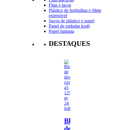
Fitas e laços
Plástico de borbulhas e filme
extensível
Sacos de plástico e papel
Papel de embalar kraft
Papel fantasia
DESTAQUES
Bloco
de