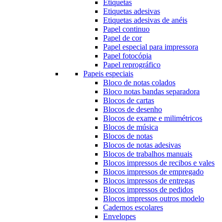
Etiquetas
Etiquetas adesivas
Etiquetas adesivas de anéis
Papel continuo
Papel de cor
Papel especial para impressora
Papel fotocópia
Papel reprográfico
Papeis especiais
Bloco de notas colados
Bloco notas bandas separadora
Blocos de cartas
Blocos de desenho
Blocos de exame e milimétricos
Blocos de música
Blocos de notas
Blocos de notas adesivas
Blocos de trabalhos manuais
Blocos impressos de recibos e vales
Blocos impressos de empregado
Blocos impressos de entregas
Blocos impressos de pedidos
Blocos impressos outros modelo
Cadernos escolares
Envelopes