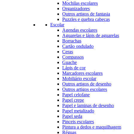
Mochilas escolares
Organizadores
Outros artigos de fantasia
Puzzles e quebra cabeças
Escolar
Agendas escolares
Aguarelas e lápis de aguarelas
Borrachas
Cartão ondulado
Ceras
Compassos
Guache
Lápis de cor
Marcadores escolares
Mobiliário escolar
Outros artigos de desenho
Outros artigos escolares
Papel celofane
Papel crepe
Papel e laminas de desenho
Papel metalizado
Papel seda
Pinceis escolares
Pintura a dedos e maquilhagem
Réguas