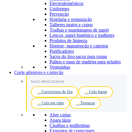
Electrodomésticos
Uniformes
Prevenção
Hotelaria e restauração
Talheres pratos e copos
Toalhas e guardanapos de papel
Lenços, papel higiénico e toalhetes
Produtos de limpeza
Higiene, manutenção e catering
Purificadores
Sacos do lixo-sacos para roupa
Palitos e paus de madeira para gelados
Ventoinhas
Corte adesivos e correção
MAIS PROCURADAS
Correctores de fita
Cola baton
Cola em tubo
Tesouras
Abre cartas
Apara lápis
Cisalhas e guilhotinas
Expositor de correctores