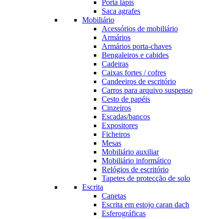
Porta lápis
Saca agrafes
Mobiliário
Acessórios de mobiliário
Armários
Armários porta-chaves
Bengaleiros e cabides
Cadeiras
Caixas fortes / cofres
Candeeiros de escritório
Carros para arquivo suspenso
Cesto de papéis
Cinzeiros
Escadas/bancos
Expositores
Ficheiros
Mesas
Mobiliário auxiliar
Mobiliário informático
Relógios de escritório
Tapetes de protecção de solo
Escrita
Canetas
Escrita em estojo caran dach
Esferográficas