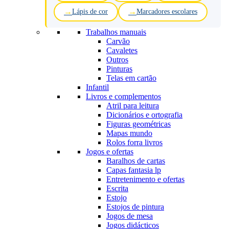
Lápis de cor
Marcadores escolares
Trabalhos manuais
Carvão
Cavaletes
Outros
Pinturas
Telas em cartão
Infantil
Livros e complementos
Atril para leitura
Dicionários e ortografia
Figuras geométricas
Mapas mundo
Rolos forra livros
Jogos e ofertas
Baralhos de cartas
Capas fantasia lp
Entretenimento e ofertas
Escrita
Estojo
Estojos de pintura
Jogos de mesa
Jogos didácticos