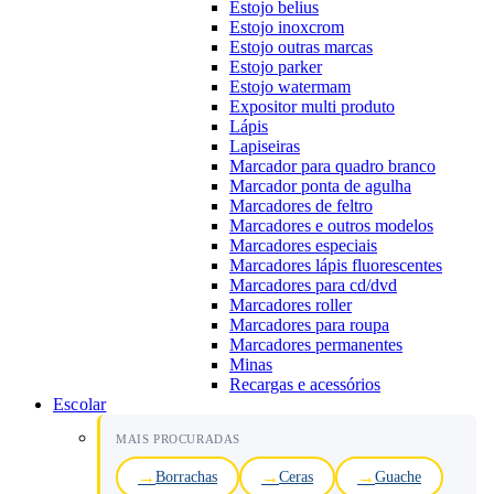
Estojo belius
Estojo inoxcrom
Estojo outras marcas
Estojo parker
Estojo watermam
Expositor multi produto
Lápis
Lapiseiras
Marcador para quadro branco
Marcador ponta de agulha
Marcadores de feltro
Marcadores e outros modelos
Marcadores especiais
Marcadores lápis fluorescentes
Marcadores para cd/dvd
Marcadores roller
Marcadores para roupa
Marcadores permanentes
Minas
Recargas e acessórios
Escolar
MAIS PROCURADAS
Borrachas
Ceras
Guache