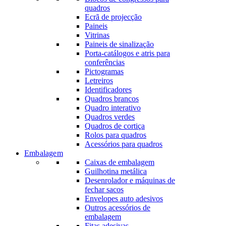
quadros
Ecrã de projecção
Paineis
Vitrinas
Paineis de sinalização
Porta-catálogos e atris para
conferências
Pictogramas
Letreiros
Identificadores
Quadros brancos
Quadro interativo
Quadros verdes
Quadros de cortiça
Rolos para quadros
Acessórios para quadros
Embalagem
Caixas de embalagem
Guilhotina metálica
Desenrolador e máquinas de
fechar sacos
Envelopes auto adesivos
Outros acessórios de
embalagem
Fitas adesivas