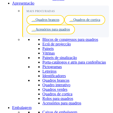
Apresentação
MAIS PROCURADAS
Quadros brancos
Quadros de cortiça
Acessórios para quadros
Blocos de congressos para quadros
Ecrã de projecção
Paineis
Vitrinas
Paineis de sinalização
Porta-catálogos e atris para conferências
Pictogramas
Letreiros
Identificadores
Quadros brancos
Quadro interativo
Quadros verdes
Quadros de cortiça
Rolos para quadros
Acessórios para quadros
Embalagem
Caixas de embalagem