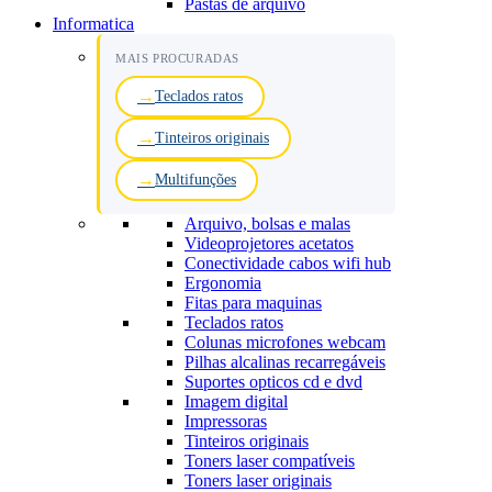
Pastas de arquivo
Informatica
MAIS PROCURADAS
Teclados ratos
Tinteiros originais
Multifunções
Arquivo, bolsas e malas
Videoprojetores acetatos
Conectividade cabos wifi hub
Ergonomia
Fitas para maquinas
Teclados ratos
Colunas microfones webcam
Pilhas alcalinas recarregáveis
Suportes opticos cd e dvd
Imagem digital
Impressoras
Tinteiros originais
Toners laser compatíveis
Toners laser originais