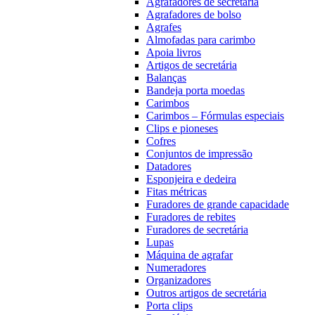
Agrafadores de secretária
Agrafadores de bolso
Agrafes
Almofadas para carimbo
Apoia livros
Artigos de secretária
Balanças
Bandeja porta moedas
Carimbos
Carimbos – Fórmulas especiais
Clips e pioneses
Cofres
Conjuntos de impressão
Datadores
Esponjeira e dedeira
Fitas métricas
Furadores de grande capacidade
Furadores de rebites
Furadores de secretária
Lupas
Máquina de agrafar
Numeradores
Organizadores
Outros artigos de secretária
Porta clips