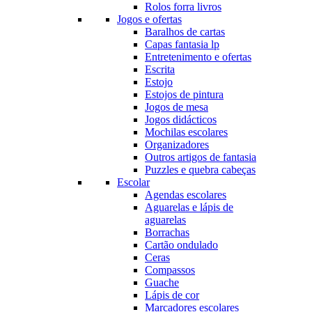
Rolos forra livros
Jogos e ofertas
Baralhos de cartas
Capas fantasia lp
Entretenimento e ofertas
Escrita
Estojo
Estojos de pintura
Jogos de mesa
Jogos didácticos
Mochilas escolares
Organizadores
Outros artigos de fantasia
Puzzles e quebra cabeças
Escolar
Agendas escolares
Aguarelas e lápis de
aguarelas
Borrachas
Cartão ondulado
Ceras
Compassos
Guache
Lápis de cor
Marcadores escolares