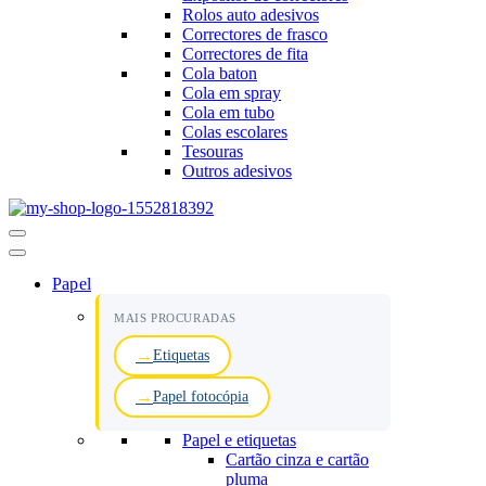
Rolos auto adesivos
Correctores de frasco
Correctores de fita
Cola baton
Cola em spray
Cola em tubo
Colas escolares
Tesouras
Outros adesivos
Menu
de
navegação
Papel
MAIS PROCURADAS
Etiquetas
Papel fotocópia
Papel e etiquetas
Cartão cinza e cartão
pluma