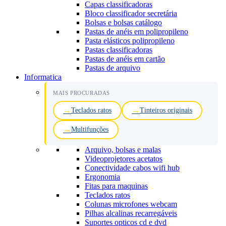
Capas classificadoras
Bloco classificador secretária
Bolsas e bolsas catálogo
Pastas de anéis em polipropileno
Pasta elásticos polipropileno
Pastas classificadoras
Pastas de anéis em cartão
Pastas de arquivo
Informatica
MAIS PROCURADAS
Teclados ratos
Tinteiros originais
Multifunções
Arquivo, bolsas e malas
Videoprojetores acetatos
Conectividade cabos wifi hub
Ergonomia
Fitas para maquinas
Teclados ratos
Colunas microfones webcam
Pilhas alcalinas recarregáveis
Suportes opticos cd e dvd