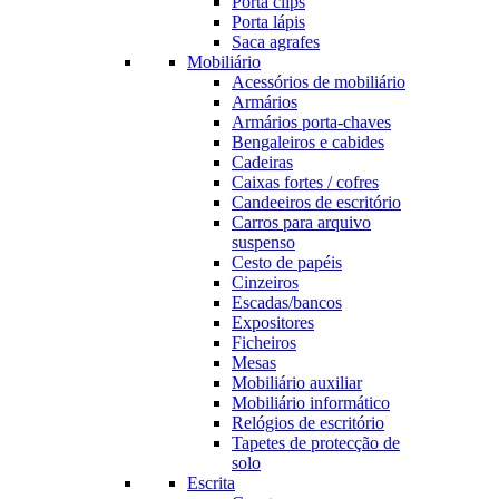
Porta clips
Porta lápis
Saca agrafes
Mobiliário
Acessórios de mobiliário
Armários
Armários porta-chaves
Bengaleiros e cabides
Cadeiras
Caixas fortes / cofres
Candeeiros de escritório
Carros para arquivo
suspenso
Cesto de papéis
Cinzeiros
Escadas/bancos
Expositores
Ficheiros
Mesas
Mobiliário auxiliar
Mobiliário informático
Relógios de escritório
Tapetes de protecção de
solo
Escrita