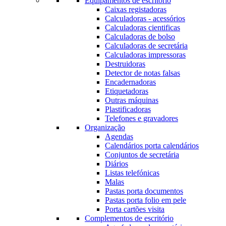
Equipamentos de escritório
Caixas registadoras
Calculadoras - acessórios
Calculadoras cientificas
Calculadoras de bolso
Calculadoras de secretária
Calculadoras impressoras
Destruidoras
Detector de notas falsas
Encadernadoras
Etiquetadoras
Outras máquinas
Plastificadoras
Telefones e gravadores
Organização
Agendas
Calendários porta calendários
Conjuntos de secretária
Diários
Listas telefónicas
Malas
Pastas porta documentos
Pastas porta folio em pele
Porta cartões visita
Complementos de escritório