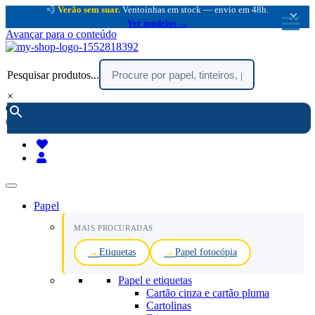
💨
Verão sem suar.
Ventoinhas em stock — envio em 48h.
×
Ver modelos →
Avançar para o conteúdo
Pesquisar produtos...
×
encomendar por telefone :
216 003 523
(chamada rede fixa nacional)
Papel
MAIS PROCURADAS
Etiquetas
Papel fotocópia
Papel e etiquetas
Cartão cinza e cartão pluma
Cartolinas