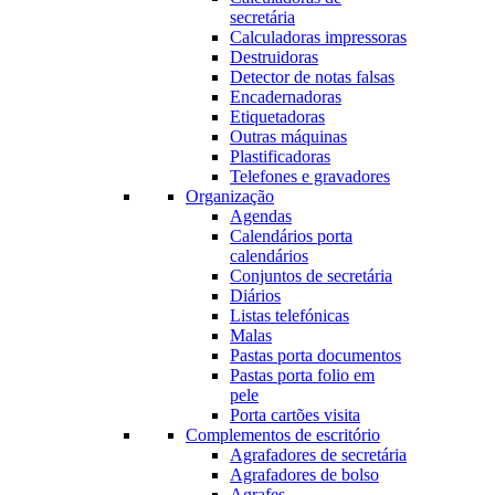
secretária
Calculadoras impressoras
Destruidoras
Detector de notas falsas
Encadernadoras
Etiquetadoras
Outras máquinas
Plastificadoras
Telefones e gravadores
Organização
Agendas
Calendários porta
calendários
Conjuntos de secretária
Diários
Listas telefónicas
Malas
Pastas porta documentos
Pastas porta folio em
pele
Porta cartões visita
Complementos de escritório
Agrafadores de secretária
Agrafadores de bolso
Agrafes