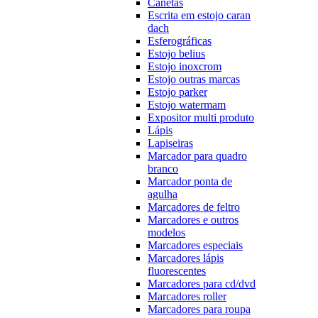
Canetas
Escrita em estojo caran
dach
Esferográficas
Estojo belius
Estojo inoxcrom
Estojo outras marcas
Estojo parker
Estojo watermam
Expositor multi produto
Lápis
Lapiseiras
Marcador para quadro
branco
Marcador ponta de
agulha
Marcadores de feltro
Marcadores e outros
modelos
Marcadores especiais
Marcadores lápis
fluorescentes
Marcadores para cd/dvd
Marcadores roller
Marcadores para roupa