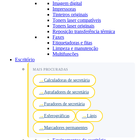
Imagem digital
Impressoras
Tinteiros originais
Toners laser compatíveis
Toners laser originais
Reposição transferência térmica
Faxes
Etiquetadoras e fitas
Limpeza e manutenção
Multifunções
Escritório
MAIS PROCURADAS
Calculadoras de secretária
Agrafadores de secretária
Furadores de secretária
Esferográficas
Lápis
Marcadores permanentes