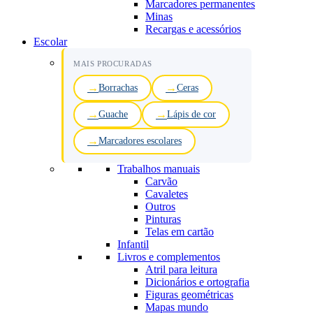
Marcadores permanentes
Minas
Recargas e acessórios
Escolar
MAIS PROCURADAS
Borrachas
Ceras
Guache
Lápis de cor
Marcadores escolares
Trabalhos manuais
Carvão
Cavaletes
Outros
Pinturas
Telas em cartão
Infantil
Livros e complementos
Atril para leitura
Dicionários e ortografia
Figuras geométricas
Mapas mundo