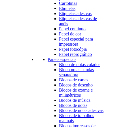
Cartolinas
Etiquetas
Etiquetas adesivas
Etiquetas adesivas de
anéis
Papel continuo
Papel de cor
Papel especial para
impressora
Papel fotocópia
Papel reprográfico
Papeis especiais
Bloco de notas colados
Bloco notas bandas
separadora
Blocos de cartas
Blocos de desenho
Blocos de exame e
milimétricos
Blocos de música
Blocos de notas
Blocos de notas adesivas
Blocos de trabalhos
manuais
Blocos impressos de