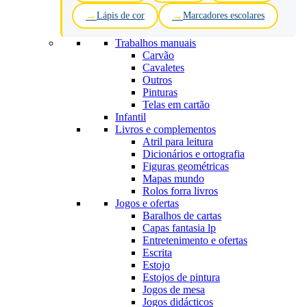
Lápis de cor
Marcadores escolares
Trabalhos manuais
Carvão
Cavaletes
Outros
Pinturas
Telas em cartão
Infantil
Livros e complementos
Atril para leitura
Dicionários e ortografia
Figuras geométricas
Mapas mundo
Rolos forra livros
Jogos e ofertas
Baralhos de cartas
Capas fantasia lp
Entretenimento e ofertas
Escrita
Estojo
Estojos de pintura
Jogos de mesa
Jogos didácticos