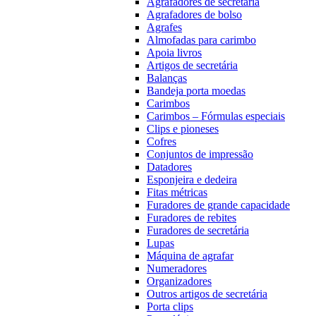
Agrafadores de secretária
Agrafadores de bolso
Agrafes
Almofadas para carimbo
Apoia livros
Artigos de secretária
Balanças
Bandeja porta moedas
Carimbos
Carimbos – Fórmulas especiais
Clips e pioneses
Cofres
Conjuntos de impressão
Datadores
Esponjeira e dedeira
Fitas métricas
Furadores de grande capacidade
Furadores de rebites
Furadores de secretária
Lupas
Máquina de agrafar
Numeradores
Organizadores
Outros artigos de secretária
Porta clips