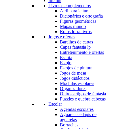
Infantil
Livros e complementos
Atril para leitura
Dicionários e ortografia
Figuras geométricas
Mapas mundo
Rolos forra livros
Jogos e ofertas
Baralhos de cartas
Capas fantasia lp
Entretenimento e ofertas
Escrita
Estojo
Estojos de pintura
Jogos de mesa
Jogos didácticos
Mochilas escolares
Organizadores
Outros artigos de fantasia
Puzzles e quebra cabeças
Escolar
Agendas escolares
Aguarelas e lápis de
aguarelas
Borrachas