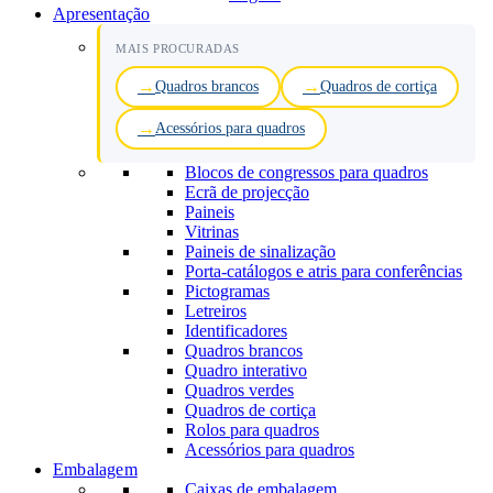
Apresentação
MAIS PROCURADAS
Quadros brancos
Quadros de cortiça
Acessórios para quadros
Blocos de congressos para quadros
Ecrã de projecção
Paineis
Vitrinas
Paineis de sinalização
Porta-catálogos e atris para conferências
Pictogramas
Letreiros
Identificadores
Quadros brancos
Quadro interativo
Quadros verdes
Quadros de cortiça
Rolos para quadros
Acessórios para quadros
Embalagem
Caixas de embalagem