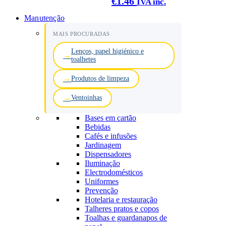
€
1.46
IVA inc.
Manutenção
MAIS PROCURADAS
Lenços, papel higiénico e
toalhetes
Produtos de limpeza
Ventoinhas
Bases em cartão
Bebidas
Cafés e infusões
Jardinagem
Dispensadores
Iluminação
Electrodomésticos
Uniformes
Prevenção
Hotelaria e restauração
Talheres pratos e copos
Toalhas e guardanapos de