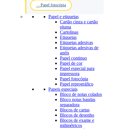
Papel fotocópia
Papel e etiquetas
Cartão cinza e cartão
pluma
Cartolinas
Etiquetas
Etiquetas adesivas
Etiquetas adesivas de
anéis
Papel continuo
Papel de cor
Papel especial para
impressora
Papel fotocópia
Papel reprográfico
Papeis especiais
Bloco de notas colados
Bloco notas bandas
separadora
Blocos de cartas
Blocos de desenho
Blocos de exame e
milimétricos