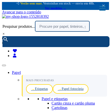
💨
Verão sem suar.
Ventoinhas em stock — envio em 48h.
×
Ver modelos →
Avançar para o conteúdo
Pesquisar produtos...
×
encomendar por telefone :
216 003 523
(chamada rede fixa nacional)
Papel
MAIS PROCURADAS
Etiquetas
Papel fotocópia
Papel e etiquetas
Cartão cinza e cartão pluma
Cartolinas