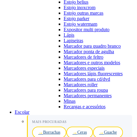
Estojo belius
Estojo inoxcrom
Estojo outras marcas
Estojo parker
Estojo watermam
Expositor multi produto
Lápis
Lapiseiras
Marcador para quadro branco
Marcador ponta de agulha
Marcadores de feltro
Marcadores e outros modelos
Marcadores especiais
Marcadores lápis fluorescentes
Marcadores para cd/dvd
Marcadores roller
Marcadores para roupa
Marcadores permanentes
Minas
Recargas e acessórios
Escolar
MAIS PROCURADAS
Borrachas
Ceras
Guache