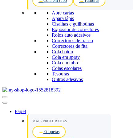
Cola em tubo
Tesouras
Abre cartas
Apara lápis
Cisalhas e guilhotinas
Expositor de correctores
Rolos auto adesivos
Correctores de frasco
Correctores de fita
Cola baton
Cola em spray
Cola em tubo
Colas escolares
Tesouras
Outros adesivos
Menu
de
navegação
Papel
MAIS PROCURADAS
Etiquetas