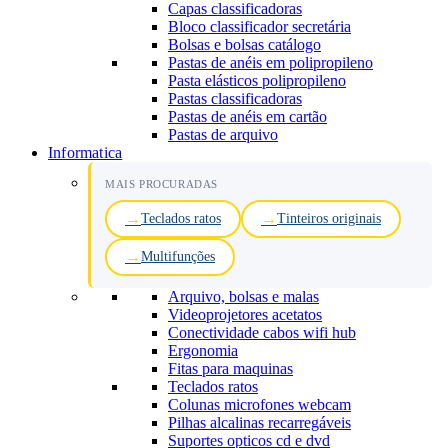
Capas classificadoras
Bloco classificador secretária
Bolsas e bolsas catálogo
Pastas de anéis em polipropileno
Pasta elásticos polipropileno
Pastas classificadoras
Pastas de anéis em cartão
Pastas de arquivo
Informatica
MAIS PROCURADAS
Teclados ratos
Tinteiros originais
Multifunções
Arquivo, bolsas e malas
Videoprojetores acetatos
Conectividade cabos wifi hub
Ergonomia
Fitas para maquinas
Teclados ratos
Colunas microfones webcam
Pilhas alcalinas recarregáveis
Suportes opticos cd e dvd