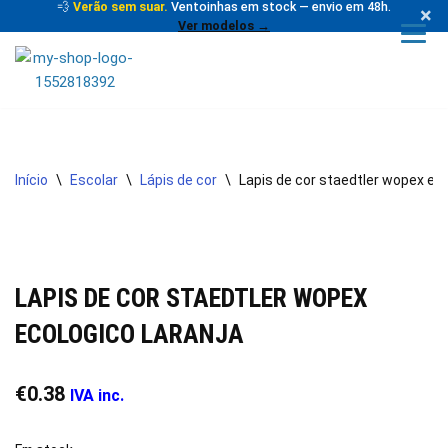
💨
Verão sem suar.
Ventoinhas em stock — envio em 48h.
×
Ver modelos →
Avançar
para
o
conteúdo
Início
\
Escolar
\
Lápis de cor
\
Lapis de cor staedtler wopex eco
LAPIS DE COR STAEDTLER WOPEX
ECOLOGICO LARANJA
€
0.38
IVA inc.