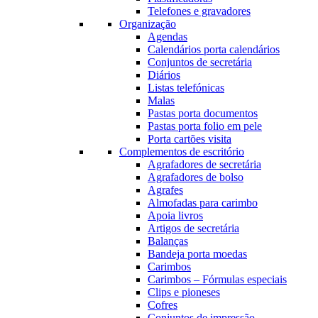
Telefones e gravadores
Organização
Agendas
Calendários porta calendários
Conjuntos de secretária
Diários
Listas telefónicas
Malas
Pastas porta documentos
Pastas porta folio em pele
Porta cartões visita
Complementos de escritório
Agrafadores de secretária
Agrafadores de bolso
Agrafes
Almofadas para carimbo
Apoia livros
Artigos de secretária
Balanças
Bandeja porta moedas
Carimbos
Carimbos – Fórmulas especiais
Clips e pioneses
Cofres
Conjuntos de impressão