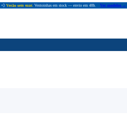
💨
Verão sem suar.
Ventoinhas em stock — envio em 48h.
Ver modelos →