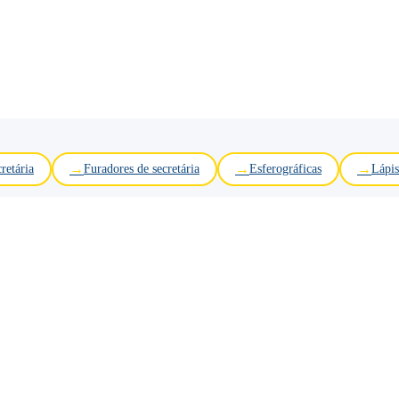
retária
Furadores de secretária
Esferográficas
Lápis