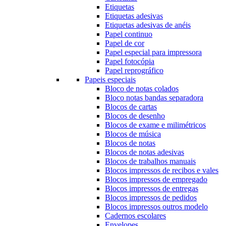
Etiquetas
Etiquetas adesivas
Etiquetas adesivas de anéis
Papel continuo
Papel de cor
Papel especial para impressora
Papel fotocópia
Papel reprográfico
Papeis especiais
Bloco de notas colados
Bloco notas bandas separadora
Blocos de cartas
Blocos de desenho
Blocos de exame e milimétricos
Blocos de música
Blocos de notas
Blocos de notas adesivas
Blocos de trabalhos manuais
Blocos impressos de recibos e vales
Blocos impressos de empregado
Blocos impressos de entregas
Blocos impressos de pedidos
Blocos impressos outros modelo
Cadernos escolares
Envelopes