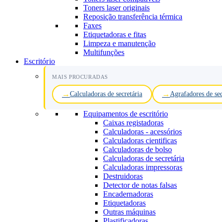
Toners laser originais
Reposição transferência térmica
Faxes
Etiquetadoras e fitas
Limpeza e manutenção
Multifunções
Escritório
MAIS PROCURADAS
Calculadoras de secretária
Agrafadores de sec
Equipamentos de escritório
Caixas registadoras
Calculadoras - acessórios
Calculadoras cientificas
Calculadoras de bolso
Calculadoras de secretária
Calculadoras impressoras
Destruidoras
Detector de notas falsas
Encadernadoras
Etiquetadoras
Outras máquinas
Plastificadoras