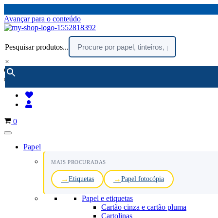
Avançar para o conteúdo
Pesquisar produtos...
×
encomendar por telefone :
216 003 523
(chamada rede fixa nacional)
Carrinho
0
Papel
MAIS PROCURADAS
Etiquetas
Papel fotocópia
Papel e etiquetas
Cartão cinza e cartão pluma
Cartolinas