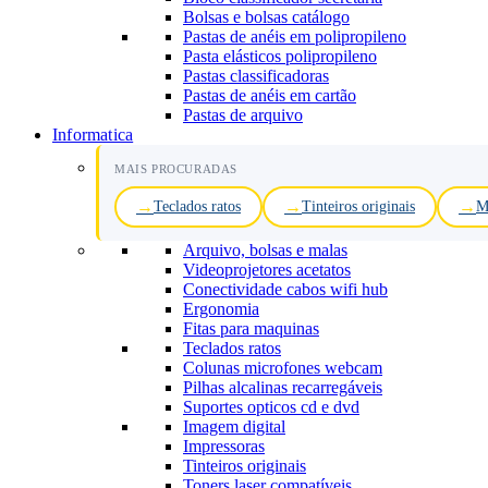
Bolsas e bolsas catálogo
Pastas de anéis em polipropileno
Pasta elásticos polipropileno
Pastas classificadoras
Pastas de anéis em cartão
Pastas de arquivo
Informatica
MAIS PROCURADAS
Teclados ratos
Tinteiros originais
M
Arquivo, bolsas e malas
Videoprojetores acetatos
Conectividade cabos wifi hub
Ergonomia
Fitas para maquinas
Teclados ratos
Colunas microfones webcam
Pilhas alcalinas recarregáveis
Suportes opticos cd e dvd
Imagem digital
Impressoras
Tinteiros originais
Toners laser compatíveis