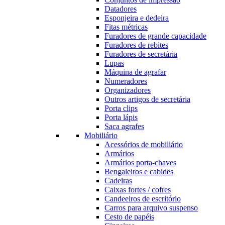
Datadores
Esponjeira e dedeira
Fitas métricas
Furadores de grande capacidade
Furadores de rebites
Furadores de secretária
Lupas
Máquina de agrafar
Numeradores
Organizadores
Outros artigos de secretária
Porta clips
Porta lápis
Saca agrafes
Mobiliário
Acessórios de mobiliário
Armários
Armários porta-chaves
Bengaleiros e cabides
Cadeiras
Caixas fortes / cofres
Candeeiros de escritório
Carros para arquivo suspenso
Cesto de papéis