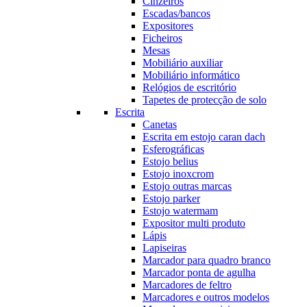
Cinzeiros
Escadas/bancos
Expositores
Ficheiros
Mesas
Mobiliário auxiliar
Mobiliário informático
Relógios de escritório
Tapetes de protecção de solo
Escrita
Canetas
Escrita em estojo caran dach
Esferográficas
Estojo belius
Estojo inoxcrom
Estojo outras marcas
Estojo parker
Estojo watermam
Expositor multi produto
Lápis
Lapiseiras
Marcador para quadro branco
Marcador ponta de agulha
Marcadores de feltro
Marcadores e outros modelos