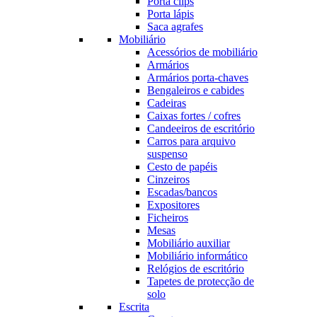
Porta clips
Porta lápis
Saca agrafes
Mobiliário
Acessórios de mobiliário
Armários
Armários porta-chaves
Bengaleiros e cabides
Cadeiras
Caixas fortes / cofres
Candeeiros de escritório
Carros para arquivo
suspenso
Cesto de papéis
Cinzeiros
Escadas/bancos
Expositores
Ficheiros
Mesas
Mobiliário auxiliar
Mobiliário informático
Relógios de escritório
Tapetes de protecção de
solo
Escrita