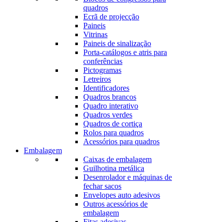
quadros
Ecrã de projecção
Paineis
Vitrinas
Paineis de sinalização
Porta-catálogos e atris para
conferências
Pictogramas
Letreiros
Identificadores
Quadros brancos
Quadro interativo
Quadros verdes
Quadros de cortiça
Rolos para quadros
Acessórios para quadros
Embalagem
Caixas de embalagem
Guilhotina metálica
Desenrolador e máquinas de
fechar sacos
Envelopes auto adesivos
Outros acessórios de
embalagem
Fitas adesivas