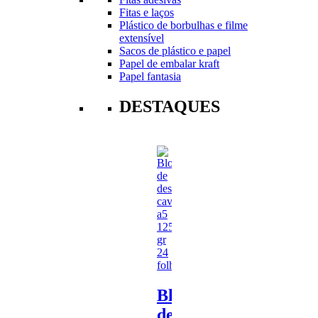
Fitas e laços
Plástico de borbulhas e filme
extensível
Sacos de plástico e papel
Papel de embalar kraft
Papel fantasia
DESTAQUES
Bloco
de