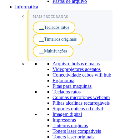
Pastas de arquivo
Informatica
MAIS PROCURADAS
Teclados ratos
Tinteiros originais
Multifunções
Arquivo, bolsas e malas
Videoprojetores acetatos
Conectividade cabos wifi hub
Ergonomia
Fitas para maquinas
Teclados ratos
Colunas microfones webcam
Pilhas alcalinas recarregáveis
Suportes opticos cd e dvd
Imagem digital
Impressoras
Tinteiros originais
Toners laser compatíveis
Toners laser originais