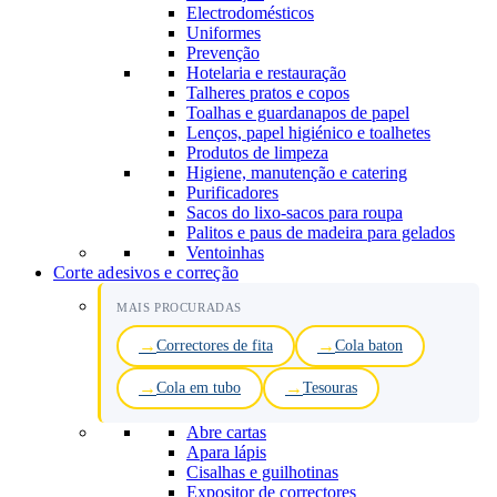
Electrodomésticos
Uniformes
Prevenção
Hotelaria e restauração
Talheres pratos e copos
Toalhas e guardanapos de papel
Lenços, papel higiénico e toalhetes
Produtos de limpeza
Higiene, manutenção e catering
Purificadores
Sacos do lixo-sacos para roupa
Palitos e paus de madeira para gelados
Ventoinhas
Corte adesivos e correção
MAIS PROCURADAS
Correctores de fita
Cola baton
Cola em tubo
Tesouras
Abre cartas
Apara lápis
Cisalhas e guilhotinas
Expositor de correctores