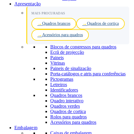
Apresentação
MAIS PROCURADAS
Quadros brancos
Quadros de cortiça
Acessórios para quadros
Blocos de congressos para quadros
Ecrã de projecção
Paineis
Vitrinas
Paineis de sinalização
Porta-catálogos e atris para conferências
Pictogramas
Letreiros
Identificadores
Quadros brancos
Quadro interativo
Quadros verdes
Quadros de cortiça
Rolos para quadros
Acessórios para quadros
Embalagem
Caixas de embalagem