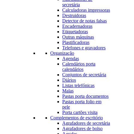
secretária
Calculadoras impressoras
Destruidoras
Detector de notas falsas
Encadernadoras
Etiquetadoras
Outras máquinas
Plastificadoras
Telefones e gravadores
Organização
Agendas
Calendários porta
calendários
Conjuntos de secretária
Diários
Listas telefónicas
Malas
Pastas porta documentos
Pastas porta folio em
pele
Porta cartões visita
Complementos de escritório
Agrafadores de secretária
Agrafadores de bolso
Agrafes