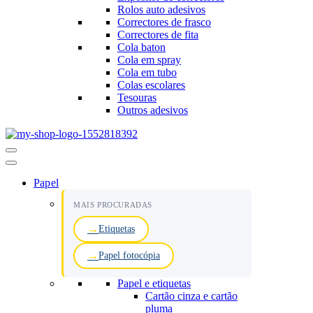
Rolos auto adesivos
Correctores de frasco
Correctores de fita
Cola baton
Cola em spray
Cola em tubo
Colas escolares
Tesouras
Outros adesivos
Menu
de
navegação
Papel
MAIS PROCURADAS
Etiquetas
Papel fotocópia
Papel e etiquetas
Cartão cinza e cartão
pluma