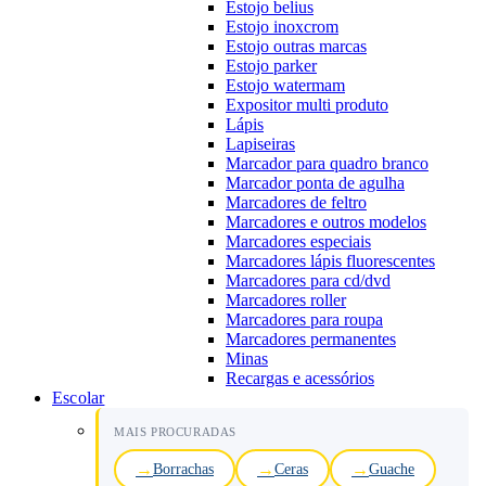
Estojo belius
Estojo inoxcrom
Estojo outras marcas
Estojo parker
Estojo watermam
Expositor multi produto
Lápis
Lapiseiras
Marcador para quadro branco
Marcador ponta de agulha
Marcadores de feltro
Marcadores e outros modelos
Marcadores especiais
Marcadores lápis fluorescentes
Marcadores para cd/dvd
Marcadores roller
Marcadores para roupa
Marcadores permanentes
Minas
Recargas e acessórios
Escolar
MAIS PROCURADAS
Borrachas
Ceras
Guache