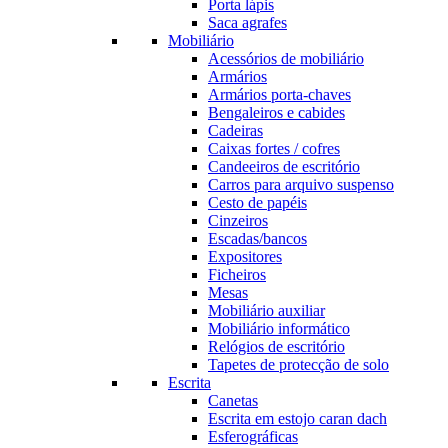
Porta lápis
Saca agrafes
Mobiliário
Acessórios de mobiliário
Armários
Armários porta-chaves
Bengaleiros e cabides
Cadeiras
Caixas fortes / cofres
Candeeiros de escritório
Carros para arquivo suspenso
Cesto de papéis
Cinzeiros
Escadas/bancos
Expositores
Ficheiros
Mesas
Mobiliário auxiliar
Mobiliário informático
Relógios de escritório
Tapetes de protecção de solo
Escrita
Canetas
Escrita em estojo caran dach
Esferográficas