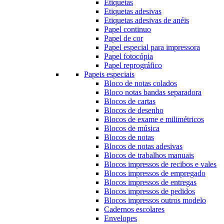
Etiquetas
Etiquetas adesivas
Etiquetas adesivas de anéis
Papel continuo
Papel de cor
Papel especial para impressora
Papel fotocópia
Papel reprográfico
Papeis especiais
Bloco de notas colados
Bloco notas bandas separadora
Blocos de cartas
Blocos de desenho
Blocos de exame e milimétricos
Blocos de música
Blocos de notas
Blocos de notas adesivas
Blocos de trabalhos manuais
Blocos impressos de recibos e vales
Blocos impressos de empregado
Blocos impressos de entregas
Blocos impressos de pedidos
Blocos impressos outros modelo
Cadernos escolares
Envelopes