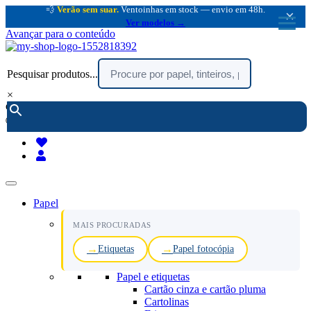
💨
Verão sem suar.
Ventoinhas em stock — envio em 48h.
×
Ver modelos →
Avançar para o conteúdo
Pesquisar produtos...
×
encomendar por telefone :
216 003 523
(chamada rede fixa nacional)
Papel
MAIS PROCURADAS
Etiquetas
Papel fotocópia
Papel e etiquetas
Cartão cinza e cartão pluma
Cartolinas