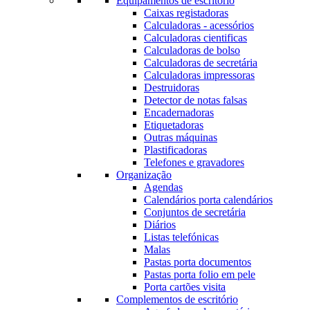
Equipamentos de escritório
Caixas registadoras
Calculadoras - acessórios
Calculadoras cientificas
Calculadoras de bolso
Calculadoras de secretária
Calculadoras impressoras
Destruidoras
Detector de notas falsas
Encadernadoras
Etiquetadoras
Outras máquinas
Plastificadoras
Telefones e gravadores
Organização
Agendas
Calendários porta calendários
Conjuntos de secretária
Diários
Listas telefónicas
Malas
Pastas porta documentos
Pastas porta folio em pele
Porta cartões visita
Complementos de escritório