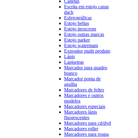
Canetas
Escrita em estojo caran
dach
Esferográficas
Estojo belius
Estojo inoxcrom
Estojo outras marcas
Estojo parker
Estojo watermam
Expositor multi produto
Lápis
Lapiseiras
Marcador para quadro
branco
Marcador ponta de
agulha
Marcadores de feltro
Marcadores e outros
modelos
Marcadores especiais
Marcadores lápis
fluorescentes
Marcadores para cd/dvd
Marcadores roller
Marcadores para roupa