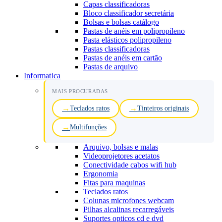
Capas classificadoras
Bloco classificador secretária
Bolsas e bolsas catálogo
Pastas de anéis em polipropileno
Pasta elásticos polipropileno
Pastas classificadoras
Pastas de anéis em cartão
Pastas de arquivo
Informatica
MAIS PROCURADAS
Teclados ratos
Tinteiros originais
Multifunções
Arquivo, bolsas e malas
Videoprojetores acetatos
Conectividade cabos wifi hub
Ergonomia
Fitas para maquinas
Teclados ratos
Colunas microfones webcam
Pilhas alcalinas recarregáveis
Suportes opticos cd e dvd