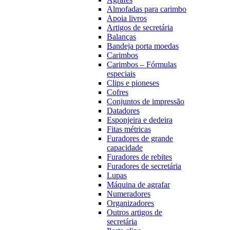
Almofadas para carimbo
Apoia livros
Artigos de secretária
Balanças
Bandeja porta moedas
Carimbos
Carimbos – Fórmulas
especiais
Clips e pioneses
Cofres
Conjuntos de impressão
Datadores
Esponjeira e dedeira
Fitas métricas
Furadores de grande
capacidade
Furadores de rebites
Furadores de secretária
Lupas
Máquina de agrafar
Numeradores
Organizadores
Outros artigos de
secretária