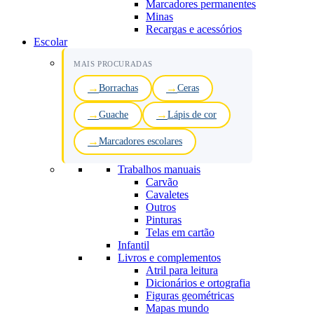
Marcadores permanentes
Minas
Recargas e acessórios
Escolar
MAIS PROCURADAS
Borrachas
Ceras
Guache
Lápis de cor
Marcadores escolares
Trabalhos manuais
Carvão
Cavaletes
Outros
Pinturas
Telas em cartão
Infantil
Livros e complementos
Atril para leitura
Dicionários e ortografia
Figuras geométricas
Mapas mundo