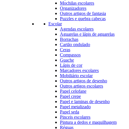
Mochilas escolares
Organizadores
Outros artigos de fantasia
Puzzles e quebra cabeças
Escolar
Agendas escolares
Aguarelas e lápis de aguarelas
Borrachas
Cartão ondulado
Ceras
Compassos
Guache
Lápis de cor
Marcadores escolares
Mobiliário escolar
Outros artigos de desenho
Outros artigos escolares
Papel celofane
Papel crepe
Papel e laminas de desenho
Papel metalizado
Papel seda
Pinceis escolares
Pintura a dedos e maquilhagem
Réguas