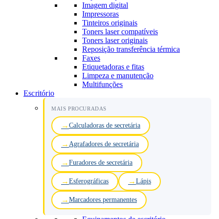
Imagem digital
Impressoras
Tinteiros originais
Toners laser compatíveis
Toners laser originais
Reposição transferência térmica
Faxes
Etiquetadoras e fitas
Limpeza e manutenção
Multifunções
Escritório
MAIS PROCURADAS
Calculadoras de secretária
Agrafadores de secretária
Furadores de secretária
Esferográficas
Lápis
Marcadores permanentes