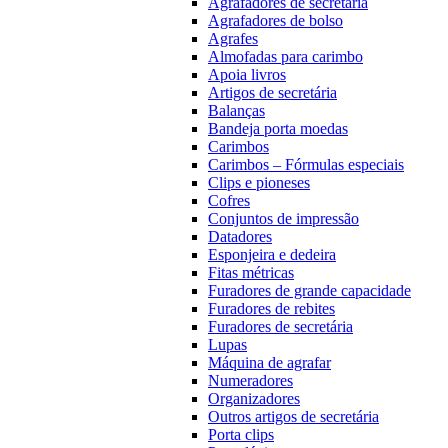
Agrafadores de secretária
Agrafadores de bolso
Agrafes
Almofadas para carimbo
Apoia livros
Artigos de secretária
Balanças
Bandeja porta moedas
Carimbos
Carimbos – Fórmulas especiais
Clips e pioneses
Cofres
Conjuntos de impressão
Datadores
Esponjeira e dedeira
Fitas métricas
Furadores de grande capacidade
Furadores de rebites
Furadores de secretária
Lupas
Máquina de agrafar
Numeradores
Organizadores
Outros artigos de secretária
Porta clips