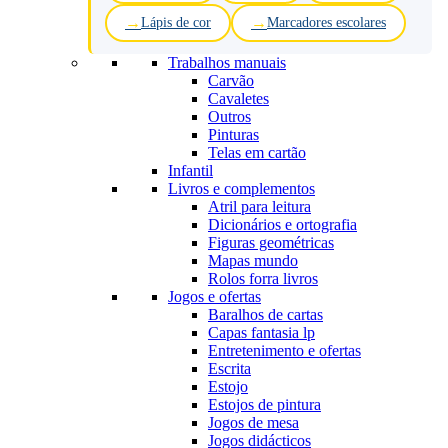
Lápis de cor
Marcadores escolares
Trabalhos manuais
Carvão
Cavaletes
Outros
Pinturas
Telas em cartão
Infantil
Livros e complementos
Atril para leitura
Dicionários e ortografia
Figuras geométricas
Mapas mundo
Rolos forra livros
Jogos e ofertas
Baralhos de cartas
Capas fantasia lp
Entretenimento e ofertas
Escrita
Estojo
Estojos de pintura
Jogos de mesa
Jogos didácticos