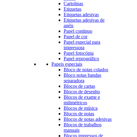
Cartolinas
Etiquetas
Etiquetas adesivas
Etiquetas adesivas de
anéis
Papel continuo
Papel de cor
Papel especial para
impressora
Papel fotocópia
Papel reprográfico
Papeis especiais
Bloco de notas colados
Bloco notas bandas
separadora
Blocos de cartas
Blocos de desenho
Blocos de exame e
milimétricos
Blocos de música
Blocos de notas
Blocos de notas adesivas
Blocos de trabalhos
manuais
Blocos impressos de