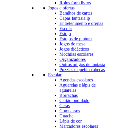
Rolos forra livros
Jogos e ofertas
Baralhos de cartas
Capas fantasia lp
Entretenimento e ofertas
Escrita
Estojo
Estojos de pintura
Jogos de mesa
Jogos didácticos
Mochilas escolares
Organizadores
Outros artigos de fantasia
Puzzles e quebra cabeças
Escolar
Agendas escolares
Aguarelas e lápis de
aguarelas
Borrachas
Cartão ondulado
Ceras
Compassos
Guache
Lápis de cor
Marcadores escolares