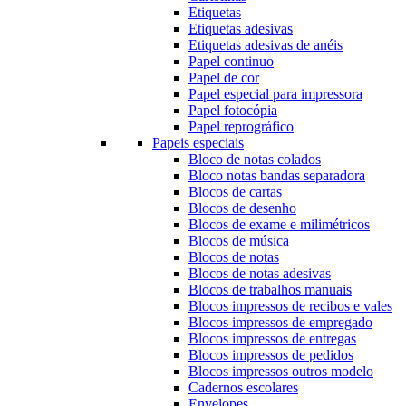
Etiquetas
Etiquetas adesivas
Etiquetas adesivas de anéis
Papel continuo
Papel de cor
Papel especial para impressora
Papel fotocópia
Papel reprográfico
Papeis especiais
Bloco de notas colados
Bloco notas bandas separadora
Blocos de cartas
Blocos de desenho
Blocos de exame e milimétricos
Blocos de música
Blocos de notas
Blocos de notas adesivas
Blocos de trabalhos manuais
Blocos impressos de recibos e vales
Blocos impressos de empregado
Blocos impressos de entregas
Blocos impressos de pedidos
Blocos impressos outros modelo
Cadernos escolares
Envelopes