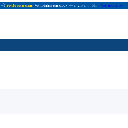
💨
Verão sem suar.
Ventoinhas em stock — envio em 48h.
Ver modelos →