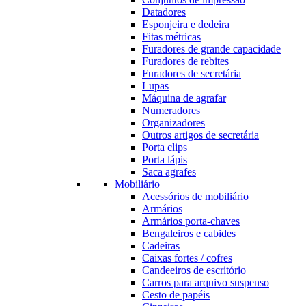
Datadores
Esponjeira e dedeira
Fitas métricas
Furadores de grande capacidade
Furadores de rebites
Furadores de secretária
Lupas
Máquina de agrafar
Numeradores
Organizadores
Outros artigos de secretária
Porta clips
Porta lápis
Saca agrafes
Mobiliário
Acessórios de mobiliário
Armários
Armários porta-chaves
Bengaleiros e cabides
Cadeiras
Caixas fortes / cofres
Candeeiros de escritório
Carros para arquivo suspenso
Cesto de papéis