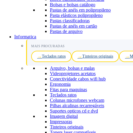
Bolsas e bolsas catálogo
Pastas de anéis em polipropileno
Pasta elásticos polipropileno
Pastas classificadoras
Pastas de anéis em cartão
Pastas de arquivo
Informatica
MAIS PROCURADAS
Teclados ratos
Tinteiros originais
M
Arquivo, bolsas e malas
Videoprojetores acetatos
Conectividade cabos wifi hub
Ergonomia
Fitas para maquinas
Teclados ratos
Colunas microfones webcam
Pilhas alcalinas recarregáveis
Suportes opticos cd e dvd
Imagem digital
Impressoras
Tinteiros originais
Toners laser compatíveis