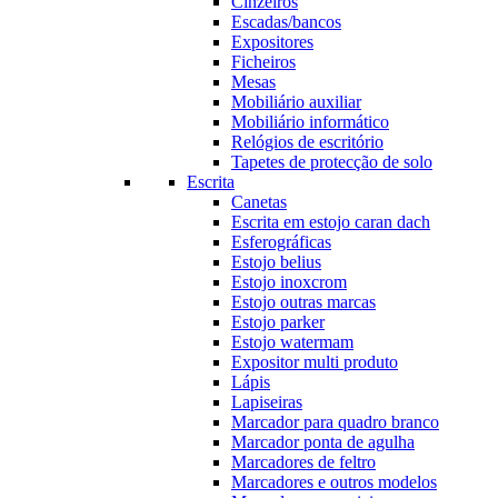
Cinzeiros
Escadas/bancos
Expositores
Ficheiros
Mesas
Mobiliário auxiliar
Mobiliário informático
Relógios de escritório
Tapetes de protecção de solo
Escrita
Canetas
Escrita em estojo caran dach
Esferográficas
Estojo belius
Estojo inoxcrom
Estojo outras marcas
Estojo parker
Estojo watermam
Expositor multi produto
Lápis
Lapiseiras
Marcador para quadro branco
Marcador ponta de agulha
Marcadores de feltro
Marcadores e outros modelos