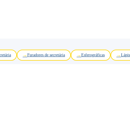
retária
Furadores de secretária
Esferográficas
Lápis