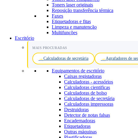
Toners laser originais
Reposição transferência térmica
Faxes
Etiquetadoras e fitas
Limpeza e manutenção
Multifunções
Escritório
MAIS PROCURADAS
Calculadoras de secretária
Agrafadores de sec
Equipamentos de escritório
Caixas registadoras
Calculadoras - acessórios
Calculadoras cientificas
Calculadoras de bolso
Calculadoras de secretária
Calculadoras impressoras
Destruidoras
Detector de notas falsas
Encadernadoras
Etiquetadoras
Outras máquinas
Plastificadoras