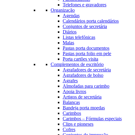
Telefones e gravadores
Organização
Agendas
Calendários porta calendários
Conjuntos de secretária
Diários
Listas telefónicas
Malas
Pastas porta documentos
Pastas porta folio em pele
Porta cartões visita
Complementos de escritório
Agrafadores de secretária
Agrafadores de bolso
Agrafes
Almofadas para carimbo
Apoia livros
Artigos de secretária
Balanças
Bandeja porta moedas
Carimbos
Carimbos – Fórmulas especiais
Clips e pioneses
Cofres
Conjuntos de impressão