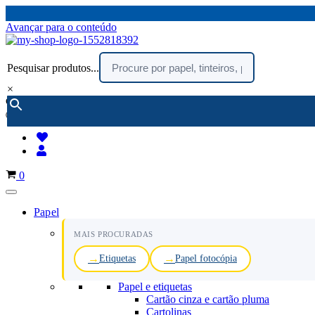
Avançar para o conteúdo
Pesquisar produtos...
×
encomendar por telefone :
216 003 523
(chamada rede fixa nacional)
Carrinho
0
Papel
MAIS PROCURADAS
Etiquetas
Papel fotocópia
Papel e etiquetas
Cartão cinza e cartão pluma
Cartolinas