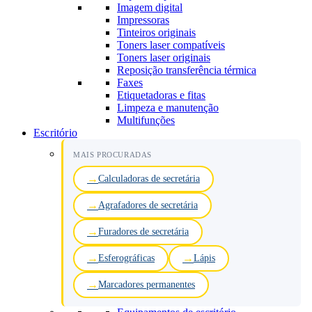
Imagem digital
Impressoras
Tinteiros originais
Toners laser compatíveis
Toners laser originais
Reposição transferência térmica
Faxes
Etiquetadoras e fitas
Limpeza e manutenção
Multifunções
Escritório
MAIS PROCURADAS
Calculadoras de secretária
Agrafadores de secretária
Furadores de secretária
Esferográficas
Lápis
Marcadores permanentes