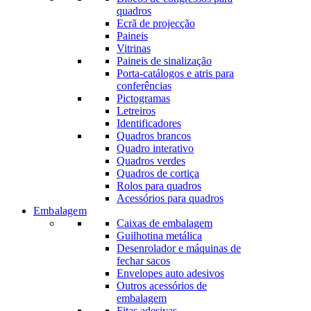
quadros
Ecrã de projecção
Paineis
Vitrinas
Paineis de sinalização
Porta-catálogos e atris para
conferências
Pictogramas
Letreiros
Identificadores
Quadros brancos
Quadro interativo
Quadros verdes
Quadros de cortiça
Rolos para quadros
Acessórios para quadros
Embalagem
Caixas de embalagem
Guilhotina metálica
Desenrolador e máquinas de
fechar sacos
Envelopes auto adesivos
Outros acessórios de
embalagem
Fitas adesivas