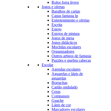
Rolos forra livros
Jogos e ofertas
Baralhos de cartas
Capas fantasia lp
Entretenimento e ofertas
Escrita
Estojo
Estojos de pintura
Jogos de mesa
Jogos didácticos
Mochilas escolares
Organizadores
Outros artigos de fantasia
Puzzles e quebra cabeças
Escolar
Agendas escolares
Aguarelas e lápis de
aguarelas
Borrachas
Cartão ondulado
Ceras
Compassos
Guache
Lápis de cor
Marcadores escolares