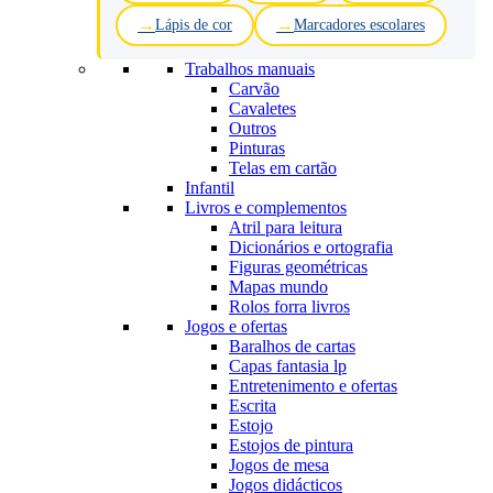
Lápis de cor
Marcadores escolares
Trabalhos manuais
Carvão
Cavaletes
Outros
Pinturas
Telas em cartão
Infantil
Livros e complementos
Atril para leitura
Dicionários e ortografia
Figuras geométricas
Mapas mundo
Rolos forra livros
Jogos e ofertas
Baralhos de cartas
Capas fantasia lp
Entretenimento e ofertas
Escrita
Estojo
Estojos de pintura
Jogos de mesa
Jogos didácticos