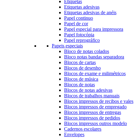
Etiquetas
Etiquetas adesivas
Etiquetas adesivas de anéis
Papel continuo
Papel de cor
Papel especial para impressora
Papel fotocópia
Papel reprográfico
Papeis especiais
Bloco de notas colados
Bloco notas bandas separadora
Blocos de cartas
Blocos de desenho
Blocos de exame e milimétricos
Blocos de música
Blocos de notas
Blocos de notas adesivas
Blocos de trabalhos manuais
Blocos impressos de recibos e vales
Blocos impressos de empregado
Blocos impressos de entregas
Blocos impressos de pedidos
Blocos impressos outros modelo
Cadernos escolares
Envelopes