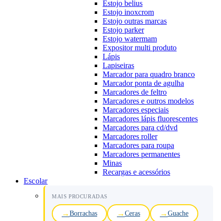
Estojo belius
Estojo inoxcrom
Estojo outras marcas
Estojo parker
Estojo watermam
Expositor multi produto
Lápis
Lapiseiras
Marcador para quadro branco
Marcador ponta de agulha
Marcadores de feltro
Marcadores e outros modelos
Marcadores especiais
Marcadores lápis fluorescentes
Marcadores para cd/dvd
Marcadores roller
Marcadores para roupa
Marcadores permanentes
Minas
Recargas e acessórios
Escolar
MAIS PROCURADAS
Borrachas
Ceras
Guache