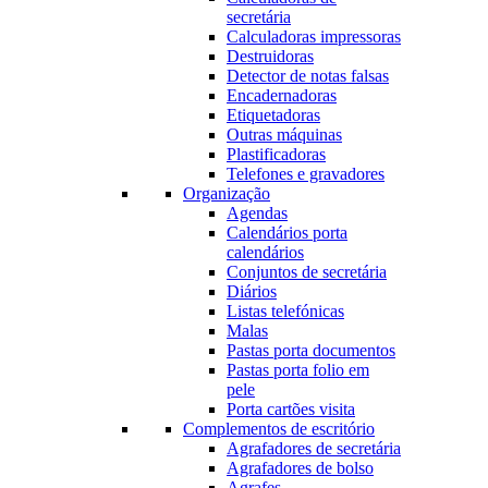
secretária
Calculadoras impressoras
Destruidoras
Detector de notas falsas
Encadernadoras
Etiquetadoras
Outras máquinas
Plastificadoras
Telefones e gravadores
Organização
Agendas
Calendários porta
calendários
Conjuntos de secretária
Diários
Listas telefónicas
Malas
Pastas porta documentos
Pastas porta folio em
pele
Porta cartões visita
Complementos de escritório
Agrafadores de secretária
Agrafadores de bolso
Agrafes