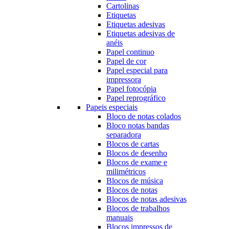
Cartolinas
Etiquetas
Etiquetas adesivas
Etiquetas adesivas de
anéis
Papel continuo
Papel de cor
Papel especial para
impressora
Papel fotocópia
Papel reprográfico
Papeis especiais
Bloco de notas colados
Bloco notas bandas
separadora
Blocos de cartas
Blocos de desenho
Blocos de exame e
milimétricos
Blocos de música
Blocos de notas
Blocos de notas adesivas
Blocos de trabalhos
manuais
Blocos impressos de