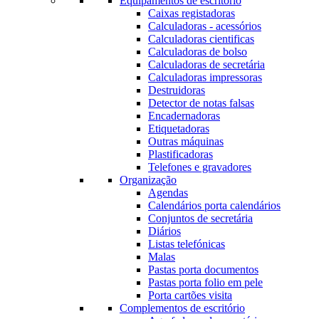
Equipamentos de escritório
Caixas registadoras
Calculadoras - acessórios
Calculadoras cientificas
Calculadoras de bolso
Calculadoras de secretária
Calculadoras impressoras
Destruidoras
Detector de notas falsas
Encadernadoras
Etiquetadoras
Outras máquinas
Plastificadoras
Telefones e gravadores
Organização
Agendas
Calendários porta calendários
Conjuntos de secretária
Diários
Listas telefónicas
Malas
Pastas porta documentos
Pastas porta folio em pele
Porta cartões visita
Complementos de escritório