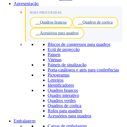
Apresentação
MAIS PROCURADAS
Quadros brancos
Quadros de cortiça
Acessórios para quadros
Blocos de congressos para quadros
Ecrã de projecção
Paineis
Vitrinas
Paineis de sinalização
Porta-catálogos e atris para conferências
Pictogramas
Letreiros
Identificadores
Quadros brancos
Quadro interativo
Quadros verdes
Quadros de cortiça
Rolos para quadros
Acessórios para quadros
Embalagem
Caixas de embalagem