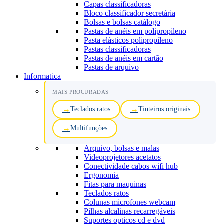
Capas classificadoras
Bloco classificador secretária
Bolsas e bolsas catálogo
Pastas de anéis em polipropileno
Pasta elásticos polipropileno
Pastas classificadoras
Pastas de anéis em cartão
Pastas de arquivo
Informatica
MAIS PROCURADAS
Teclados ratos
Tinteiros originais
Multifunções
Arquivo, bolsas e malas
Videoprojetores acetatos
Conectividade cabos wifi hub
Ergonomia
Fitas para maquinas
Teclados ratos
Colunas microfones webcam
Pilhas alcalinas recarregáveis
Suportes opticos cd e dvd