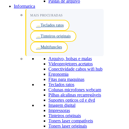
Pastas de arquivo
Informatica
MAIS PROCURADAS
Teclados ratos
Tinteiros originais
Multifunções
Arquivo, bolsas e malas
Videoprojetores acetatos
Conectividade cabos wifi hub
Ergonomia
Fitas para maquinas
Teclados ratos
Colunas microfones webcam
Pilhas alcalinas recarregáveis
Suportes opticos cd e dvd
Imagem digital
Impressoras
Tinteiros originais
Toners laser compatíveis
Toners laser originais