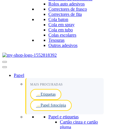
Rolos auto adesivos
Correctores de frasco
Correctores de fita
Cola baton
Cola em spray
Cola em tubo
Colas escolares
Tesouras
Outros adesivos
Menu
de
navegação
Papel
MAIS PROCURADAS
Etiquetas
Papel fotocópia
Papel e etiquetas
Cartão cinza e cartão
pluma