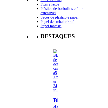
Fitas e laços
Plástico de borbulhas e filme
extensível
Sacos de plástico e papel
Papel de embalar kraft
Papel fantasia
DESTAQUES
Bloco
de