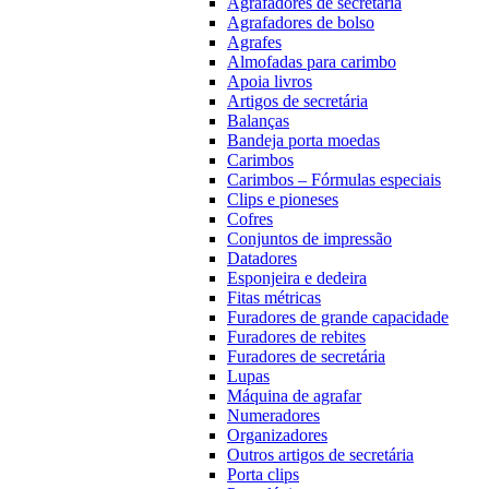
Agrafadores de secretária
Agrafadores de bolso
Agrafes
Almofadas para carimbo
Apoia livros
Artigos de secretária
Balanças
Bandeja porta moedas
Carimbos
Carimbos – Fórmulas especiais
Clips e pioneses
Cofres
Conjuntos de impressão
Datadores
Esponjeira e dedeira
Fitas métricas
Furadores de grande capacidade
Furadores de rebites
Furadores de secretária
Lupas
Máquina de agrafar
Numeradores
Organizadores
Outros artigos de secretária
Porta clips