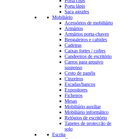
Porta clips
Porta lápis
Saca agrafes
Mobiliário
Acessórios de mobiliário
Armários
Armários porta-chaves
Bengaleiros e cabides
Cadeiras
Caixas fortes / cofres
Candeeiros de escritório
Carros para arquivo
suspenso
Cesto de papéis
Cinzeiros
Escadas/bancos
Expositores
Ficheiros
Mesas
Mobiliário auxiliar
Mobiliário informático
Relógios de escritório
Tapetes de protecção de
solo
Escrita