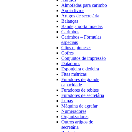
Almofadas para carimbo
Apoia livros
Artigos de secretária
Balanças
Bandeja porta moedas
Carimbos
Carimbos – Fórmulas
especiais
Clips e pioneses
Cofres
Conjuntos de impressão
Datadores
Esponjeira e dedeira
Fitas métricas
Furadores de grande
capacidade
Furadores de rebites
Furadores de secretária
Lupas
Máquina de agrafar
Numeradores
Organizadores
Outros artigos de
secretária