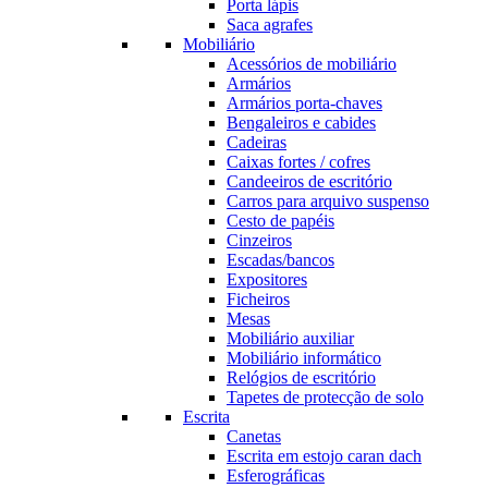
Porta lápis
Saca agrafes
Mobiliário
Acessórios de mobiliário
Armários
Armários porta-chaves
Bengaleiros e cabides
Cadeiras
Caixas fortes / cofres
Candeeiros de escritório
Carros para arquivo suspenso
Cesto de papéis
Cinzeiros
Escadas/bancos
Expositores
Ficheiros
Mesas
Mobiliário auxiliar
Mobiliário informático
Relógios de escritório
Tapetes de protecção de solo
Escrita
Canetas
Escrita em estojo caran dach
Esferográficas