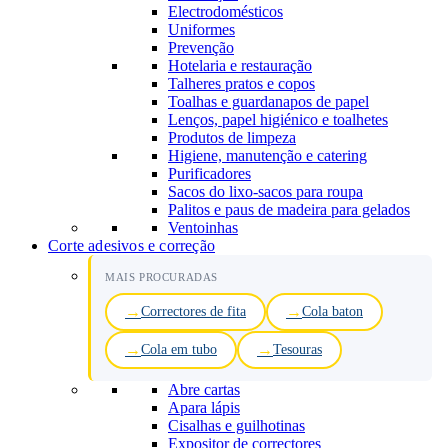
Electrodomésticos
Uniformes
Prevenção
Hotelaria e restauração
Talheres pratos e copos
Toalhas e guardanapos de papel
Lenços, papel higiénico e toalhetes
Produtos de limpeza
Higiene, manutenção e catering
Purificadores
Sacos do lixo-sacos para roupa
Palitos e paus de madeira para gelados
Ventoinhas
Corte adesivos e correção
MAIS PROCURADAS
Correctores de fita
Cola baton
Cola em tubo
Tesouras
Abre cartas
Apara lápis
Cisalhas e guilhotinas
Expositor de correctores