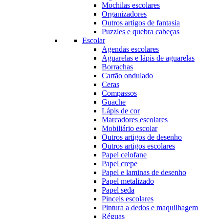
Mochilas escolares
Organizadores
Outros artigos de fantasia
Puzzles e quebra cabeças
Escolar
Agendas escolares
Aguarelas e lápis de aguarelas
Borrachas
Cartão ondulado
Ceras
Compassos
Guache
Lápis de cor
Marcadores escolares
Mobiliário escolar
Outros artigos de desenho
Outros artigos escolares
Papel celofane
Papel crepe
Papel e laminas de desenho
Papel metalizado
Papel seda
Pinceis escolares
Pintura a dedos e maquilhagem
Réguas