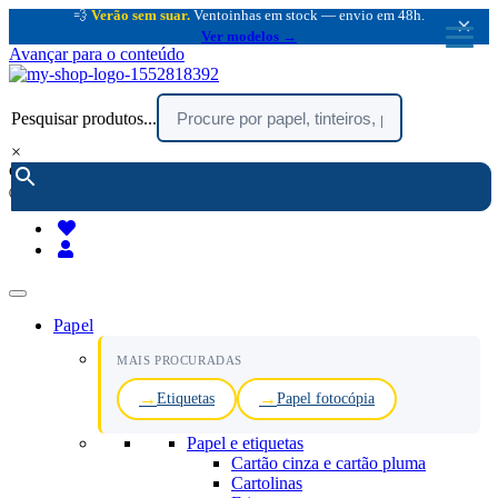
💨
Verão sem suar.
Ventoinhas em stock — envio em 48h.
×
Ver modelos →
Avançar para o conteúdo
Pesquisar produtos...
×
encomendar por telefone :
216 003 523
(chamada rede fixa nacional)
Papel
MAIS PROCURADAS
Etiquetas
Papel fotocópia
Papel e etiquetas
Cartão cinza e cartão pluma
Cartolinas