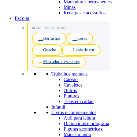
Marcadores permanentes
Minas
Recargas e acessórios
Escolar
MAIS PROCURADAS
Borrachas
Ceras
Guache
Lápis de cor
Marcadores escolares
Trabalhos manuais
Carvão
Cavaletes
Outros
Pinturas
Telas em cartão
Infantil
Livros e complementos
Atril para leitura
Dicionários e ortografia
Figuras geométricas
Mapas mundo