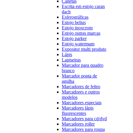
Canetas
Escrita em estojo caran
dach
Esferográficas
Estojo belius
Estojo inoxcrom
Estojo outras marcas
Estojo parker
Estojo watermam
Expositor multi produto
Lápis
Lapiseiras
Marcador para quadro
branco
Marcador ponta de
agulha
Marcadores de feltro
Marcadores e outros
modelos
Marcadores especiais
Marcadores lápis
fluorescentes
Marcadores para cd/dvd
Marcadores roller
Marcadores para roupa