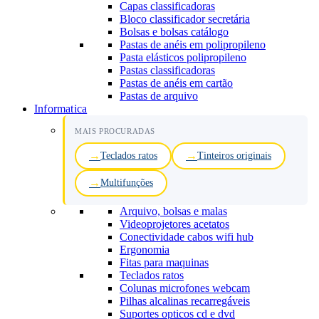
Capas classificadoras
Bloco classificador secretária
Bolsas e bolsas catálogo
Pastas de anéis em polipropileno
Pasta elásticos polipropileno
Pastas classificadoras
Pastas de anéis em cartão
Pastas de arquivo
Informatica
MAIS PROCURADAS
Teclados ratos
Tinteiros originais
Multifunções
Arquivo, bolsas e malas
Videoprojetores acetatos
Conectividade cabos wifi hub
Ergonomia
Fitas para maquinas
Teclados ratos
Colunas microfones webcam
Pilhas alcalinas recarregáveis
Suportes opticos cd e dvd