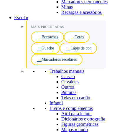
Marcadores permanentes
Minas
Recargas e acessórios
Escolar
MAIS PROCURADAS
Borrachas
Ceras
Guache
Lápis de cor
Marcadores escolares
Trabalhos manuais
Carvão
Cavaletes
Outros
Pinturas
Telas em cartão
Infantil
Livros e complementos
Atril para leitura
Dicionários e ortografia
Figuras geométricas
Mapas mundo