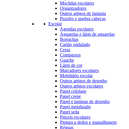
Mochilas escolares
Organizadores
Outros artigos de fantasia
Puzzles e quebra cabeças
Escolar
Agendas escolares
Aguarelas e lápis de aguarelas
Borrachas
Cartão ondulado
Ceras
Compassos
Guache
Lápis de cor
Marcadores escolares
Mobiliário escolar
Outros artigos de desenho
Outros artigos escolares
Papel celofane
Papel crepe
Papel e laminas de desenho
Papel metalizado
Papel seda
Pinceis escolares
Pintura a dedos e maquilhagem
Réguas