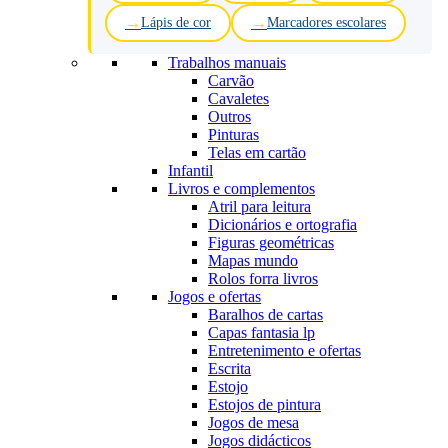
Lápis de cor
Marcadores escolares
Trabalhos manuais
Carvão
Cavaletes
Outros
Pinturas
Telas em cartão
Infantil
Livros e complementos
Atril para leitura
Dicionários e ortografia
Figuras geométricas
Mapas mundo
Rolos forra livros
Jogos e ofertas
Baralhos de cartas
Capas fantasia lp
Entretenimento e ofertas
Escrita
Estojo
Estojos de pintura
Jogos de mesa
Jogos didácticos