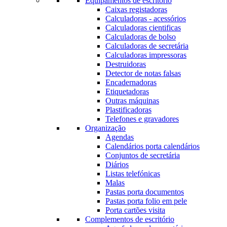
Equipamentos de escritório
Caixas registadoras
Calculadoras - acessórios
Calculadoras cientificas
Calculadoras de bolso
Calculadoras de secretária
Calculadoras impressoras
Destruidoras
Detector de notas falsas
Encadernadoras
Etiquetadoras
Outras máquinas
Plastificadoras
Telefones e gravadores
Organização
Agendas
Calendários porta calendários
Conjuntos de secretária
Diários
Listas telefónicas
Malas
Pastas porta documentos
Pastas porta folio em pele
Porta cartões visita
Complementos de escritório