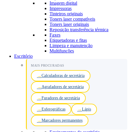
Imagem digital
Impressoras
Tinteiros originais
Toners laser compatíveis
Toners laser originais
Reposição transferência térmica
Faxes
Etiquetadoras e fitas
Limpeza e manutenção
Multifunções
Escritório
MAIS PROCURADAS
Calculadoras de secretária
Agrafadores de secretária
Furadores de secretária
Esferográficas
Lápis
Marcadores permanentes