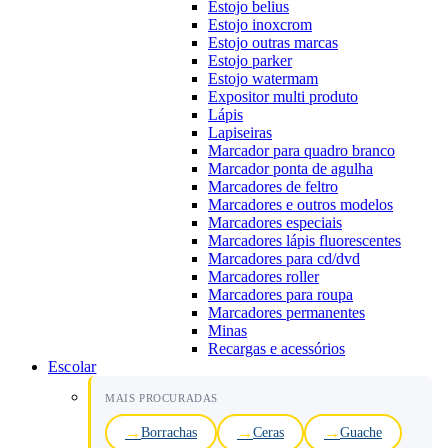
Estojo belius
Estojo inoxcrom
Estojo outras marcas
Estojo parker
Estojo watermam
Expositor multi produto
Lápis
Lapiseiras
Marcador para quadro branco
Marcador ponta de agulha
Marcadores de feltro
Marcadores e outros modelos
Marcadores especiais
Marcadores lápis fluorescentes
Marcadores para cd/dvd
Marcadores roller
Marcadores para roupa
Marcadores permanentes
Minas
Recargas e acessórios
Escolar
MAIS PROCURADAS
Borrachas
Ceras
Guache