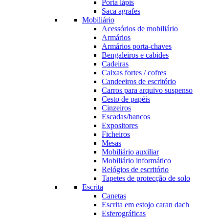
Porta lápis
Saca agrafes
Mobiliário
Acessórios de mobiliário
Armários
Armários porta-chaves
Bengaleiros e cabides
Cadeiras
Caixas fortes / cofres
Candeeiros de escritório
Carros para arquivo suspenso
Cesto de papéis
Cinzeiros
Escadas/bancos
Expositores
Ficheiros
Mesas
Mobiliário auxiliar
Mobiliário informático
Relógios de escritório
Tapetes de protecção de solo
Escrita
Canetas
Escrita em estojo caran dach
Esferográficas