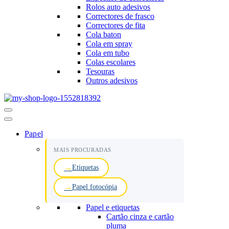
Rolos auto adesivos
Correctores de frasco
Correctores de fita
Cola baton
Cola em spray
Cola em tubo
Colas escolares
Tesouras
Outros adesivos
Menu
de
navegação
Papel
MAIS PROCURADAS
Etiquetas
Papel fotocópia
Papel e etiquetas
Cartão cinza e cartão
pluma