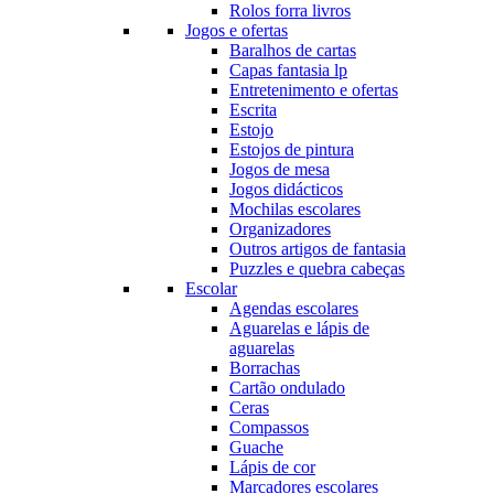
Rolos forra livros
Jogos e ofertas
Baralhos de cartas
Capas fantasia lp
Entretenimento e ofertas
Escrita
Estojo
Estojos de pintura
Jogos de mesa
Jogos didácticos
Mochilas escolares
Organizadores
Outros artigos de fantasia
Puzzles e quebra cabeças
Escolar
Agendas escolares
Aguarelas e lápis de
aguarelas
Borrachas
Cartão ondulado
Ceras
Compassos
Guache
Lápis de cor
Marcadores escolares