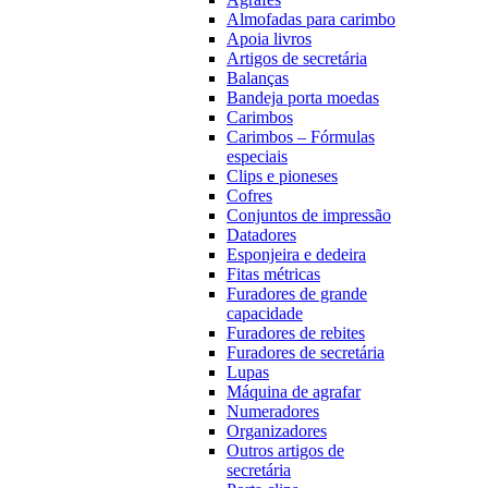
Almofadas para carimbo
Apoia livros
Artigos de secretária
Balanças
Bandeja porta moedas
Carimbos
Carimbos – Fórmulas
especiais
Clips e pioneses
Cofres
Conjuntos de impressão
Datadores
Esponjeira e dedeira
Fitas métricas
Furadores de grande
capacidade
Furadores de rebites
Furadores de secretária
Lupas
Máquina de agrafar
Numeradores
Organizadores
Outros artigos de
secretária