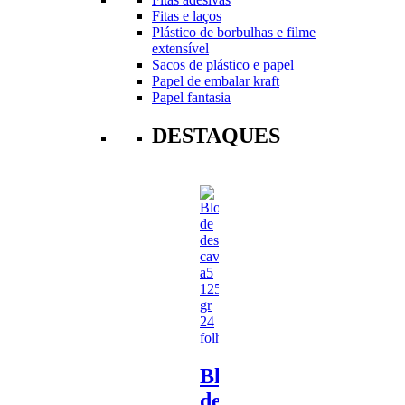
Fitas e laços
Plástico de borbulhas e filme
extensível
Sacos de plástico e papel
Papel de embalar kraft
Papel fantasia
DESTAQUES
Bloco
de