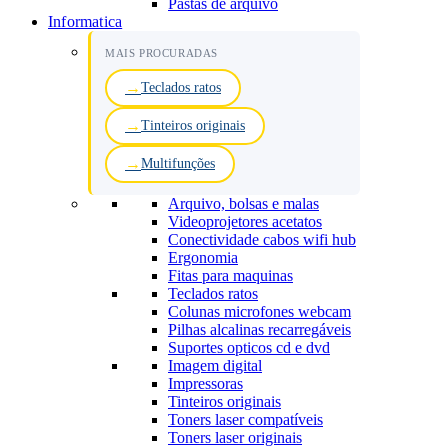
Pastas de arquivo
Informatica
MAIS PROCURADAS
Teclados ratos
Tinteiros originais
Multifunções
Arquivo, bolsas e malas
Videoprojetores acetatos
Conectividade cabos wifi hub
Ergonomia
Fitas para maquinas
Teclados ratos
Colunas microfones webcam
Pilhas alcalinas recarregáveis
Suportes opticos cd e dvd
Imagem digital
Impressoras
Tinteiros originais
Toners laser compatíveis
Toners laser originais