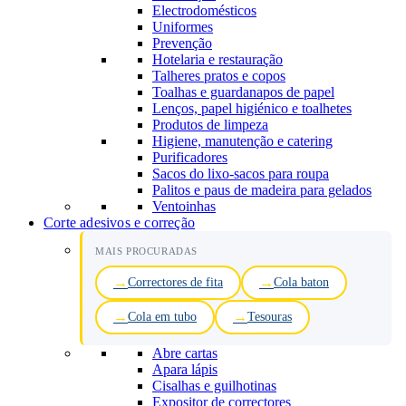
Electrodomésticos
Uniformes
Prevenção
Hotelaria e restauração
Talheres pratos e copos
Toalhas e guardanapos de papel
Lenços, papel higiénico e toalhetes
Produtos de limpeza
Higiene, manutenção e catering
Purificadores
Sacos do lixo-sacos para roupa
Palitos e paus de madeira para gelados
Ventoinhas
Corte adesivos e correção
MAIS PROCURADAS
Correctores de fita
Cola baton
Cola em tubo
Tesouras
Abre cartas
Apara lápis
Cisalhas e guilhotinas
Expositor de correctores