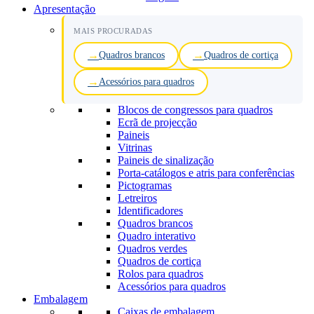
Apresentação
MAIS PROCURADAS
Quadros brancos
Quadros de cortiça
Acessórios para quadros
Blocos de congressos para quadros
Ecrã de projecção
Paineis
Vitrinas
Paineis de sinalização
Porta-catálogos e atris para conferências
Pictogramas
Letreiros
Identificadores
Quadros brancos
Quadro interativo
Quadros verdes
Quadros de cortiça
Rolos para quadros
Acessórios para quadros
Embalagem
Caixas de embalagem