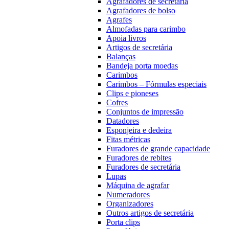
Agrafadores de secretária
Agrafadores de bolso
Agrafes
Almofadas para carimbo
Apoia livros
Artigos de secretária
Balanças
Bandeja porta moedas
Carimbos
Carimbos – Fórmulas especiais
Clips e pioneses
Cofres
Conjuntos de impressão
Datadores
Esponjeira e dedeira
Fitas métricas
Furadores de grande capacidade
Furadores de rebites
Furadores de secretária
Lupas
Máquina de agrafar
Numeradores
Organizadores
Outros artigos de secretária
Porta clips