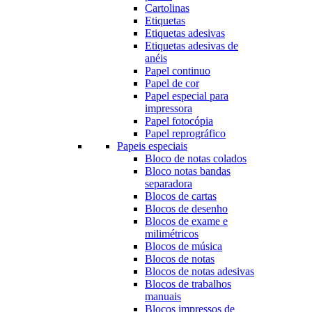
Cartolinas
Etiquetas
Etiquetas adesivas
Etiquetas adesivas de
anéis
Papel continuo
Papel de cor
Papel especial para
impressora
Papel fotocópia
Papel reprográfico
Papeis especiais
Bloco de notas colados
Bloco notas bandas
separadora
Blocos de cartas
Blocos de desenho
Blocos de exame e
milimétricos
Blocos de música
Blocos de notas
Blocos de notas adesivas
Blocos de trabalhos
manuais
Blocos impressos de