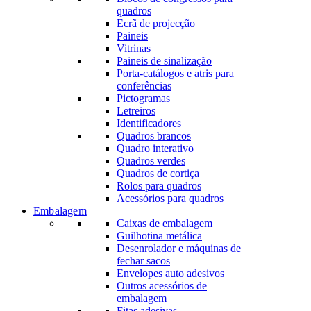
quadros
Ecrã de projecção
Paineis
Vitrinas
Paineis de sinalização
Porta-catálogos e atris para
conferências
Pictogramas
Letreiros
Identificadores
Quadros brancos
Quadro interativo
Quadros verdes
Quadros de cortiça
Rolos para quadros
Acessórios para quadros
Embalagem
Caixas de embalagem
Guilhotina metálica
Desenrolador e máquinas de
fechar sacos
Envelopes auto adesivos
Outros acessórios de
embalagem
Fitas adesivas