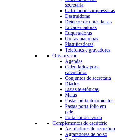
secretária
Calculadoras impressoras
Destruidoras
Detector de notas falsas
Encadernadoras
Etiquetadoras
Outras máquinas
Plastificadoras
Telefones e gravadores
Organização
Agendas
Calendários porta
calendários
Conjuntos de secretária
Diários
Listas telefónicas
Malas
Pastas porta documentos
Pastas porta folio em
pele
Porta cartões visita
Complementos de escritório
Agrafadores de secretária
Agrafadores de bolso
Agrafes