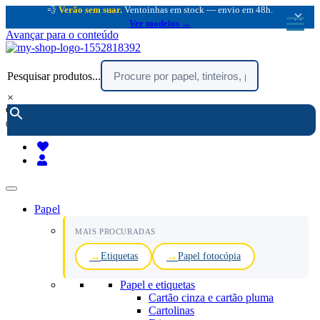
💨
Verão sem suar.
Ventoinhas em stock — envio em 48h.
×
Ver modelos →
Avançar para o conteúdo
Pesquisar produtos...
×
encomendar por telefone :
216 003 523
(chamada rede fixa nacional)
Papel
MAIS PROCURADAS
Etiquetas
Papel fotocópia
Papel e etiquetas
Cartão cinza e cartão pluma
Cartolinas