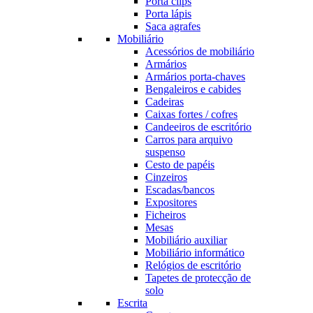
Porta clips
Porta lápis
Saca agrafes
Mobiliário
Acessórios de mobiliário
Armários
Armários porta-chaves
Bengaleiros e cabides
Cadeiras
Caixas fortes / cofres
Candeeiros de escritório
Carros para arquivo
suspenso
Cesto de papéis
Cinzeiros
Escadas/bancos
Expositores
Ficheiros
Mesas
Mobiliário auxiliar
Mobiliário informático
Relógios de escritório
Tapetes de protecção de
solo
Escrita