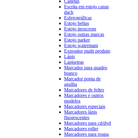
Canetas
Escrita em estojo caran
dach
Esferográficas
Estojo belius
Estojo inoxcrom
Estojo outras marcas
Estojo parker
Estojo watermam
Expositor multi produto
Lápis
Lapiseiras
Marcador para quadro
branco
Marcador ponta de
agulha
Marcadores de feltro
Marcadores e outros
modelos
Marcadores especiais
Marcadores lápis
fluorescentes
Marcadores para cd/dvd
Marcadores roller
Marcadores para roupa