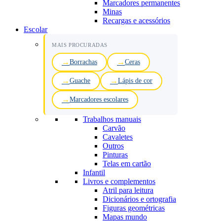
Marcadores permanentes
Minas
Recargas e acessórios
Escolar
MAIS PROCURADAS
Borrachas
Ceras
Guache
Lápis de cor
Marcadores escolares
Trabalhos manuais
Carvão
Cavaletes
Outros
Pinturas
Telas em cartão
Infantil
Livros e complementos
Atril para leitura
Dicionários e ortografia
Figuras geométricas
Mapas mundo