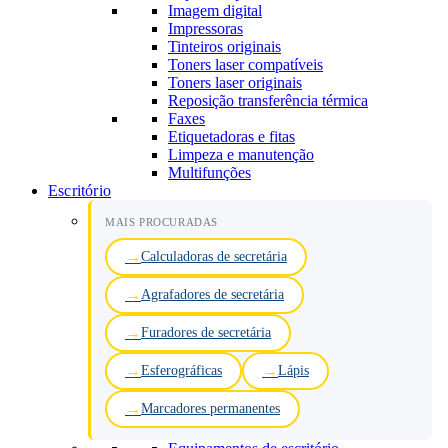
Imagem digital
Impressoras
Tinteiros originais
Toners laser compatíveis
Toners laser originais
Reposição transferência térmica
Faxes
Etiquetadoras e fitas
Limpeza e manutenção
Multifunções
Escritório
MAIS PROCURADAS
Calculadoras de secretária
Agrafadores de secretária
Furadores de secretária
Esferográficas
Lápis
Marcadores permanentes