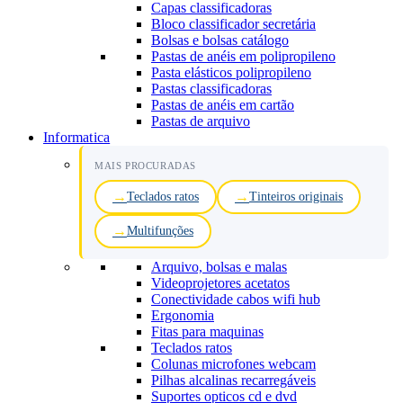
Capas classificadoras
Bloco classificador secretária
Bolsas e bolsas catálogo
Pastas de anéis em polipropileno
Pasta elásticos polipropileno
Pastas classificadoras
Pastas de anéis em cartão
Pastas de arquivo
Informatica
MAIS PROCURADAS
Teclados ratos
Tinteiros originais
Multifunções
Arquivo, bolsas e malas
Videoprojetores acetatos
Conectividade cabos wifi hub
Ergonomia
Fitas para maquinas
Teclados ratos
Colunas microfones webcam
Pilhas alcalinas recarregáveis
Suportes opticos cd e dvd