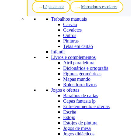
Lápis de cor
Marcadores escolares
Trabalhos manuais
Carvão
Cavaletes
Outros
Pinturas
Telas em cartão
Infantil
Livros e complementos
Atril para leitura
Dicionários e ortografia
Figuras geométricas
Mapas mundo
Rolos forra livros
Jogos e ofertas
Baralhos de cartas
Capas fantasia lp
Entretenimento e ofertas
Escrita
Estojo
Estojos de pintura
Jogos de mesa
Jogos didácticos