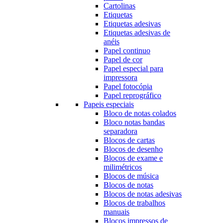
Cartolinas
Etiquetas
Etiquetas adesivas
Etiquetas adesivas de
anéis
Papel continuo
Papel de cor
Papel especial para
impressora
Papel fotocópia
Papel reprográfico
Papeis especiais
Bloco de notas colados
Bloco notas bandas
separadora
Blocos de cartas
Blocos de desenho
Blocos de exame e
milimétricos
Blocos de música
Blocos de notas
Blocos de notas adesivas
Blocos de trabalhos
manuais
Blocos impressos de