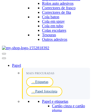
Rolos auto adesivos
Correctores de frasco
Correctores de fita
Cola baton
Cola em spray
Cola em tubo
Colas escolares
Tesouras
Outros adesivos
Menu
de
navegação
Papel
MAIS PROCURADAS
Etiquetas
Papel fotocópia
Papel e etiquetas
Cartão cinza e cartão
pluma