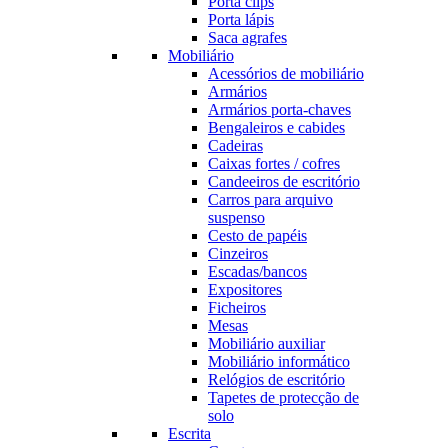
Porta clips
Porta lápis
Saca agrafes
Mobiliário
Acessórios de mobiliário
Armários
Armários porta-chaves
Bengaleiros e cabides
Cadeiras
Caixas fortes / cofres
Candeeiros de escritório
Carros para arquivo
suspenso
Cesto de papéis
Cinzeiros
Escadas/bancos
Expositores
Ficheiros
Mesas
Mobiliário auxiliar
Mobiliário informático
Relógios de escritório
Tapetes de protecção de
solo
Escrita