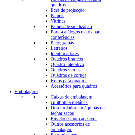
quadros
Ecrã de projecção
Paineis
Vitrinas
Paineis de sinalização
Porta-catálogos e atris para
conferências
Pictogramas
Letreiros
Identificadores
Quadros brancos
Quadro interativo
Quadros verdes
Quadros de cortiça
Rolos para quadros
Acessórios para quadros
Embalagem
Caixas de embalagem
Guilhotina metálica
Desenrolador e máquinas de
fechar sacos
Envelopes auto adesivos
Outros acessórios de
embalagem
Fitas adesivas