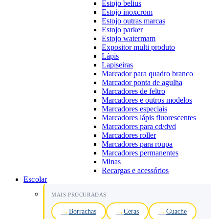
Estojo belius
Estojo inoxcrom
Estojo outras marcas
Estojo parker
Estojo watermam
Expositor multi produto
Lápis
Lapiseiras
Marcador para quadro branco
Marcador ponta de agulha
Marcadores de feltro
Marcadores e outros modelos
Marcadores especiais
Marcadores lápis fluorescentes
Marcadores para cd/dvd
Marcadores roller
Marcadores para roupa
Marcadores permanentes
Minas
Recargas e acessórios
Escolar
MAIS PROCURADAS
Borrachas
Ceras
Guache