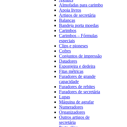
Almofadas para carimbo
Apoia livros
Artigos de secretária
Balanças
Bandeja porta moedas
Carimbos
Carimbos – Fórmulas
especiais
Clips e pioneses
Cofres
Conjuntos de impressão
Datadores
Esponjeira e dedeira
Fitas métricas
Furadores de grande
capacidade
Furadores de rebites
Furadores de secretária
Lupas
Máquina de agrafar
Numeradores
Organizadores
Outros artigos de
secretária