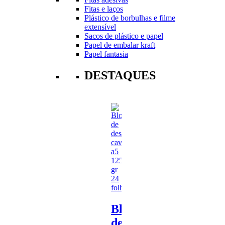
Fitas e laços
Plástico de borbulhas e filme
extensível
Sacos de plástico e papel
Papel de embalar kraft
Papel fantasia
DESTAQUES
Bloco
de