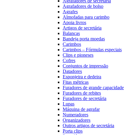
Agrafadores de secretária
Agrafadores de bolso
Agrafes
Almofadas para carimbo
Apoia livros
Artigos de secretária
Balanças
Bandeja porta moedas
Carimbos
Carimbos – Fórmulas especiais
Clips e pioneses
Cofres
Conjuntos de impressão
Datadores
Esponjeira e dedeira
Fitas métricas
Furadores de grande capacidade
Furadores de rebites
Furadores de secretária
Lupas
Máquina de agrafar
Numeradores
Organizadores
Outros artigos de secretária
Porta clips