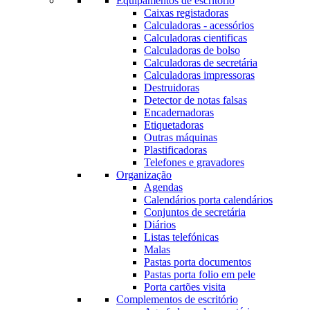
Equipamentos de escritório
Caixas registadoras
Calculadoras - acessórios
Calculadoras cientificas
Calculadoras de bolso
Calculadoras de secretária
Calculadoras impressoras
Destruidoras
Detector de notas falsas
Encadernadoras
Etiquetadoras
Outras máquinas
Plastificadoras
Telefones e gravadores
Organização
Agendas
Calendários porta calendários
Conjuntos de secretária
Diários
Listas telefónicas
Malas
Pastas porta documentos
Pastas porta folio em pele
Porta cartões visita
Complementos de escritório