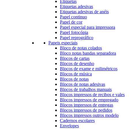
Etiquetas
Etiquetas adesivas
Etiquetas adesivas de anéis
Papel continuo
Papel de cor
Papel especial para impressora
Papel fotocópia
Papel reprográfico
Papeis especiais
Bloco de notas colados
Bloco notas bandas separadora
Blocos de cartas
Blocos de desenho
Blocos de exame e milimétricos
Blocos de música
Blocos de notas
Blocos de notas adesivas
Blocos de trabalhos manuais
Blocos impressos de recibos e vales
Blocos impressos de empregado
Blocos impressos de entregas
Blocos impressos de pedidos
Blocos impressos outros modelo
Cadernos escolares
Envelopes