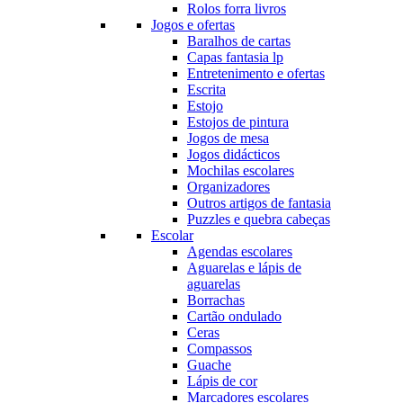
Rolos forra livros
Jogos e ofertas
Baralhos de cartas
Capas fantasia lp
Entretenimento e ofertas
Escrita
Estojo
Estojos de pintura
Jogos de mesa
Jogos didácticos
Mochilas escolares
Organizadores
Outros artigos de fantasia
Puzzles e quebra cabeças
Escolar
Agendas escolares
Aguarelas e lápis de
aguarelas
Borrachas
Cartão ondulado
Ceras
Compassos
Guache
Lápis de cor
Marcadores escolares