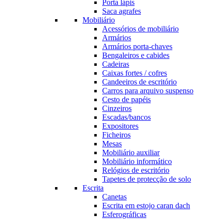
Porta lápis
Saca agrafes
Mobiliário
Acessórios de mobiliário
Armários
Armários porta-chaves
Bengaleiros e cabides
Cadeiras
Caixas fortes / cofres
Candeeiros de escritório
Carros para arquivo suspenso
Cesto de papéis
Cinzeiros
Escadas/bancos
Expositores
Ficheiros
Mesas
Mobiliário auxiliar
Mobiliário informático
Relógios de escritório
Tapetes de protecção de solo
Escrita
Canetas
Escrita em estojo caran dach
Esferográficas