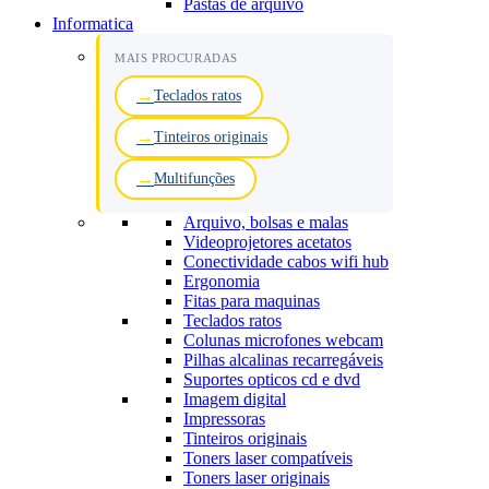
Pastas de arquivo
Informatica
MAIS PROCURADAS
Teclados ratos
Tinteiros originais
Multifunções
Arquivo, bolsas e malas
Videoprojetores acetatos
Conectividade cabos wifi hub
Ergonomia
Fitas para maquinas
Teclados ratos
Colunas microfones webcam
Pilhas alcalinas recarregáveis
Suportes opticos cd e dvd
Imagem digital
Impressoras
Tinteiros originais
Toners laser compatíveis
Toners laser originais