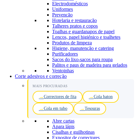
Electrodomésticos
Uniformes
Prevenção
Hotelaria e restauração
Talheres pratos e copos
Toalhas e guardanapos de papel
Lenços, papel higiénico e toalhetes
Produtos de limpeza
Higiene, manutenção e catering
Purificadores
Sacos do lixo-sacos para roupa
Palitos e paus de madeira para gelados
Ventoinhas
Corte adesivos e correção
MAIS PROCURADAS
Correctores de fita
Cola baton
Cola em tubo
Tesouras
Abre cartas
Apara lápis
Cisalhas e guilhotinas
Expositor de correctores