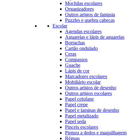
Mochilas escolares
Organizadores
Outros artigos de fantasia
Puzzles e quebra cabeças
Escolar
Agendas escolares
Aguarelas e lápis de aguarelas
Borrachas
Cartão ondulado
Ceras
Compassos
Guache
Lápis de cor
Marcadores escolares
Mobiliário escolar
Outros artigos de desenho
Outros artigos escolares
Papel celofane
Papel crepe
Papel e laminas de desenho
Papel metalizado
Papel seda
Pinceis escolares
Pintura a dedos e maquilhagem
Réguas