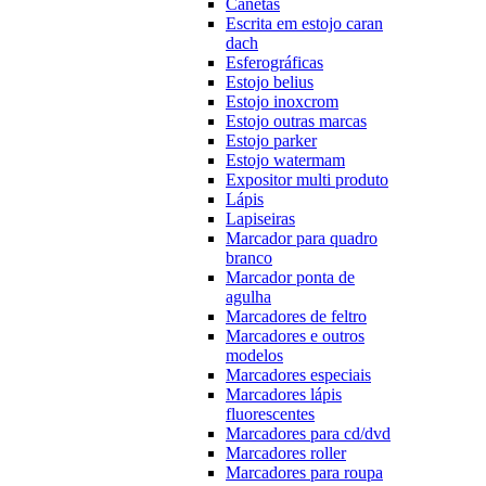
Canetas
Escrita em estojo caran
dach
Esferográficas
Estojo belius
Estojo inoxcrom
Estojo outras marcas
Estojo parker
Estojo watermam
Expositor multi produto
Lápis
Lapiseiras
Marcador para quadro
branco
Marcador ponta de
agulha
Marcadores de feltro
Marcadores e outros
modelos
Marcadores especiais
Marcadores lápis
fluorescentes
Marcadores para cd/dvd
Marcadores roller
Marcadores para roupa