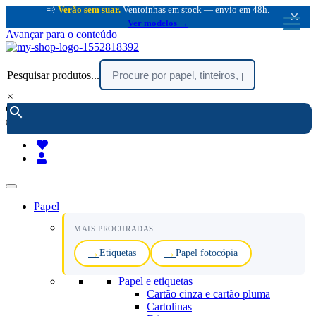
💨
Verão sem suar.
Ventoinhas em stock — envio em 48h.
×
Ver modelos →
Avançar para o conteúdo
Pesquisar produtos...
×
encomendar por telefone :
216 003 523
(chamada rede fixa nacional)
Papel
MAIS PROCURADAS
Etiquetas
Papel fotocópia
Papel e etiquetas
Cartão cinza e cartão pluma
Cartolinas