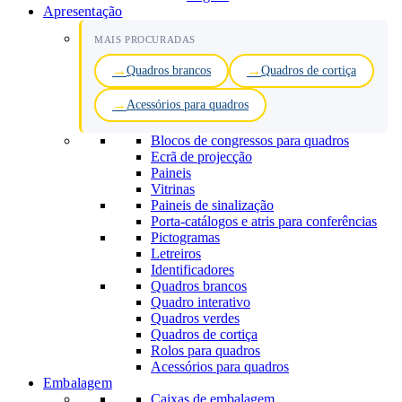
Apresentação
MAIS PROCURADAS
Quadros brancos
Quadros de cortiça
Acessórios para quadros
Blocos de congressos para quadros
Ecrã de projecção
Paineis
Vitrinas
Paineis de sinalização
Porta-catálogos e atris para conferências
Pictogramas
Letreiros
Identificadores
Quadros brancos
Quadro interativo
Quadros verdes
Quadros de cortiça
Rolos para quadros
Acessórios para quadros
Embalagem
Caixas de embalagem