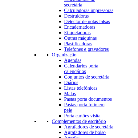
secretária
Calculadoras impressoras
Destruidoras
Detector de notas falsas
Encadernadoras
Etiquetadoras
Outras máquinas
Plastificadoras
Telefones e gravadores
Organização
Agendas
Calendários porta
calendários
Conjuntos de secretária
Diários
Listas telefónicas
Malas
Pastas porta documentos
Pastas porta folio em
pele
Porta cartões visita
Complementos de escritório
Agrafadores de secretária
Agrafadores de bolso
Agrafes