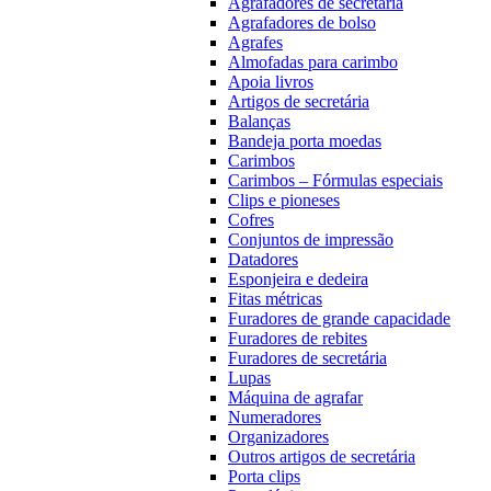
Agrafadores de secretária
Agrafadores de bolso
Agrafes
Almofadas para carimbo
Apoia livros
Artigos de secretária
Balanças
Bandeja porta moedas
Carimbos
Carimbos – Fórmulas especiais
Clips e pioneses
Cofres
Conjuntos de impressão
Datadores
Esponjeira e dedeira
Fitas métricas
Furadores de grande capacidade
Furadores de rebites
Furadores de secretária
Lupas
Máquina de agrafar
Numeradores
Organizadores
Outros artigos de secretária
Porta clips