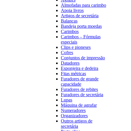
Almofadas para carimbo
Apoia livros
Artigos de secretária
Balanças
Bandeja porta moedas
Carimbos
Carimbos – Fórmulas
especiais
Clips e pioneses
Cofres
Conjuntos de impressão
Datadores
Esponjeira e dedeira
Fitas métricas
Furadores de grande
capacidade
Furadores de rebites
Furadores de secretária
Lupas
Máquina de agrafar
Numeradores
Organizadores
Outros artigos de
secretária