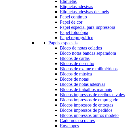
Etiquetas
Etiquetas adesivas
Etiquetas adesivas de anéis
Papel continuo
Papel de cor
Papel especial para impressora
Papel fotocópia
Papel reprográfico
Papeis especiais
Bloco de notas colados
Bloco notas bandas separadora
Blocos de cartas
Blocos de desenho
Blocos de exame e milimétricos
Blocos de música
Blocos de notas
Blocos de notas adesivas
Blocos de trabalhos manuais
Blocos impressos de recibos e vales
Blocos impressos de empregado
Blocos impressos de entregas
Blocos impressos de pedidos
Blocos impressos outros modelo
Cadernos escolares
Envelopes