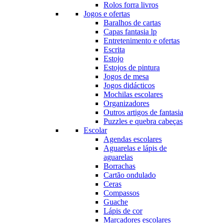
Rolos forra livros
Jogos e ofertas
Baralhos de cartas
Capas fantasia lp
Entretenimento e ofertas
Escrita
Estojo
Estojos de pintura
Jogos de mesa
Jogos didácticos
Mochilas escolares
Organizadores
Outros artigos de fantasia
Puzzles e quebra cabeças
Escolar
Agendas escolares
Aguarelas e lápis de
aguarelas
Borrachas
Cartão ondulado
Ceras
Compassos
Guache
Lápis de cor
Marcadores escolares