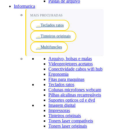
Pastas de arquivo
Informatica
MAIS PROCURADAS
Teclados ratos
Tinteiros originais
Multifunções
Arquivo, bolsas e malas
Videoprojetores acetatos
Conectividade cabos wifi hub
Ergonomia
Fitas para maquinas
Teclados ratos
Colunas microfones webcam
Pilhas alcalinas recarregáveis
Suportes opticos cd e dvd
Imagem digital
Impressoras
Tinteiros originais
Toners laser compatíveis
Toners laser originais