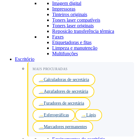
Imagem digital
Impressoras
Tinteiros originais
Toners laser compatíveis
Toners laser originais
Reposição transferência térmica
Faxes
Etiquetadoras e fitas
Limpeza e manutenção
Multifunções
Escritório
MAIS PROCURADAS
Calculadoras de secretária
Agrafadores de secretária
Furadores de secretária
Esferográficas
Lápis
Marcadores permanentes