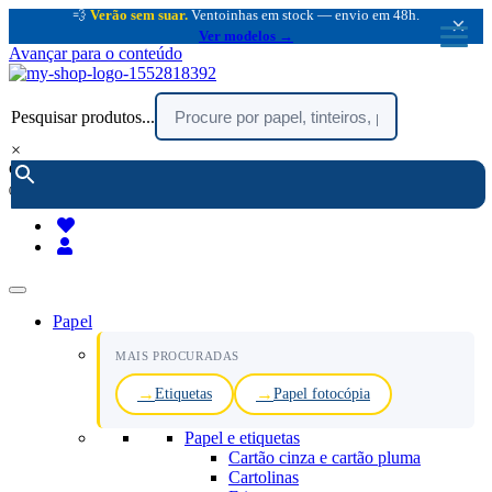
💨
Verão sem suar.
Ventoinhas em stock — envio em 48h.
×
Ver modelos →
Avançar para o conteúdo
Pesquisar produtos...
×
encomendar por telefone :
216 003 523
(chamada rede fixa nacional)
Papel
MAIS PROCURADAS
Etiquetas
Papel fotocópia
Papel e etiquetas
Cartão cinza e cartão pluma
Cartolinas