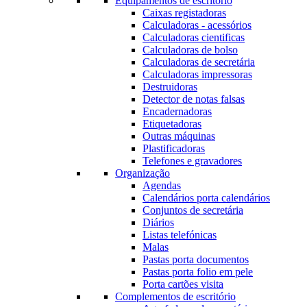
Equipamentos de escritório
Caixas registadoras
Calculadoras - acessórios
Calculadoras cientificas
Calculadoras de bolso
Calculadoras de secretária
Calculadoras impressoras
Destruidoras
Detector de notas falsas
Encadernadoras
Etiquetadoras
Outras máquinas
Plastificadoras
Telefones e gravadores
Organização
Agendas
Calendários porta calendários
Conjuntos de secretária
Diários
Listas telefónicas
Malas
Pastas porta documentos
Pastas porta folio em pele
Porta cartões visita
Complementos de escritório