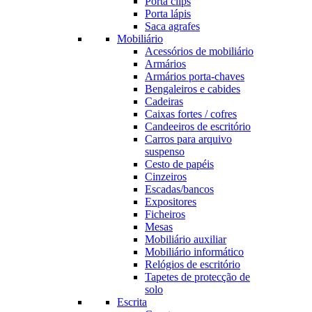
Porta clips
Porta lápis
Saca agrafes
Mobiliário
Acessórios de mobiliário
Armários
Armários porta-chaves
Bengaleiros e cabides
Cadeiras
Caixas fortes / cofres
Candeeiros de escritório
Carros para arquivo
suspenso
Cesto de papéis
Cinzeiros
Escadas/bancos
Expositores
Ficheiros
Mesas
Mobiliário auxiliar
Mobiliário informático
Relógios de escritório
Tapetes de protecção de
solo
Escrita