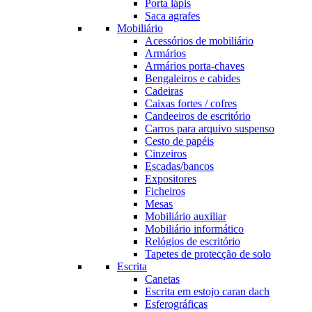
Porta lápis
Saca agrafes
Mobiliário
Acessórios de mobiliário
Armários
Armários porta-chaves
Bengaleiros e cabides
Cadeiras
Caixas fortes / cofres
Candeeiros de escritório
Carros para arquivo suspenso
Cesto de papéis
Cinzeiros
Escadas/bancos
Expositores
Ficheiros
Mesas
Mobiliário auxiliar
Mobiliário informático
Relógios de escritório
Tapetes de protecção de solo
Escrita
Canetas
Escrita em estojo caran dach
Esferográficas