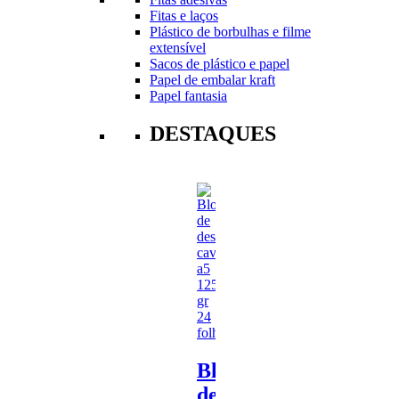
Fitas e laços
Plástico de borbulhas e filme
extensível
Sacos de plástico e papel
Papel de embalar kraft
Papel fantasia
DESTAQUES
Bloco
de