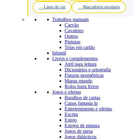
Lápis de cor
Marcadores escolares
Trabalhos manuais
Carvão
Cavaletes
Outros
Pinturas
Telas em cartão
Infantil
Livros e complementos
Atril para leitura
Dicionários e ortografia
Figuras geométricas
Mapas mundo
Rolos forra livros
Jogos e ofertas
Baralhos de cartas
Capas fantasia lp
Entretenimento e ofertas
Escrita
Estojo
Estojos de pintura
Jogos de mesa
Jogos didácticos