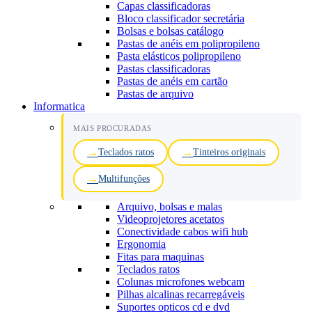
Capas classificadoras
Bloco classificador secretária
Bolsas e bolsas catálogo
Pastas de anéis em polipropileno
Pasta elásticos polipropileno
Pastas classificadoras
Pastas de anéis em cartão
Pastas de arquivo
Informatica
MAIS PROCURADAS
Teclados ratos
Tinteiros originais
Multifunções
Arquivo, bolsas e malas
Videoprojetores acetatos
Conectividade cabos wifi hub
Ergonomia
Fitas para maquinas
Teclados ratos
Colunas microfones webcam
Pilhas alcalinas recarregáveis
Suportes opticos cd e dvd