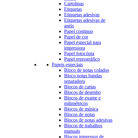
Cartolinas
Etiquetas
Etiquetas adesivas
Etiquetas adesivas de
anéis
Papel continuo
Papel de cor
Papel especial para
impressora
Papel fotocópia
Papel reprográfico
Papeis especiais
Bloco de notas colados
Bloco notas bandas
separadora
Blocos de cartas
Blocos de desenho
Blocos de exame e
milimétricos
Blocos de música
Blocos de notas
Blocos de notas adesivas
Blocos de trabalhos
manuais
Blocos impressos de