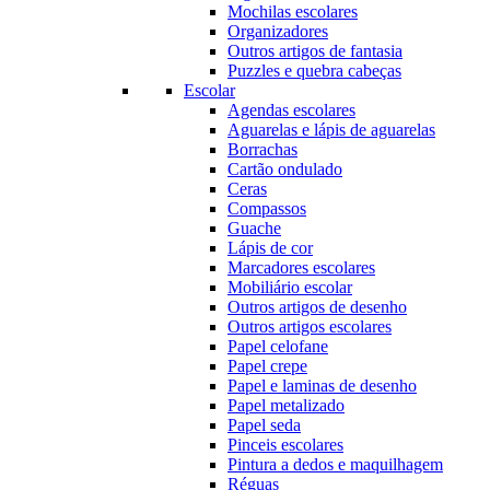
Mochilas escolares
Organizadores
Outros artigos de fantasia
Puzzles e quebra cabeças
Escolar
Agendas escolares
Aguarelas e lápis de aguarelas
Borrachas
Cartão ondulado
Ceras
Compassos
Guache
Lápis de cor
Marcadores escolares
Mobiliário escolar
Outros artigos de desenho
Outros artigos escolares
Papel celofane
Papel crepe
Papel e laminas de desenho
Papel metalizado
Papel seda
Pinceis escolares
Pintura a dedos e maquilhagem
Réguas