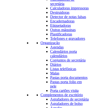
secretária
Calculadoras impressoras
Destruidoras
Detector de notas falsas
Encadernadoras
Etiquetadoras
Outras máquinas
Plastificadoras
Telefones e gravadores
Organização
Agendas
Calendários porta
calendários
Conjuntos de secretária
Diários
Listas telefónicas
Malas
Pastas porta documentos
Pastas porta folio em
pele
Porta cartões visita
Complementos de escritório
Agrafadores de secretária
Agrafadores de bolso
Agrafes