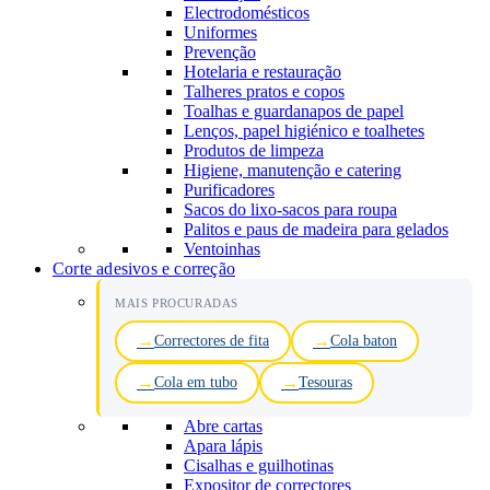
Electrodomésticos
Uniformes
Prevenção
Hotelaria e restauração
Talheres pratos e copos
Toalhas e guardanapos de papel
Lenços, papel higiénico e toalhetes
Produtos de limpeza
Higiene, manutenção e catering
Purificadores
Sacos do lixo-sacos para roupa
Palitos e paus de madeira para gelados
Ventoinhas
Corte adesivos e correção
MAIS PROCURADAS
Correctores de fita
Cola baton
Cola em tubo
Tesouras
Abre cartas
Apara lápis
Cisalhas e guilhotinas
Expositor de correctores