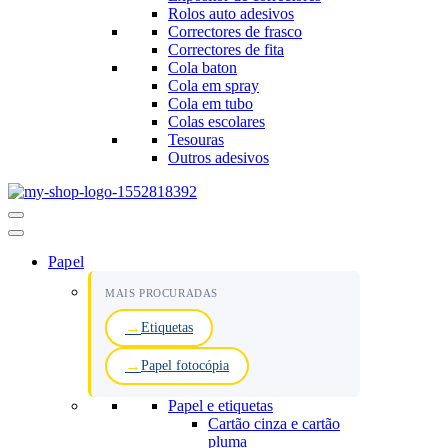
Rolos auto adesivos
Correctores de frasco
Correctores de fita
Cola baton
Cola em spray
Cola em tubo
Colas escolares
Tesouras
Outros adesivos
Menu
de
navegação
Papel
MAIS PROCURADAS
Etiquetas
Papel fotocópia
Papel e etiquetas
Cartão cinza e cartão
pluma