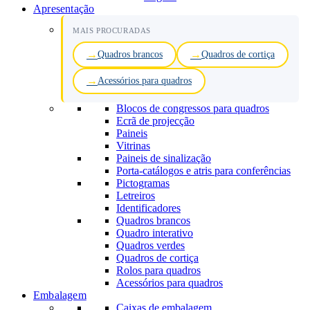
Apresentação
MAIS PROCURADAS
Quadros brancos
Quadros de cortiça
Acessórios para quadros
Blocos de congressos para quadros
Ecrã de projecção
Paineis
Vitrinas
Paineis de sinalização
Porta-catálogos e atris para conferências
Pictogramas
Letreiros
Identificadores
Quadros brancos
Quadro interativo
Quadros verdes
Quadros de cortiça
Rolos para quadros
Acessórios para quadros
Embalagem
Caixas de embalagem