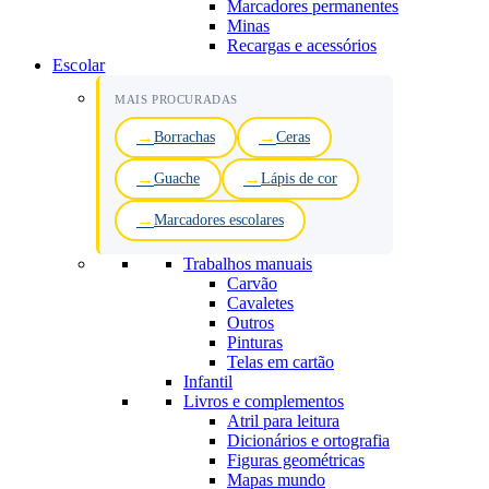
Marcadores permanentes
Minas
Recargas e acessórios
Escolar
MAIS PROCURADAS
Borrachas
Ceras
Guache
Lápis de cor
Marcadores escolares
Trabalhos manuais
Carvão
Cavaletes
Outros
Pinturas
Telas em cartão
Infantil
Livros e complementos
Atril para leitura
Dicionários e ortografia
Figuras geométricas
Mapas mundo