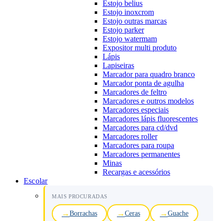
Estojo belius
Estojo inoxcrom
Estojo outras marcas
Estojo parker
Estojo watermam
Expositor multi produto
Lápis
Lapiseiras
Marcador para quadro branco
Marcador ponta de agulha
Marcadores de feltro
Marcadores e outros modelos
Marcadores especiais
Marcadores lápis fluorescentes
Marcadores para cd/dvd
Marcadores roller
Marcadores para roupa
Marcadores permanentes
Minas
Recargas e acessórios
Escolar
MAIS PROCURADAS
Borrachas
Ceras
Guache