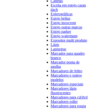
Canetas
Escrita em estojo caran
dach
Esferográficas
Estojo belius
Estojo inoxcrom
Estojo outras marcas
Estojo parker
Estojo watermam
Expositor multi produto
Lápis
Lapiseiras
Marcador para quadro
branco
Marcador ponta de
agulha
Marcadores de feltro
Marcadores e outros
modelos
Marcadores especiais
Marcadores lápis
fluorescentes
Marcadores para cd/dvd
Marcadores roller
Marcadores para roupa