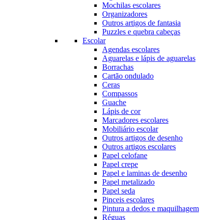
Mochilas escolares
Organizadores
Outros artigos de fantasia
Puzzles e quebra cabeças
Escolar
Agendas escolares
Aguarelas e lápis de aguarelas
Borrachas
Cartão ondulado
Ceras
Compassos
Guache
Lápis de cor
Marcadores escolares
Mobiliário escolar
Outros artigos de desenho
Outros artigos escolares
Papel celofane
Papel crepe
Papel e laminas de desenho
Papel metalizado
Papel seda
Pinceis escolares
Pintura a dedos e maquilhagem
Réguas