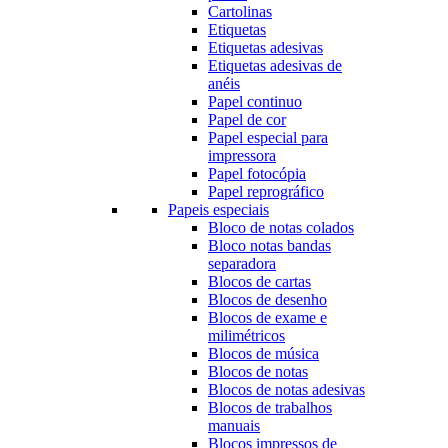
Cartolinas
Etiquetas
Etiquetas adesivas
Etiquetas adesivas de
anéis
Papel continuo
Papel de cor
Papel especial para
impressora
Papel fotocópia
Papel reprográfico
Papeis especiais
Bloco de notas colados
Bloco notas bandas
separadora
Blocos de cartas
Blocos de desenho
Blocos de exame e
milimétricos
Blocos de música
Blocos de notas
Blocos de notas adesivas
Blocos de trabalhos
manuais
Blocos impressos de