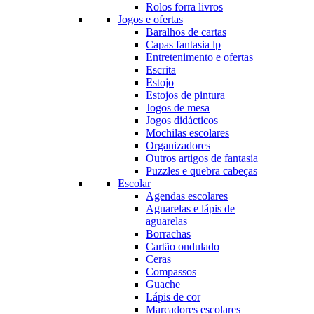
Rolos forra livros
Jogos e ofertas
Baralhos de cartas
Capas fantasia lp
Entretenimento e ofertas
Escrita
Estojo
Estojos de pintura
Jogos de mesa
Jogos didácticos
Mochilas escolares
Organizadores
Outros artigos de fantasia
Puzzles e quebra cabeças
Escolar
Agendas escolares
Aguarelas e lápis de
aguarelas
Borrachas
Cartão ondulado
Ceras
Compassos
Guache
Lápis de cor
Marcadores escolares