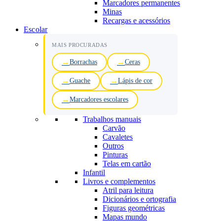
Marcadores permanentes
Minas
Recargas e acessórios
Escolar
MAIS PROCURADAS
Borrachas
Ceras
Guache
Lápis de cor
Marcadores escolares
Trabalhos manuais
Carvão
Cavaletes
Outros
Pinturas
Telas em cartão
Infantil
Livros e complementos
Atril para leitura
Dicionários e ortografia
Figuras geométricas
Mapas mundo