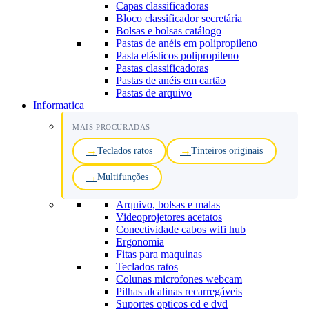
Capas classificadoras
Bloco classificador secretária
Bolsas e bolsas catálogo
Pastas de anéis em polipropileno
Pasta elásticos polipropileno
Pastas classificadoras
Pastas de anéis em cartão
Pastas de arquivo
Informatica
MAIS PROCURADAS
Teclados ratos
Tinteiros originais
Multifunções
Arquivo, bolsas e malas
Videoprojetores acetatos
Conectividade cabos wifi hub
Ergonomia
Fitas para maquinas
Teclados ratos
Colunas microfones webcam
Pilhas alcalinas recarregáveis
Suportes opticos cd e dvd