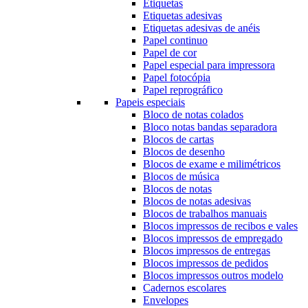
Etiquetas
Etiquetas adesivas
Etiquetas adesivas de anéis
Papel continuo
Papel de cor
Papel especial para impressora
Papel fotocópia
Papel reprográfico
Papeis especiais
Bloco de notas colados
Bloco notas bandas separadora
Blocos de cartas
Blocos de desenho
Blocos de exame e milimétricos
Blocos de música
Blocos de notas
Blocos de notas adesivas
Blocos de trabalhos manuais
Blocos impressos de recibos e vales
Blocos impressos de empregado
Blocos impressos de entregas
Blocos impressos de pedidos
Blocos impressos outros modelo
Cadernos escolares
Envelopes