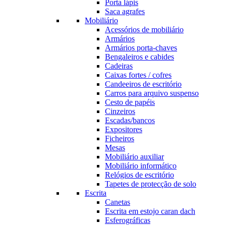
Porta lápis
Saca agrafes
Mobiliário
Acessórios de mobiliário
Armários
Armários porta-chaves
Bengaleiros e cabides
Cadeiras
Caixas fortes / cofres
Candeeiros de escritório
Carros para arquivo suspenso
Cesto de papéis
Cinzeiros
Escadas/bancos
Expositores
Ficheiros
Mesas
Mobiliário auxiliar
Mobiliário informático
Relógios de escritório
Tapetes de protecção de solo
Escrita
Canetas
Escrita em estojo caran dach
Esferográficas