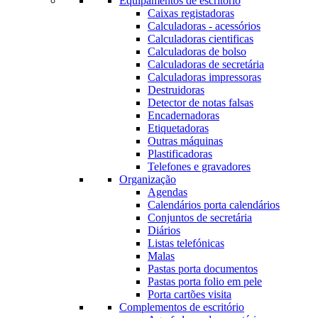
Equipamentos de escritório
Caixas registadoras
Calculadoras - acessórios
Calculadoras cientificas
Calculadoras de bolso
Calculadoras de secretária
Calculadoras impressoras
Destruidoras
Detector de notas falsas
Encadernadoras
Etiquetadoras
Outras máquinas
Plastificadoras
Telefones e gravadores
Organização
Agendas
Calendários porta calendários
Conjuntos de secretária
Diários
Listas telefónicas
Malas
Pastas porta documentos
Pastas porta folio em pele
Porta cartões visita
Complementos de escritório