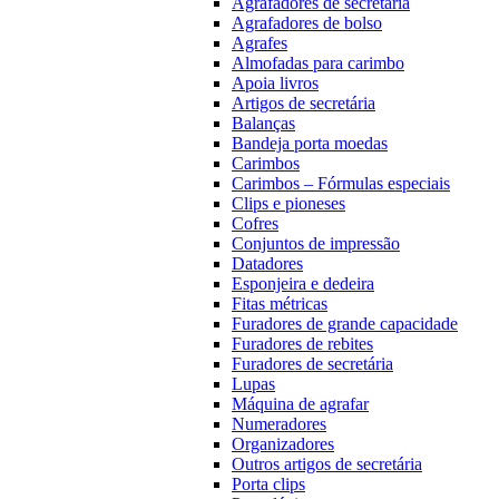
Agrafadores de secretária
Agrafadores de bolso
Agrafes
Almofadas para carimbo
Apoia livros
Artigos de secretária
Balanças
Bandeja porta moedas
Carimbos
Carimbos – Fórmulas especiais
Clips e pioneses
Cofres
Conjuntos de impressão
Datadores
Esponjeira e dedeira
Fitas métricas
Furadores de grande capacidade
Furadores de rebites
Furadores de secretária
Lupas
Máquina de agrafar
Numeradores
Organizadores
Outros artigos de secretária
Porta clips