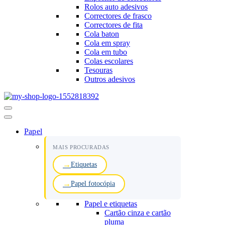
Rolos auto adesivos
Correctores de frasco
Correctores de fita
Cola baton
Cola em spray
Cola em tubo
Colas escolares
Tesouras
Outros adesivos
Menu
de
navegação
Papel
MAIS PROCURADAS
Etiquetas
Papel fotocópia
Papel e etiquetas
Cartão cinza e cartão
pluma