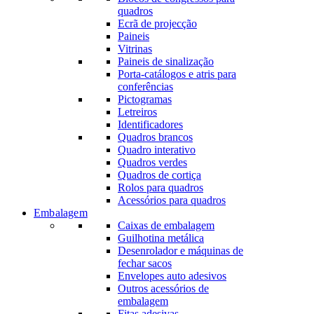
quadros
Ecrã de projecção
Paineis
Vitrinas
Paineis de sinalização
Porta-catálogos e atris para
conferências
Pictogramas
Letreiros
Identificadores
Quadros brancos
Quadro interativo
Quadros verdes
Quadros de cortiça
Rolos para quadros
Acessórios para quadros
Embalagem
Caixas de embalagem
Guilhotina metálica
Desenrolador e máquinas de
fechar sacos
Envelopes auto adesivos
Outros acessórios de
embalagem
Fitas adesivas