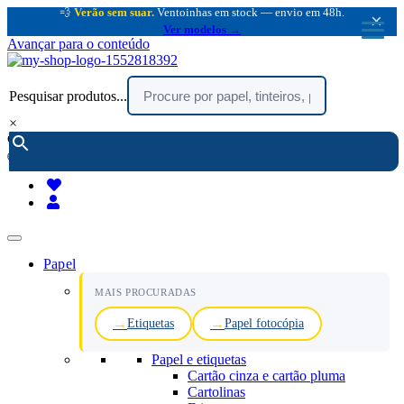
💨
Verão sem suar.
Ventoinhas em stock — envio em 48h.
×
Ver modelos →
Avançar para o conteúdo
Pesquisar produtos...
×
encomendar por telefone :
216 003 523
(chamada rede fixa nacional)
Papel
MAIS PROCURADAS
Etiquetas
Papel fotocópia
Papel e etiquetas
Cartão cinza e cartão pluma
Cartolinas