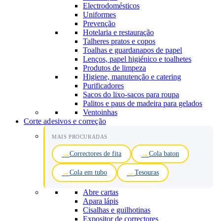
Electrodomésticos
Uniformes
Prevenção
Hotelaria e restauração
Talheres pratos e copos
Toalhas e guardanapos de papel
Lenços, papel higiénico e toalhetes
Produtos de limpeza
Higiene, manutenção e catering
Purificadores
Sacos do lixo-sacos para roupa
Palitos e paus de madeira para gelados
Ventoinhas
Corte adesivos e correção
MAIS PROCURADAS
Correctores de fita
Cola baton
Cola em tubo
Tesouras
Abre cartas
Apara lápis
Cisalhas e guilhotinas
Expositor de correctores