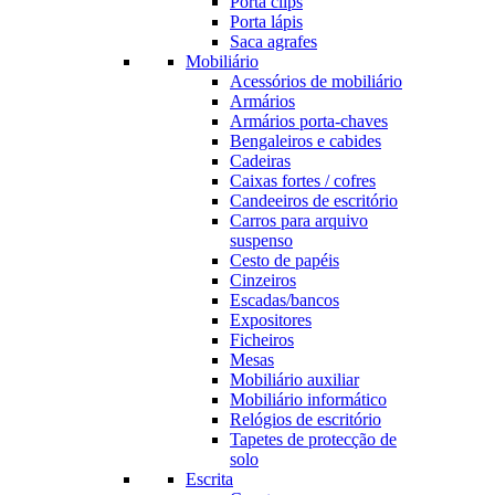
Porta clips
Porta lápis
Saca agrafes
Mobiliário
Acessórios de mobiliário
Armários
Armários porta-chaves
Bengaleiros e cabides
Cadeiras
Caixas fortes / cofres
Candeeiros de escritório
Carros para arquivo
suspenso
Cesto de papéis
Cinzeiros
Escadas/bancos
Expositores
Ficheiros
Mesas
Mobiliário auxiliar
Mobiliário informático
Relógios de escritório
Tapetes de protecção de
solo
Escrita