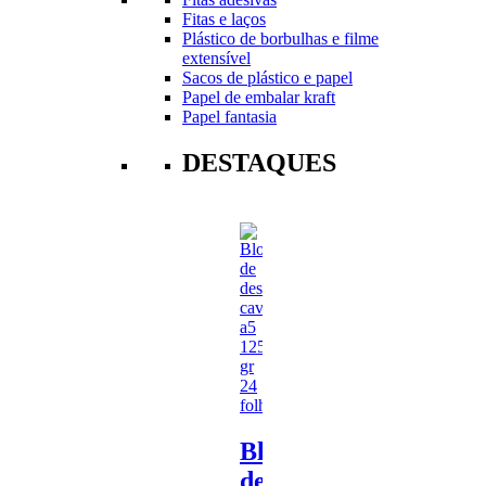
Fitas e laços
Plástico de borbulhas e filme
extensível
Sacos de plástico e papel
Papel de embalar kraft
Papel fantasia
DESTAQUES
Bloco
de