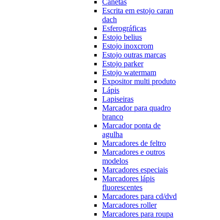
Canetas
Escrita em estojo caran
dach
Esferográficas
Estojo belius
Estojo inoxcrom
Estojo outras marcas
Estojo parker
Estojo watermam
Expositor multi produto
Lápis
Lapiseiras
Marcador para quadro
branco
Marcador ponta de
agulha
Marcadores de feltro
Marcadores e outros
modelos
Marcadores especiais
Marcadores lápis
fluorescentes
Marcadores para cd/dvd
Marcadores roller
Marcadores para roupa