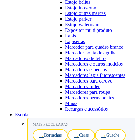
Estojo belius
Estojo inoxcrom
Estojo outras marcas
Estojo parker
Estojo watermam
Expositor multi produto
Lápis
Lapiseiras
Marcador para quadro branco
Marcador ponta de agulha
Marcadores de feltro
Marcadores e outros modelos
Marcadores especiais
Marcadores lápis fluorescentes
Marcadores para cd/dvd
Marcadores roller
Marcadores para roupa
Marcadores permanentes
Minas
Recargas e acessórios
Escolar
MAIS PROCURADAS
Borrachas
Ceras
Guache