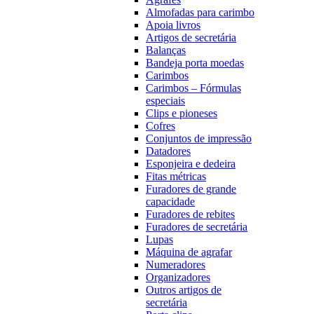
Almofadas para carimbo
Apoia livros
Artigos de secretária
Balanças
Bandeja porta moedas
Carimbos
Carimbos – Fórmulas
especiais
Clips e pioneses
Cofres
Conjuntos de impressão
Datadores
Esponjeira e dedeira
Fitas métricas
Furadores de grande
capacidade
Furadores de rebites
Furadores de secretária
Lupas
Máquina de agrafar
Numeradores
Organizadores
Outros artigos de
secretária