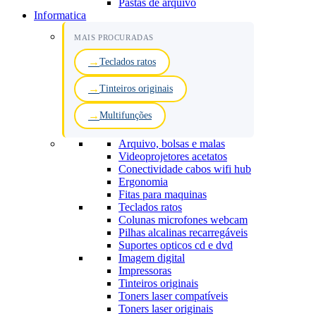
Pastas de arquivo
Informatica
MAIS PROCURADAS
Teclados ratos
Tinteiros originais
Multifunções
Arquivo, bolsas e malas
Videoprojetores acetatos
Conectividade cabos wifi hub
Ergonomia
Fitas para maquinas
Teclados ratos
Colunas microfones webcam
Pilhas alcalinas recarregáveis
Suportes opticos cd e dvd
Imagem digital
Impressoras
Tinteiros originais
Toners laser compatíveis
Toners laser originais