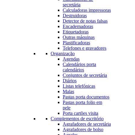
secretária
Calculadoras impressoras
Destruidoras
Detector de notas falsas
Encadernadoras
Etiquetadoras
Outras máquinas
Plastificadoras
Telefones e gravadores
Organização
Agendas
Calendários porta
calendários
Conjuntos de secretária
Diários
Listas telefónicas
Malas
Pastas porta documentos
Pastas porta folio em
pele
Porta cartões visita
Complementos de escritório
Agrafadores de secretária
Agrafadores de bolso
Agrafes