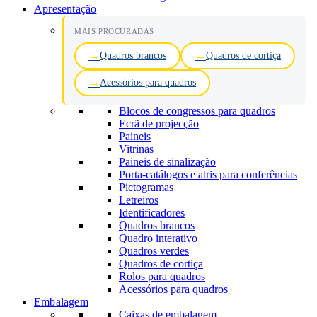
Apresentação
MAIS PROCURADAS
Quadros brancos
Quadros de cortiça
Acessórios para quadros
Blocos de congressos para quadros
Ecrã de projecção
Paineis
Vitrinas
Paineis de sinalização
Porta-catálogos e atris para conferências
Pictogramas
Letreiros
Identificadores
Quadros brancos
Quadro interativo
Quadros verdes
Quadros de cortiça
Rolos para quadros
Acessórios para quadros
Embalagem
Caixas de embalagem