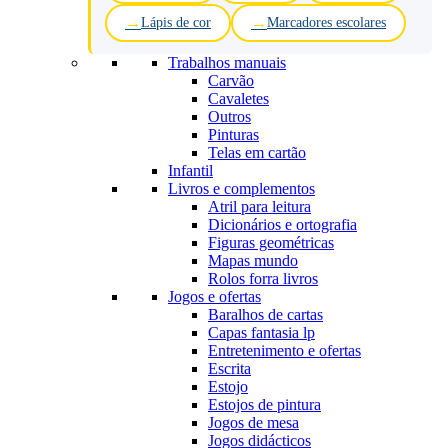
Lápis de cor
Marcadores escolares
Trabalhos manuais
Carvão
Cavaletes
Outros
Pinturas
Telas em cartão
Infantil
Livros e complementos
Atril para leitura
Dicionários e ortografia
Figuras geométricas
Mapas mundo
Rolos forra livros
Jogos e ofertas
Baralhos de cartas
Capas fantasia lp
Entretenimento e ofertas
Escrita
Estojo
Estojos de pintura
Jogos de mesa
Jogos didácticos