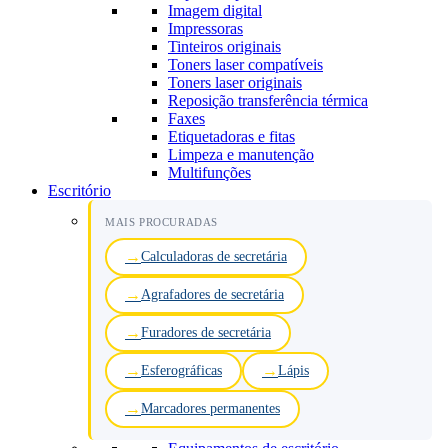
Imagem digital
Impressoras
Tinteiros originais
Toners laser compatíveis
Toners laser originais
Reposição transferência térmica
Faxes
Etiquetadoras e fitas
Limpeza e manutenção
Multifunções
Escritório
MAIS PROCURADAS
Calculadoras de secretária
Agrafadores de secretária
Furadores de secretária
Esferográficas
Lápis
Marcadores permanentes