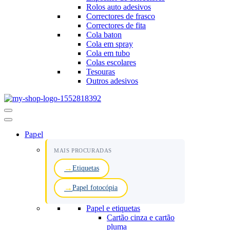
Rolos auto adesivos
Correctores de frasco
Correctores de fita
Cola baton
Cola em spray
Cola em tubo
Colas escolares
Tesouras
Outros adesivos
Menu
de
navegação
Papel
MAIS PROCURADAS
Etiquetas
Papel fotocópia
Papel e etiquetas
Cartão cinza e cartão
pluma