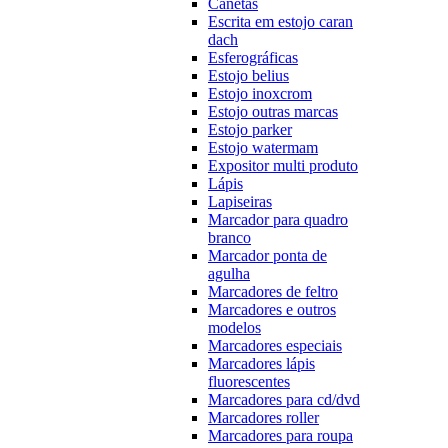
Canetas
Escrita em estojo caran
dach
Esferográficas
Estojo belius
Estojo inoxcrom
Estojo outras marcas
Estojo parker
Estojo watermam
Expositor multi produto
Lápis
Lapiseiras
Marcador para quadro
branco
Marcador ponta de
agulha
Marcadores de feltro
Marcadores e outros
modelos
Marcadores especiais
Marcadores lápis
fluorescentes
Marcadores para cd/dvd
Marcadores roller
Marcadores para roupa