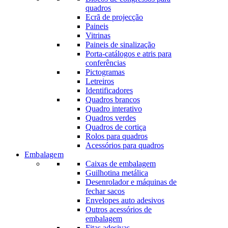
quadros
Ecrã de projecção
Paineis
Vitrinas
Paineis de sinalização
Porta-catálogos e atris para
conferências
Pictogramas
Letreiros
Identificadores
Quadros brancos
Quadro interativo
Quadros verdes
Quadros de cortiça
Rolos para quadros
Acessórios para quadros
Embalagem
Caixas de embalagem
Guilhotina metálica
Desenrolador e máquinas de
fechar sacos
Envelopes auto adesivos
Outros acessórios de
embalagem
Fitas adesivas