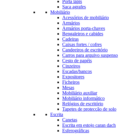
Porta lápis
Saca agrafes
Mobiliário
Acessórios de mobiliário
Armários
Armários porta-chaves
Bengaleiros e cabides
Cadeiras
Caixas fortes / cofres
Candeeiros de escritório
Carros para arquivo suspenso
Cesto de papéis
Cinzeiros
Escadas/bancos
Expositores
Ficheiros
Mesas
Mobiliário auxiliar
Mobiliário informático
Relógios de escritório
Tapetes de protecção de solo
Escrita
Canetas
Escrita em estojo caran dach
Esferográficas