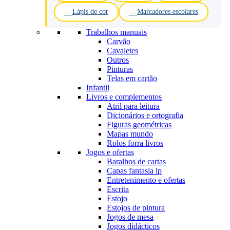
Lápis de cor
Marcadores escolares
Trabalhos manuais
Carvão
Cavaletes
Outros
Pinturas
Telas em cartão
Infantil
Livros e complementos
Atril para leitura
Dicionários e ortografia
Figuras geométricas
Mapas mundo
Rolos forra livros
Jogos e ofertas
Baralhos de cartas
Capas fantasia lp
Entretenimento e ofertas
Escrita
Estojo
Estojos de pintura
Jogos de mesa
Jogos didácticos