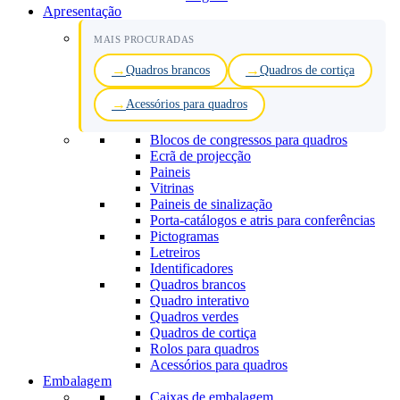
Apresentação
MAIS PROCURADAS
Quadros brancos
Quadros de cortiça
Acessórios para quadros
Blocos de congressos para quadros
Ecrã de projecção
Paineis
Vitrinas
Paineis de sinalização
Porta-catálogos e atris para conferências
Pictogramas
Letreiros
Identificadores
Quadros brancos
Quadro interativo
Quadros verdes
Quadros de cortiça
Rolos para quadros
Acessórios para quadros
Embalagem
Caixas de embalagem