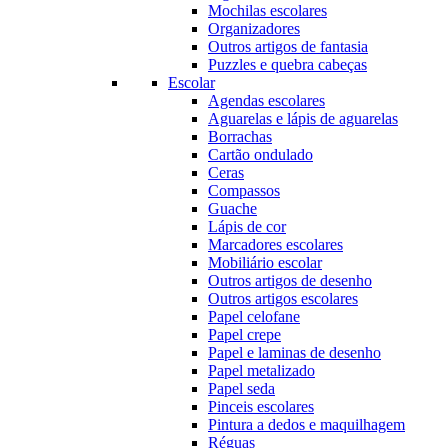
Mochilas escolares
Organizadores
Outros artigos de fantasia
Puzzles e quebra cabeças
Escolar
Agendas escolares
Aguarelas e lápis de aguarelas
Borrachas
Cartão ondulado
Ceras
Compassos
Guache
Lápis de cor
Marcadores escolares
Mobiliário escolar
Outros artigos de desenho
Outros artigos escolares
Papel celofane
Papel crepe
Papel e laminas de desenho
Papel metalizado
Papel seda
Pinceis escolares
Pintura a dedos e maquilhagem
Réguas