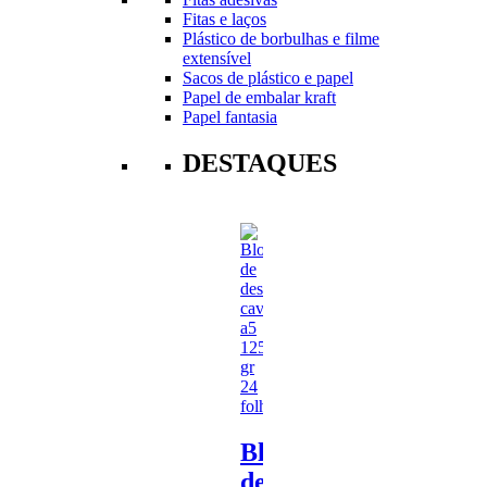
Fitas e laços
Plástico de borbulhas e filme
extensível
Sacos de plástico e papel
Papel de embalar kraft
Papel fantasia
DESTAQUES
Bloco
de