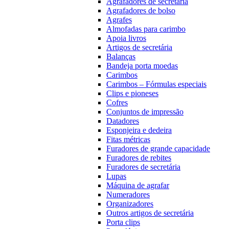
Agrafadores de secretária
Agrafadores de bolso
Agrafes
Almofadas para carimbo
Apoia livros
Artigos de secretária
Balanças
Bandeja porta moedas
Carimbos
Carimbos – Fórmulas especiais
Clips e pioneses
Cofres
Conjuntos de impressão
Datadores
Esponjeira e dedeira
Fitas métricas
Furadores de grande capacidade
Furadores de rebites
Furadores de secretária
Lupas
Máquina de agrafar
Numeradores
Organizadores
Outros artigos de secretária
Porta clips