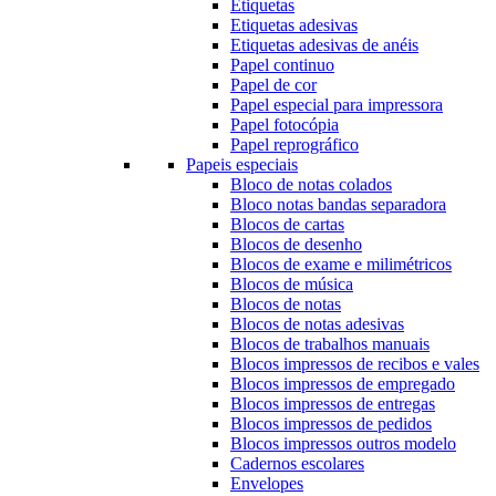
Etiquetas
Etiquetas adesivas
Etiquetas adesivas de anéis
Papel continuo
Papel de cor
Papel especial para impressora
Papel fotocópia
Papel reprográfico
Papeis especiais
Bloco de notas colados
Bloco notas bandas separadora
Blocos de cartas
Blocos de desenho
Blocos de exame e milimétricos
Blocos de música
Blocos de notas
Blocos de notas adesivas
Blocos de trabalhos manuais
Blocos impressos de recibos e vales
Blocos impressos de empregado
Blocos impressos de entregas
Blocos impressos de pedidos
Blocos impressos outros modelo
Cadernos escolares
Envelopes