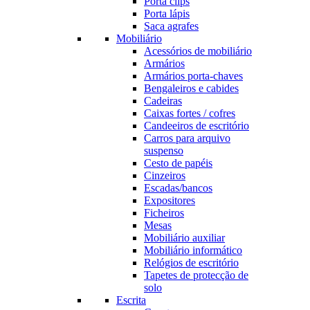
Porta clips
Porta lápis
Saca agrafes
Mobiliário
Acessórios de mobiliário
Armários
Armários porta-chaves
Bengaleiros e cabides
Cadeiras
Caixas fortes / cofres
Candeeiros de escritório
Carros para arquivo
suspenso
Cesto de papéis
Cinzeiros
Escadas/bancos
Expositores
Ficheiros
Mesas
Mobiliário auxiliar
Mobiliário informático
Relógios de escritório
Tapetes de protecção de
solo
Escrita