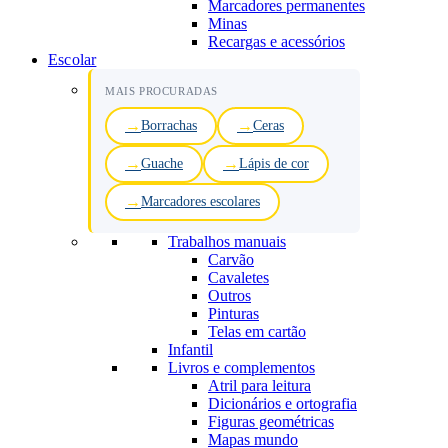
Marcadores permanentes
Minas
Recargas e acessórios
Escolar
MAIS PROCURADAS
Borrachas
Ceras
Guache
Lápis de cor
Marcadores escolares
Trabalhos manuais
Carvão
Cavaletes
Outros
Pinturas
Telas em cartão
Infantil
Livros e complementos
Atril para leitura
Dicionários e ortografia
Figuras geométricas
Mapas mundo