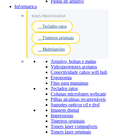
Pastas de arquivo
Informatica
MAIS PROCURADAS
Teclados ratos
Tinteiros originais
Multifunções
Arquivo, bolsas e malas
Videoprojetores acetatos
Conectividade cabos wifi hub
Ergonomia
Fitas para maquinas
Teclados ratos
Colunas microfones webcam
Pilhas alcalinas recarregáveis
Suportes opticos cd e dvd
Imagem digital
Impressoras
Tinteiros originais
Toners laser compatíveis
Toners laser originais