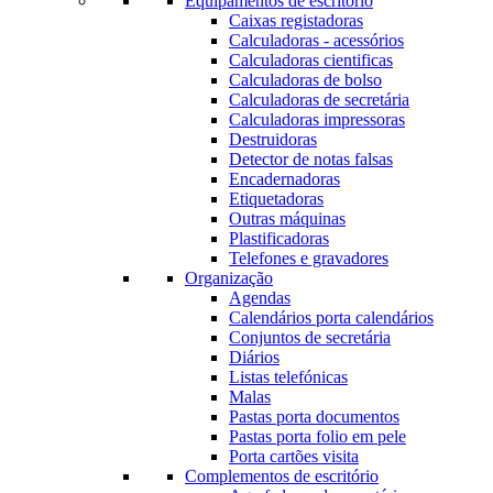
Equipamentos de escritório
Caixas registadoras
Calculadoras - acessórios
Calculadoras cientificas
Calculadoras de bolso
Calculadoras de secretária
Calculadoras impressoras
Destruidoras
Detector de notas falsas
Encadernadoras
Etiquetadoras
Outras máquinas
Plastificadoras
Telefones e gravadores
Organização
Agendas
Calendários porta calendários
Conjuntos de secretária
Diários
Listas telefónicas
Malas
Pastas porta documentos
Pastas porta folio em pele
Porta cartões visita
Complementos de escritório