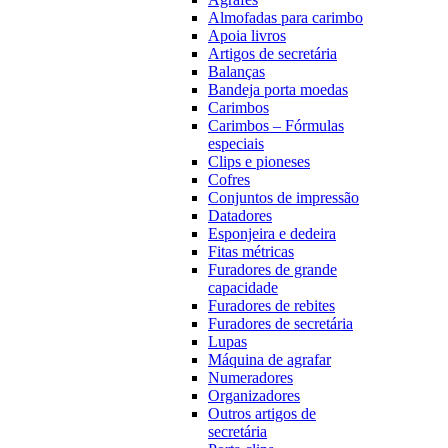
Almofadas para carimbo
Apoia livros
Artigos de secretária
Balanças
Bandeja porta moedas
Carimbos
Carimbos – Fórmulas
especiais
Clips e pioneses
Cofres
Conjuntos de impressão
Datadores
Esponjeira e dedeira
Fitas métricas
Furadores de grande
capacidade
Furadores de rebites
Furadores de secretária
Lupas
Máquina de agrafar
Numeradores
Organizadores
Outros artigos de
secretária