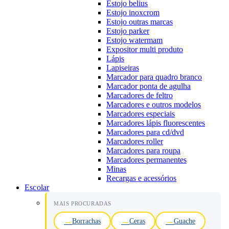
Estojo belius
Estojo inoxcrom
Estojo outras marcas
Estojo parker
Estojo watermam
Expositor multi produto
Lápis
Lapiseiras
Marcador para quadro branco
Marcador ponta de agulha
Marcadores de feltro
Marcadores e outros modelos
Marcadores especiais
Marcadores lápis fluorescentes
Marcadores para cd/dvd
Marcadores roller
Marcadores para roupa
Marcadores permanentes
Minas
Recargas e acessórios
Escolar
MAIS PROCURADAS
Borrachas
Ceras
Guache