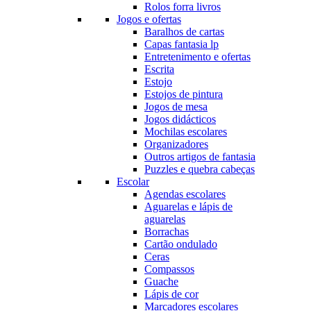
Rolos forra livros
Jogos e ofertas
Baralhos de cartas
Capas fantasia lp
Entretenimento e ofertas
Escrita
Estojo
Estojos de pintura
Jogos de mesa
Jogos didácticos
Mochilas escolares
Organizadores
Outros artigos de fantasia
Puzzles e quebra cabeças
Escolar
Agendas escolares
Aguarelas e lápis de
aguarelas
Borrachas
Cartão ondulado
Ceras
Compassos
Guache
Lápis de cor
Marcadores escolares