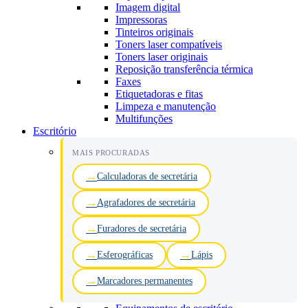
Imagem digital
Impressoras
Tinteiros originais
Toners laser compatíveis
Toners laser originais
Reposição transferência térmica
Faxes
Etiquetadoras e fitas
Limpeza e manutenção
Multifunções
Escritório
MAIS PROCURADAS
Calculadoras de secretária
Agrafadores de secretária
Furadores de secretária
Esferográficas
Lápis
Marcadores permanentes