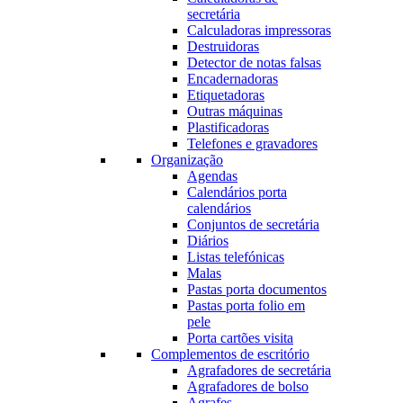
secretária
Calculadoras impressoras
Destruidoras
Detector de notas falsas
Encadernadoras
Etiquetadoras
Outras máquinas
Plastificadoras
Telefones e gravadores
Organização
Agendas
Calendários porta
calendários
Conjuntos de secretária
Diários
Listas telefónicas
Malas
Pastas porta documentos
Pastas porta folio em
pele
Porta cartões visita
Complementos de escritório
Agrafadores de secretária
Agrafadores de bolso
Agrafes