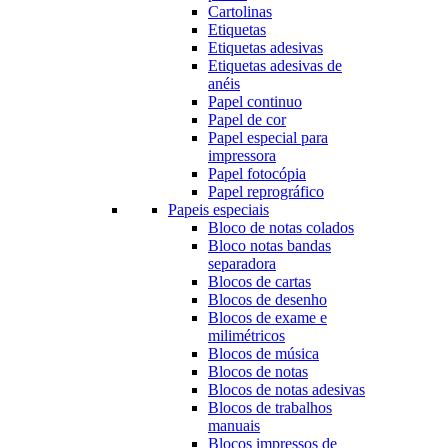
Cartolinas
Etiquetas
Etiquetas adesivas
Etiquetas adesivas de
anéis
Papel continuo
Papel de cor
Papel especial para
impressora
Papel fotocópia
Papel reprográfico
Papeis especiais
Bloco de notas colados
Bloco notas bandas
separadora
Blocos de cartas
Blocos de desenho
Blocos de exame e
milimétricos
Blocos de música
Blocos de notas
Blocos de notas adesivas
Blocos de trabalhos
manuais
Blocos impressos de