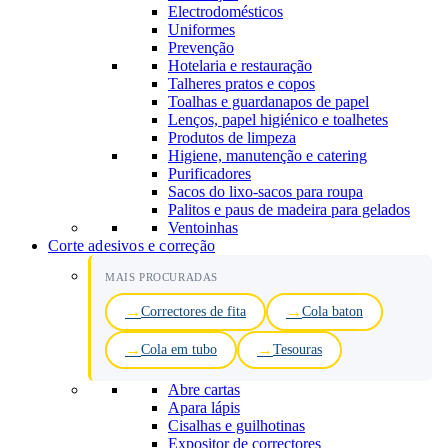
Electrodomésticos
Uniformes
Prevenção
Hotelaria e restauração
Talheres pratos e copos
Toalhas e guardanapos de papel
Lenços, papel higiénico e toalhetes
Produtos de limpeza
Higiene, manutenção e catering
Purificadores
Sacos do lixo-sacos para roupa
Palitos e paus de madeira para gelados
Ventoinhas
Corte adesivos e correção
MAIS PROCURADAS
Correctores de fita
Cola baton
Cola em tubo
Tesouras
Abre cartas
Apara lápis
Cisalhas e guilhotinas
Expositor de correctores