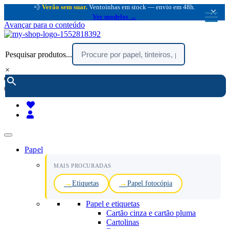
💨
Verão sem suar.
Ventoinhas em stock — envio em 48h.
×
Ver modelos →
Avançar para o conteúdo
Pesquisar produtos...
×
encomendar por telefone :
216 003 523
(chamada rede fixa nacional)
Papel
MAIS PROCURADAS
Etiquetas
Papel fotocópia
Papel e etiquetas
Cartão cinza e cartão pluma
Cartolinas