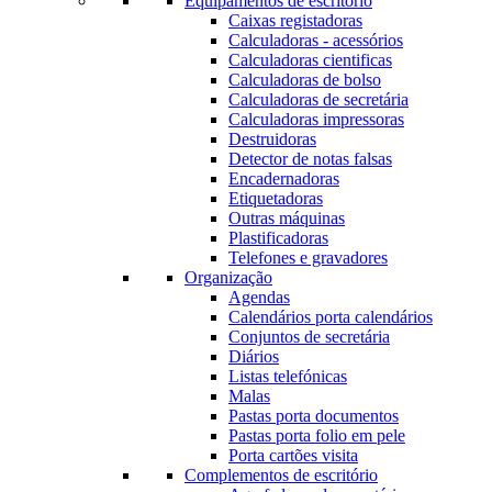
Equipamentos de escritório
Caixas registadoras
Calculadoras - acessórios
Calculadoras cientificas
Calculadoras de bolso
Calculadoras de secretária
Calculadoras impressoras
Destruidoras
Detector de notas falsas
Encadernadoras
Etiquetadoras
Outras máquinas
Plastificadoras
Telefones e gravadores
Organização
Agendas
Calendários porta calendários
Conjuntos de secretária
Diários
Listas telefónicas
Malas
Pastas porta documentos
Pastas porta folio em pele
Porta cartões visita
Complementos de escritório