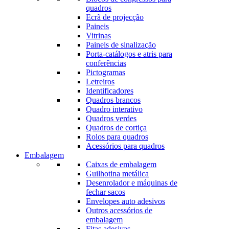
quadros
Ecrã de projecção
Paineis
Vitrinas
Paineis de sinalização
Porta-catálogos e atris para
conferências
Pictogramas
Letreiros
Identificadores
Quadros brancos
Quadro interativo
Quadros verdes
Quadros de cortiça
Rolos para quadros
Acessórios para quadros
Embalagem
Caixas de embalagem
Guilhotina metálica
Desenrolador e máquinas de
fechar sacos
Envelopes auto adesivos
Outros acessórios de
embalagem
Fitas adesivas