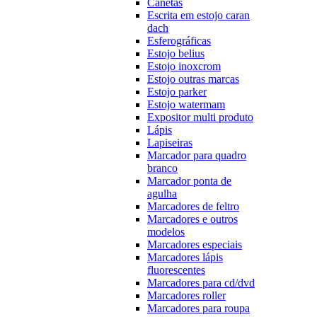
Canetas
Escrita em estojo caran
dach
Esferográficas
Estojo belius
Estojo inoxcrom
Estojo outras marcas
Estojo parker
Estojo watermam
Expositor multi produto
Lápis
Lapiseiras
Marcador para quadro
branco
Marcador ponta de
agulha
Marcadores de feltro
Marcadores e outros
modelos
Marcadores especiais
Marcadores lápis
fluorescentes
Marcadores para cd/dvd
Marcadores roller
Marcadores para roupa