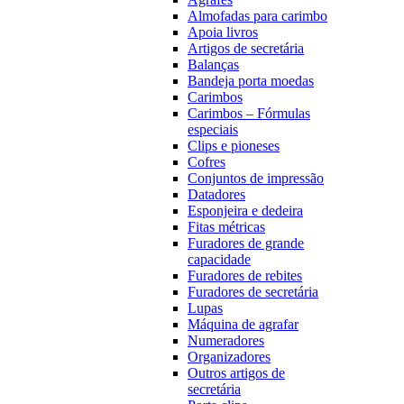
Almofadas para carimbo
Apoia livros
Artigos de secretária
Balanças
Bandeja porta moedas
Carimbos
Carimbos – Fórmulas
especiais
Clips e pioneses
Cofres
Conjuntos de impressão
Datadores
Esponjeira e dedeira
Fitas métricas
Furadores de grande
capacidade
Furadores de rebites
Furadores de secretária
Lupas
Máquina de agrafar
Numeradores
Organizadores
Outros artigos de
secretária