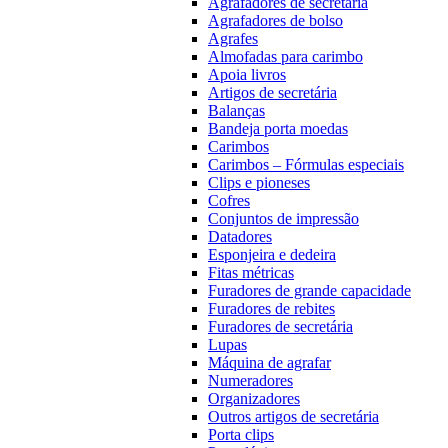
Agrafadores de secretária
Agrafadores de bolso
Agrafes
Almofadas para carimbo
Apoia livros
Artigos de secretária
Balanças
Bandeja porta moedas
Carimbos
Carimbos – Fórmulas especiais
Clips e pioneses
Cofres
Conjuntos de impressão
Datadores
Esponjeira e dedeira
Fitas métricas
Furadores de grande capacidade
Furadores de rebites
Furadores de secretária
Lupas
Máquina de agrafar
Numeradores
Organizadores
Outros artigos de secretária
Porta clips