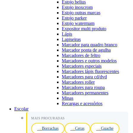
Estojo belius
Estojo inoxcrom
Estojo outras marcas
Estojo parker
Estojo watermam
Expositor multi produto
Lápis
Lapiseiras
Marcador para quadro branco
Marcador ponta de agulha
Marcadores de feltro
Marcadores e outros modelos
Marcadores especiais
Marcadores lápis fluorescentes
Marcadores para cd/dvd
Marcadores roller
Marcadores para roupa
Marcadores permanentes
Minas
Recargas e acessórios
Escolar
MAIS PROCURADAS
Borrachas
Ceras
Guache