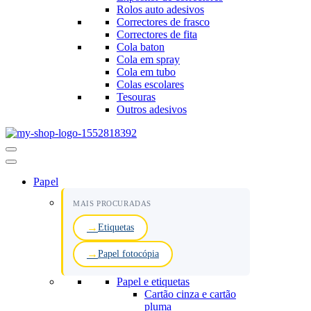
Rolos auto adesivos
Correctores de frasco
Correctores de fita
Cola baton
Cola em spray
Cola em tubo
Colas escolares
Tesouras
Outros adesivos
Menu
de
navegação
Papel
MAIS PROCURADAS
Etiquetas
Papel fotocópia
Papel e etiquetas
Cartão cinza e cartão
pluma