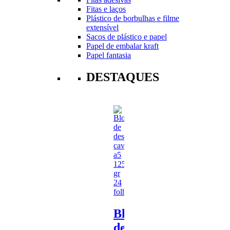
Fitas e laços
Plástico de borbulhas e filme
extensível
Sacos de plástico e papel
Papel de embalar kraft
Papel fantasia
DESTAQUES
Bloco
de