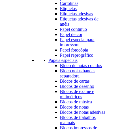
Cartolinas
Etiquetas
Etiquetas adesivas
Etiquetas adesivas de
anéis
Papel continuo
Papel de cor
Papel especial para
impressora
Papel fotocópia
Papel reprográfico
Papeis especiais
Bloco de notas colados
Bloco notas bandas
separadora
Blocos de cartas
Blocos de desenho
Blocos de exame e
milimétricos
Blocos de música
Blocos de notas
Blocos de notas adesivas
Blocos de trabalhos
manuais
Blocos impressos de