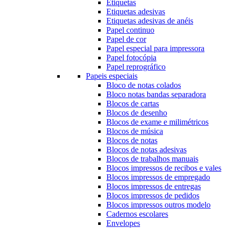
Etiquetas
Etiquetas adesivas
Etiquetas adesivas de anéis
Papel continuo
Papel de cor
Papel especial para impressora
Papel fotocópia
Papel reprográfico
Papeis especiais
Bloco de notas colados
Bloco notas bandas separadora
Blocos de cartas
Blocos de desenho
Blocos de exame e milimétricos
Blocos de música
Blocos de notas
Blocos de notas adesivas
Blocos de trabalhos manuais
Blocos impressos de recibos e vales
Blocos impressos de empregado
Blocos impressos de entregas
Blocos impressos de pedidos
Blocos impressos outros modelo
Cadernos escolares
Envelopes