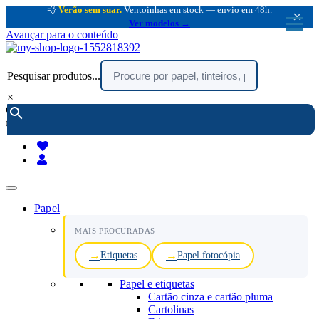
💨
Verão sem suar.
Ventoinhas em stock — envio em 48h.
×
Ver modelos →
Avançar para o conteúdo
Pesquisar produtos...
×
encomendar por telefone :
216 003 523
(chamada rede fixa nacional)
Papel
MAIS PROCURADAS
Etiquetas
Papel fotocópia
Papel e etiquetas
Cartão cinza e cartão pluma
Cartolinas