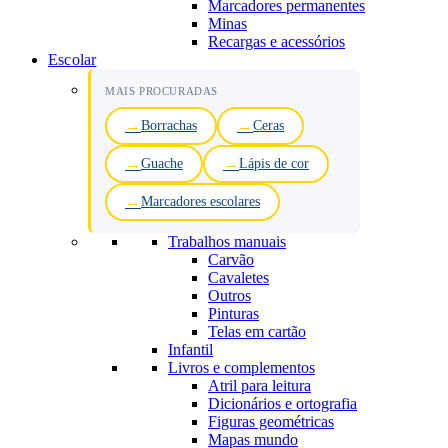
Marcadores permanentes
Minas
Recargas e acessórios
Escolar
MAIS PROCURADAS
Borrachas
Ceras
Guache
Lápis de cor
Marcadores escolares
Trabalhos manuais
Carvão
Cavaletes
Outros
Pinturas
Telas em cartão
Infantil
Livros e complementos
Atril para leitura
Dicionários e ortografia
Figuras geométricas
Mapas mundo