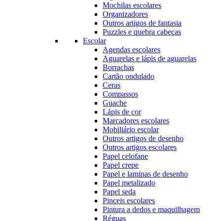
Mochilas escolares
Organizadores
Outros artigos de fantasia
Puzzles e quebra cabeças
Escolar
Agendas escolares
Aguarelas e lápis de aguarelas
Borrachas
Cartão ondulado
Ceras
Compassos
Guache
Lápis de cor
Marcadores escolares
Mobiliário escolar
Outros artigos de desenho
Outros artigos escolares
Papel celofane
Papel crepe
Papel e laminas de desenho
Papel metalizado
Papel seda
Pinceis escolares
Pintura a dedos e maquilhagem
Réguas