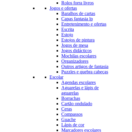
Rolos forra livros
Jogos e ofertas
Baralhos de cartas
Capas fantasia lp
Entretenimento e ofertas
Escrita
Estojo
Estojos de pintura
Jogos de mesa
Jogos didácticos
Mochilas escolares
Organizadores
Outros artigos de fantasia
Puzzles e quebra cabeças
Escolar
Agendas escolares
Aguarelas e lápis de
aguarelas
Borrachas
Cartão ondulado
Ceras
Compassos
Guache
Lápis de cor
Marcadores escolares