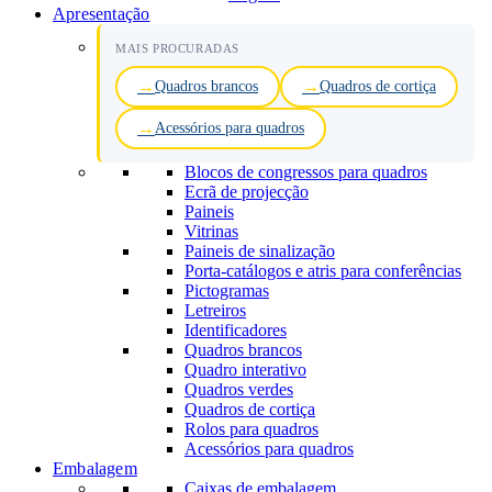
Apresentação
MAIS PROCURADAS
Quadros brancos
Quadros de cortiça
Acessórios para quadros
Blocos de congressos para quadros
Ecrã de projecção
Paineis
Vitrinas
Paineis de sinalização
Porta-catálogos e atris para conferências
Pictogramas
Letreiros
Identificadores
Quadros brancos
Quadro interativo
Quadros verdes
Quadros de cortiça
Rolos para quadros
Acessórios para quadros
Embalagem
Caixas de embalagem