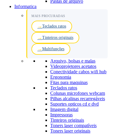
Pastas de arquivo
Informatica
MAIS PROCURADAS
Teclados ratos
Tinteiros originais
Multifunções
Arquivo, bolsas e malas
Videoprojetores acetatos
Conectividade cabos wifi hub
Ergonomia
Fitas para maquinas
Teclados ratos
Colunas microfones webcam
Pilhas alcalinas recarregáveis
Suportes opticos cd e dvd
Imagem digital
Impressoras
Tinteiros originais
Toners laser compatíveis
Toners laser originais