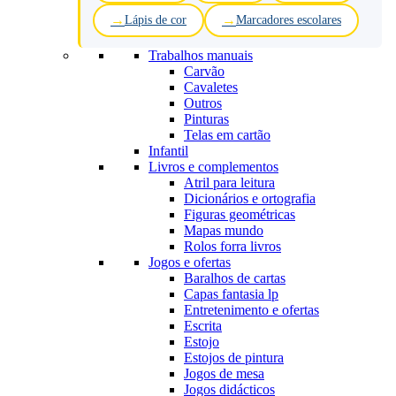
Lápis de cor
Marcadores escolares
Trabalhos manuais
Carvão
Cavaletes
Outros
Pinturas
Telas em cartão
Infantil
Livros e complementos
Atril para leitura
Dicionários e ortografia
Figuras geométricas
Mapas mundo
Rolos forra livros
Jogos e ofertas
Baralhos de cartas
Capas fantasia lp
Entretenimento e ofertas
Escrita
Estojo
Estojos de pintura
Jogos de mesa
Jogos didácticos