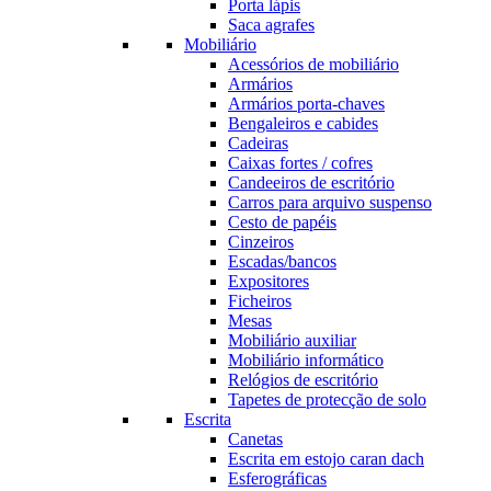
Porta lápis
Saca agrafes
Mobiliário
Acessórios de mobiliário
Armários
Armários porta-chaves
Bengaleiros e cabides
Cadeiras
Caixas fortes / cofres
Candeeiros de escritório
Carros para arquivo suspenso
Cesto de papéis
Cinzeiros
Escadas/bancos
Expositores
Ficheiros
Mesas
Mobiliário auxiliar
Mobiliário informático
Relógios de escritório
Tapetes de protecção de solo
Escrita
Canetas
Escrita em estojo caran dach
Esferográficas