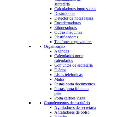
secretária
Calculadoras impressoras
Destruidoras
Detector de notas falsas
Encadernadoras
Etiquetadoras
Outras máquinas
Plastificadoras
Telefones e gravadores
Organização
Agendas
Calendários porta
calendários
Conjuntos de secretária
Diários
Listas telefónicas
Malas
Pastas porta documentos
Pastas porta folio em
pele
Porta cartões visita
Complementos de escritório
Agrafadores de secretária
Agrafadores de bolso
Agrafes