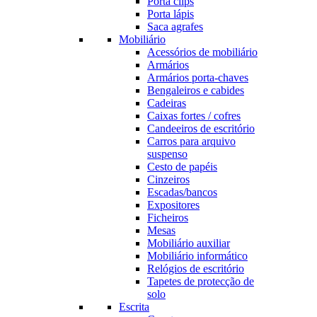
Porta clips
Porta lápis
Saca agrafes
Mobiliário
Acessórios de mobiliário
Armários
Armários porta-chaves
Bengaleiros e cabides
Cadeiras
Caixas fortes / cofres
Candeeiros de escritório
Carros para arquivo
suspenso
Cesto de papéis
Cinzeiros
Escadas/bancos
Expositores
Ficheiros
Mesas
Mobiliário auxiliar
Mobiliário informático
Relógios de escritório
Tapetes de protecção de
solo
Escrita