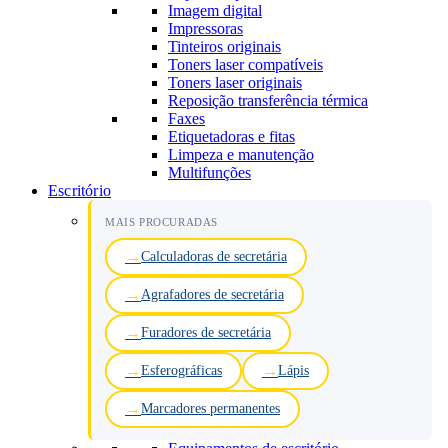
Imagem digital
Impressoras
Tinteiros originais
Toners laser compatíveis
Toners laser originais
Reposição transferência térmica
Faxes
Etiquetadoras e fitas
Limpeza e manutenção
Multifunções
Escritório
MAIS PROCURADAS
Calculadoras de secretária
Agrafadores de secretária
Furadores de secretária
Esferográficas
Lápis
Marcadores permanentes