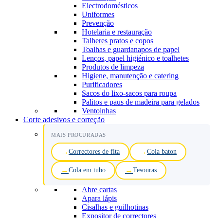
Electrodomésticos
Uniformes
Prevenção
Hotelaria e restauração
Talheres pratos e copos
Toalhas e guardanapos de papel
Lenços, papel higiénico e toalhetes
Produtos de limpeza
Higiene, manutenção e catering
Purificadores
Sacos do lixo-sacos para roupa
Palitos e paus de madeira para gelados
Ventoinhas
Corte adesivos e correção
MAIS PROCURADAS
Correctores de fita
Cola baton
Cola em tubo
Tesouras
Abre cartas
Apara lápis
Cisalhas e guilhotinas
Expositor de correctores