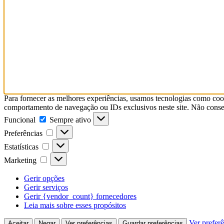
Para fornecer as melhores experiências, usamos tecnologias como coo
comportamento de navegação ou IDs exclusivos neste site. Não consent
Funcional
Funcional
Sempre ativo
Preferências
Preferências
Estatísticas
Estatísticas
Marketing
Marketing
Gerir opções
Gerir serviços
Gerir {vendor_count} fornecedores
Leia mais sobre esses propósitos
Ver prefer
Aceitar
Negar
Ver preferências
Guardar preferências