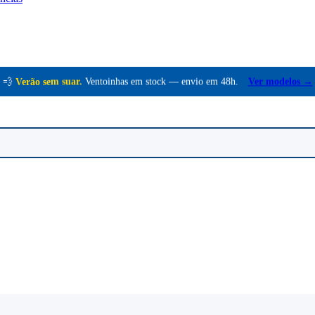
💨
Verão sem suar.
Ventoinhas em stock — envio em 48h.
Ver modelos →