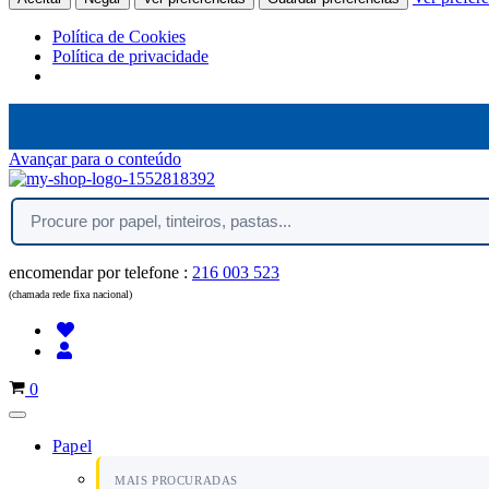
Política de Cookies
Política de privacidade
Avançar para o conteúdo
encomendar por telefone :
216 003 523
(chamada rede fixa nacional)
Carrinho
0
Papel
MAIS PROCURADAS