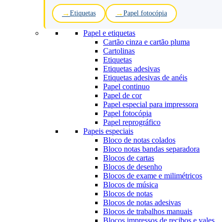
Etiquetas
Papel fotocópia
Papel e etiquetas
Cartão cinza e cartão pluma
Cartolinas
Etiquetas
Etiquetas adesivas
Etiquetas adesivas de anéis
Papel continuo
Papel de cor
Papel especial para impressora
Papel fotocópia
Papel reprográfico
Papeis especiais
Bloco de notas colados
Bloco notas bandas separadora
Blocos de cartas
Blocos de desenho
Blocos de exame e milimétricos
Blocos de música
Blocos de notas
Blocos de notas adesivas
Blocos de trabalhos manuais
Blocos impressos de recibos e vales