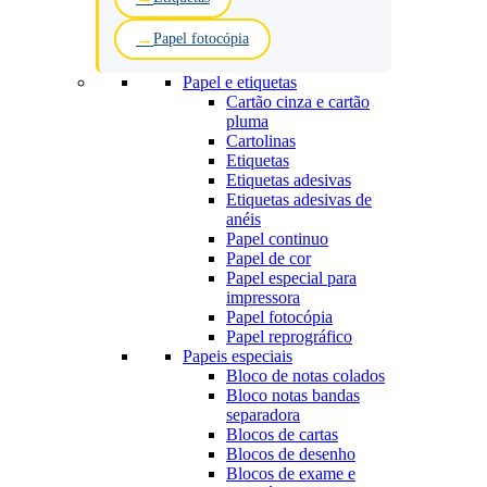
Papel fotocópia
Papel e etiquetas
Cartão cinza e cartão
pluma
Cartolinas
Etiquetas
Etiquetas adesivas
Etiquetas adesivas de
anéis
Papel continuo
Papel de cor
Papel especial para
impressora
Papel fotocópia
Papel reprográfico
Papeis especiais
Bloco de notas colados
Bloco notas bandas
separadora
Blocos de cartas
Blocos de desenho
Blocos de exame e