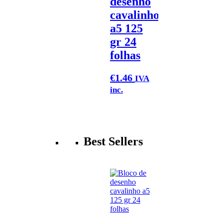
desenho
cavalinho
a5 125
gr 24
folhas
€
1.46
IVA
inc.
Best Sellers