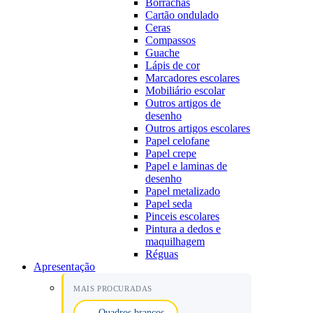
Borrachas
Cartão ondulado
Ceras
Compassos
Guache
Lápis de cor
Marcadores escolares
Mobiliário escolar
Outros artigos de
desenho
Outros artigos escolares
Papel celofane
Papel crepe
Papel e laminas de
desenho
Papel metalizado
Papel seda
Pinceis escolares
Pintura a dedos e
maquilhagem
Réguas
Apresentação
MAIS PROCURADAS
Quadros brancos