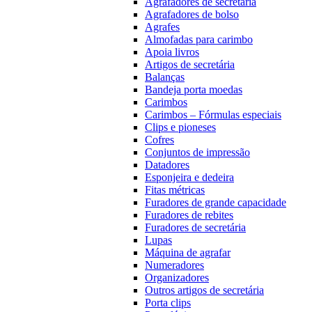
Agrafadores de secretária
Agrafadores de bolso
Agrafes
Almofadas para carimbo
Apoia livros
Artigos de secretária
Balanças
Bandeja porta moedas
Carimbos
Carimbos – Fórmulas especiais
Clips e pioneses
Cofres
Conjuntos de impressão
Datadores
Esponjeira e dedeira
Fitas métricas
Furadores de grande capacidade
Furadores de rebites
Furadores de secretária
Lupas
Máquina de agrafar
Numeradores
Organizadores
Outros artigos de secretária
Porta clips