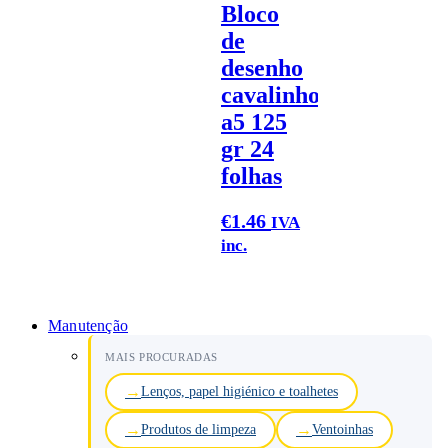
Bloco
de
desenho
cavalinho
a5 125
gr 24
folhas
€
1.46
IVA
inc.
Manutenção
MAIS PROCURADAS
Lenços, papel higiénico e toalhetes
Produtos de limpeza
Ventoinhas