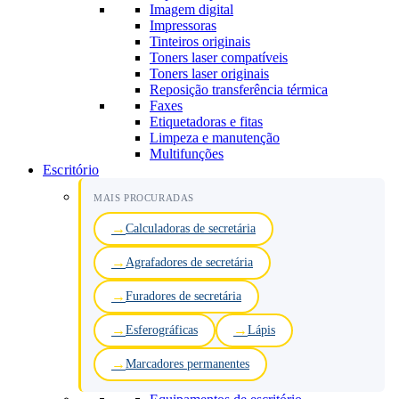
Imagem digital
Impressoras
Tinteiros originais
Toners laser compatíveis
Toners laser originais
Reposição transferência térmica
Faxes
Etiquetadoras e fitas
Limpeza e manutenção
Multifunções
Escritório
MAIS PROCURADAS
Calculadoras de secretária
Agrafadores de secretária
Furadores de secretária
Esferográficas
Lápis
Marcadores permanentes