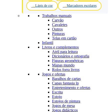
Lápis de cor
Marcadores escolares
Trabalhos manuais
Carvão
Cavaletes
Outros
Pinturas
Telas em cartão
Infantil
Livros e complementos
Atril para leitura
Dicionários e ortografia
Figuras geométricas
Mapas mundo
Rolos forra livros
Jogos e ofertas
Baralhos de cartas
Capas fantasia lp
Entretenimento e ofertas
Escrita
Estojo
Estojos de pintura
Jogos de mesa
Jogos didácticos