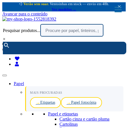
💨
Verão sem suar.
Ventoinhas em stock — envio em 48h.
×
Ver modelos →
Avançar para o conteúdo
Pesquisar produtos...
×
encomendar por telefone :
216 003 523
(chamada rede fixa nacional)
Papel
MAIS PROCURADAS
Etiquetas
Papel fotocópia
Papel e etiquetas
Cartão cinza e cartão pluma
Cartolinas