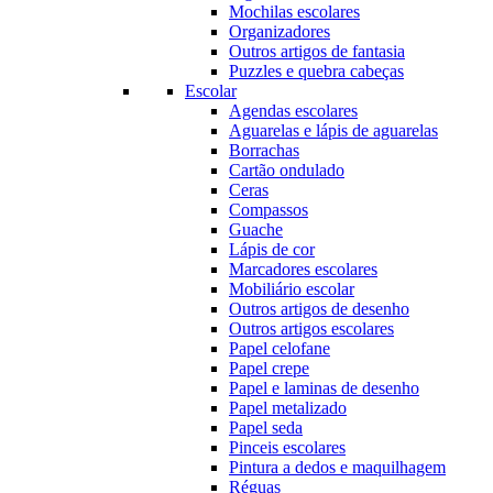
Mochilas escolares
Organizadores
Outros artigos de fantasia
Puzzles e quebra cabeças
Escolar
Agendas escolares
Aguarelas e lápis de aguarelas
Borrachas
Cartão ondulado
Ceras
Compassos
Guache
Lápis de cor
Marcadores escolares
Mobiliário escolar
Outros artigos de desenho
Outros artigos escolares
Papel celofane
Papel crepe
Papel e laminas de desenho
Papel metalizado
Papel seda
Pinceis escolares
Pintura a dedos e maquilhagem
Réguas