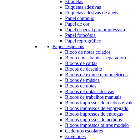
Etiquetas
Etiquetas adesivas
Etiquetas adesivas de anéis
Papel continuo
Papel de cor
Papel especial para impressora
Papel fotocópia
Papel reprográfico
Papeis especiais
Bloco de notas colados
Bloco notas bandas separadora
Blocos de cartas
Blocos de desenho
Blocos de exame e milimétricos
Blocos de música
Blocos de notas
Blocos de notas adesivas
Blocos de trabalhos manuais
Blocos impressos de recibos e vales
Blocos impressos de empregado
Blocos impressos de entregas
Blocos impressos de pedidos
Blocos impressos outros modelo
Cadernos escolares
Envelopes