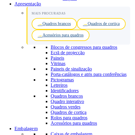
Apresentação
MAIS PROCURADAS
Quadros brancos
Quadros de cortiça
Acessórios para quadros
Blocos de congressos para quadros
Ecrã de projecção
Paineis
Vitrinas
Paineis de sinalização
Porta-catálogos e atris para conferências
Pictogramas
Letreiros
Identificadores
Quadros brancos
Quadro interativo
Quadros verdes
Quadros de cortiça
Rolos para quadros
Acessórios para quadros
Embalagem
Caixas de embalagem