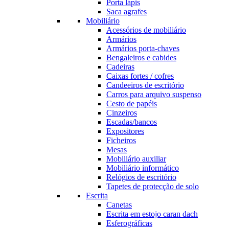
Porta lápis
Saca agrafes
Mobiliário
Acessórios de mobiliário
Armários
Armários porta-chaves
Bengaleiros e cabides
Cadeiras
Caixas fortes / cofres
Candeeiros de escritório
Carros para arquivo suspenso
Cesto de papéis
Cinzeiros
Escadas/bancos
Expositores
Ficheiros
Mesas
Mobiliário auxiliar
Mobiliário informático
Relógios de escritório
Tapetes de protecção de solo
Escrita
Canetas
Escrita em estojo caran dach
Esferográficas