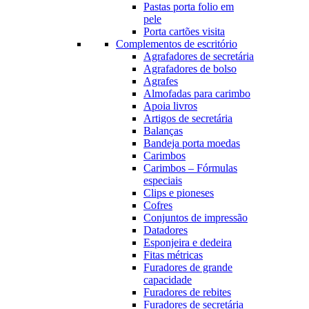
Pastas porta folio em
pele
Porta cartões visita
Complementos de escritório
Agrafadores de secretária
Agrafadores de bolso
Agrafes
Almofadas para carimbo
Apoia livros
Artigos de secretária
Balanças
Bandeja porta moedas
Carimbos
Carimbos – Fórmulas
especiais
Clips e pioneses
Cofres
Conjuntos de impressão
Datadores
Esponjeira e dedeira
Fitas métricas
Furadores de grande
capacidade
Furadores de rebites
Furadores de secretária