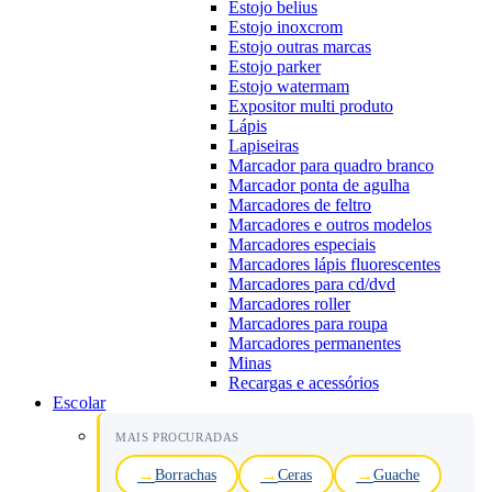
Estojo belius
Estojo inoxcrom
Estojo outras marcas
Estojo parker
Estojo watermam
Expositor multi produto
Lápis
Lapiseiras
Marcador para quadro branco
Marcador ponta de agulha
Marcadores de feltro
Marcadores e outros modelos
Marcadores especiais
Marcadores lápis fluorescentes
Marcadores para cd/dvd
Marcadores roller
Marcadores para roupa
Marcadores permanentes
Minas
Recargas e acessórios
Escolar
MAIS PROCURADAS
Borrachas
Ceras
Guache