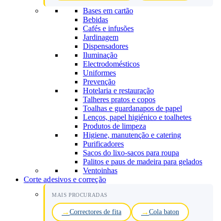
Bases em cartão
Bebidas
Cafés e infusões
Jardinagem
Dispensadores
Iluminação
Electrodomésticos
Uniformes
Prevenção
Hotelaria e restauração
Talheres pratos e copos
Toalhas e guardanapos de papel
Lenços, papel higiénico e toalhetes
Produtos de limpeza
Higiene, manutenção e catering
Purificadores
Sacos do lixo-sacos para roupa
Palitos e paus de madeira para gelados
Ventoinhas
Corte adesivos e correção
MAIS PROCURADAS
Correctores de fita
Cola baton