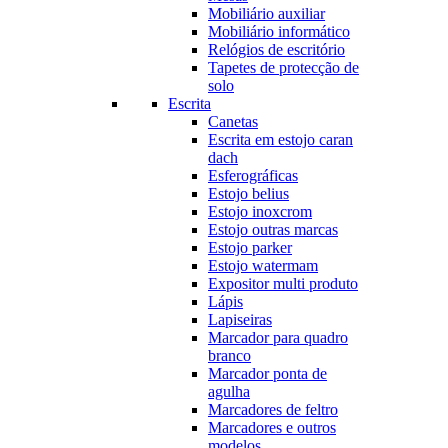
Mobiliário auxiliar
Mobiliário informático
Relógios de escritório
Tapetes de protecção de
solo
Escrita
Canetas
Escrita em estojo caran
dach
Esferográficas
Estojo belius
Estojo inoxcrom
Estojo outras marcas
Estojo parker
Estojo watermam
Expositor multi produto
Lápis
Lapiseiras
Marcador para quadro
branco
Marcador ponta de
agulha
Marcadores de feltro
Marcadores e outros
modelos