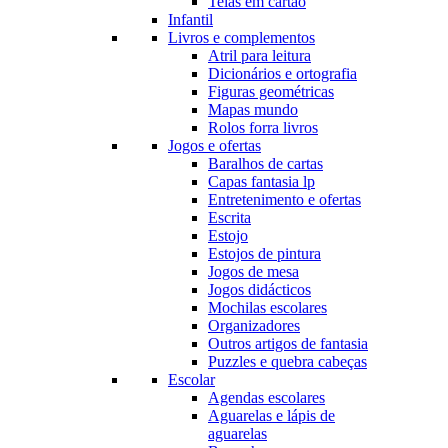
Telas em cartão
Infantil
Livros e complementos
Atril para leitura
Dicionários e ortografia
Figuras geométricas
Mapas mundo
Rolos forra livros
Jogos e ofertas
Baralhos de cartas
Capas fantasia lp
Entretenimento e ofertas
Escrita
Estojo
Estojos de pintura
Jogos de mesa
Jogos didácticos
Mochilas escolares
Organizadores
Outros artigos de fantasia
Puzzles e quebra cabeças
Escolar
Agendas escolares
Aguarelas e lápis de
aguarelas