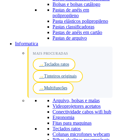
Bolsas e bolsas catálogo
Pastas de anéis em
polipropileno
Pasta elásticos polipropileno
Pastas classificadoras
Pastas de anéis em cartão
Pastas de arquivo
Informatica
MAIS PROCURADAS
Teclados ratos
Tinteiros originais
Multifunções
Arquivo, bolsas e malas
Videoprojetores acetatos
Conectividade cabos wifi hub
Ergonomia
Fitas para maquinas
Teclados ratos
Colunas microfones webcam
Pilhas alcalinas recarregáveis