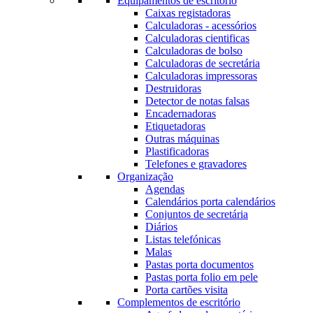
Equipamentos de escritório
Caixas registadoras
Calculadoras - acessórios
Calculadoras cientificas
Calculadoras de bolso
Calculadoras de secretária
Calculadoras impressoras
Destruidoras
Detector de notas falsas
Encadernadoras
Etiquetadoras
Outras máquinas
Plastificadoras
Telefones e gravadores
Organização
Agendas
Calendários porta calendários
Conjuntos de secretária
Diários
Listas telefónicas
Malas
Pastas porta documentos
Pastas porta folio em pele
Porta cartões visita
Complementos de escritório