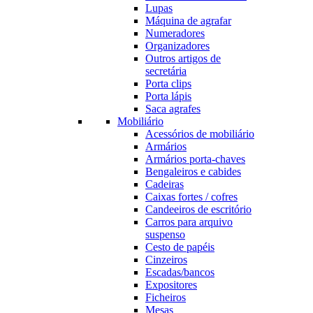
Lupas
Máquina de agrafar
Numeradores
Organizadores
Outros artigos de
secretária
Porta clips
Porta lápis
Saca agrafes
Mobiliário
Acessórios de mobiliário
Armários
Armários porta-chaves
Bengaleiros e cabides
Cadeiras
Caixas fortes / cofres
Candeeiros de escritório
Carros para arquivo
suspenso
Cesto de papéis
Cinzeiros
Escadas/bancos
Expositores
Ficheiros
Mesas