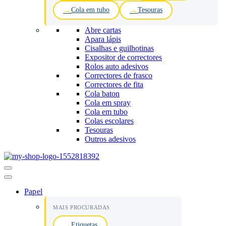
Cola em tubo
Tesouras
Abre cartas
Apara lápis
Cisalhas e guilhotinas
Expositor de correctores
Rolos auto adesivos
Correctores de frasco
Correctores de fita
Cola baton
Cola em spray
Cola em tubo
Colas escolares
Tesouras
Outros adesivos
Menu
de
navegação
Papel
MAIS PROCURADAS
Etiquetas