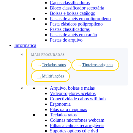
Capas classificadoras
Bloco classificador secretária
Bolsas e bolsas catálogo
Pastas de anéis em polipropileno
Pasta elásticos polipropileno
Pastas classificadoras
Pastas de anéis em cartão
Pastas de arquivo
Informatica
MAIS PROCURADAS
Teclados ratos
Tinteiros originais
Multifunções
Arquivo, bolsas e malas
Videoprojetores acetatos
Conectividade cabos wifi hub
Ergonomia
Fitas para maquinas
Teclados ratos
Colunas microfones webcam
Pilhas alcalinas recarregáveis
Suportes opticos cd e dvd