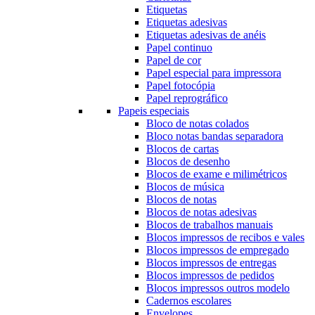
Etiquetas
Etiquetas adesivas
Etiquetas adesivas de anéis
Papel continuo
Papel de cor
Papel especial para impressora
Papel fotocópia
Papel reprográfico
Papeis especiais
Bloco de notas colados
Bloco notas bandas separadora
Blocos de cartas
Blocos de desenho
Blocos de exame e milimétricos
Blocos de música
Blocos de notas
Blocos de notas adesivas
Blocos de trabalhos manuais
Blocos impressos de recibos e vales
Blocos impressos de empregado
Blocos impressos de entregas
Blocos impressos de pedidos
Blocos impressos outros modelo
Cadernos escolares
Envelopes