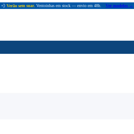
💨
Verão sem suar.
Ventoinhas em stock — envio em 48h.
Ver modelos →