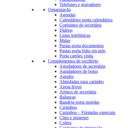
Telefones e gravadores
Organização
Agendas
Calendários porta calendários
Conjuntos de secretária
Diários
Listas telefónicas
Malas
Pastas porta documentos
Pastas porta folio em pele
Porta cartões visita
Complementos de escritório
Agrafadores de secretária
Agrafadores de bolso
Agrafes
Almofadas para carimbo
Apoia livros
Artigos de secretária
Balanças
Bandeja porta moedas
Carimbos
Carimbos – Fórmulas especiais
Clips e pioneses
Cofres
Conjuntos de impressão