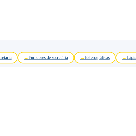
retária
Furadores de secretária
Esferográficas
Lápis