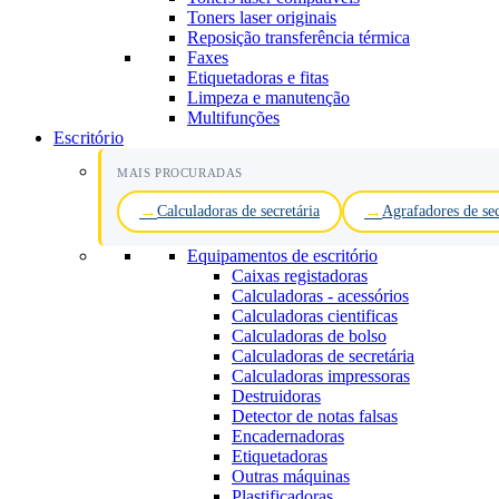
Toners laser originais
Reposição transferência térmica
Faxes
Etiquetadoras e fitas
Limpeza e manutenção
Multifunções
Escritório
MAIS PROCURADAS
Calculadoras de secretária
Agrafadores de sec
Equipamentos de escritório
Caixas registadoras
Calculadoras - acessórios
Calculadoras cientificas
Calculadoras de bolso
Calculadoras de secretária
Calculadoras impressoras
Destruidoras
Detector de notas falsas
Encadernadoras
Etiquetadoras
Outras máquinas
Plastificadoras