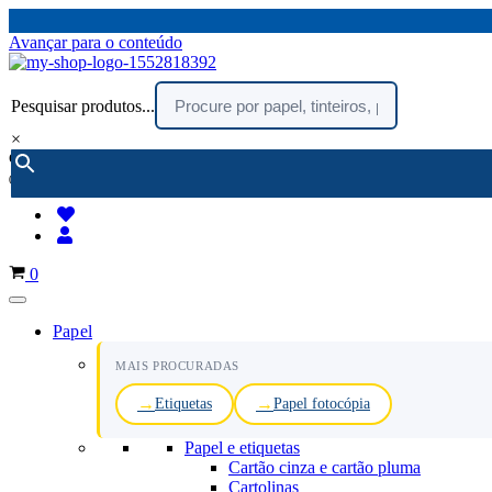
Avançar para o conteúdo
Pesquisar produtos...
×
encomendar por telefone :
216 003 523
(chamada rede fixa nacional)
Carrinho
0
Papel
MAIS PROCURADAS
Etiquetas
Papel fotocópia
Papel e etiquetas
Cartão cinza e cartão pluma
Cartolinas