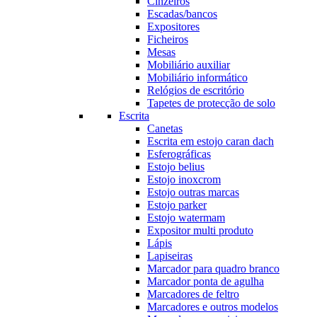
Cinzeiros
Escadas/bancos
Expositores
Ficheiros
Mesas
Mobiliário auxiliar
Mobiliário informático
Relógios de escritório
Tapetes de protecção de solo
Escrita
Canetas
Escrita em estojo caran dach
Esferográficas
Estojo belius
Estojo inoxcrom
Estojo outras marcas
Estojo parker
Estojo watermam
Expositor multi produto
Lápis
Lapiseiras
Marcador para quadro branco
Marcador ponta de agulha
Marcadores de feltro
Marcadores e outros modelos