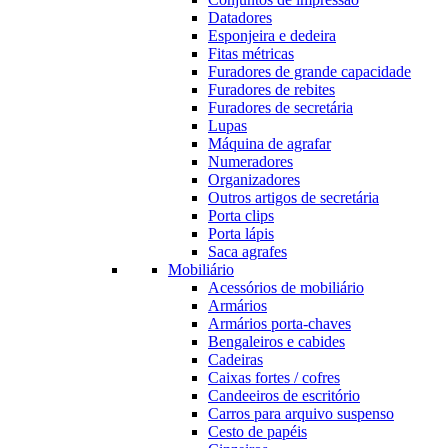
Datadores
Esponjeira e dedeira
Fitas métricas
Furadores de grande capacidade
Furadores de rebites
Furadores de secretária
Lupas
Máquina de agrafar
Numeradores
Organizadores
Outros artigos de secretária
Porta clips
Porta lápis
Saca agrafes
Mobiliário
Acessórios de mobiliário
Armários
Armários porta-chaves
Bengaleiros e cabides
Cadeiras
Caixas fortes / cofres
Candeeiros de escritório
Carros para arquivo suspenso
Cesto de papéis