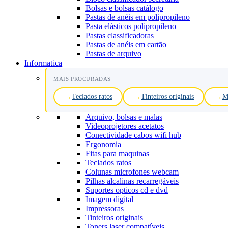
Bolsas e bolsas catálogo
Pastas de anéis em polipropileno
Pasta elásticos polipropileno
Pastas classificadoras
Pastas de anéis em cartão
Pastas de arquivo
Informatica
MAIS PROCURADAS
Teclados ratos
Tinteiros originais
M
Arquivo, bolsas e malas
Videoprojetores acetatos
Conectividade cabos wifi hub
Ergonomia
Fitas para maquinas
Teclados ratos
Colunas microfones webcam
Pilhas alcalinas recarregáveis
Suportes opticos cd e dvd
Imagem digital
Impressoras
Tinteiros originais
Toners laser compatíveis