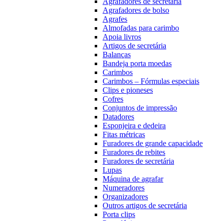
Agrafadores de secretária
Agrafadores de bolso
Agrafes
Almofadas para carimbo
Apoia livros
Artigos de secretária
Balanças
Bandeja porta moedas
Carimbos
Carimbos – Fórmulas especiais
Clips e pioneses
Cofres
Conjuntos de impressão
Datadores
Esponjeira e dedeira
Fitas métricas
Furadores de grande capacidade
Furadores de rebites
Furadores de secretária
Lupas
Máquina de agrafar
Numeradores
Organizadores
Outros artigos de secretária
Porta clips