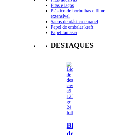
Fitas e laços
Plástico de borbulhas e filme
extensível
Sacos de plástico e papel
Papel de embalar kraft
Papel fantasia
DESTAQUES
Bloco
de