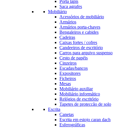
Porta lápis
Saca agrafes
Mobiliário
Acessórios de mobiliário
Armários
Armários porta-chaves
Bengaleiros e cabides
Cadeiras
Caixas fortes / cofres
Candeeiros de escritório
Carros para arquivo suspenso
Cesto de papéis
Cinzeiros
Escadas/bancos
Expositores
Ficheiros
Mesas
Mobiliário auxiliar
Mobiliário informático
Relógios de escritório
Tapetes de protecção de solo
Escrita
Canetas
Escrita em estojo caran dach
Esferográficas