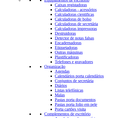
Equipamentos de escritório
Caixas registadoras
Calculadoras - acessórios
Calculadoras cientificas
Calculadoras de bolso
Calculadoras de secretária
Calculadoras impressoras
Destruidoras
Detector de notas falsas
Encadernadoras
Etiquetadoras
Outras máquinas
Plastificadoras
Telefones e gravadores
Organização
Agendas
Calendários porta calendários
Conjuntos de secretária
Diários
Listas telefónicas
Malas
Pastas porta documentos
Pastas porta folio em pele
Porta cartões visita
Complementos de escritório