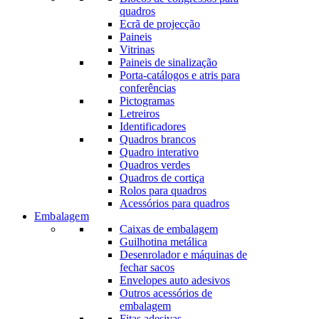
quadros
Ecrã de projecção
Paineis
Vitrinas
Paineis de sinalização
Porta-catálogos e atris para
conferências
Pictogramas
Letreiros
Identificadores
Quadros brancos
Quadro interativo
Quadros verdes
Quadros de cortiça
Rolos para quadros
Acessórios para quadros
Embalagem
Caixas de embalagem
Guilhotina metálica
Desenrolador e máquinas de
fechar sacos
Envelopes auto adesivos
Outros acessórios de
embalagem
Fitas adesivas