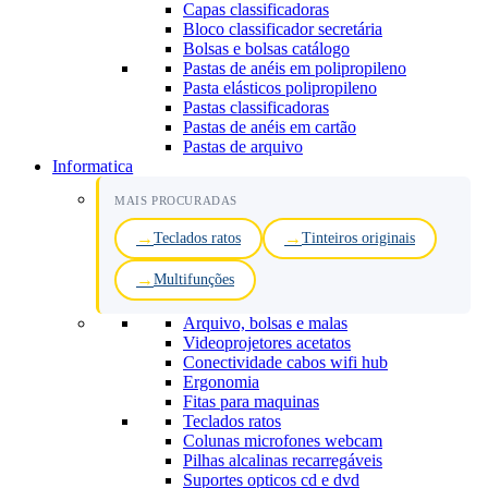
Capas classificadoras
Bloco classificador secretária
Bolsas e bolsas catálogo
Pastas de anéis em polipropileno
Pasta elásticos polipropileno
Pastas classificadoras
Pastas de anéis em cartão
Pastas de arquivo
Informatica
MAIS PROCURADAS
Teclados ratos
Tinteiros originais
Multifunções
Arquivo, bolsas e malas
Videoprojetores acetatos
Conectividade cabos wifi hub
Ergonomia
Fitas para maquinas
Teclados ratos
Colunas microfones webcam
Pilhas alcalinas recarregáveis
Suportes opticos cd e dvd