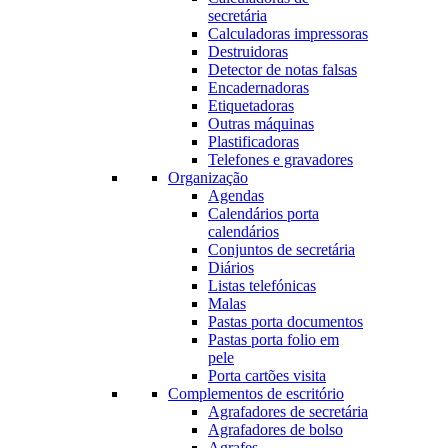
secretária
Calculadoras impressoras
Destruidoras
Detector de notas falsas
Encadernadoras
Etiquetadoras
Outras máquinas
Plastificadoras
Telefones e gravadores
Organização
Agendas
Calendários porta
calendários
Conjuntos de secretária
Diários
Listas telefónicas
Malas
Pastas porta documentos
Pastas porta folio em
pele
Porta cartões visita
Complementos de escritório
Agrafadores de secretária
Agrafadores de bolso
Agrafes