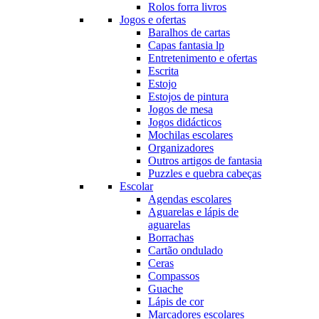
Rolos forra livros
Jogos e ofertas
Baralhos de cartas
Capas fantasia lp
Entretenimento e ofertas
Escrita
Estojo
Estojos de pintura
Jogos de mesa
Jogos didácticos
Mochilas escolares
Organizadores
Outros artigos de fantasia
Puzzles e quebra cabeças
Escolar
Agendas escolares
Aguarelas e lápis de
aguarelas
Borrachas
Cartão ondulado
Ceras
Compassos
Guache
Lápis de cor
Marcadores escolares