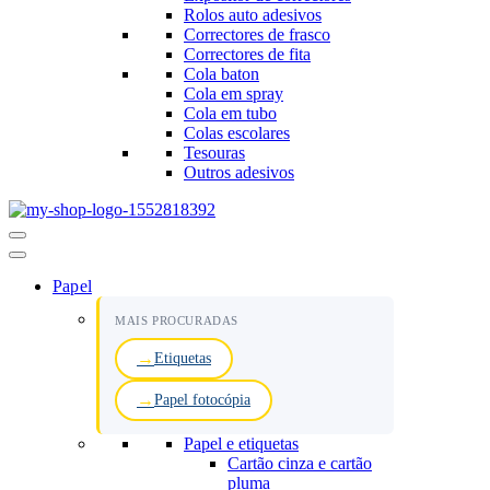
Rolos auto adesivos
Correctores de frasco
Correctores de fita
Cola baton
Cola em spray
Cola em tubo
Colas escolares
Tesouras
Outros adesivos
Menu
de
navegação
Papel
MAIS PROCURADAS
Etiquetas
Papel fotocópia
Papel e etiquetas
Cartão cinza e cartão
pluma