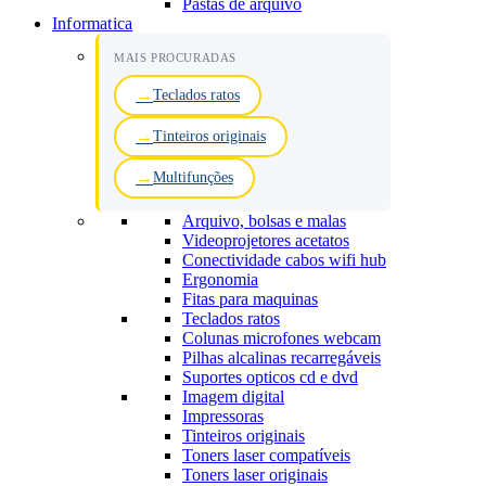
Pastas de arquivo
Informatica
MAIS PROCURADAS
Teclados ratos
Tinteiros originais
Multifunções
Arquivo, bolsas e malas
Videoprojetores acetatos
Conectividade cabos wifi hub
Ergonomia
Fitas para maquinas
Teclados ratos
Colunas microfones webcam
Pilhas alcalinas recarregáveis
Suportes opticos cd e dvd
Imagem digital
Impressoras
Tinteiros originais
Toners laser compatíveis
Toners laser originais