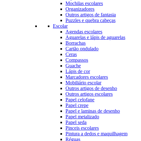
Mochilas escolares
Organizadores
Outros artigos de fantasia
Puzzles e quebra cabeças
Escolar
Agendas escolares
Aguarelas e lápis de aguarelas
Borrachas
Cartão ondulado
Ceras
Compassos
Guache
Lápis de cor
Marcadores escolares
Mobiliário escolar
Outros artigos de desenho
Outros artigos escolares
Papel celofane
Papel crepe
Papel e laminas de desenho
Papel metalizado
Papel seda
Pinceis escolares
Pintura a dedos e maquilhagem
Réguas