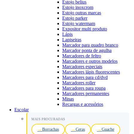
Estojo belius
Estojo inoxcrom
Estojo outras marcas
Estojo parker
Estojo watermam
Expositor multi produto
Lápis
Lapiseiras
Marcador para quadro branco
Marcador ponta de agulha
Marcadores de feltro
Marcadores e outros modelos
Marcadores especiais
Marcadores lápis fluorescentes
Marcadores para cd/dvd
Marcadores roller
Marcadores para roupa
Marcadores permanentes
Minas
Recargas e acessórios
Escolar
MAIS PROCURADAS
Borrachas
Ceras
Guache