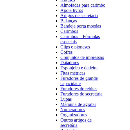
Almofadas para carimbo
Apoia livros
Artigos de secretária
Balanças
Bandeja porta moedas
Carimbos
Carimbos – Fórmulas
especiais
Clips e pioneses
Cofres
Conjuntos de impressão
Datadores
Esponjeira e dedeira
Fitas métricas
Furadores de grande
capacidade
Furadores de rebites
Furadores de secretária
Lupas
Máquina de agrafar
Numeradores
Organizadores
Outros artigos de
secretária