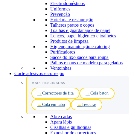
Electrodomésticos
Uniformes
Prevenção
Hotelaria e restauração
Talheres pratos e copos
Toalhas e guardanapos de papel
Lenços, papel higiénico e toalhetes
Produtos de limpeza
Higiene, manutenção e catering
Purificadores
Sacos do lixo-sacos para roupa
Palitos e paus de madeira para gelados
Ventoinhas
Corte adesivos e correção
MAIS PROCURADAS
Correctores de fita
Cola baton
Cola em tubo
Tesouras
Abre cartas
Apara lápis
Cisalhas e guilhotinas
Expositor de correctores