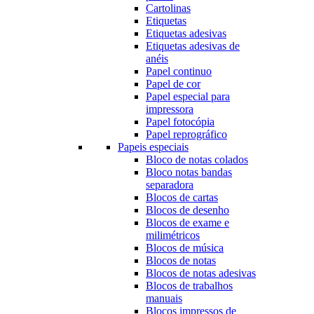
Cartolinas
Etiquetas
Etiquetas adesivas
Etiquetas adesivas de
anéis
Papel continuo
Papel de cor
Papel especial para
impressora
Papel fotocópia
Papel reprográfico
Papeis especiais
Bloco de notas colados
Bloco notas bandas
separadora
Blocos de cartas
Blocos de desenho
Blocos de exame e
milimétricos
Blocos de música
Blocos de notas
Blocos de notas adesivas
Blocos de trabalhos
manuais
Blocos impressos de