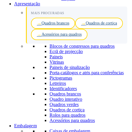
Apresentação
MAIS PROCURADAS
Quadros brancos
Quadros de cortiça
Acessórios para quadros
Blocos de congressos para quadros
Ecrã de projecção
Paineis
Vitrinas
Paineis de sinalização
Porta-catálogos e atris para conferências
Pictogramas
Letreiros
Identificadores
Quadros brancos
Quadro interativo
Quadros verdes
Quadros de cortiça
Rolos para quadros
Acessórios para quadros
Embalagem
Caixas de embalagem