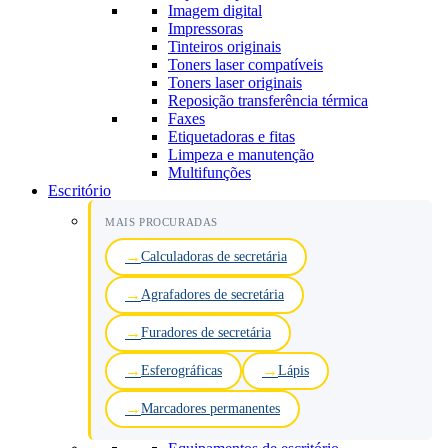
Imagem digital
Impressoras
Tinteiros originais
Toners laser compatíveis
Toners laser originais
Reposição transferência térmica
Faxes
Etiquetadoras e fitas
Limpeza e manutenção
Multifunções
Escritório
MAIS PROCURADAS
Calculadoras de secretária
Agrafadores de secretária
Furadores de secretária
Esferográficas
Lápis
Marcadores permanentes