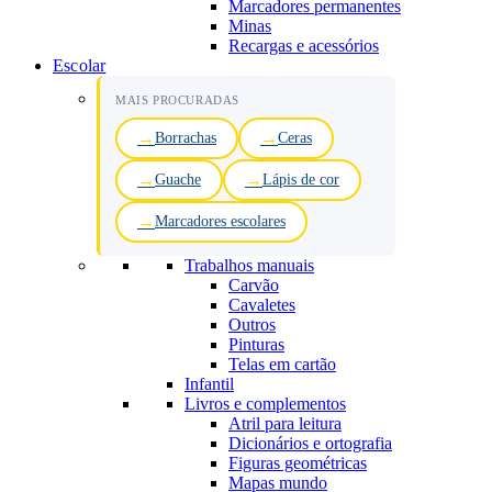
Marcadores permanentes
Minas
Recargas e acessórios
Escolar
MAIS PROCURADAS
Borrachas
Ceras
Guache
Lápis de cor
Marcadores escolares
Trabalhos manuais
Carvão
Cavaletes
Outros
Pinturas
Telas em cartão
Infantil
Livros e complementos
Atril para leitura
Dicionários e ortografia
Figuras geométricas
Mapas mundo