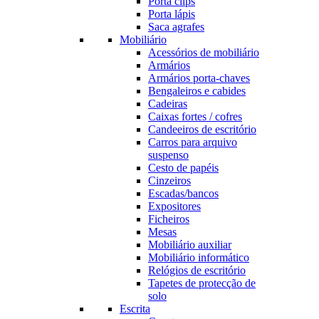
Porta clips
Porta lápis
Saca agrafes
Mobiliário
Acessórios de mobiliário
Armários
Armários porta-chaves
Bengaleiros e cabides
Cadeiras
Caixas fortes / cofres
Candeeiros de escritório
Carros para arquivo
suspenso
Cesto de papéis
Cinzeiros
Escadas/bancos
Expositores
Ficheiros
Mesas
Mobiliário auxiliar
Mobiliário informático
Relógios de escritório
Tapetes de protecção de
solo
Escrita