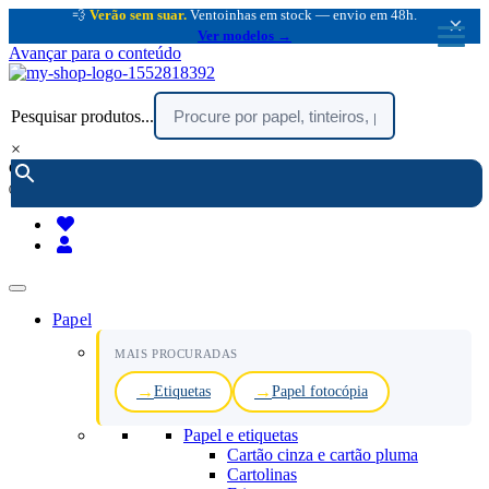
💨
Verão sem suar.
Ventoinhas em stock — envio em 48h.
×
Ver modelos →
Avançar para o conteúdo
Pesquisar produtos...
×
encomendar por telefone :
216 003 523
(chamada rede fixa nacional)
Papel
MAIS PROCURADAS
Etiquetas
Papel fotocópia
Papel e etiquetas
Cartão cinza e cartão pluma
Cartolinas