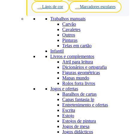
Lápis de cor
Marcadores escolares
Trabalhos manuais
Carvão
Cavaletes
Outros
Pinturas
Telas em cartão
Infantil
Livros e complementos
Atril para leitura
Dicionários e ortografia
Figuras geométricas
Mapas mundo
Rolos forra livros
Jogos e ofertas
Baralhos de cartas
Capas fantasia lp
Entretenimento e ofertas
Escrita
Estojo
Estojos de pintura
Jogos de mesa
Jogos didácticos