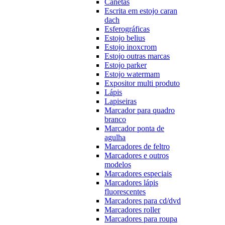
Canetas
Escrita em estojo caran
dach
Esferográficas
Estojo belius
Estojo inoxcrom
Estojo outras marcas
Estojo parker
Estojo watermam
Expositor multi produto
Lápis
Lapiseiras
Marcador para quadro
branco
Marcador ponta de
agulha
Marcadores de feltro
Marcadores e outros
modelos
Marcadores especiais
Marcadores lápis
fluorescentes
Marcadores para cd/dvd
Marcadores roller
Marcadores para roupa