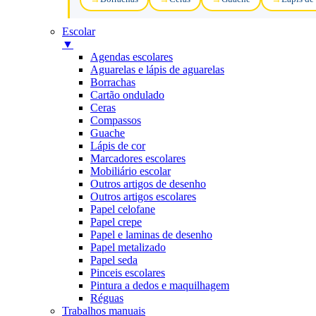
Escolar
▼
Agendas escolares
Aguarelas e lápis de aguarelas
Borrachas
Cartão ondulado
Ceras
Compassos
Guache
Lápis de cor
Marcadores escolares
Mobiliário escolar
Outros artigos de desenho
Outros artigos escolares
Papel celofane
Papel crepe
Papel e laminas de desenho
Papel metalizado
Papel seda
Pinceis escolares
Pintura a dedos e maquilhagem
Réguas
Trabalhos manuais