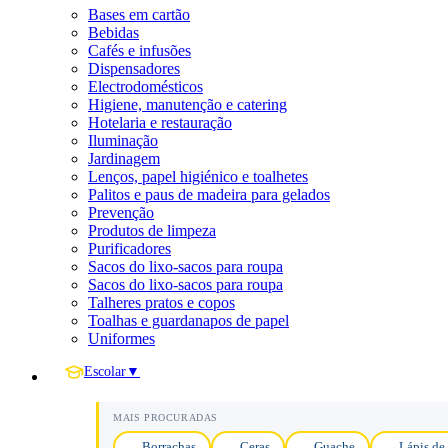
Bases em cartão
Bebidas
Cafés e infusões
Dispensadores
Electrodomésticos
Higiene, manutenção e catering
Hotelaria e restauração
Iluminação
Jardinagem
Lenços, papel higiénico e toalhetes
Palitos e paus de madeira para gelados
Prevenção
Produtos de limpeza
Purificadores
Sacos do lixo-sacos para roupa
Sacos do lixo-sacos para roupa
Talheres pratos e copos
Toalhas e guardanapos de papel
Uniformes
Escolar
▼
MAIS PROCURADAS
Borrachas
Ceras
Guache
Lápis de