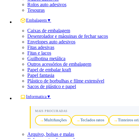
Rolos auto adesivos
Tesouras
Embalagem
▼
Caixas de embalagem
Desenrolador e máquinas de fechar sacos
Envelopes auto adesivos
Fitas adesivas
Fitas e laços
Guilhotina metálica
Outros acessórios de embalagem
Papel de embalar kraft
Papel fantasia
Plástico de borbulhas e filme extensível
Sacos de plástico e papel
Informatica
▼
MAIS PROCURADAS
Multifunções
Teclados ratos
Tinteiros or
Arquivo, bolsas e malas