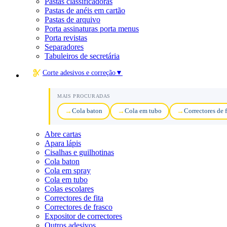
Pastas classificadoras
Pastas de anéis em cartão
Pastas de arquivo
Porta assinaturas porta menus
Porta revistas
Separadores
Tabuleiros de secretária
Corte adesivos e correção
▼
MAIS PROCURADAS
Cola baton
Cola em tubo
Correctores de f
Abre cartas
Apara lápis
Cisalhas e guilhotinas
Cola baton
Cola em spray
Cola em tubo
Colas escolares
Correctores de fita
Correctores de frasco
Expositor de correctores
Outros adesivos