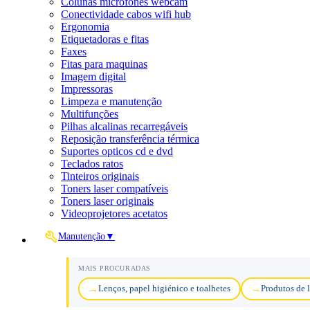
Colunas microfones webcam
Conectividade cabos wifi hub
Ergonomia
Etiquetadoras e fitas
Faxes
Fitas para maquinas
Imagem digital
Impressoras
Limpeza e manutenção
Multifunções
Pilhas alcalinas recarregáveis
Reposição transferência térmica
Suportes opticos cd e dvd
Teclados ratos
Tinteiros originais
Toners laser compatíveis
Toners laser originais
Videoprojetores acetatos
Manutenção
▼
MAIS PROCURADAS
Lenços, papel higiénico e toalhetes
Produtos de 