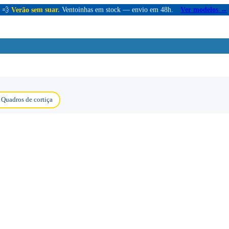
💨
Verão sem suar.
Ventoinhas em stock — envio em 48h.
Ver modelos →
Quadros de cortiça