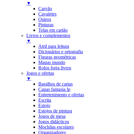
▼
Carvão
Cavaletes
Outros
Pinturas
Telas em cartão
Livros e complementos
▼
Atril para leitura
Dicionários e ortografia
Figuras geométricas
Mapas mundo
Rolos forra livros
Jogos e ofertas
▼
Baralhos de cartas
Capas fantasia lp
Entretenimento e ofertas
Escrita
Estojo
Estojos de pintura
Jogos de mesa
Jogos didácticos
Mochilas escolares
Organizadores