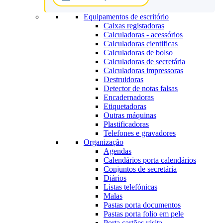
Equipamentos de escritório
Caixas registadoras
Calculadoras - acessórios
Calculadoras cientificas
Calculadoras de bolso
Calculadoras de secretária
Calculadoras impressoras
Destruidoras
Detector de notas falsas
Encadernadoras
Etiquetadoras
Outras máquinas
Plastificadoras
Telefones e gravadores
Organização
Agendas
Calendários porta calendários
Conjuntos de secretária
Diários
Listas telefónicas
Malas
Pastas porta documentos
Pastas porta folio em pele
Porta cartões visita