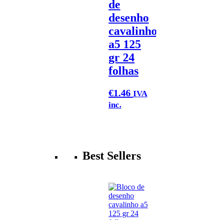
de
desenho
cavalinho
a5 125
gr 24
folhas
€
1.46
IVA
inc.
Best Sellers