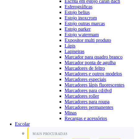
Escrita em estojo caran dach
Esferográficas
Estojo belius
Estojo inoxcrom
Estojo outras marcas
Estojo parker
Estojo watermam
Expositor multi produto
Lápis
Lapiseiras
Marcador para quadro branco
Marcador ponta de agulha
Marcadores de feltro
Marcadores e outros modelos
Marcadores especiais
Marcadores lápis fluorescentes
Marcadores para cd/dvd
Marcadores roller
Marcadores para roupa
Marcadores permanentes
Minas
Recargas e acessórios
Escolar
MAIS PROCURADAS