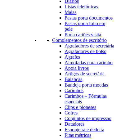
Diários
Listas telefónicas
Malas
Pastas porta documentos
Pastas porta folio em
pele
Porta cartões visita
Complementos de escritório
Agrafadores de secretária
Agrafadores de bolso
Agrafes
Almofadas para carimbo
Apoia livros
Artigos de secretária
Balanças
Bandeja porta moedas
Carimbos
Carimbos – Fórmulas
especiais
Clips e pioneses
Cofres
Conjuntos de impressão
Datadores
Esponjeira e dedeira
Fitas métricas