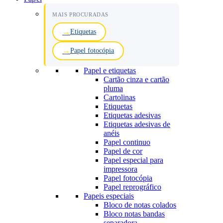
MAIS PROCURADAS
Etiquetas
Papel fotocópia
Papel e etiquetas
Cartão cinza e cartão
pluma
Cartolinas
Etiquetas
Etiquetas adesivas
Etiquetas adesivas de
anéis
Papel continuo
Papel de cor
Papel especial para
impressora
Papel fotocópia
Papel reprográfico
Papeis especiais
Bloco de notas colados
Bloco notas bandas
separadora