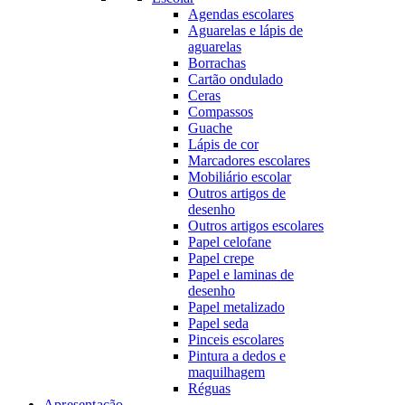
Agendas escolares
Aguarelas e lápis de
aguarelas
Borrachas
Cartão ondulado
Ceras
Compassos
Guache
Lápis de cor
Marcadores escolares
Mobiliário escolar
Outros artigos de
desenho
Outros artigos escolares
Papel celofane
Papel crepe
Papel e laminas de
desenho
Papel metalizado
Papel seda
Pinceis escolares
Pintura a dedos e
maquilhagem
Réguas
Apresentação