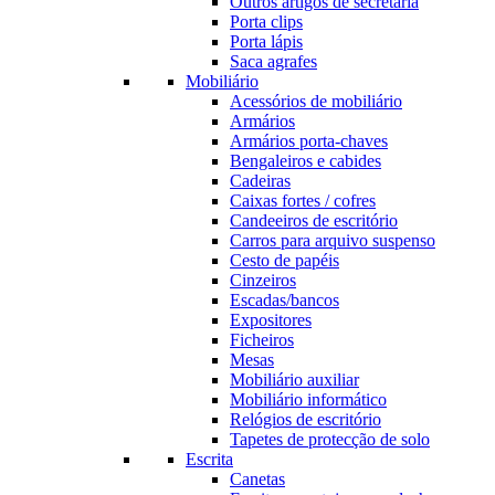
Outros artigos de secretária
Porta clips
Porta lápis
Saca agrafes
Mobiliário
Acessórios de mobiliário
Armários
Armários porta-chaves
Bengaleiros e cabides
Cadeiras
Caixas fortes / cofres
Candeeiros de escritório
Carros para arquivo suspenso
Cesto de papéis
Cinzeiros
Escadas/bancos
Expositores
Ficheiros
Mesas
Mobiliário auxiliar
Mobiliário informático
Relógios de escritório
Tapetes de protecção de solo
Escrita
Canetas