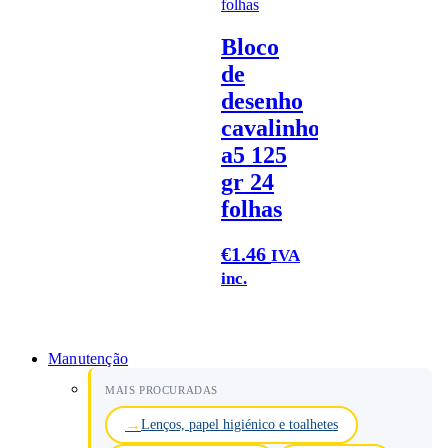
Bloco
de
desenho
cavalinho
a5 125
gr 24
folhas
€
1.46
IVA
inc.
Manutenção
MAIS PROCURADAS
Lenços, papel higiénico e toalhetes