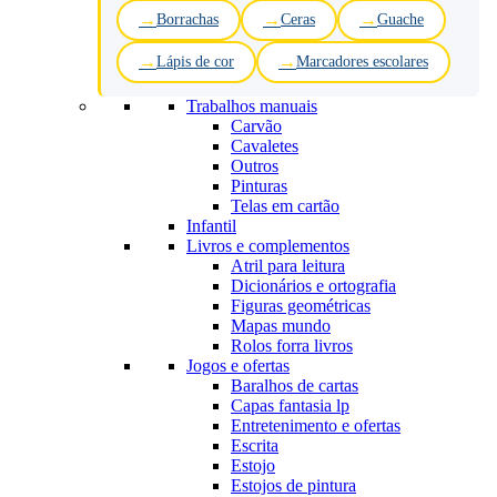
Borrachas
Ceras
Guache
Lápis de cor
Marcadores escolares
Trabalhos manuais
Carvão
Cavaletes
Outros
Pinturas
Telas em cartão
Infantil
Livros e complementos
Atril para leitura
Dicionários e ortografia
Figuras geométricas
Mapas mundo
Rolos forra livros
Jogos e ofertas
Baralhos de cartas
Capas fantasia lp
Entretenimento e ofertas
Escrita
Estojo
Estojos de pintura