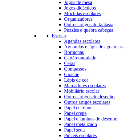
Jogos de mesa
Jogos didácticos
Mochilas escolares
Organizadores
Outros artigos de fantasia
Puzzles e quebra cabeças
Escolar
Agendas escolares
Aguarelas e lápis de aguarelas
Borrachas
Cartão ondulado
Ceras
Compassos
Guache
Lápis de cor
Marcadores escolares
Mobiliário escolar
Outros artigos de desenho
Outros artigos escolares
Papel celofane
Papel crepe
Papel e laminas de desenho
Papel metalizado
Papel seda
Pinceis escolares