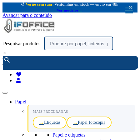
💨
Verão sem suar.
Ventoinhas em stock — envio em 48h.
×
Ver modelos →
Avançar para o conteúdo
Pesquisar produtos...
×
encomendar por telefone :
216 003 523
(chamada rede fixa nacional)
Papel
MAIS PROCURADAS
Etiquetas
Papel fotocópia
Papel e etiquetas