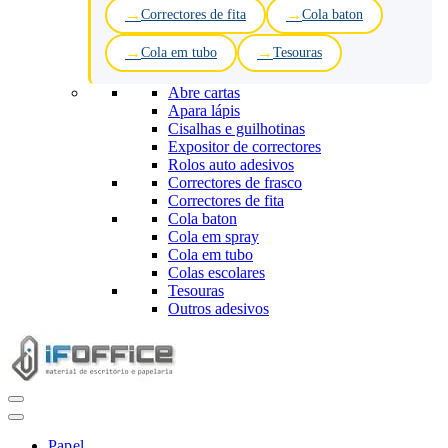
Correctores de fita
Cola baton
Cola em tubo
Tesouras
Abre cartas
Apara lápis
Cisalhas e guilhotinas
Expositor de correctores
Rolos auto adesivos
Correctores de frasco
Correctores de fita
Cola baton
Cola em spray
Cola em tubo
Colas escolares
Tesouras
Outros adesivos
Menu
de
navegação
Papel