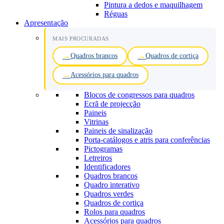
Pintura a dedos e maquilhagem
Réguas
Apresentação
MAIS PROCURADAS
Quadros brancos
Quadros de cortiça
Acessórios para quadros
Blocos de congressos para quadros
Ecrã de projecção
Paineis
Vitrinas
Paineis de sinalização
Porta-catálogos e atris para conferências
Pictogramas
Letreiros
Identificadores
Quadros brancos
Quadro interativo
Quadros verdes
Quadros de cortiça
Rolos para quadros
Acessórios para quadros