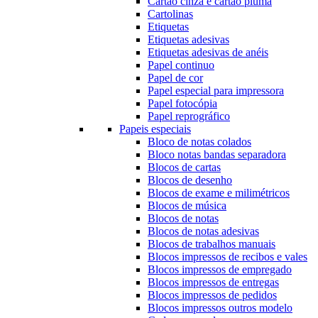
Cartão cinza e cartão pluma
Cartolinas
Etiquetas
Etiquetas adesivas
Etiquetas adesivas de anéis
Papel continuo
Papel de cor
Papel especial para impressora
Papel fotocópia
Papel reprográfico
Papeis especiais
Bloco de notas colados
Bloco notas bandas separadora
Blocos de cartas
Blocos de desenho
Blocos de exame e milimétricos
Blocos de música
Blocos de notas
Blocos de notas adesivas
Blocos de trabalhos manuais
Blocos impressos de recibos e vales
Blocos impressos de empregado
Blocos impressos de entregas
Blocos impressos de pedidos
Blocos impressos outros modelo