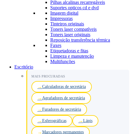
Pilhas alcalinas recarregáveis
Suportes opticos cd e dvd
Imagem digital
Impressoras
Tinteiros originais
Toners laser compatíveis
Toners laser originais
Reposição transferência térmica
Faxes
Etiquetadoras e fitas
Limpeza e manutenção
Multifunções
Escritório
MAIS PROCURADAS
Calculadoras de secretária
Agrafadores de secretária
Furadores de secretária
Esferográficas
Lápis
Marcadores permanentes