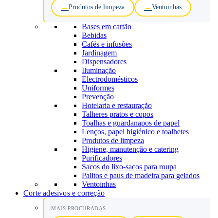
Produtos de limpeza
Ventoinhas
Bases em cartão
Bebidas
Cafés e infusões
Jardinagem
Dispensadores
Iluminação
Electrodomésticos
Uniformes
Prevenção
Hotelaria e restauração
Talheres pratos e copos
Toalhas e guardanapos de papel
Lenços, papel higiénico e toalhetes
Produtos de limpeza
Higiene, manutenção e catering
Purificadores
Sacos do lixo-sacos para roupa
Palitos e paus de madeira para gelados
Ventoinhas
Corte adesivos e correção
MAIS PROCURADAS