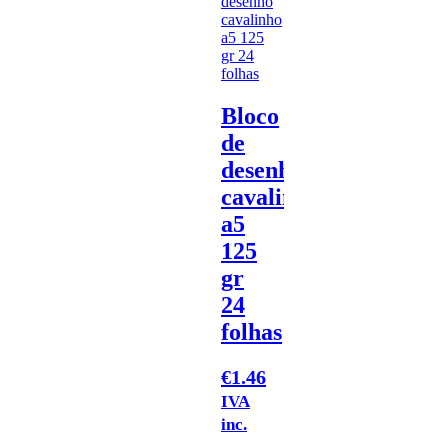
Bloco
de
desenho
cavalinho
a5
125
gr
24
folhas
€
1.46
IVA
inc.