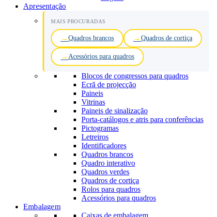
Apresentação
MAIS PROCURADAS
Quadros brancos
Quadros de cortiça
Acessórios para quadros
Blocos de congressos para quadros
Ecrã de projecção
Paineis
Vitrinas
Paineis de sinalização
Porta-catálogos e atris para conferências
Pictogramas
Letreiros
Identificadores
Quadros brancos
Quadro interativo
Quadros verdes
Quadros de cortiça
Rolos para quadros
Acessórios para quadros
Embalagem
Caixas de embalagem