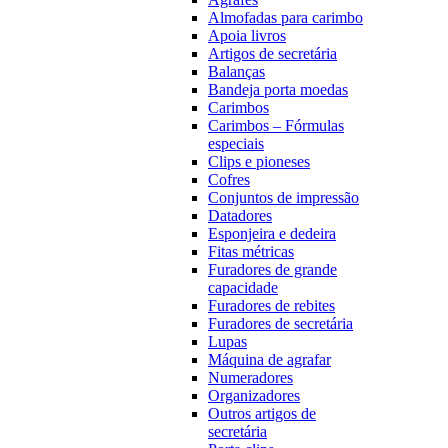
Almofadas para carimbo
Apoia livros
Artigos de secretária
Balanças
Bandeja porta moedas
Carimbos
Carimbos – Fórmulas
especiais
Clips e pioneses
Cofres
Conjuntos de impressão
Datadores
Esponjeira e dedeira
Fitas métricas
Furadores de grande
capacidade
Furadores de rebites
Furadores de secretária
Lupas
Máquina de agrafar
Numeradores
Organizadores
Outros artigos de
secretária