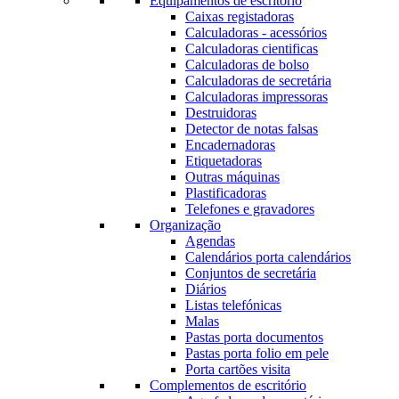
Equipamentos de escritório
Caixas registadoras
Calculadoras - acessórios
Calculadoras cientificas
Calculadoras de bolso
Calculadoras de secretária
Calculadoras impressoras
Destruidoras
Detector de notas falsas
Encadernadoras
Etiquetadoras
Outras máquinas
Plastificadoras
Telefones e gravadores
Organização
Agendas
Calendários porta calendários
Conjuntos de secretária
Diários
Listas telefónicas
Malas
Pastas porta documentos
Pastas porta folio em pele
Porta cartões visita
Complementos de escritório