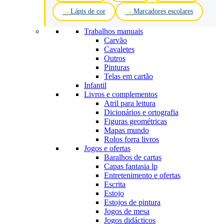
Lápis de cor
Marcadores escolares
Trabalhos manuais
Carvão
Cavaletes
Outros
Pinturas
Telas em cartão
Infantil
Livros e complementos
Atril para leitura
Dicionários e ortografia
Figuras geométricas
Mapas mundo
Rolos forra livros
Jogos e ofertas
Baralhos de cartas
Capas fantasia lp
Entretenimento e ofertas
Escrita
Estojo
Estojos de pintura
Jogos de mesa
Jogos didácticos