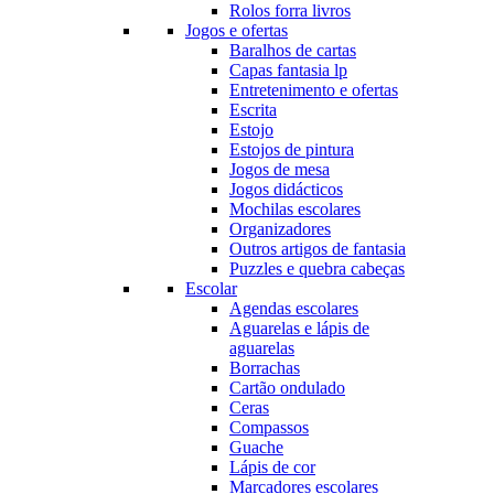
Rolos forra livros
Jogos e ofertas
Baralhos de cartas
Capas fantasia lp
Entretenimento e ofertas
Escrita
Estojo
Estojos de pintura
Jogos de mesa
Jogos didácticos
Mochilas escolares
Organizadores
Outros artigos de fantasia
Puzzles e quebra cabeças
Escolar
Agendas escolares
Aguarelas e lápis de
aguarelas
Borrachas
Cartão ondulado
Ceras
Compassos
Guache
Lápis de cor
Marcadores escolares