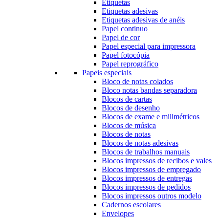
Etiquetas
Etiquetas adesivas
Etiquetas adesivas de anéis
Papel continuo
Papel de cor
Papel especial para impressora
Papel fotocópia
Papel reprográfico
Papeis especiais
Bloco de notas colados
Bloco notas bandas separadora
Blocos de cartas
Blocos de desenho
Blocos de exame e milimétricos
Blocos de música
Blocos de notas
Blocos de notas adesivas
Blocos de trabalhos manuais
Blocos impressos de recibos e vales
Blocos impressos de empregado
Blocos impressos de entregas
Blocos impressos de pedidos
Blocos impressos outros modelo
Cadernos escolares
Envelopes