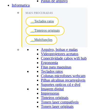
Pastas de arquivo
Informatica
MAIS PROCURADAS
Teclados ratos
Tinteiros originais
Multifunções
Arquivo, bolsas e malas
Videoprojetores acetatos
Conectividade cabos wifi hub
Ergonomia
Fitas para maquinas
Teclados ratos
Colunas microfones webcam
Pilhas alcalinas recarregáveis
Suportes opticos cd e dvd
Imagem digital
Impressoras
Tinteiros originais
Toners laser compatíveis
Toners laser originais