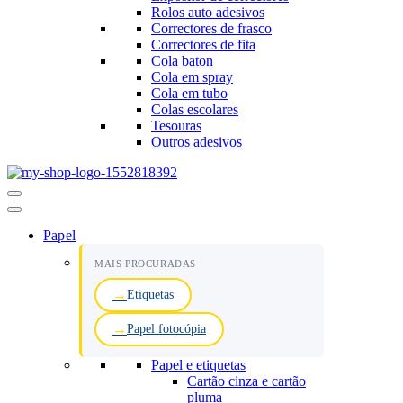
Rolos auto adesivos
Correctores de frasco
Correctores de fita
Cola baton
Cola em spray
Cola em tubo
Colas escolares
Tesouras
Outros adesivos
Menu
de
navegação
Papel
MAIS PROCURADAS
Etiquetas
Papel fotocópia
Papel e etiquetas
Cartão cinza e cartão
pluma