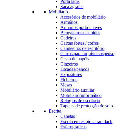
Porta lápis
Saca agrafes
Mobiliário
Acessórios de mobiliário
Armários
Armários porta-chaves
Bengaleiros e cabides
Cadeiras
Caixas fortes / cofres
Candeeiros de escritório
Carros para arquivo suspenso
Cesto de papéis
Cinzeiros
Escadas/bancos
Expositores
Ficheiros
Mesas
Mobiliário auxiliar
Mobiliário informático
Relógios de escritório
Tapetes de protecção de solo
Escrita
Canetas
Escrita em estojo caran dach
Esferográficas