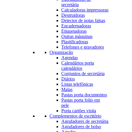
secretária
Calculadoras impressoras
Destruidoras
Detector de notas falsas
Encadernadoras
Etiquetadoras
Outras máquinas
Plastificadoras
Telefones e gravadores
Organização
Agendas
Calendários porta
calendários
Conjuntos de secretária
Diários
Listas telefónicas
Malas
Pastas porta documentos
Pastas porta folio em
pele
Porta cartões visita
Complementos de escritório
Agrafadores de secretária
Agrafadores de bolso
Agrafes