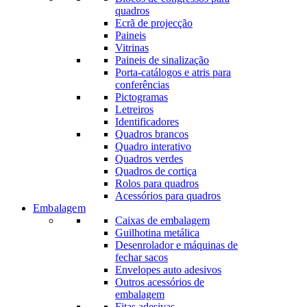
quadros
Ecrã de projecção
Paineis
Vitrinas
Paineis de sinalização
Porta-catálogos e atris para
conferências
Pictogramas
Letreiros
Identificadores
Quadros brancos
Quadro interativo
Quadros verdes
Quadros de cortiça
Rolos para quadros
Acessórios para quadros
Embalagem
Caixas de embalagem
Guilhotina metálica
Desenrolador e máquinas de
fechar sacos
Envelopes auto adesivos
Outros acessórios de
embalagem
Fitas adesivas