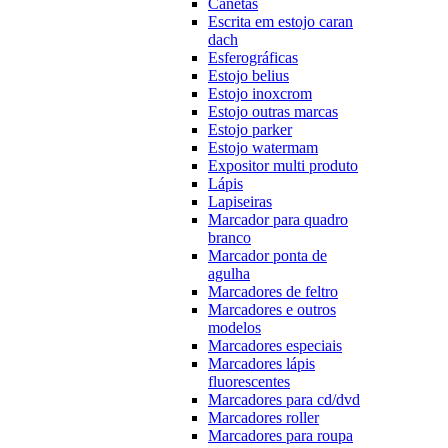
Canetas
Escrita em estojo caran
dach
Esferográficas
Estojo belius
Estojo inoxcrom
Estojo outras marcas
Estojo parker
Estojo watermam
Expositor multi produto
Lápis
Lapiseiras
Marcador para quadro
branco
Marcador ponta de
agulha
Marcadores de feltro
Marcadores e outros
modelos
Marcadores especiais
Marcadores lápis
fluorescentes
Marcadores para cd/dvd
Marcadores roller
Marcadores para roupa