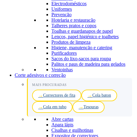
Electrodomésticos
Uniformes
Prevenção
Hotelaria e restauração
Talheres pratos e copos
Toalhas e guardanapos de papel
Lenços, papel higiénico e toalhetes
Produtos de limpeza
Higiene, manutenção e catering
Purificadores
Sacos do lixo-sacos para roupa
Palitos e paus de madeira para gelados
Ventoinhas
Corte adesivos e correção
MAIS PROCURADAS
Correctores de fita
Cola baton
Cola em tubo
Tesouras
Abre cartas
Apara lápis
Cisalhas e guilhotinas
Expositor de correctores