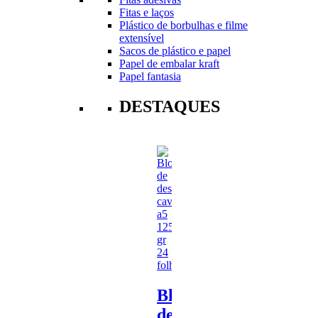
Fitas e laços
Plástico de borbulhas e filme
extensível
Sacos de plástico e papel
Papel de embalar kraft
Papel fantasia
DESTAQUES
Bloco
de