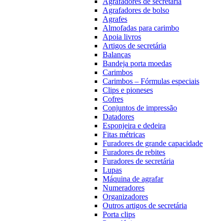
Agrafadores de secretária
Agrafadores de bolso
Agrafes
Almofadas para carimbo
Apoia livros
Artigos de secretária
Balanças
Bandeja porta moedas
Carimbos
Carimbos – Fórmulas especiais
Clips e pioneses
Cofres
Conjuntos de impressão
Datadores
Esponjeira e dedeira
Fitas métricas
Furadores de grande capacidade
Furadores de rebites
Furadores de secretária
Lupas
Máquina de agrafar
Numeradores
Organizadores
Outros artigos de secretária
Porta clips