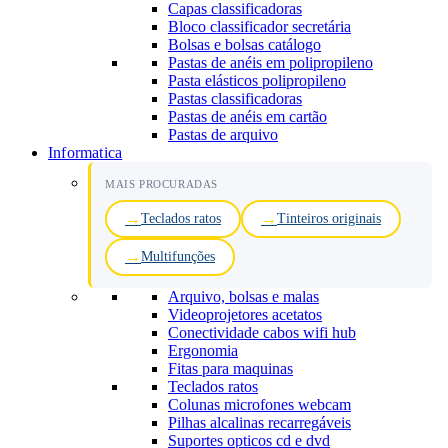
Capas classificadoras
Bloco classificador secretária
Bolsas e bolsas catálogo
Pastas de anéis em polipropileno
Pasta elásticos polipropileno
Pastas classificadoras
Pastas de anéis em cartão
Pastas de arquivo
Informatica
MAIS PROCURADAS
Teclados ratos
Tinteiros originais
Multifunções
Arquivo, bolsas e malas
Videoprojetores acetatos
Conectividade cabos wifi hub
Ergonomia
Fitas para maquinas
Teclados ratos
Colunas microfones webcam
Pilhas alcalinas recarregáveis
Suportes opticos cd e dvd