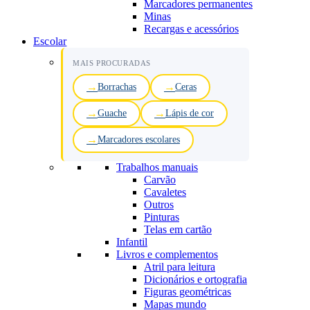
Marcadores permanentes
Minas
Recargas e acessórios
Escolar
MAIS PROCURADAS
Borrachas
Ceras
Guache
Lápis de cor
Marcadores escolares
Trabalhos manuais
Carvão
Cavaletes
Outros
Pinturas
Telas em cartão
Infantil
Livros e complementos
Atril para leitura
Dicionários e ortografia
Figuras geométricas
Mapas mundo