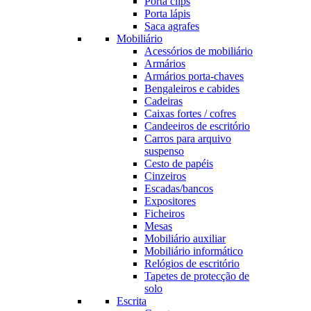
Porta clips
Porta lápis
Saca agrafes
Mobiliário
Acessórios de mobiliário
Armários
Armários porta-chaves
Bengaleiros e cabides
Cadeiras
Caixas fortes / cofres
Candeeiros de escritório
Carros para arquivo
suspenso
Cesto de papéis
Cinzeiros
Escadas/bancos
Expositores
Ficheiros
Mesas
Mobiliário auxiliar
Mobiliário informático
Relógios de escritório
Tapetes de protecção de
solo
Escrita