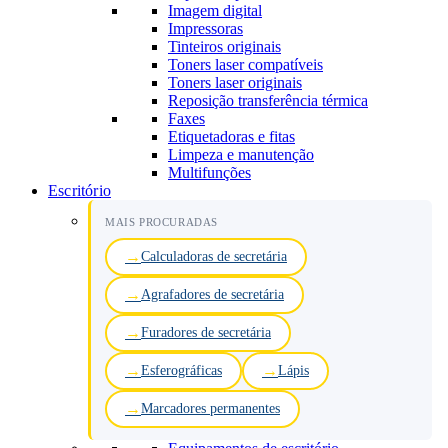
Imagem digital
Impressoras
Tinteiros originais
Toners laser compatíveis
Toners laser originais
Reposição transferência térmica
Faxes
Etiquetadoras e fitas
Limpeza e manutenção
Multifunções
Escritório
MAIS PROCURADAS
Calculadoras de secretária
Agrafadores de secretária
Furadores de secretária
Esferográficas
Lápis
Marcadores permanentes