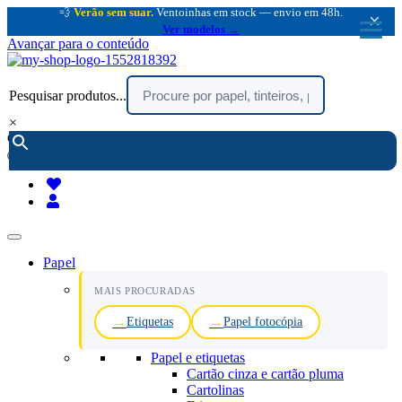
💨
Verão sem suar.
Ventoinhas em stock — envio em 48h.
×
Ver modelos →
Avançar para o conteúdo
Pesquisar produtos...
×
encomendar por telefone :
216 003 523
(chamada rede fixa nacional)
Papel
MAIS PROCURADAS
Etiquetas
Papel fotocópia
Papel e etiquetas
Cartão cinza e cartão pluma
Cartolinas