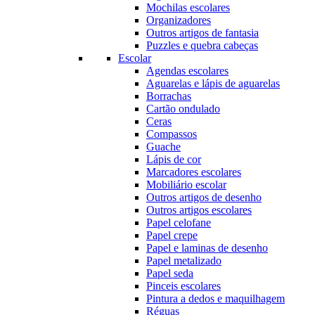
Mochilas escolares
Organizadores
Outros artigos de fantasia
Puzzles e quebra cabeças
Escolar
Agendas escolares
Aguarelas e lápis de aguarelas
Borrachas
Cartão ondulado
Ceras
Compassos
Guache
Lápis de cor
Marcadores escolares
Mobiliário escolar
Outros artigos de desenho
Outros artigos escolares
Papel celofane
Papel crepe
Papel e laminas de desenho
Papel metalizado
Papel seda
Pinceis escolares
Pintura a dedos e maquilhagem
Réguas