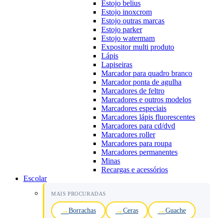
Estojo belius
Estojo inoxcrom
Estojo outras marcas
Estojo parker
Estojo watermam
Expositor multi produto
Lápis
Lapiseiras
Marcador para quadro branco
Marcador ponta de agulha
Marcadores de feltro
Marcadores e outros modelos
Marcadores especiais
Marcadores lápis fluorescentes
Marcadores para cd/dvd
Marcadores roller
Marcadores para roupa
Marcadores permanentes
Minas
Recargas e acessórios
Escolar
MAIS PROCURADAS
Borrachas
Ceras
Guache