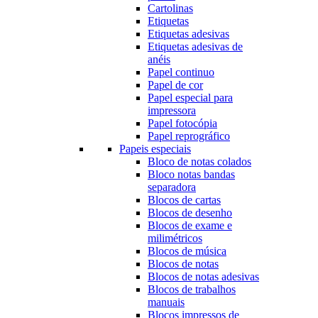
Cartolinas
Etiquetas
Etiquetas adesivas
Etiquetas adesivas de
anéis
Papel continuo
Papel de cor
Papel especial para
impressora
Papel fotocópia
Papel reprográfico
Papeis especiais
Bloco de notas colados
Bloco notas bandas
separadora
Blocos de cartas
Blocos de desenho
Blocos de exame e
milimétricos
Blocos de música
Blocos de notas
Blocos de notas adesivas
Blocos de trabalhos
manuais
Blocos impressos de