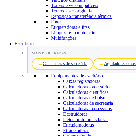
Toners laser compatíveis
Toners laser originais
Reposição transferência térmica
Faxes
Etiquetadoras e fitas
Limpeza e manutenção
Multifunções
Escritório
MAIS PROCURADAS
Calculadoras de secretária
Agrafadores de sec
Equipamentos de escritório
Caixas registadoras
Calculadoras - acessórios
Calculadoras cientificas
Calculadoras de bolso
Calculadoras de secretária
Calculadoras impressoras
Destruidoras
Detector de notas falsas
Encadernadoras
Etiquetadoras
Outras máquinas