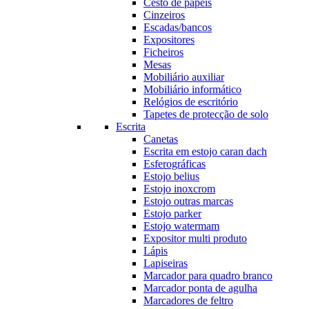
Cesto de papéis
Cinzeiros
Escadas/bancos
Expositores
Ficheiros
Mesas
Mobiliário auxiliar
Mobiliário informático
Relógios de escritório
Tapetes de protecção de solo
Escrita
Canetas
Escrita em estojo caran dach
Esferográficas
Estojo belius
Estojo inoxcrom
Estojo outras marcas
Estojo parker
Estojo watermam
Expositor multi produto
Lápis
Lapiseiras
Marcador para quadro branco
Marcador ponta de agulha
Marcadores de feltro