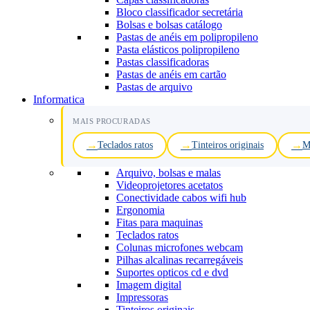
Bloco classificador secretária
Bolsas e bolsas catálogo
Pastas de anéis em polipropileno
Pasta elásticos polipropileno
Pastas classificadoras
Pastas de anéis em cartão
Pastas de arquivo
Informatica
MAIS PROCURADAS
Teclados ratos
Tinteiros originais
M
Arquivo, bolsas e malas
Videoprojetores acetatos
Conectividade cabos wifi hub
Ergonomia
Fitas para maquinas
Teclados ratos
Colunas microfones webcam
Pilhas alcalinas recarregáveis
Suportes opticos cd e dvd
Imagem digital
Impressoras
Tinteiros originais