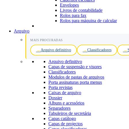
Envelopes
Livros de contabilidade
Rolos para fax
Rolos para máquina de calcular
Arquivo
MAIS PROCURADAS
Arquivo definitivo
Classificadores
Arquivo definitivo
Capas de suspensão e visores
Classificadores
Modulos de pastas de arquivos
Porta assinaturas porta menus
Porta revistas
Caixas de arquivo
Dossier
Albuns e acessórios
Separadores
Tabuleiros de secretária
Capas catálogo
Capas de projectos
Capas classificadoras