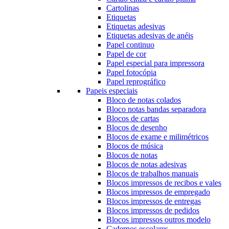
Cartolinas
Etiquetas
Etiquetas adesivas
Etiquetas adesivas de anéis
Papel continuo
Papel de cor
Papel especial para impressora
Papel fotocópia
Papel reprográfico
Papeis especiais
Bloco de notas colados
Bloco notas bandas separadora
Blocos de cartas
Blocos de desenho
Blocos de exame e milimétricos
Blocos de música
Blocos de notas
Blocos de notas adesivas
Blocos de trabalhos manuais
Blocos impressos de recibos e vales
Blocos impressos de empregado
Blocos impressos de entregas
Blocos impressos de pedidos
Blocos impressos outros modelo
Cadernos escolares