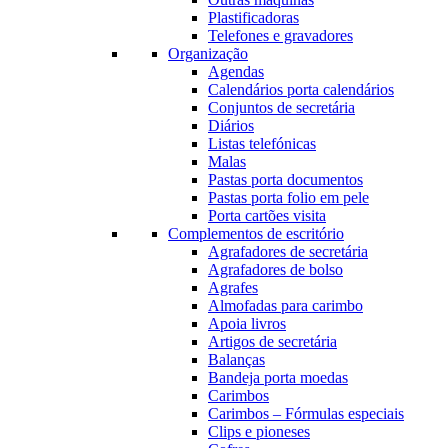
Plastificadoras
Telefones e gravadores
Organização
Agendas
Calendários porta calendários
Conjuntos de secretária
Diários
Listas telefónicas
Malas
Pastas porta documentos
Pastas porta folio em pele
Porta cartões visita
Complementos de escritório
Agrafadores de secretária
Agrafadores de bolso
Agrafes
Almofadas para carimbo
Apoia livros
Artigos de secretária
Balanças
Bandeja porta moedas
Carimbos
Carimbos – Fórmulas especiais
Clips e pioneses