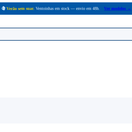
Verão sem suar.
Ventoinhas em stock — envio em 48h.
Ver modelos →