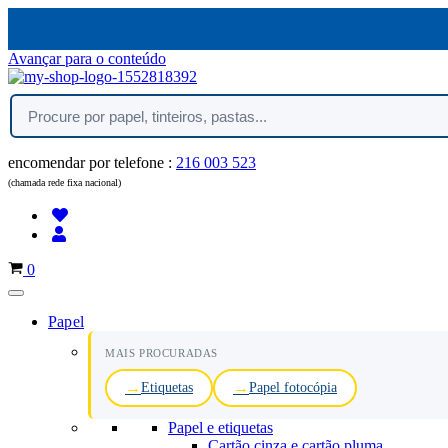
Avançar para o conteúdo
encomendar por telefone :
216 003 523
(chamada rede fixa nacional)
Carrinho
0
Papel
MAIS PROCURADAS
Etiquetas
Papel fotocópia
Papel e etiquetas
Cartão cinza e cartão pluma