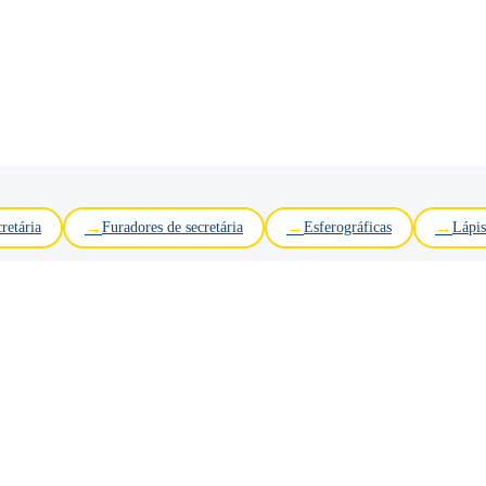
retária
Furadores de secretária
Esferográficas
Lápis