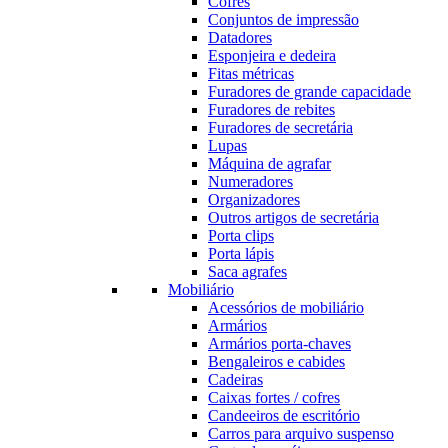
Cofres
Conjuntos de impressão
Datadores
Esponjeira e dedeira
Fitas métricas
Furadores de grande capacidade
Furadores de rebites
Furadores de secretária
Lupas
Máquina de agrafar
Numeradores
Organizadores
Outros artigos de secretária
Porta clips
Porta lápis
Saca agrafes
Mobiliário
Acessórios de mobiliário
Armários
Armários porta-chaves
Bengaleiros e cabides
Cadeiras
Caixas fortes / cofres
Candeeiros de escritório
Carros para arquivo suspenso