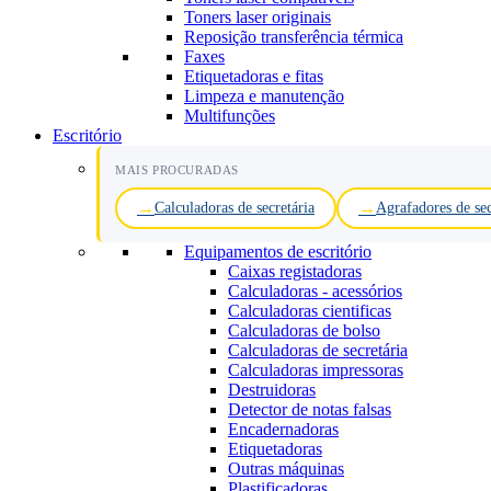
Toners laser originais
Reposição transferência térmica
Faxes
Etiquetadoras e fitas
Limpeza e manutenção
Multifunções
Escritório
MAIS PROCURADAS
Calculadoras de secretária
Agrafadores de sec
Equipamentos de escritório
Caixas registadoras
Calculadoras - acessórios
Calculadoras cientificas
Calculadoras de bolso
Calculadoras de secretária
Calculadoras impressoras
Destruidoras
Detector de notas falsas
Encadernadoras
Etiquetadoras
Outras máquinas
Plastificadoras