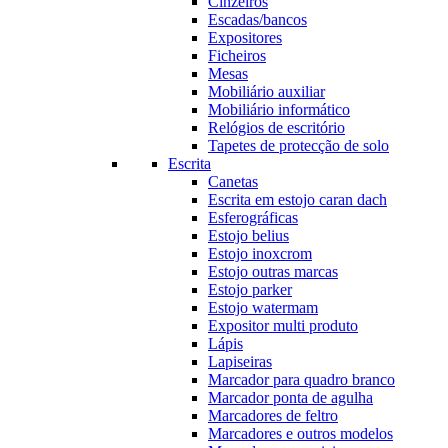
Cinzeiros
Escadas/bancos
Expositores
Ficheiros
Mesas
Mobiliário auxiliar
Mobiliário informático
Relógios de escritório
Tapetes de protecção de solo
Escrita
Canetas
Escrita em estojo caran dach
Esferográficas
Estojo belius
Estojo inoxcrom
Estojo outras marcas
Estojo parker
Estojo watermam
Expositor multi produto
Lápis
Lapiseiras
Marcador para quadro branco
Marcador ponta de agulha
Marcadores de feltro
Marcadores e outros modelos