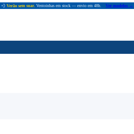
💨
Verão sem suar.
Ventoinhas em stock — envio em 48h.
Ver modelos →