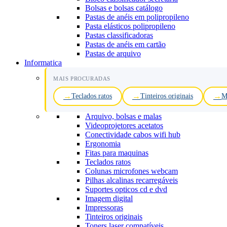
Bolsas e bolsas catálogo
Pastas de anéis em polipropileno
Pasta elásticos polipropileno
Pastas classificadoras
Pastas de anéis em cartão
Pastas de arquivo
Informatica
MAIS PROCURADAS
Teclados ratos
Tinteiros originais
M
Arquivo, bolsas e malas
Videoprojetores acetatos
Conectividade cabos wifi hub
Ergonomia
Fitas para maquinas
Teclados ratos
Colunas microfones webcam
Pilhas alcalinas recarregáveis
Suportes opticos cd e dvd
Imagem digital
Impressoras
Tinteiros originais
Toners laser compatíveis