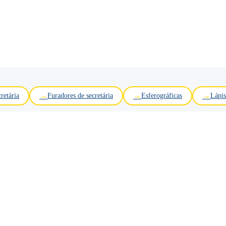
retária
Furadores de secretária
Esferográficas
Lápis