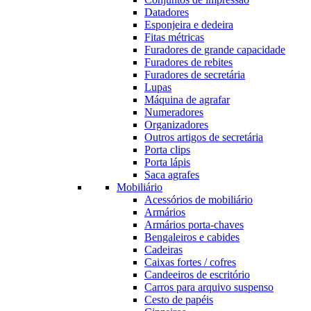
Datadores
Esponjeira e dedeira
Fitas métricas
Furadores de grande capacidade
Furadores de rebites
Furadores de secretária
Lupas
Máquina de agrafar
Numeradores
Organizadores
Outros artigos de secretária
Porta clips
Porta lápis
Saca agrafes
Mobiliário
Acessórios de mobiliário
Armários
Armários porta-chaves
Bengaleiros e cabides
Cadeiras
Caixas fortes / cofres
Candeeiros de escritório
Carros para arquivo suspenso
Cesto de papéis