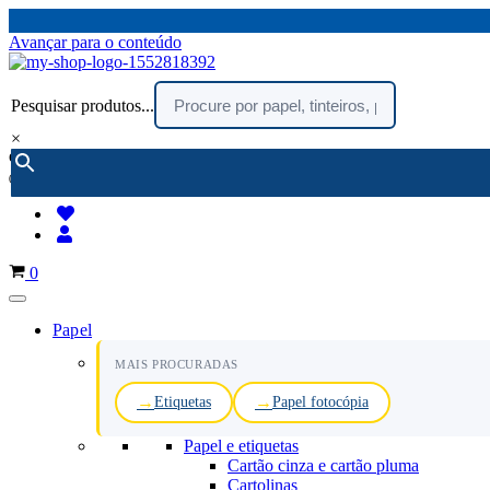
Avançar para o conteúdo
Pesquisar produtos...
×
encomendar por telefone :
216 003 523
(chamada rede fixa nacional)
Carrinho
0
Papel
MAIS PROCURADAS
Etiquetas
Papel fotocópia
Papel e etiquetas
Cartão cinza e cartão pluma
Cartolinas