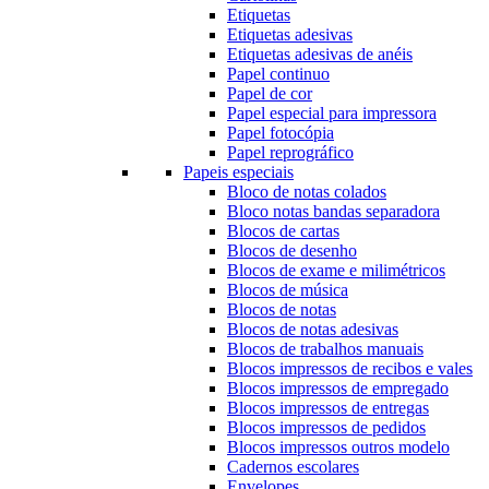
Etiquetas
Etiquetas adesivas
Etiquetas adesivas de anéis
Papel continuo
Papel de cor
Papel especial para impressora
Papel fotocópia
Papel reprográfico
Papeis especiais
Bloco de notas colados
Bloco notas bandas separadora
Blocos de cartas
Blocos de desenho
Blocos de exame e milimétricos
Blocos de música
Blocos de notas
Blocos de notas adesivas
Blocos de trabalhos manuais
Blocos impressos de recibos e vales
Blocos impressos de empregado
Blocos impressos de entregas
Blocos impressos de pedidos
Blocos impressos outros modelo
Cadernos escolares
Envelopes