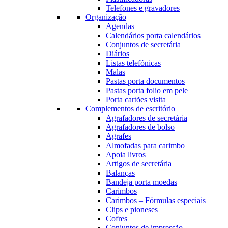
Telefones e gravadores
Organização
Agendas
Calendários porta calendários
Conjuntos de secretária
Diários
Listas telefónicas
Malas
Pastas porta documentos
Pastas porta folio em pele
Porta cartões visita
Complementos de escritório
Agrafadores de secretária
Agrafadores de bolso
Agrafes
Almofadas para carimbo
Apoia livros
Artigos de secretária
Balanças
Bandeja porta moedas
Carimbos
Carimbos – Fórmulas especiais
Clips e pioneses
Cofres
Conjuntos de impressão