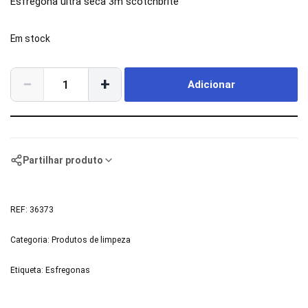
Esfregona ultra seca 3m scotchbrite
Em stock
−
+
Adicionar
Partilhar produto
REF:
36373
Categoria:
Produtos de limpeza
Etiqueta:
Esfregonas