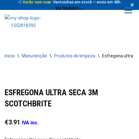
💨
Verão sem suar.
Ventoinhas em stock — envio em 48h.
×
Ver modelos →
Avançar
para
o
conteúdo
Início
\
Manutenção
\
Produtos de limpeza
\
Esfregona ultra s
ESFREGONA ULTRA SECA 3M
SCOTCHBRITE
€
3.91
IVA inc.