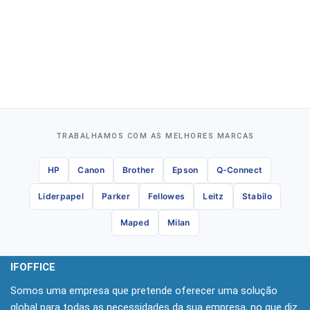
TRABALHAMOS COM AS MELHORES MARCAS
HP
Canon
Brother
Epson
Q-Connect
Liderpapel
Parker
Fellowes
Leitz
Stabilo
Maped
Milan
IFOFFICE
Somos uma empresa que pretende oferecer uma solução
global para todas as necessidades da sua empresa, no que diz