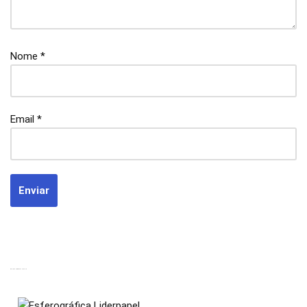
Nome
*
Email
*
PRODUTOS RELACIONADOS