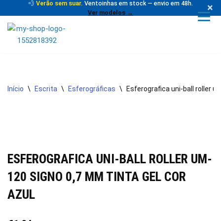
💨
Verão sem suar.
Ventoinhas em stock — envio em 48h.
×
Ver modelos →
Avançar
para
o
conteúdo
Início
\
Escrita
\
Esferográficas
\
Esferografica uni-ball roller 
ESFEROGRAFICA UNI-BALL ROLLER UM-
120 SIGNO 0,7 MM TINTA GEL COR
AZUL