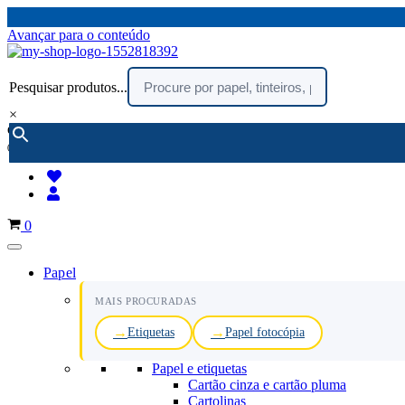
Avançar para o conteúdo
Pesquisar produtos...
×
encomendar por telefone :
216 003 523
(chamada rede fixa nacional)
Carrinho
0
Papel
MAIS PROCURADAS
Etiquetas
Papel fotocópia
Papel e etiquetas
Cartão cinza e cartão pluma
Cartolinas