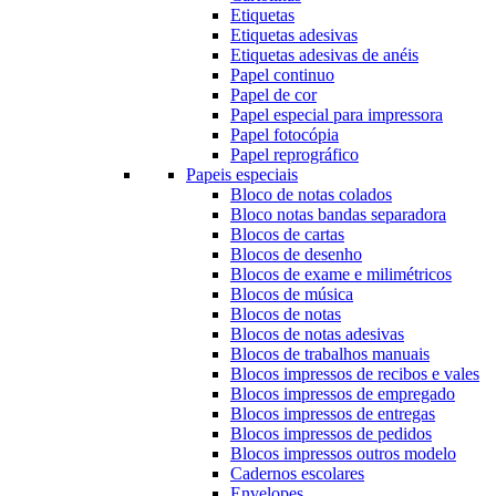
Etiquetas
Etiquetas adesivas
Etiquetas adesivas de anéis
Papel continuo
Papel de cor
Papel especial para impressora
Papel fotocópia
Papel reprográfico
Papeis especiais
Bloco de notas colados
Bloco notas bandas separadora
Blocos de cartas
Blocos de desenho
Blocos de exame e milimétricos
Blocos de música
Blocos de notas
Blocos de notas adesivas
Blocos de trabalhos manuais
Blocos impressos de recibos e vales
Blocos impressos de empregado
Blocos impressos de entregas
Blocos impressos de pedidos
Blocos impressos outros modelo
Cadernos escolares
Envelopes