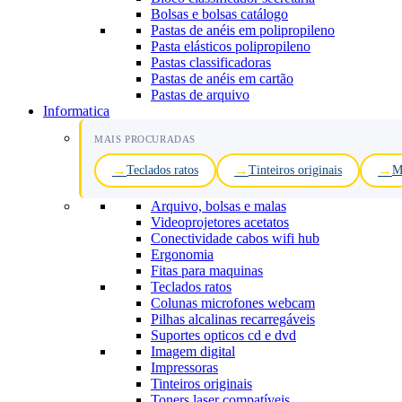
Bolsas e bolsas catálogo
Pastas de anéis em polipropileno
Pasta elásticos polipropileno
Pastas classificadoras
Pastas de anéis em cartão
Pastas de arquivo
Informatica
MAIS PROCURADAS
Teclados ratos
Tinteiros originais
M
Arquivo, bolsas e malas
Videoprojetores acetatos
Conectividade cabos wifi hub
Ergonomia
Fitas para maquinas
Teclados ratos
Colunas microfones webcam
Pilhas alcalinas recarregáveis
Suportes opticos cd e dvd
Imagem digital
Impressoras
Tinteiros originais
Toners laser compatíveis