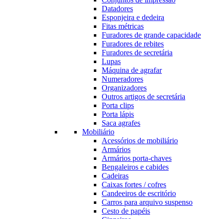
Datadores
Esponjeira e dedeira
Fitas métricas
Furadores de grande capacidade
Furadores de rebites
Furadores de secretária
Lupas
Máquina de agrafar
Numeradores
Organizadores
Outros artigos de secretária
Porta clips
Porta lápis
Saca agrafes
Mobiliário
Acessórios de mobiliário
Armários
Armários porta-chaves
Bengaleiros e cabides
Cadeiras
Caixas fortes / cofres
Candeeiros de escritório
Carros para arquivo suspenso
Cesto de papéis