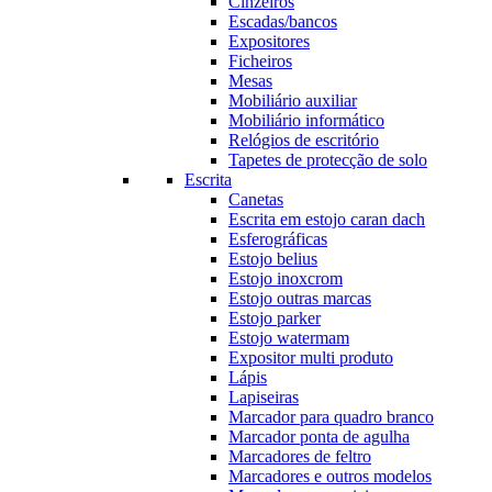
Cinzeiros
Escadas/bancos
Expositores
Ficheiros
Mesas
Mobiliário auxiliar
Mobiliário informático
Relógios de escritório
Tapetes de protecção de solo
Escrita
Canetas
Escrita em estojo caran dach
Esferográficas
Estojo belius
Estojo inoxcrom
Estojo outras marcas
Estojo parker
Estojo watermam
Expositor multi produto
Lápis
Lapiseiras
Marcador para quadro branco
Marcador ponta de agulha
Marcadores de feltro
Marcadores e outros modelos