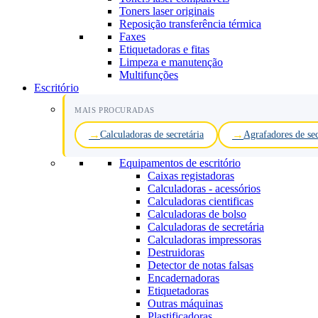
Toners laser originais
Reposição transferência térmica
Faxes
Etiquetadoras e fitas
Limpeza e manutenção
Multifunções
Escritório
MAIS PROCURADAS
Calculadoras de secretária
Agrafadores de sec
Equipamentos de escritório
Caixas registadoras
Calculadoras - acessórios
Calculadoras cientificas
Calculadoras de bolso
Calculadoras de secretária
Calculadoras impressoras
Destruidoras
Detector de notas falsas
Encadernadoras
Etiquetadoras
Outras máquinas
Plastificadoras