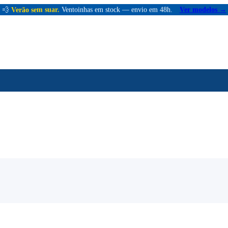
💨
Verão sem suar.
Ventoinhas em stock — envio em 48h.
Ver modelos →