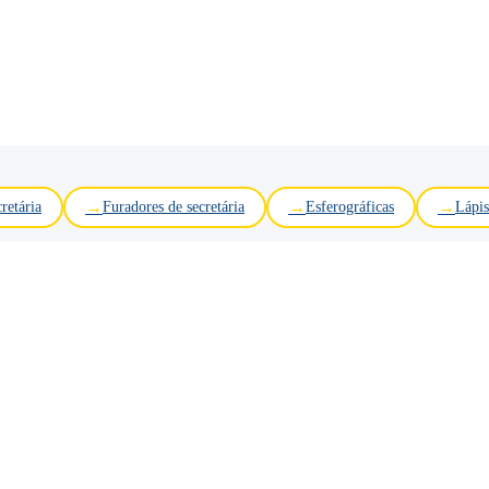
retária
Furadores de secretária
Esferográficas
Lápis