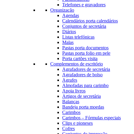
Telefones e gravadores
Organização
Agendas
Calendários porta calendários
Conjuntos de secretária
Diários
Listas telefónicas
Malas
Pastas porta documentos
Pastas porta folio em pele
Porta cartões visita
Complementos de escritório
Agrafadores de secretária
Agrafadores de bolso
Agrafes
Almofadas para carimbo
Apoia livros
Artigos de secretária
Balanças
Bandeja porta moedas
Carimbos
Carimbos – Fórmulas especiais
Clips e pioneses
Cofres
Conjuntos de impressão