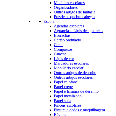
Mochilas escolares
Organizadores
Outros artigos de fantasia
Puzzles e quebra cabeças
Escolar
Agendas escolares
Aguarelas e lápis de aguarelas
Borrachas
Cartão ondulado
Ceras
Compassos
Guache
Lápis de cor
Marcadores escolares
Mobiliário escolar
Outros artigos de desenho
Outros artigos escolares
Papel celofane
Papel crepe
Papel e laminas de desenho
Papel metalizado
Papel seda
Pinceis escolares
Pintura a dedos e maquilhagem
Réguas