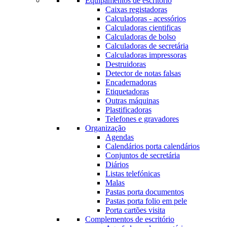
Equipamentos de escritório
Caixas registadoras
Calculadoras - acessórios
Calculadoras cientificas
Calculadoras de bolso
Calculadoras de secretária
Calculadoras impressoras
Destruidoras
Detector de notas falsas
Encadernadoras
Etiquetadoras
Outras máquinas
Plastificadoras
Telefones e gravadores
Organização
Agendas
Calendários porta calendários
Conjuntos de secretária
Diários
Listas telefónicas
Malas
Pastas porta documentos
Pastas porta folio em pele
Porta cartões visita
Complementos de escritório