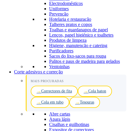
Electrodomésticos
Uniformes
Prevenção
Hotelaria e restauração
Talheres pratos e copos
Toalhas e guardanapos de papel
Lenços, papel higiénico e toalhetes
Produtos de limpeza
Higiene, manutenção e catering
Purificadores
Sacos do lixo-sacos para roupa
Palitos e paus de madeira para gelados
Ventoinhas
Corte adesivos e correção
MAIS PROCURADAS
Correctores de fita
Cola baton
Cola em tubo
Tesouras
Abre cartas
Apara lápis
Cisalhas e guilhotinas
Expositor de correctores