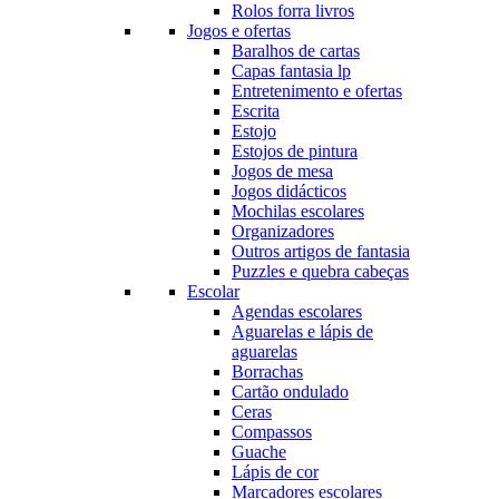
Rolos forra livros
Jogos e ofertas
Baralhos de cartas
Capas fantasia lp
Entretenimento e ofertas
Escrita
Estojo
Estojos de pintura
Jogos de mesa
Jogos didácticos
Mochilas escolares
Organizadores
Outros artigos de fantasia
Puzzles e quebra cabeças
Escolar
Agendas escolares
Aguarelas e lápis de
aguarelas
Borrachas
Cartão ondulado
Ceras
Compassos
Guache
Lápis de cor
Marcadores escolares