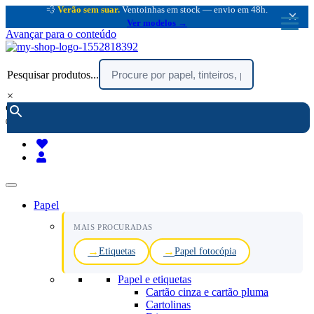
💨
Verão sem suar.
Ventoinhas em stock — envio em 48h.
×
Ver modelos →
Avançar para o conteúdo
Pesquisar produtos...
×
encomendar por telefone :
216 003 523
(chamada rede fixa nacional)
Papel
MAIS PROCURADAS
Etiquetas
Papel fotocópia
Papel e etiquetas
Cartão cinza e cartão pluma
Cartolinas