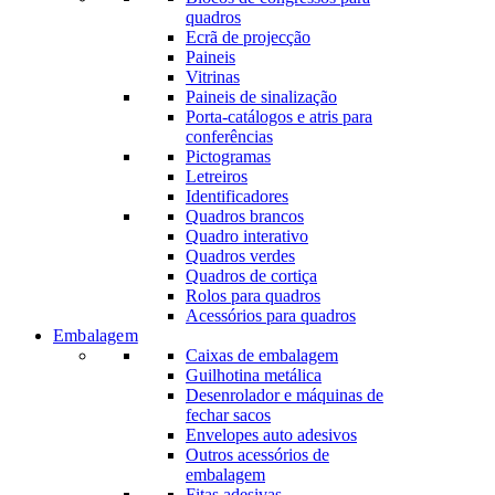
quadros
Ecrã de projecção
Paineis
Vitrinas
Paineis de sinalização
Porta-catálogos e atris para
conferências
Pictogramas
Letreiros
Identificadores
Quadros brancos
Quadro interativo
Quadros verdes
Quadros de cortiça
Rolos para quadros
Acessórios para quadros
Embalagem
Caixas de embalagem
Guilhotina metálica
Desenrolador e máquinas de
fechar sacos
Envelopes auto adesivos
Outros acessórios de
embalagem
Fitas adesivas