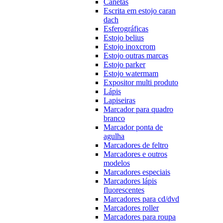
Canetas
Escrita em estojo caran
dach
Esferográficas
Estojo belius
Estojo inoxcrom
Estojo outras marcas
Estojo parker
Estojo watermam
Expositor multi produto
Lápis
Lapiseiras
Marcador para quadro
branco
Marcador ponta de
agulha
Marcadores de feltro
Marcadores e outros
modelos
Marcadores especiais
Marcadores lápis
fluorescentes
Marcadores para cd/dvd
Marcadores roller
Marcadores para roupa