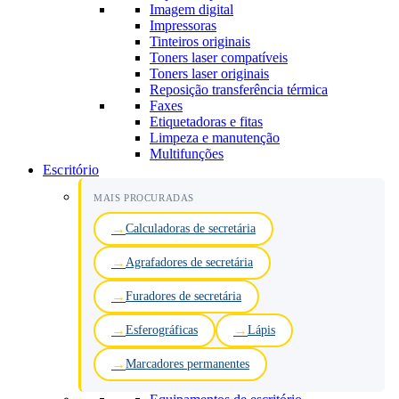
Imagem digital
Impressoras
Tinteiros originais
Toners laser compatíveis
Toners laser originais
Reposição transferência térmica
Faxes
Etiquetadoras e fitas
Limpeza e manutenção
Multifunções
Escritório
MAIS PROCURADAS
Calculadoras de secretária
Agrafadores de secretária
Furadores de secretária
Esferográficas
Lápis
Marcadores permanentes