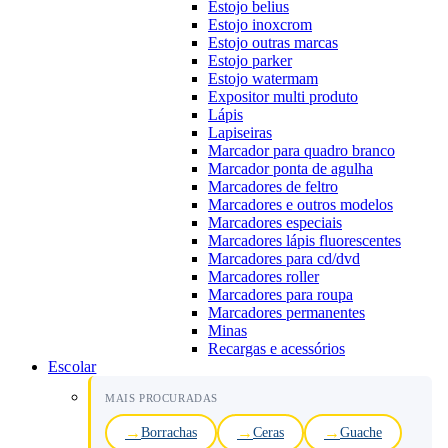
Estojo belius
Estojo inoxcrom
Estojo outras marcas
Estojo parker
Estojo watermam
Expositor multi produto
Lápis
Lapiseiras
Marcador para quadro branco
Marcador ponta de agulha
Marcadores de feltro
Marcadores e outros modelos
Marcadores especiais
Marcadores lápis fluorescentes
Marcadores para cd/dvd
Marcadores roller
Marcadores para roupa
Marcadores permanentes
Minas
Recargas e acessórios
Escolar
MAIS PROCURADAS
Borrachas
Ceras
Guache