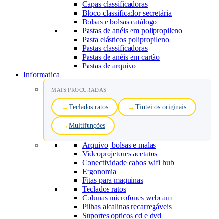
Capas classificadoras
Bloco classificador secretária
Bolsas e bolsas catálogo
Pastas de anéis em polipropileno
Pasta elásticos polipropileno
Pastas classificadoras
Pastas de anéis em cartão
Pastas de arquivo
Informatica
MAIS PROCURADAS
Teclados ratos
Tinteiros originais
Multifunções
Arquivo, bolsas e malas
Videoprojetores acetatos
Conectividade cabos wifi hub
Ergonomia
Fitas para maquinas
Teclados ratos
Colunas microfones webcam
Pilhas alcalinas recarregáveis
Suportes opticos cd e dvd