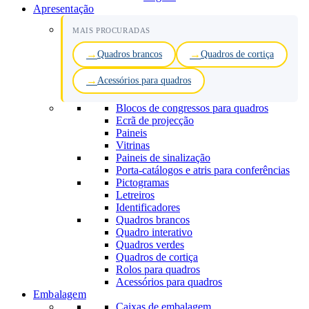
Apresentação
MAIS PROCURADAS
Quadros brancos
Quadros de cortiça
Acessórios para quadros
Blocos de congressos para quadros
Ecrã de projecção
Paineis
Vitrinas
Paineis de sinalização
Porta-catálogos e atris para conferências
Pictogramas
Letreiros
Identificadores
Quadros brancos
Quadro interativo
Quadros verdes
Quadros de cortiça
Rolos para quadros
Acessórios para quadros
Embalagem
Caixas de embalagem