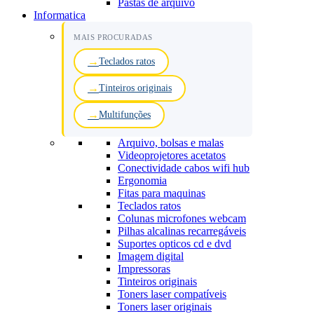
Pastas de arquivo
Informatica
MAIS PROCURADAS
Teclados ratos
Tinteiros originais
Multifunções
Arquivo, bolsas e malas
Videoprojetores acetatos
Conectividade cabos wifi hub
Ergonomia
Fitas para maquinas
Teclados ratos
Colunas microfones webcam
Pilhas alcalinas recarregáveis
Suportes opticos cd e dvd
Imagem digital
Impressoras
Tinteiros originais
Toners laser compatíveis
Toners laser originais