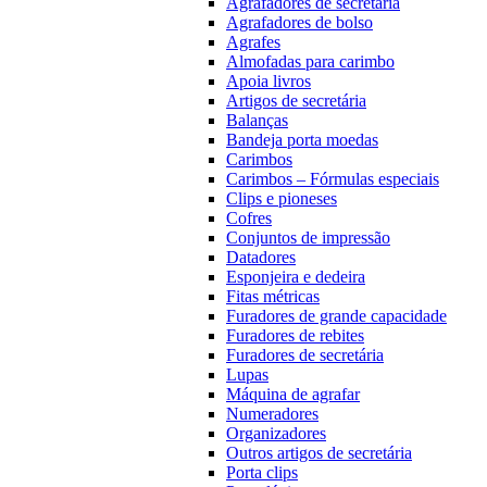
Agrafadores de secretária
Agrafadores de bolso
Agrafes
Almofadas para carimbo
Apoia livros
Artigos de secretária
Balanças
Bandeja porta moedas
Carimbos
Carimbos – Fórmulas especiais
Clips e pioneses
Cofres
Conjuntos de impressão
Datadores
Esponjeira e dedeira
Fitas métricas
Furadores de grande capacidade
Furadores de rebites
Furadores de secretária
Lupas
Máquina de agrafar
Numeradores
Organizadores
Outros artigos de secretária
Porta clips