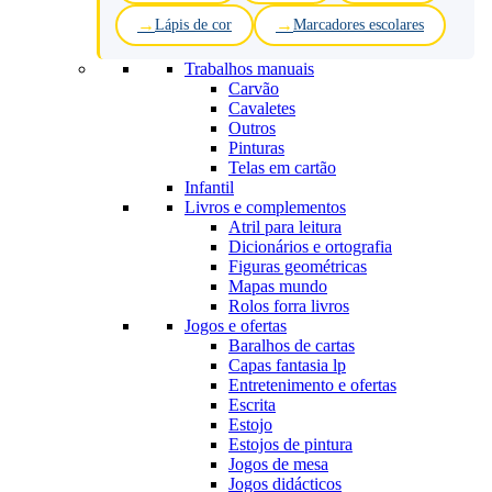
Lápis de cor
Marcadores escolares
Trabalhos manuais
Carvão
Cavaletes
Outros
Pinturas
Telas em cartão
Infantil
Livros e complementos
Atril para leitura
Dicionários e ortografia
Figuras geométricas
Mapas mundo
Rolos forra livros
Jogos e ofertas
Baralhos de cartas
Capas fantasia lp
Entretenimento e ofertas
Escrita
Estojo
Estojos de pintura
Jogos de mesa
Jogos didácticos