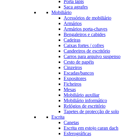
Porta lápis
Saca agrafes
Mobiliário
Acessórios de mobiliário
Armários
Armários porta-chaves
Bengaleiros e cabides
Cadeiras
Caixas fortes / cofres
Candeeiros de escritório
Carros para arquivo suspenso
Cesto de papéis
Cinzeiros
Escadas/bancos
Expositores
Ficheiros
Mesas
Mobiliário auxiliar
Mobiliário informático
Relógios de escritório
Tapetes de protecção de solo
Escrita
Canetas
Escrita em estojo caran dach
Esferográficas