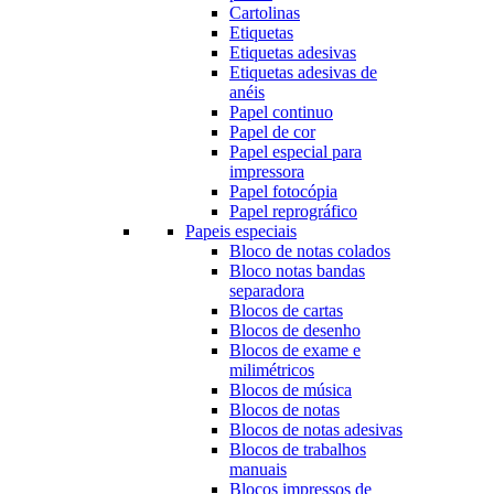
Cartolinas
Etiquetas
Etiquetas adesivas
Etiquetas adesivas de
anéis
Papel continuo
Papel de cor
Papel especial para
impressora
Papel fotocópia
Papel reprográfico
Papeis especiais
Bloco de notas colados
Bloco notas bandas
separadora
Blocos de cartas
Blocos de desenho
Blocos de exame e
milimétricos
Blocos de música
Blocos de notas
Blocos de notas adesivas
Blocos de trabalhos
manuais
Blocos impressos de