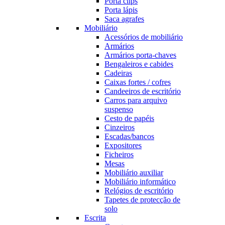
Porta clips
Porta lápis
Saca agrafes
Mobiliário
Acessórios de mobiliário
Armários
Armários porta-chaves
Bengaleiros e cabides
Cadeiras
Caixas fortes / cofres
Candeeiros de escritório
Carros para arquivo
suspenso
Cesto de papéis
Cinzeiros
Escadas/bancos
Expositores
Ficheiros
Mesas
Mobiliário auxiliar
Mobiliário informático
Relógios de escritório
Tapetes de protecção de
solo
Escrita