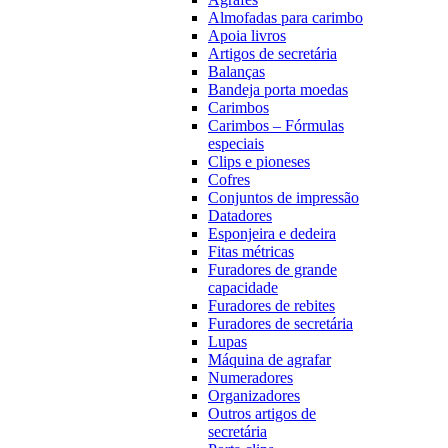
Almofadas para carimbo
Apoia livros
Artigos de secretária
Balanças
Bandeja porta moedas
Carimbos
Carimbos – Fórmulas
especiais
Clips e pioneses
Cofres
Conjuntos de impressão
Datadores
Esponjeira e dedeira
Fitas métricas
Furadores de grande
capacidade
Furadores de rebites
Furadores de secretária
Lupas
Máquina de agrafar
Numeradores
Organizadores
Outros artigos de
secretária