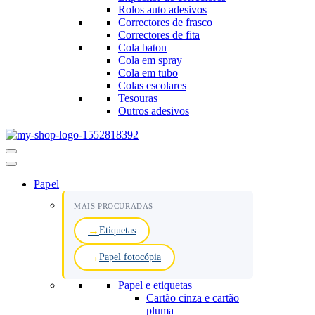
Rolos auto adesivos
Correctores de frasco
Correctores de fita
Cola baton
Cola em spray
Cola em tubo
Colas escolares
Tesouras
Outros adesivos
Menu
de
navegação
Papel
MAIS PROCURADAS
Etiquetas
Papel fotocópia
Papel e etiquetas
Cartão cinza e cartão
pluma