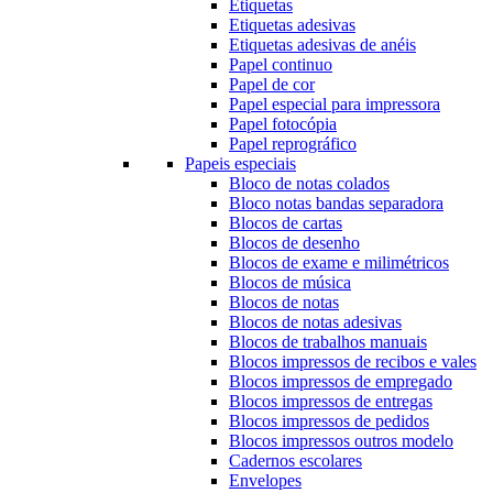
Etiquetas
Etiquetas adesivas
Etiquetas adesivas de anéis
Papel continuo
Papel de cor
Papel especial para impressora
Papel fotocópia
Papel reprográfico
Papeis especiais
Bloco de notas colados
Bloco notas bandas separadora
Blocos de cartas
Blocos de desenho
Blocos de exame e milimétricos
Blocos de música
Blocos de notas
Blocos de notas adesivas
Blocos de trabalhos manuais
Blocos impressos de recibos e vales
Blocos impressos de empregado
Blocos impressos de entregas
Blocos impressos de pedidos
Blocos impressos outros modelo
Cadernos escolares
Envelopes