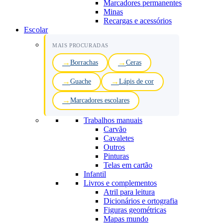
Marcadores permanentes
Minas
Recargas e acessórios
Escolar
MAIS PROCURADAS
Borrachas
Ceras
Guache
Lápis de cor
Marcadores escolares
Trabalhos manuais
Carvão
Cavaletes
Outros
Pinturas
Telas em cartão
Infantil
Livros e complementos
Atril para leitura
Dicionários e ortografia
Figuras geométricas
Mapas mundo