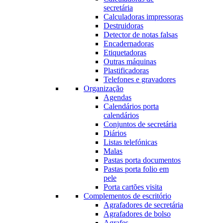
secretária
Calculadoras impressoras
Destruidoras
Detector de notas falsas
Encadernadoras
Etiquetadoras
Outras máquinas
Plastificadoras
Telefones e gravadores
Organização
Agendas
Calendários porta
calendários
Conjuntos de secretária
Diários
Listas telefónicas
Malas
Pastas porta documentos
Pastas porta folio em
pele
Porta cartões visita
Complementos de escritório
Agrafadores de secretária
Agrafadores de bolso
Agrafes