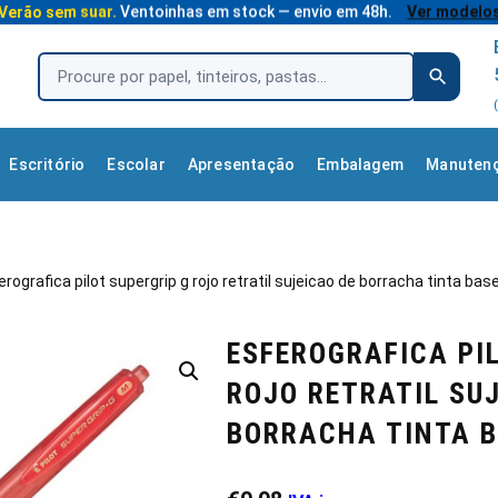
Verão sem suar.
Ventoinhas em stock — envio em 48h.
Ver modelo
Escritório
Escolar
Apresentação
Embalagem
Manuten
erografica pilot supergrip g rojo retratil sujeicao de borracha tinta bas
ESFEROGRAFICA PI
ROJO RETRATIL SU
BORRACHA TINTA B