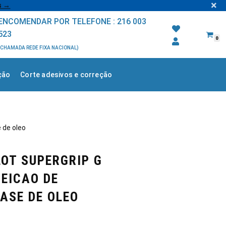
×
s →
ENCOMENDAR POR TELEFONE :
216 003
523
0
(CHAMADA REDE FIXA NACIONAL)
ção
Corte adesivos e correção
e de oleo
LOT SUPERGRIP G
JEICAO DE
ASE DE OLEO