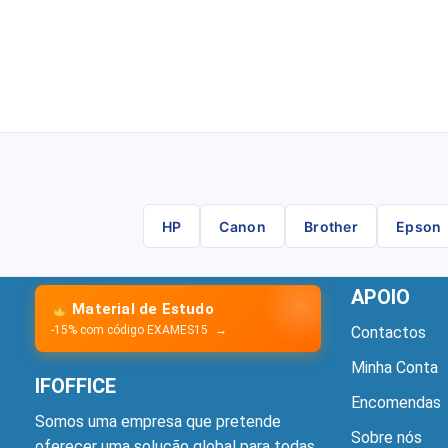
HP
Canon
Brother
Epson
APOIO
Material de Estudo
-15% com código EXAMES15
→
Contactos
Minha Conta
IFOFFICE
Encomendas
Somos uma empresa que pretende
Sobre nós
oferecer uma solução global para todas