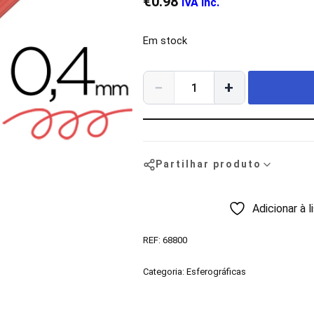
€
0.98
IVA inc.
Em stock
−
+
Partilhar produto
Adicionar à 
REF:
68800
Categoria:
Esferográficas