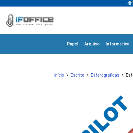
Avançar
para
o
Papel
Arquivo
Informatica
conteúdo
Início
\
Escrita
\
Esferográficas
\
Esf