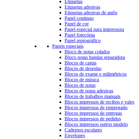
Etiquetas
Etiquetas adesivas
Etiquetas adesivas de anéis
Papel continuo
Papel de cor
Papel especial para impressora
Papel fotocópia
Papel reprográfico
Papeis especiais
Bloco de notas colados
Bloco notas bandas separadora
Blocos de cartas
Blocos de desenho
Blocos de exame e milimétricos
Blocos de música
Blocos de notas
Blocos de notas adesivas
Blocos de trabalhos manuais
Blocos impressos de recibos e vales
Blocos impressos de empregado
Blocos impressos de entregas
Blocos impressos de pedidos
Blocos impressos outros modelo
Cadernos escolares
Envelopes