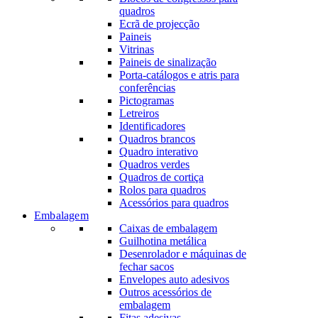
quadros
Ecrã de projecção
Paineis
Vitrinas
Paineis de sinalização
Porta-catálogos e atris para
conferências
Pictogramas
Letreiros
Identificadores
Quadros brancos
Quadro interativo
Quadros verdes
Quadros de cortiça
Rolos para quadros
Acessórios para quadros
Embalagem
Caixas de embalagem
Guilhotina metálica
Desenrolador e máquinas de
fechar sacos
Envelopes auto adesivos
Outros acessórios de
embalagem
Fitas adesivas