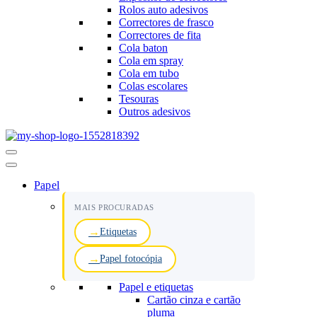
Rolos auto adesivos
Correctores de frasco
Correctores de fita
Cola baton
Cola em spray
Cola em tubo
Colas escolares
Tesouras
Outros adesivos
Menu
de
navegação
Papel
MAIS PROCURADAS
Etiquetas
Papel fotocópia
Papel e etiquetas
Cartão cinza e cartão
pluma