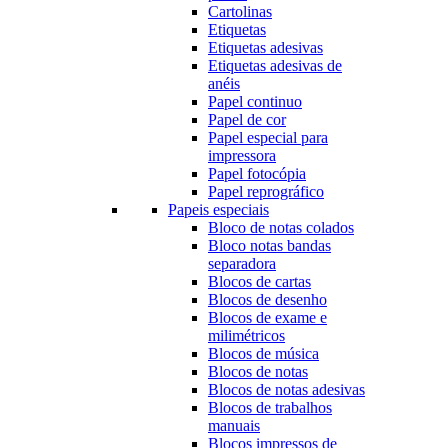
Cartolinas
Etiquetas
Etiquetas adesivas
Etiquetas adesivas de
anéis
Papel continuo
Papel de cor
Papel especial para
impressora
Papel fotocópia
Papel reprográfico
Papeis especiais
Bloco de notas colados
Bloco notas bandas
separadora
Blocos de cartas
Blocos de desenho
Blocos de exame e
milimétricos
Blocos de música
Blocos de notas
Blocos de notas adesivas
Blocos de trabalhos
manuais
Blocos impressos de