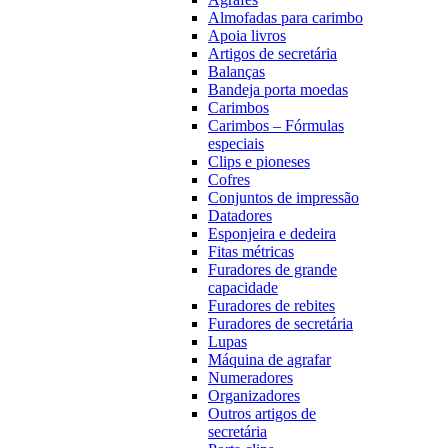
Almofadas para carimbo
Apoia livros
Artigos de secretária
Balanças
Bandeja porta moedas
Carimbos
Carimbos – Fórmulas
especiais
Clips e pioneses
Cofres
Conjuntos de impressão
Datadores
Esponjeira e dedeira
Fitas métricas
Furadores de grande
capacidade
Furadores de rebites
Furadores de secretária
Lupas
Máquina de agrafar
Numeradores
Organizadores
Outros artigos de
secretária