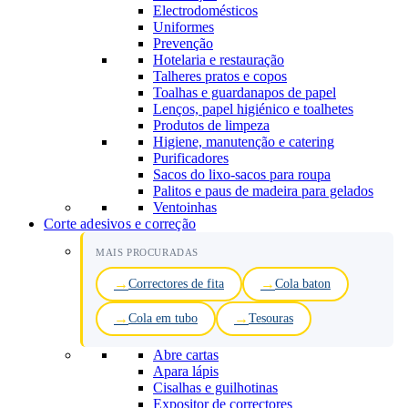
Electrodomésticos
Uniformes
Prevenção
Hotelaria e restauração
Talheres pratos e copos
Toalhas e guardanapos de papel
Lenços, papel higiénico e toalhetes
Produtos de limpeza
Higiene, manutenção e catering
Purificadores
Sacos do lixo-sacos para roupa
Palitos e paus de madeira para gelados
Ventoinhas
Corte adesivos e correção
MAIS PROCURADAS
Correctores de fita
Cola baton
Cola em tubo
Tesouras
Abre cartas
Apara lápis
Cisalhas e guilhotinas
Expositor de correctores