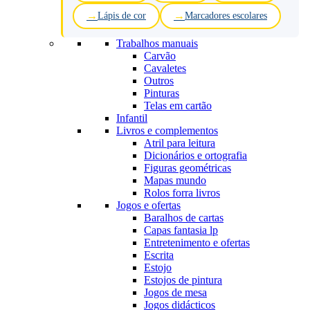
Lápis de cor
Marcadores escolares
Trabalhos manuais
Carvão
Cavaletes
Outros
Pinturas
Telas em cartão
Infantil
Livros e complementos
Atril para leitura
Dicionários e ortografia
Figuras geométricas
Mapas mundo
Rolos forra livros
Jogos e ofertas
Baralhos de cartas
Capas fantasia lp
Entretenimento e ofertas
Escrita
Estojo
Estojos de pintura
Jogos de mesa
Jogos didácticos