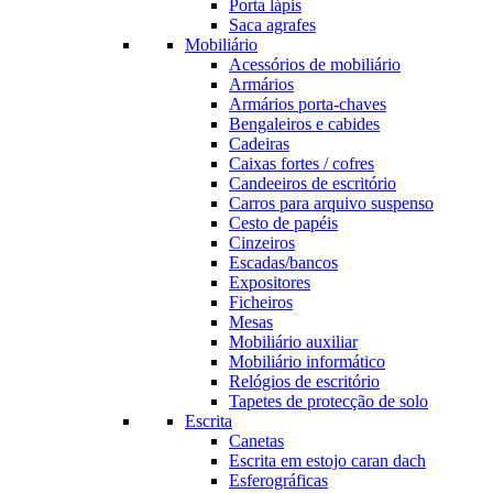
Porta lápis
Saca agrafes
Mobiliário
Acessórios de mobiliário
Armários
Armários porta-chaves
Bengaleiros e cabides
Cadeiras
Caixas fortes / cofres
Candeeiros de escritório
Carros para arquivo suspenso
Cesto de papéis
Cinzeiros
Escadas/bancos
Expositores
Ficheiros
Mesas
Mobiliário auxiliar
Mobiliário informático
Relógios de escritório
Tapetes de protecção de solo
Escrita
Canetas
Escrita em estojo caran dach
Esferográficas