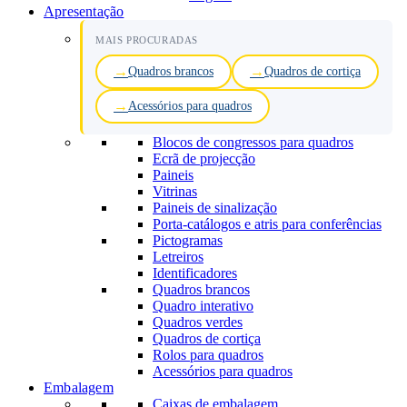
Apresentação
MAIS PROCURADAS
Quadros brancos
Quadros de cortiça
Acessórios para quadros
Blocos de congressos para quadros
Ecrã de projecção
Paineis
Vitrinas
Paineis de sinalização
Porta-catálogos e atris para conferências
Pictogramas
Letreiros
Identificadores
Quadros brancos
Quadro interativo
Quadros verdes
Quadros de cortiça
Rolos para quadros
Acessórios para quadros
Embalagem
Caixas de embalagem