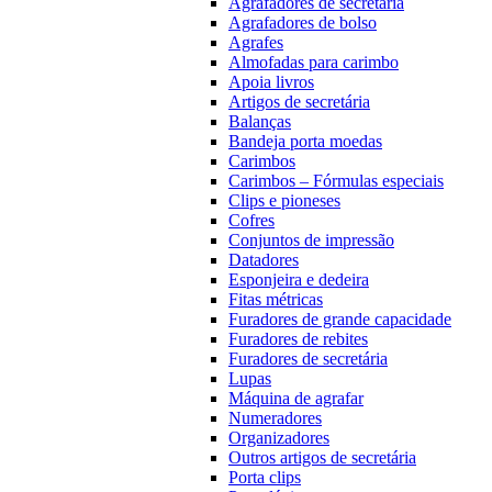
Agrafadores de secretária
Agrafadores de bolso
Agrafes
Almofadas para carimbo
Apoia livros
Artigos de secretária
Balanças
Bandeja porta moedas
Carimbos
Carimbos – Fórmulas especiais
Clips e pioneses
Cofres
Conjuntos de impressão
Datadores
Esponjeira e dedeira
Fitas métricas
Furadores de grande capacidade
Furadores de rebites
Furadores de secretária
Lupas
Máquina de agrafar
Numeradores
Organizadores
Outros artigos de secretária
Porta clips