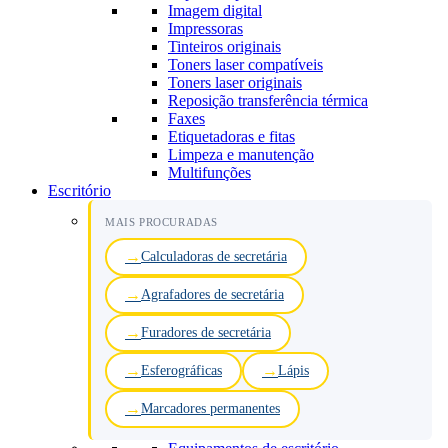
Imagem digital
Impressoras
Tinteiros originais
Toners laser compatíveis
Toners laser originais
Reposição transferência térmica
Faxes
Etiquetadoras e fitas
Limpeza e manutenção
Multifunções
Escritório
MAIS PROCURADAS
Calculadoras de secretária
Agrafadores de secretária
Furadores de secretária
Esferográficas
Lápis
Marcadores permanentes