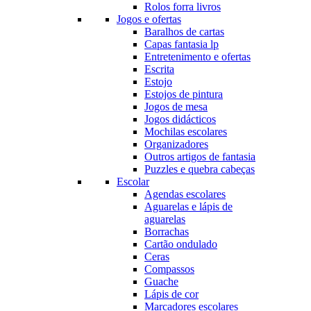
Rolos forra livros
Jogos e ofertas
Baralhos de cartas
Capas fantasia lp
Entretenimento e ofertas
Escrita
Estojo
Estojos de pintura
Jogos de mesa
Jogos didácticos
Mochilas escolares
Organizadores
Outros artigos de fantasia
Puzzles e quebra cabeças
Escolar
Agendas escolares
Aguarelas e lápis de
aguarelas
Borrachas
Cartão ondulado
Ceras
Compassos
Guache
Lápis de cor
Marcadores escolares