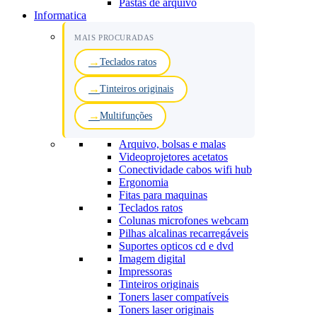
Pastas de arquivo
Informatica
MAIS PROCURADAS
Teclados ratos
Tinteiros originais
Multifunções
Arquivo, bolsas e malas
Videoprojetores acetatos
Conectividade cabos wifi hub
Ergonomia
Fitas para maquinas
Teclados ratos
Colunas microfones webcam
Pilhas alcalinas recarregáveis
Suportes opticos cd e dvd
Imagem digital
Impressoras
Tinteiros originais
Toners laser compatíveis
Toners laser originais