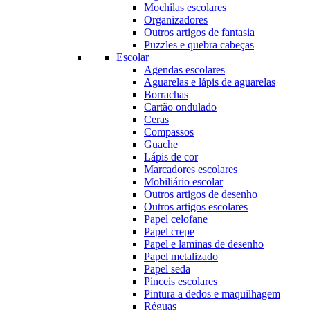
Mochilas escolares
Organizadores
Outros artigos de fantasia
Puzzles e quebra cabeças
Escolar
Agendas escolares
Aguarelas e lápis de aguarelas
Borrachas
Cartão ondulado
Ceras
Compassos
Guache
Lápis de cor
Marcadores escolares
Mobiliário escolar
Outros artigos de desenho
Outros artigos escolares
Papel celofane
Papel crepe
Papel e laminas de desenho
Papel metalizado
Papel seda
Pinceis escolares
Pintura a dedos e maquilhagem
Réguas