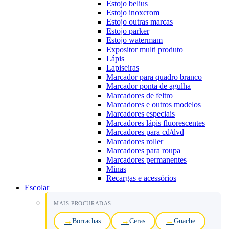
Estojo belius
Estojo inoxcrom
Estojo outras marcas
Estojo parker
Estojo watermam
Expositor multi produto
Lápis
Lapiseiras
Marcador para quadro branco
Marcador ponta de agulha
Marcadores de feltro
Marcadores e outros modelos
Marcadores especiais
Marcadores lápis fluorescentes
Marcadores para cd/dvd
Marcadores roller
Marcadores para roupa
Marcadores permanentes
Minas
Recargas e acessórios
Escolar
MAIS PROCURADAS
Borrachas
Ceras
Guache