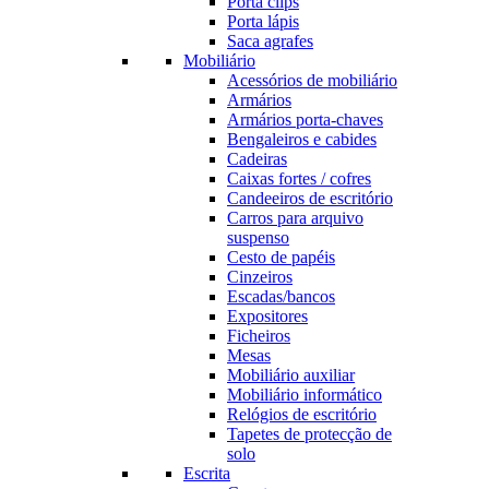
Porta clips
Porta lápis
Saca agrafes
Mobiliário
Acessórios de mobiliário
Armários
Armários porta-chaves
Bengaleiros e cabides
Cadeiras
Caixas fortes / cofres
Candeeiros de escritório
Carros para arquivo
suspenso
Cesto de papéis
Cinzeiros
Escadas/bancos
Expositores
Ficheiros
Mesas
Mobiliário auxiliar
Mobiliário informático
Relógios de escritório
Tapetes de protecção de
solo
Escrita