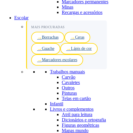
Marcadores permanentes
Minas
Recargas e acessórios
Escolar
MAIS PROCURADAS
Borrachas
Ceras
Guache
Lápis de cor
Marcadores escolares
Trabalhos manuais
Carvão
Cavaletes
Outros
Pinturas
Telas em cartão
Infantil
Livros e complementos
Atril para leitura
Dicionários e ortografia
Figuras geométricas
Mapas mundo