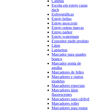
Canetas
Escrita em estojo caran
dach
Esferográficas
Estojo belius
Estojo inoxcrom
Estojo outras marcas
Estojo parker
Estojo watermam
Expositor multi produto
Lápis
Lapiseiras
Marcador para quadro
branco
Marcador ponta de
agulha
Marcadores de feltro
Marcadores e outros
modelos
Marcadores especiais
Marcadores lápis
fluorescentes
Marcadores para cd/dvd
Marcadores roller
Marcadores para roupa