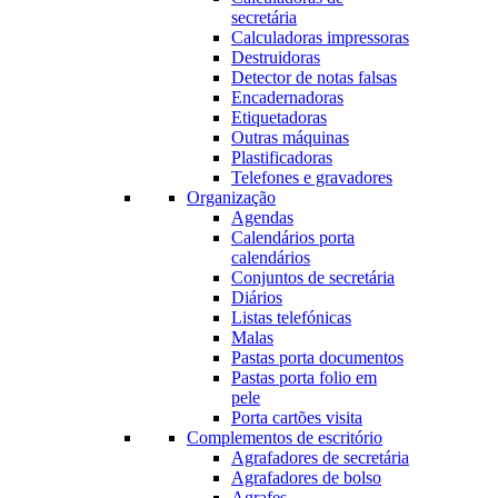
secretária
Calculadoras impressoras
Destruidoras
Detector de notas falsas
Encadernadoras
Etiquetadoras
Outras máquinas
Plastificadoras
Telefones e gravadores
Organização
Agendas
Calendários porta
calendários
Conjuntos de secretária
Diários
Listas telefónicas
Malas
Pastas porta documentos
Pastas porta folio em
pele
Porta cartões visita
Complementos de escritório
Agrafadores de secretária
Agrafadores de bolso
Agrafes