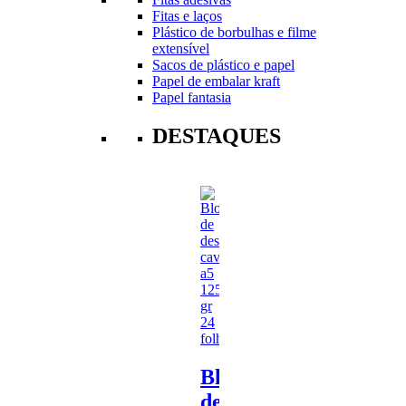
Fitas e laços
Plástico de borbulhas e filme
extensível
Sacos de plástico e papel
Papel de embalar kraft
Papel fantasia
DESTAQUES
Bloco
de