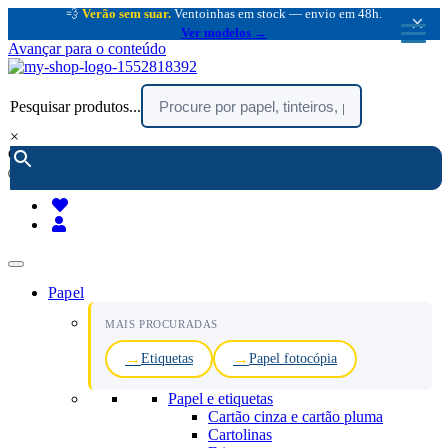
💨
Verão sem suar.
Ventoinhas em stock — envio em 48h.
×
Ver modelos →
Avançar para o conteúdo
Pesquisar produtos...
×
encomendar por telefone :
216 003 523
(chamada rede fixa nacional)
Papel
MAIS PROCURADAS
Etiquetas
Papel fotocópia
Papel e etiquetas
Cartão cinza e cartão pluma
Cartolinas