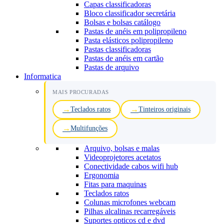
Capas classificadoras
Bloco classificador secretária
Bolsas e bolsas catálogo
Pastas de anéis em polipropileno
Pasta elásticos polipropileno
Pastas classificadoras
Pastas de anéis em cartão
Pastas de arquivo
Informatica
MAIS PROCURADAS
Teclados ratos
Tinteiros originais
Multifunções
Arquivo, bolsas e malas
Videoprojetores acetatos
Conectividade cabos wifi hub
Ergonomia
Fitas para maquinas
Teclados ratos
Colunas microfones webcam
Pilhas alcalinas recarregáveis
Suportes opticos cd e dvd