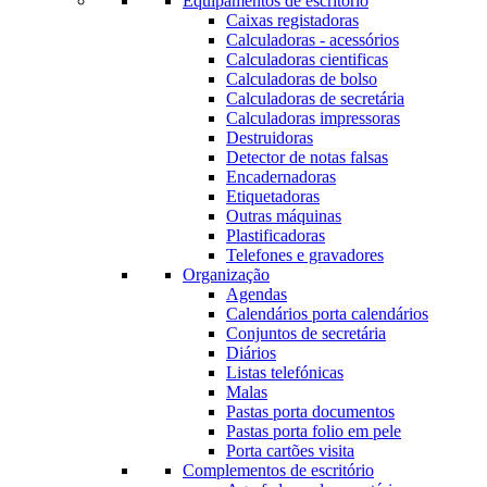
Equipamentos de escritório
Caixas registadoras
Calculadoras - acessórios
Calculadoras cientificas
Calculadoras de bolso
Calculadoras de secretária
Calculadoras impressoras
Destruidoras
Detector de notas falsas
Encadernadoras
Etiquetadoras
Outras máquinas
Plastificadoras
Telefones e gravadores
Organização
Agendas
Calendários porta calendários
Conjuntos de secretária
Diários
Listas telefónicas
Malas
Pastas porta documentos
Pastas porta folio em pele
Porta cartões visita
Complementos de escritório