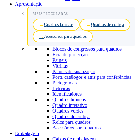
Apresentação
MAIS PROCURADAS
Quadros brancos
Quadros de cortiça
Acessórios para quadros
Blocos de congressos para quadros
Ecrã de projecção
Paineis
Vitrinas
Paineis de sinalização
Porta-catálogos e atris para conferências
Pictogramas
Letreiros
Identificadores
Quadros brancos
Quadro interativo
Quadros verdes
Quadros de cortiça
Rolos para quadros
Acessórios para quadros
Embalagem
Caixas de embalagem