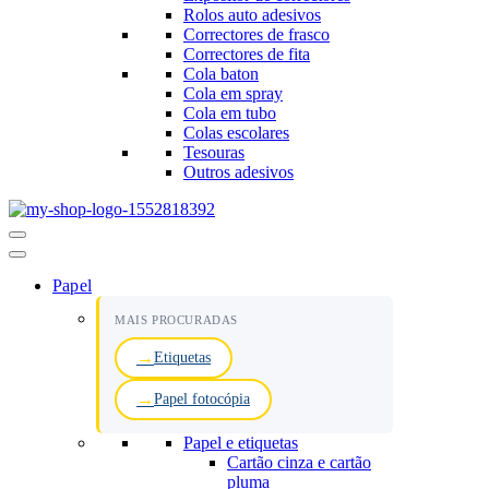
Rolos auto adesivos
Correctores de frasco
Correctores de fita
Cola baton
Cola em spray
Cola em tubo
Colas escolares
Tesouras
Outros adesivos
Menu
de
navegação
Papel
MAIS PROCURADAS
Etiquetas
Papel fotocópia
Papel e etiquetas
Cartão cinza e cartão
pluma