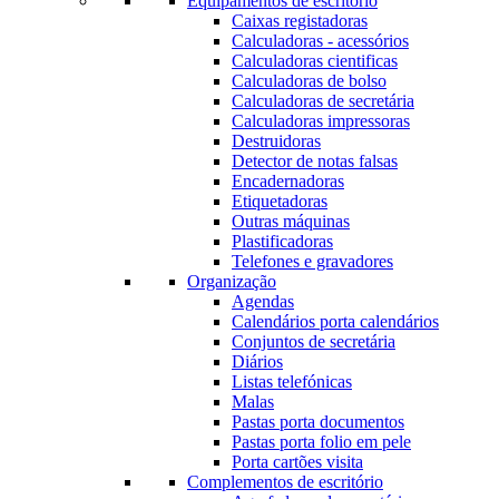
Equipamentos de escritório
Caixas registadoras
Calculadoras - acessórios
Calculadoras cientificas
Calculadoras de bolso
Calculadoras de secretária
Calculadoras impressoras
Destruidoras
Detector de notas falsas
Encadernadoras
Etiquetadoras
Outras máquinas
Plastificadoras
Telefones e gravadores
Organização
Agendas
Calendários porta calendários
Conjuntos de secretária
Diários
Listas telefónicas
Malas
Pastas porta documentos
Pastas porta folio em pele
Porta cartões visita
Complementos de escritório