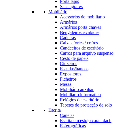
Porta lápis
Saca agrafes
Mobiliário
Acessórios de mobiliário
Armários
Armários porta-chaves
Bengaleiros e cabides
Cadeiras
Caixas fortes / cofres
Candeeiros de escritório
Carros para arquivo suspenso
Cesto de papéis
Cinzeiros
Escadas/bancos
Expositores
Ficheiros
Mesas
Mobiliário auxiliar
Mobiliário informático
Relógios de escritório
Tapetes de protecção de solo
Escrita
Canetas
Escrita em estojo caran dach
Esferográficas