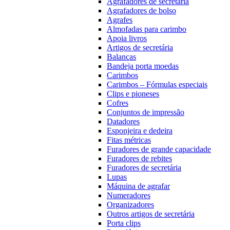
Agrafadores de secretária
Agrafadores de bolso
Agrafes
Almofadas para carimbo
Apoia livros
Artigos de secretária
Balanças
Bandeja porta moedas
Carimbos
Carimbos – Fórmulas especiais
Clips e pioneses
Cofres
Conjuntos de impressão
Datadores
Esponjeira e dedeira
Fitas métricas
Furadores de grande capacidade
Furadores de rebites
Furadores de secretária
Lupas
Máquina de agrafar
Numeradores
Organizadores
Outros artigos de secretária
Porta clips