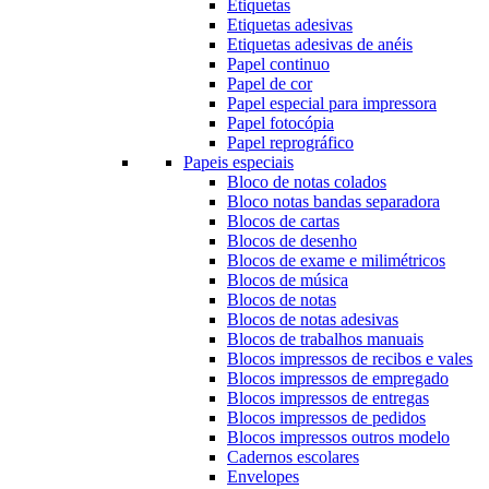
Etiquetas
Etiquetas adesivas
Etiquetas adesivas de anéis
Papel continuo
Papel de cor
Papel especial para impressora
Papel fotocópia
Papel reprográfico
Papeis especiais
Bloco de notas colados
Bloco notas bandas separadora
Blocos de cartas
Blocos de desenho
Blocos de exame e milimétricos
Blocos de música
Blocos de notas
Blocos de notas adesivas
Blocos de trabalhos manuais
Blocos impressos de recibos e vales
Blocos impressos de empregado
Blocos impressos de entregas
Blocos impressos de pedidos
Blocos impressos outros modelo
Cadernos escolares
Envelopes