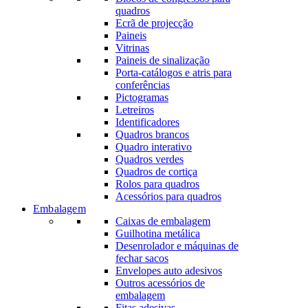
quadros
Ecrã de projecção
Paineis
Vitrinas
Paineis de sinalização
Porta-catálogos e atris para
conferências
Pictogramas
Letreiros
Identificadores
Quadros brancos
Quadro interativo
Quadros verdes
Quadros de cortiça
Rolos para quadros
Acessórios para quadros
Embalagem
Caixas de embalagem
Guilhotina metálica
Desenrolador e máquinas de
fechar sacos
Envelopes auto adesivos
Outros acessórios de
embalagem
Fitas adesivas