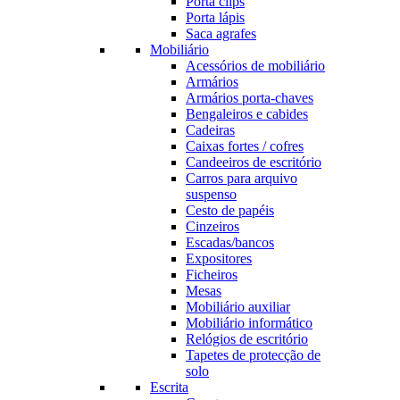
Porta clips
Porta lápis
Saca agrafes
Mobiliário
Acessórios de mobiliário
Armários
Armários porta-chaves
Bengaleiros e cabides
Cadeiras
Caixas fortes / cofres
Candeeiros de escritório
Carros para arquivo
suspenso
Cesto de papéis
Cinzeiros
Escadas/bancos
Expositores
Ficheiros
Mesas
Mobiliário auxiliar
Mobiliário informático
Relógios de escritório
Tapetes de protecção de
solo
Escrita