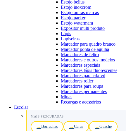
Estojo belius
Estojo inoxcrom
Estojo outras marcas
Estojo parker
Estojo watermam
Expositor multi produto
Lápis
Lapiseiras
Marcador para quadro branco
Marcador ponta de agulha
Marcadores de feltro
Marcadores e outros modelos
Marcadores especiais
Marcadores lápis fluorescentes
Marcadores para cd/dvd
Marcadores roller
Marcadores para roupa
Marcadores permanentes
Minas
Recargas e acessórios
Escolar
MAIS PROCURADAS
Borrachas
Ceras
Guache