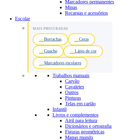
Marcadores permanentes
Minas
Recargas e acessórios
Escolar
MAIS PROCURADAS
Borrachas
Ceras
Guache
Lápis de cor
Marcadores escolares
Trabalhos manuais
Carvão
Cavaletes
Outros
Pinturas
Telas em cartão
Infantil
Livros e complementos
Atril para leitura
Dicionários e ortografia
Figuras geométricas
Mapas mundo