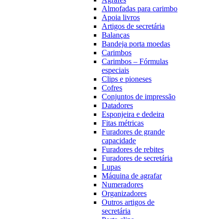
Almofadas para carimbo
Apoia livros
Artigos de secretária
Balanças
Bandeja porta moedas
Carimbos
Carimbos – Fórmulas
especiais
Clips e pioneses
Cofres
Conjuntos de impressão
Datadores
Esponjeira e dedeira
Fitas métricas
Furadores de grande
capacidade
Furadores de rebites
Furadores de secretária
Lupas
Máquina de agrafar
Numeradores
Organizadores
Outros artigos de
secretária