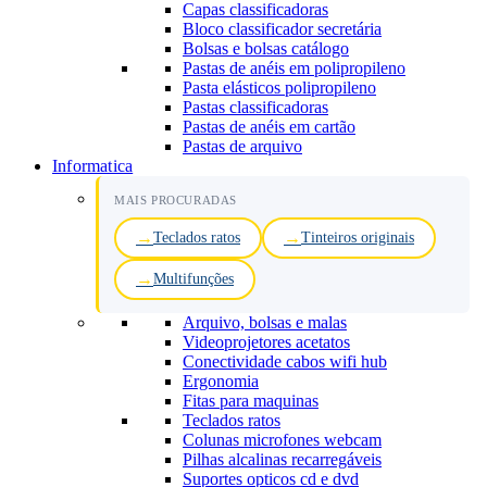
Capas classificadoras
Bloco classificador secretária
Bolsas e bolsas catálogo
Pastas de anéis em polipropileno
Pasta elásticos polipropileno
Pastas classificadoras
Pastas de anéis em cartão
Pastas de arquivo
Informatica
MAIS PROCURADAS
Teclados ratos
Tinteiros originais
Multifunções
Arquivo, bolsas e malas
Videoprojetores acetatos
Conectividade cabos wifi hub
Ergonomia
Fitas para maquinas
Teclados ratos
Colunas microfones webcam
Pilhas alcalinas recarregáveis
Suportes opticos cd e dvd