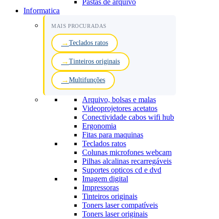
Pastas de arquivo
Informatica
MAIS PROCURADAS
Teclados ratos
Tinteiros originais
Multifunções
Arquivo, bolsas e malas
Videoprojetores acetatos
Conectividade cabos wifi hub
Ergonomia
Fitas para maquinas
Teclados ratos
Colunas microfones webcam
Pilhas alcalinas recarregáveis
Suportes opticos cd e dvd
Imagem digital
Impressoras
Tinteiros originais
Toners laser compatíveis
Toners laser originais