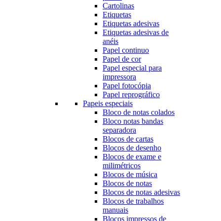
Cartolinas
Etiquetas
Etiquetas adesivas
Etiquetas adesivas de
anéis
Papel continuo
Papel de cor
Papel especial para
impressora
Papel fotocópia
Papel reprográfico
Papeis especiais
Bloco de notas colados
Bloco notas bandas
separadora
Blocos de cartas
Blocos de desenho
Blocos de exame e
milimétricos
Blocos de música
Blocos de notas
Blocos de notas adesivas
Blocos de trabalhos
manuais
Blocos impressos de