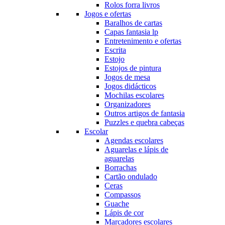
Rolos forra livros
Jogos e ofertas
Baralhos de cartas
Capas fantasia lp
Entretenimento e ofertas
Escrita
Estojo
Estojos de pintura
Jogos de mesa
Jogos didácticos
Mochilas escolares
Organizadores
Outros artigos de fantasia
Puzzles e quebra cabeças
Escolar
Agendas escolares
Aguarelas e lápis de
aguarelas
Borrachas
Cartão ondulado
Ceras
Compassos
Guache
Lápis de cor
Marcadores escolares