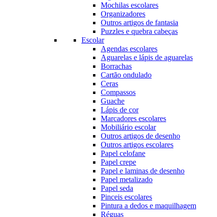
Mochilas escolares
Organizadores
Outros artigos de fantasia
Puzzles e quebra cabeças
Escolar
Agendas escolares
Aguarelas e lápis de aguarelas
Borrachas
Cartão ondulado
Ceras
Compassos
Guache
Lápis de cor
Marcadores escolares
Mobiliário escolar
Outros artigos de desenho
Outros artigos escolares
Papel celofane
Papel crepe
Papel e laminas de desenho
Papel metalizado
Papel seda
Pinceis escolares
Pintura a dedos e maquilhagem
Réguas