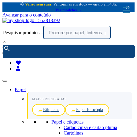
💨
Verão sem suar.
Ventoinhas em stock — envio em 48h.
×
Ver modelos →
Avançar para o conteúdo
Pesquisar produtos...
×
encomendar por telefone :
216 003 523
(chamada rede fixa nacional)
Papel
MAIS PROCURADAS
Etiquetas
Papel fotocópia
Papel e etiquetas
Cartão cinza e cartão pluma
Cartolinas