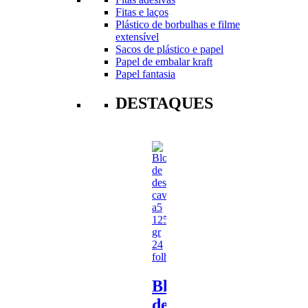
Fitas e laços
Plástico de borbulhas e filme
extensível
Sacos de plástico e papel
Papel de embalar kraft
Papel fantasia
DESTAQUES
Bloco
de