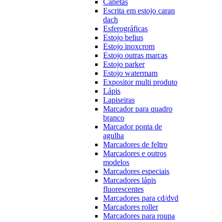
Canetas
Escrita em estojo caran
dach
Esferográficas
Estojo belius
Estojo inoxcrom
Estojo outras marcas
Estojo parker
Estojo watermam
Expositor multi produto
Lápis
Lapiseiras
Marcador para quadro
branco
Marcador ponta de
agulha
Marcadores de feltro
Marcadores e outros
modelos
Marcadores especiais
Marcadores lápis
fluorescentes
Marcadores para cd/dvd
Marcadores roller
Marcadores para roupa