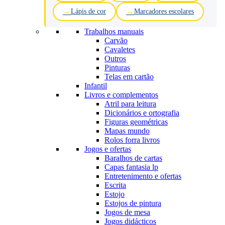
Lápis de cor
Marcadores escolares
Trabalhos manuais
Carvão
Cavaletes
Outros
Pinturas
Telas em cartão
Infantil
Livros e complementos
Atril para leitura
Dicionários e ortografia
Figuras geométricas
Mapas mundo
Rolos forra livros
Jogos e ofertas
Baralhos de cartas
Capas fantasia lp
Entretenimento e ofertas
Escrita
Estojo
Estojos de pintura
Jogos de mesa
Jogos didácticos