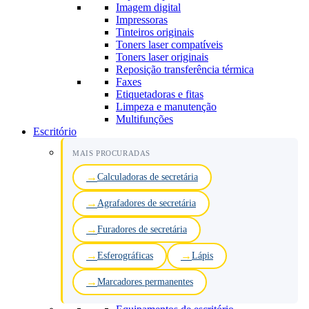
Imagem digital
Impressoras
Tinteiros originais
Toners laser compatíveis
Toners laser originais
Reposição transferência térmica
Faxes
Etiquetadoras e fitas
Limpeza e manutenção
Multifunções
Escritório
MAIS PROCURADAS
Calculadoras de secretária
Agrafadores de secretária
Furadores de secretária
Esferográficas
Lápis
Marcadores permanentes