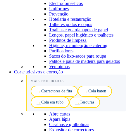
Electrodomésticos
Uniformes
Prevenção
Hotelaria e restauração
Talheres pratos e copos
Toalhas e guardanapos de papel
Lenços, papel higiénico e toalhetes
Produtos de limpeza
Higiene, manutenção e catering
Purificadores
Sacos do lixo-sacos para roupa
Palitos e paus de madeira para gelados
Ventoinhas
Corte adesivos e correção
MAIS PROCURADAS
Correctores de fita
Cola baton
Cola em tubo
Tesouras
Abre cartas
Apara lápis
Cisalhas e guilhotinas
Expositor de correctores