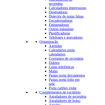
secretária
Calculadoras impressoras
Destruidoras
Detector de notas falsas
Encadernadoras
Etiquetadoras
Outras máquinas
Plastificadoras
Telefones e gravadores
Organização
Agendas
Calendários porta
calendários
Conjuntos de secretária
Diários
Listas telefónicas
Malas
Pastas porta documentos
Pastas porta folio em
pele
Porta cartões visita
Complementos de escritório
Agrafadores de secretária
Agrafadores de bolso
Agrafes