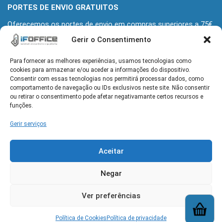
PORTES DE ENVIO GRATUITOS
Oferecemos os portes de envio em compras superiores a 75€
+iva
Gerir o Consentimento
Para fornecer as melhores experiências, usamos tecnologias como
MORADA
cookies para armazenar e/ou aceder a informações do dispositivo.
Alameda Grupo Desportivo Alcochetense 139
Consentir com essas tecnologias nos permitirá processar dados, como
2890-110 Alcochete
comportamento de navegação ou IDs exclusivos neste site. Não consentir
ou retirar o consentimento pode afetar negativamante certos recursos e
funções.
HORÁRIO
Gerir serviços
Seg-Sex: 9h-13h e 14h-18h
Aceitar
CONTACTOS
geral@ifoffice.pt
| 960 064 173
Negar
(rede móvel nacional)
Ver preferências
Política de Cookies
Política de privacidade