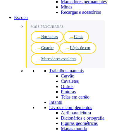
Marcadores permanentes
Minas
Recargas e acessórios
Escolar
MAIS PROCURADAS
Borrachas
Ceras
Guache
Lápis de cor
Marcadores escolares
Trabalhos manuais
Carvão
Cavaletes
Outros
Pinturas
Telas em cartão
Infantil
Livros e complementos
Atril para leitura
Dicionários e ortografia
Figuras geométricas
Mapas mundo