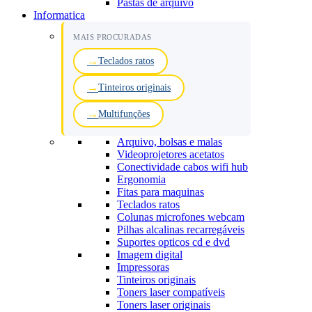
Pastas de arquivo
Informatica
MAIS PROCURADAS
Teclados ratos
Tinteiros originais
Multifunções
Arquivo, bolsas e malas
Videoprojetores acetatos
Conectividade cabos wifi hub
Ergonomia
Fitas para maquinas
Teclados ratos
Colunas microfones webcam
Pilhas alcalinas recarregáveis
Suportes opticos cd e dvd
Imagem digital
Impressoras
Tinteiros originais
Toners laser compatíveis
Toners laser originais