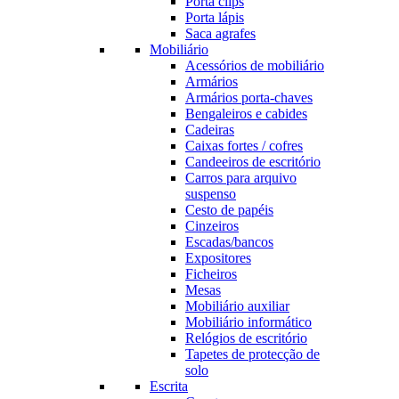
Porta clips
Porta lápis
Saca agrafes
Mobiliário
Acessórios de mobiliário
Armários
Armários porta-chaves
Bengaleiros e cabides
Cadeiras
Caixas fortes / cofres
Candeeiros de escritório
Carros para arquivo
suspenso
Cesto de papéis
Cinzeiros
Escadas/bancos
Expositores
Ficheiros
Mesas
Mobiliário auxiliar
Mobiliário informático
Relógios de escritório
Tapetes de protecção de
solo
Escrita