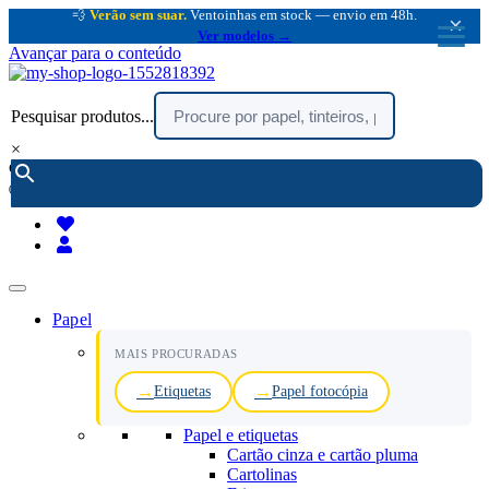
💨
Verão sem suar.
Ventoinhas em stock — envio em 48h.
×
Ver modelos →
Avançar para o conteúdo
Pesquisar produtos...
×
encomendar por telefone :
216 003 523
(chamada rede fixa nacional)
Papel
MAIS PROCURADAS
Etiquetas
Papel fotocópia
Papel e etiquetas
Cartão cinza e cartão pluma
Cartolinas