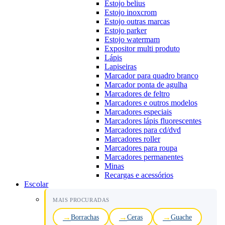
Estojo belius
Estojo inoxcrom
Estojo outras marcas
Estojo parker
Estojo watermam
Expositor multi produto
Lápis
Lapiseiras
Marcador para quadro branco
Marcador ponta de agulha
Marcadores de feltro
Marcadores e outros modelos
Marcadores especiais
Marcadores lápis fluorescentes
Marcadores para cd/dvd
Marcadores roller
Marcadores para roupa
Marcadores permanentes
Minas
Recargas e acessórios
Escolar
MAIS PROCURADAS
Borrachas
Ceras
Guache