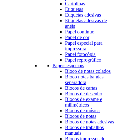
Cartolinas
Etiquetas
Etiquetas adesivas
Etiquetas adesivas de
anéis
Papel continuo
Papel de cor
Papel especial para
impressora
Papel fotocópia
Papel reprográfico
Papeis especiais
Bloco de notas colados
Bloco notas bandas
separadora
Blocos de cartas
Blocos de desenho
Blocos de exame e
milimétricos
Blocos de música
Blocos de notas
Blocos de notas adesivas
Blocos de trabalhos
manuais
Blocos impressos de