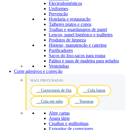
Electrodomésticos
Uniformes
Prevenção
Hotelaria e restauração
Talheres pratos e copos
Toalhas e guardanapos de papel
Lenços, papel higiénico e toalhetes
Produtos de limpeza
Higiene, manutenção e catering
Purificadores
Sacos do lixo-sacos para roupa
Palitos e paus de madeira para gelados
Ventoinhas
Corte adesivos e correção
MAIS PROCURADAS
Correctores de fita
Cola baton
Cola em tubo
Tesouras
Abre cartas
Apara lápis
Cisalhas e guilhotinas
Expositor de correctores