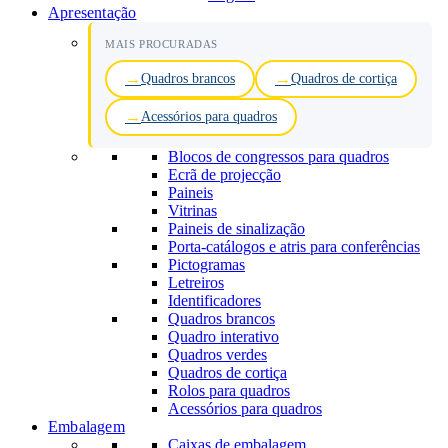
Apresentação
MAIS PROCURADAS
Quadros brancos
Quadros de cortiça
Acessórios para quadros
Blocos de congressos para quadros
Ecrã de projecção
Paineis
Vitrinas
Paineis de sinalização
Porta-catálogos e atris para conferências
Pictogramas
Letreiros
Identificadores
Quadros brancos
Quadro interativo
Quadros verdes
Quadros de cortiça
Rolos para quadros
Acessórios para quadros
Embalagem
Caixas de embalagem