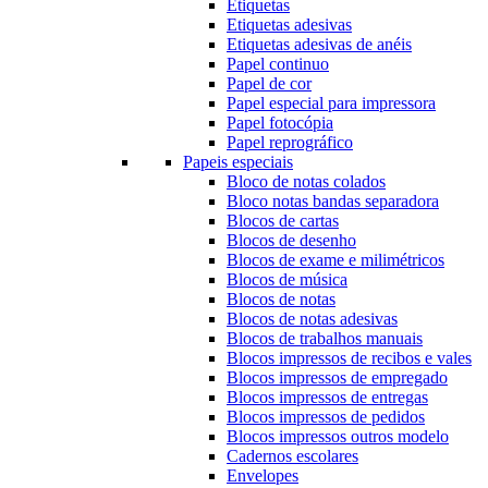
Etiquetas
Etiquetas adesivas
Etiquetas adesivas de anéis
Papel continuo
Papel de cor
Papel especial para impressora
Papel fotocópia
Papel reprográfico
Papeis especiais
Bloco de notas colados
Bloco notas bandas separadora
Blocos de cartas
Blocos de desenho
Blocos de exame e milimétricos
Blocos de música
Blocos de notas
Blocos de notas adesivas
Blocos de trabalhos manuais
Blocos impressos de recibos e vales
Blocos impressos de empregado
Blocos impressos de entregas
Blocos impressos de pedidos
Blocos impressos outros modelo
Cadernos escolares
Envelopes