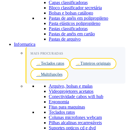
Capas classificadoras
Bloco classificador secretária
Bolsas e bolsas catálogo
Pastas de anéis em polipropileno
Pasta elásticos polipropileno
Pastas classificadoras
Pastas de anéis em cartão
Pastas de arquivo
Informatica
MAIS PROCURADAS
Teclados ratos
Tinteiros originais
Multifunções
Arquivo, bolsas e malas
Videoprojetores acetatos
Conectividade cabos wifi hub
Ergonomia
Fitas para maquinas
Teclados ratos
Colunas microfones webcam
Pilhas alcalinas recarregáveis
Suportes opticos cd e dvd