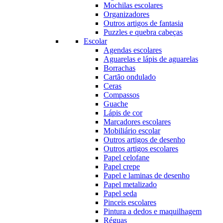
Mochilas escolares
Organizadores
Outros artigos de fantasia
Puzzles e quebra cabeças
Escolar
Agendas escolares
Aguarelas e lápis de aguarelas
Borrachas
Cartão ondulado
Ceras
Compassos
Guache
Lápis de cor
Marcadores escolares
Mobiliário escolar
Outros artigos de desenho
Outros artigos escolares
Papel celofane
Papel crepe
Papel e laminas de desenho
Papel metalizado
Papel seda
Pinceis escolares
Pintura a dedos e maquilhagem
Réguas