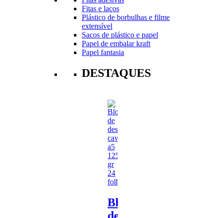
Fitas e laços
Plástico de borbulhas e filme
extensível
Sacos de plástico e papel
Papel de embalar kraft
Papel fantasia
DESTAQUES
Bloco
de