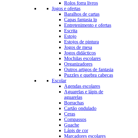
Rolos forra livros
Jogos e ofertas
Baralhos de cartas
Capas fantasia lp
Entretenimento e ofertas
Escrita
Estojo
Estojos de pintura
Jogos de mesa
Jogos didácticos
Mochilas escolares
Organizadores
Outros artigos de fantasia
Puzzles e quebra cabeças
Escolar
Agendas escolares
Aguarelas e lápis de
aguarelas
Borrachas
Cartão ondulado
Ceras
Compassos
Guache
Lápis de cor
Marcadores escolares