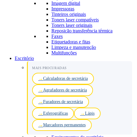
Imagem digital
Impressoras
Tinteiros originais
Toners laser compatíveis
Toners laser originais
Reposição transferência térmica
Faxes
Etiquetadoras e fitas
Limpeza e manutenção
Multifunções
Escritório
MAIS PROCURADAS
Calculadoras de secretária
Agrafadores de secretária
Furadores de secretária
Esferográficas
Lápis
Marcadores permanentes