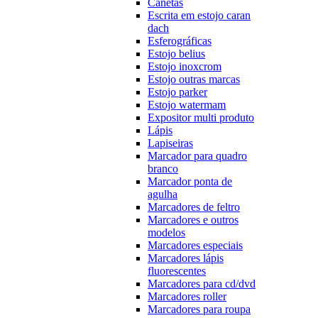
Canetas
Escrita em estojo caran
dach
Esferográficas
Estojo belius
Estojo inoxcrom
Estojo outras marcas
Estojo parker
Estojo watermam
Expositor multi produto
Lápis
Lapiseiras
Marcador para quadro
branco
Marcador ponta de
agulha
Marcadores de feltro
Marcadores e outros
modelos
Marcadores especiais
Marcadores lápis
fluorescentes
Marcadores para cd/dvd
Marcadores roller
Marcadores para roupa