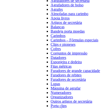
Agrafadores de secretária
Agrafadores de bolso
Agrafes
Almofadas para carimbo
Apoia livros
Artigos de secretária
Balanças
Bandeja porta moedas
Carimbos
Carimbos – Fórmulas especiais
Clips e pioneses
Cofres
Conjuntos de impressão
Datadores
Esponjeira e dedeira
Fitas métricas
Furadores de grande capacidade
Furadores de rebites
Furadores de secretária
Lupas
Máquina de agrafar
Numeradores
Organizadores
Outros artigos de secretária
Porta clips