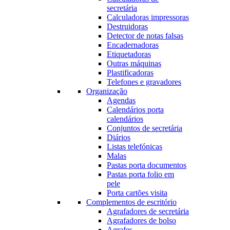
secretária
Calculadoras impressoras
Destruidoras
Detector de notas falsas
Encadernadoras
Etiquetadoras
Outras máquinas
Plastificadoras
Telefones e gravadores
Organização
Agendas
Calendários porta
calendários
Conjuntos de secretária
Diários
Listas telefónicas
Malas
Pastas porta documentos
Pastas porta folio em
pele
Porta cartões visita
Complementos de escritório
Agrafadores de secretária
Agrafadores de bolso
Agrafes