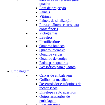
quadros
Ecrã de projecção
Paineis
Vitrinas
Paineis de sinalização
Porta-catálogos e atris para
conferências
Pictogramas
Letreiros
Identificadores
Quadros brancos
Quadro interativo
Quadros verdes
Quadros de cortiça
Rolos para quadros
Acessórios para quadros
Embalagem
Caixas de embalagem
Guilhotina metálica
Desenrolador e máquinas de
fechar sacos
Envelopes auto adesivos
Outros acessórios de
embalagem
Fitas adesivas