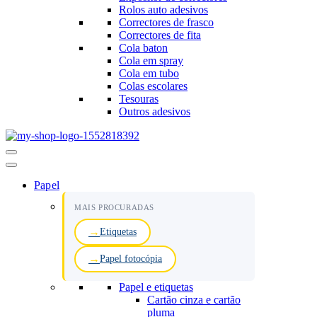
Rolos auto adesivos
Correctores de frasco
Correctores de fita
Cola baton
Cola em spray
Cola em tubo
Colas escolares
Tesouras
Outros adesivos
Menu
de
navegação
Papel
MAIS PROCURADAS
Etiquetas
Papel fotocópia
Papel e etiquetas
Cartão cinza e cartão
pluma