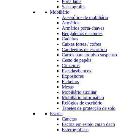
Porta lápis
Saca agrafes
Mobiliário
Acessórios de mobiliário
Armários
Armários porta-chaves
Bengaleiros e cabides
Cadeiras
Caixas fortes / cofres
Candeeiros de escritório
Carros para arquivo suspenso
Cesto de papéis
Cinzeiros
Escadas/bancos
Expositores
Ficheiros
Mesas
Mobiliário auxiliar
Mobiliário informático
Relógios de escritório
Tapetes de protecção de solo
Escrita
Canetas
Escrita em estojo caran dach
Esferográficas