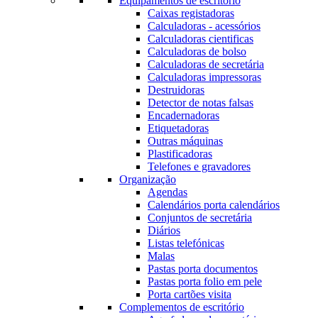
Equipamentos de escritório
Caixas registadoras
Calculadoras - acessórios
Calculadoras cientificas
Calculadoras de bolso
Calculadoras de secretária
Calculadoras impressoras
Destruidoras
Detector de notas falsas
Encadernadoras
Etiquetadoras
Outras máquinas
Plastificadoras
Telefones e gravadores
Organização
Agendas
Calendários porta calendários
Conjuntos de secretária
Diários
Listas telefónicas
Malas
Pastas porta documentos
Pastas porta folio em pele
Porta cartões visita
Complementos de escritório