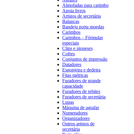
Almofadas para carimbo
Apoia livros
Artigos de secretária
Balanças
Bandeja porta moedas
Carimbos
Carimbos – Fórmulas
especiais
Clips e pioneses
Cofres
Conjuntos de impressão
Datadores
Esponjeira e dedeira
Fitas métricas
Furadores de grande
capacidade
Furadores de rebites
Furadores de secretária
Lupas
Máquina de agrafar
Numeradores
Organizadores
Outros artigos de
secretária