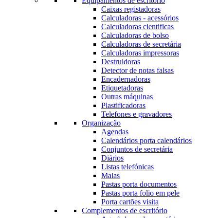
Equipamentos de escritório
Caixas registadoras
Calculadoras - acessórios
Calculadoras cientificas
Calculadoras de bolso
Calculadoras de secretária
Calculadoras impressoras
Destruidoras
Detector de notas falsas
Encadernadoras
Etiquetadoras
Outras máquinas
Plastificadoras
Telefones e gravadores
Organização
Agendas
Calendários porta calendários
Conjuntos de secretária
Diários
Listas telefónicas
Malas
Pastas porta documentos
Pastas porta folio em pele
Porta cartões visita
Complementos de escritório