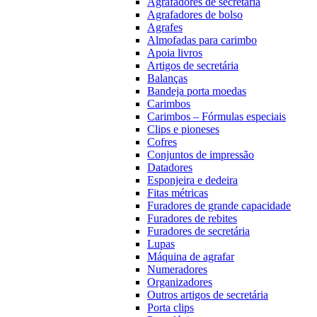
Agrafadores de secretária
Agrafadores de bolso
Agrafes
Almofadas para carimbo
Apoia livros
Artigos de secretária
Balanças
Bandeja porta moedas
Carimbos
Carimbos – Fórmulas especiais
Clips e pioneses
Cofres
Conjuntos de impressão
Datadores
Esponjeira e dedeira
Fitas métricas
Furadores de grande capacidade
Furadores de rebites
Furadores de secretária
Lupas
Máquina de agrafar
Numeradores
Organizadores
Outros artigos de secretária
Porta clips