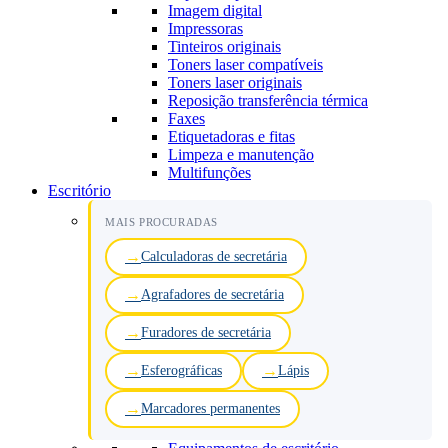
Imagem digital
Impressoras
Tinteiros originais
Toners laser compatíveis
Toners laser originais
Reposição transferência térmica
Faxes
Etiquetadoras e fitas
Limpeza e manutenção
Multifunções
Escritório
MAIS PROCURADAS
Calculadoras de secretária
Agrafadores de secretária
Furadores de secretária
Esferográficas
Lápis
Marcadores permanentes