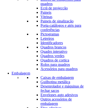
quadros
Ecrã de projecção
Paineis
Vitrinas
Paineis de sinalização
Porta-catálogos e atris para
conferências
Pictogramas
Letreiros
Identificadores
Quadros brancos
Quadro interativo
Quadros verdes
Quadros de cortiça
Rolos para quadros
Acessórios para quadros
Embalagem
Caixas de embalagem
Guilhotina metálica
Desenrolador e máquinas de
fechar sacos
Envelopes auto adesivos
Outros acessórios de
embalagem
Fitas adesivas