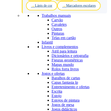
Lápis de cor
Marcadores escolares
Trabalhos manuais
Carvão
Cavaletes
Outros
Pinturas
Telas em cartão
Infantil
Livros e complementos
Atril para leitura
Dicionários e ortografia
Figuras geométricas
Mapas mundo
Rolos forra livros
Jogos e ofertas
Baralhos de cartas
Capas fantasia lp
Entretenimento e ofertas
Escrita
Estojo
Estojos de pintura
Jogos de mesa
Jogos didácticos