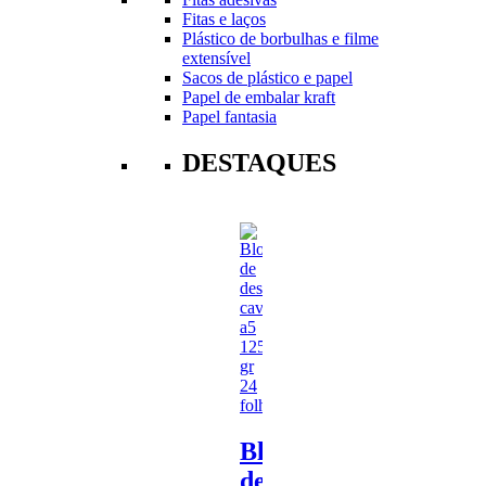
Fitas e laços
Plástico de borbulhas e filme
extensível
Sacos de plástico e papel
Papel de embalar kraft
Papel fantasia
DESTAQUES
Bloco
de