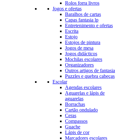
Rolos forra livros
Jogos e ofertas
Baralhos de cartas
Capas fantasia lp
Entretenimento e ofertas
Escrita
Estojo
Estojos de pintura
Jogos de mesa
Jogos didácticos
Mochilas escolares
Organizadores
Outros artigos de fantasia
Puzzles e quebra cabeças
Escolar
Agendas escolares
Aguarelas e lápis de
aguarelas
Borrachas
Cartão ondulado
Ceras
Compassos
Guache
Lápis de cor
Marcadores escolares