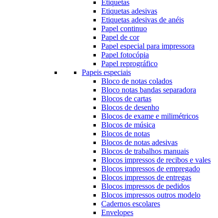
Etiquetas
Etiquetas adesivas
Etiquetas adesivas de anéis
Papel continuo
Papel de cor
Papel especial para impressora
Papel fotocópia
Papel reprográfico
Papeis especiais
Bloco de notas colados
Bloco notas bandas separadora
Blocos de cartas
Blocos de desenho
Blocos de exame e milimétricos
Blocos de música
Blocos de notas
Blocos de notas adesivas
Blocos de trabalhos manuais
Blocos impressos de recibos e vales
Blocos impressos de empregado
Blocos impressos de entregas
Blocos impressos de pedidos
Blocos impressos outros modelo
Cadernos escolares
Envelopes