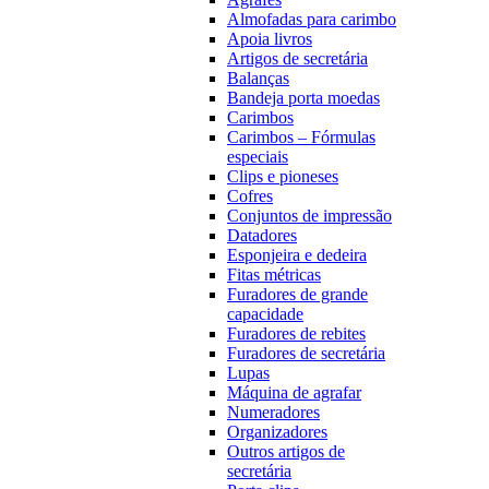
Almofadas para carimbo
Apoia livros
Artigos de secretária
Balanças
Bandeja porta moedas
Carimbos
Carimbos – Fórmulas
especiais
Clips e pioneses
Cofres
Conjuntos de impressão
Datadores
Esponjeira e dedeira
Fitas métricas
Furadores de grande
capacidade
Furadores de rebites
Furadores de secretária
Lupas
Máquina de agrafar
Numeradores
Organizadores
Outros artigos de
secretária