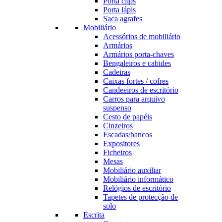
Porta clips
Porta lápis
Saca agrafes
Mobiliário
Acessórios de mobiliário
Armários
Armários porta-chaves
Bengaleiros e cabides
Cadeiras
Caixas fortes / cofres
Candeeiros de escritório
Carros para arquivo
suspenso
Cesto de papéis
Cinzeiros
Escadas/bancos
Expositores
Ficheiros
Mesas
Mobiliário auxiliar
Mobiliário informático
Relógios de escritório
Tapetes de protecção de
solo
Escrita