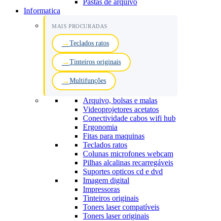
Pastas de arquivo
Informatica
MAIS PROCURADAS
Teclados ratos
Tinteiros originais
Multifunções
Arquivo, bolsas e malas
Videoprojetores acetatos
Conectividade cabos wifi hub
Ergonomia
Fitas para maquinas
Teclados ratos
Colunas microfones webcam
Pilhas alcalinas recarregáveis
Suportes opticos cd e dvd
Imagem digital
Impressoras
Tinteiros originais
Toners laser compatíveis
Toners laser originais