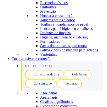
Electrodomésticos
Uniformes
Prevenção
Hotelaria e restauração
Talheres pratos e copos
Toalhas e guardanapos de papel
Lenços, papel higiénico e toalhetes
Produtos de limpeza
Higiene, manutenção e catering
Purificadores
Sacos do lixo-sacos para roupa
Palitos e paus de madeira para gelados
Ventoinhas
Corte adesivos e correção
MAIS PROCURADAS
Correctores de fita
Cola baton
Cola em tubo
Tesouras
Abre cartas
Apara lápis
Cisalhas e guilhotinas
Expositor de correctores