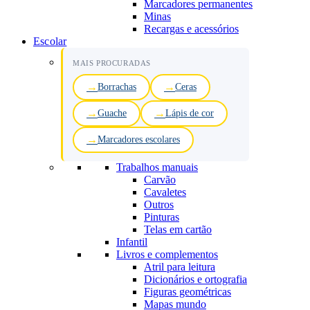
Marcadores permanentes
Minas
Recargas e acessórios
Escolar
MAIS PROCURADAS
Borrachas
Ceras
Guache
Lápis de cor
Marcadores escolares
Trabalhos manuais
Carvão
Cavaletes
Outros
Pinturas
Telas em cartão
Infantil
Livros e complementos
Atril para leitura
Dicionários e ortografia
Figuras geométricas
Mapas mundo