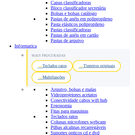
Capas classificadoras
Bloco classificador secretária
Bolsas e bolsas catálogo
Pastas de anéis em polipropileno
Pasta elásticos polipropileno
Pastas classificadoras
Pastas de anéis em cartão
Pastas de arquivo
Informatica
MAIS PROCURADAS
Teclados ratos
Tinteiros originais
Multifunções
Arquivo, bolsas e malas
Videoprojetores acetatos
Conectividade cabos wifi hub
Ergonomia
Fitas para maquinas
Teclados ratos
Colunas microfones webcam
Pilhas alcalinas recarregáveis
Suportes opticos cd e dvd