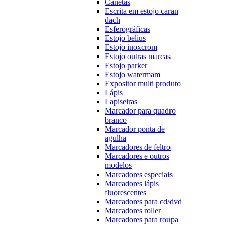
Canetas
Escrita em estojo caran
dach
Esferográficas
Estojo belius
Estojo inoxcrom
Estojo outras marcas
Estojo parker
Estojo watermam
Expositor multi produto
Lápis
Lapiseiras
Marcador para quadro
branco
Marcador ponta de
agulha
Marcadores de feltro
Marcadores e outros
modelos
Marcadores especiais
Marcadores lápis
fluorescentes
Marcadores para cd/dvd
Marcadores roller
Marcadores para roupa