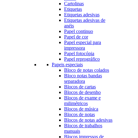
Cartolinas
Etiquetas
Etiquetas adesivas
Etiquetas adesivas de
anéis
Papel continuo
Papel de cor
Papel especial para
impressora
Papel fotocópia
Papel reprográfico
Papeis especiais
Bloco de notas colados
Bloco notas bandas
separadora
Blocos de cartas
Blocos de desenho
Blocos de exame e
milimétricos
Blocos de música
Blocos de notas
Blocos de notas adesivas
Blocos de trabalhos
manuais
Blocos impressos de