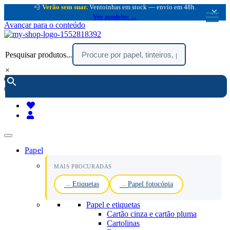
💨
Verão sem suar.
Ventoinhas em stock — envio em 48h.
×
Ver modelos →
Avançar para o conteúdo
Pesquisar produtos...
×
encomendar por telefone :
216 003 523
(chamada rede fixa nacional)
Papel
MAIS PROCURADAS
Etiquetas
Papel fotocópia
Papel e etiquetas
Cartão cinza e cartão pluma
Cartolinas