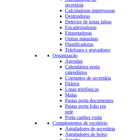
secretária
Calculadoras impressoras
Destruidoras
Detector de notas falsas
Encadernadoras
Etiquetadoras
Outras máquinas
Plastificadoras
Telefones e gravadores
Organização
Agendas
Calendários porta
calendários
Conjuntos de secretária
Diários
Listas telefónicas
Malas
Pastas porta documentos
Pastas porta folio em
pele
Porta cartões visita
Complementos de escritório
Agrafadores de secretária
Agrafadores de bolso
Agrafes