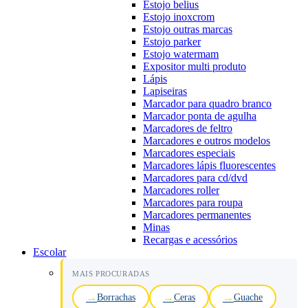
Estojo belius
Estojo inoxcrom
Estojo outras marcas
Estojo parker
Estojo watermam
Expositor multi produto
Lápis
Lapiseiras
Marcador para quadro branco
Marcador ponta de agulha
Marcadores de feltro
Marcadores e outros modelos
Marcadores especiais
Marcadores lápis fluorescentes
Marcadores para cd/dvd
Marcadores roller
Marcadores para roupa
Marcadores permanentes
Minas
Recargas e acessórios
Escolar
MAIS PROCURADAS
Borrachas
Ceras
Guache