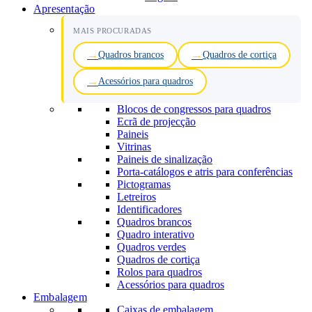
Apresentação
MAIS PROCURADAS
Quadros brancos
Quadros de cortiça
Acessórios para quadros
Blocos de congressos para quadros
Ecrã de projecção
Paineis
Vitrinas
Paineis de sinalização
Porta-catálogos e atris para conferências
Pictogramas
Letreiros
Identificadores
Quadros brancos
Quadro interativo
Quadros verdes
Quadros de cortiça
Rolos para quadros
Acessórios para quadros
Embalagem
Caixas de embalagem