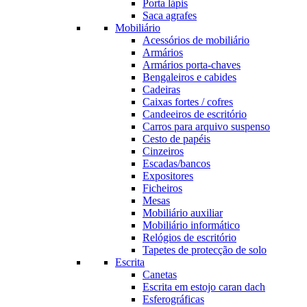
Porta lápis
Saca agrafes
Mobiliário
Acessórios de mobiliário
Armários
Armários porta-chaves
Bengaleiros e cabides
Cadeiras
Caixas fortes / cofres
Candeeiros de escritório
Carros para arquivo suspenso
Cesto de papéis
Cinzeiros
Escadas/bancos
Expositores
Ficheiros
Mesas
Mobiliário auxiliar
Mobiliário informático
Relógios de escritório
Tapetes de protecção de solo
Escrita
Canetas
Escrita em estojo caran dach
Esferográficas