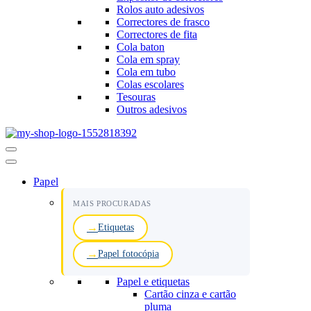
Rolos auto adesivos
Correctores de frasco
Correctores de fita
Cola baton
Cola em spray
Cola em tubo
Colas escolares
Tesouras
Outros adesivos
Menu
de
navegação
Papel
MAIS PROCURADAS
Etiquetas
Papel fotocópia
Papel e etiquetas
Cartão cinza e cartão
pluma