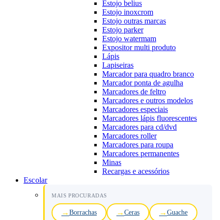
Estojo belius
Estojo inoxcrom
Estojo outras marcas
Estojo parker
Estojo watermam
Expositor multi produto
Lápis
Lapiseiras
Marcador para quadro branco
Marcador ponta de agulha
Marcadores de feltro
Marcadores e outros modelos
Marcadores especiais
Marcadores lápis fluorescentes
Marcadores para cd/dvd
Marcadores roller
Marcadores para roupa
Marcadores permanentes
Minas
Recargas e acessórios
Escolar
MAIS PROCURADAS
Borrachas
Ceras
Guache