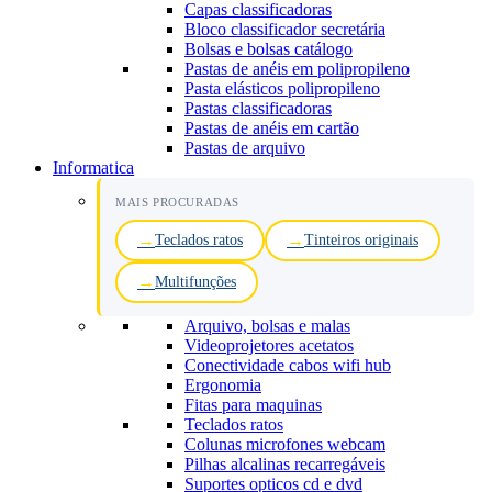
Capas classificadoras
Bloco classificador secretária
Bolsas e bolsas catálogo
Pastas de anéis em polipropileno
Pasta elásticos polipropileno
Pastas classificadoras
Pastas de anéis em cartão
Pastas de arquivo
Informatica
MAIS PROCURADAS
Teclados ratos
Tinteiros originais
Multifunções
Arquivo, bolsas e malas
Videoprojetores acetatos
Conectividade cabos wifi hub
Ergonomia
Fitas para maquinas
Teclados ratos
Colunas microfones webcam
Pilhas alcalinas recarregáveis
Suportes opticos cd e dvd