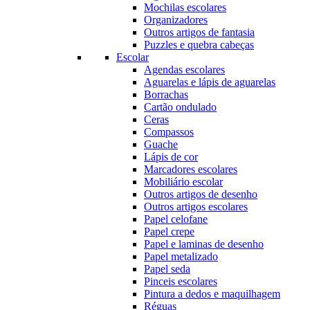
Mochilas escolares
Organizadores
Outros artigos de fantasia
Puzzles e quebra cabeças
Escolar
Agendas escolares
Aguarelas e lápis de aguarelas
Borrachas
Cartão ondulado
Ceras
Compassos
Guache
Lápis de cor
Marcadores escolares
Mobiliário escolar
Outros artigos de desenho
Outros artigos escolares
Papel celofane
Papel crepe
Papel e laminas de desenho
Papel metalizado
Papel seda
Pinceis escolares
Pintura a dedos e maquilhagem
Réguas