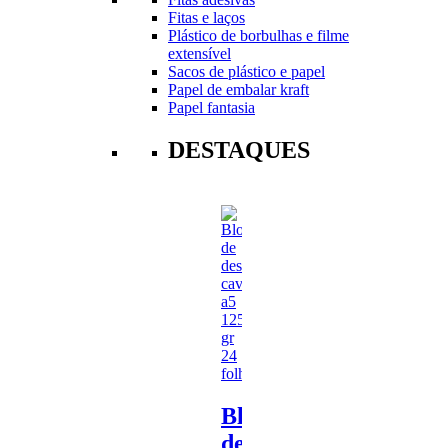
Fitas e laços
Plástico de borbulhas e filme
extensível
Sacos de plástico e papel
Papel de embalar kraft
Papel fantasia
DESTAQUES
Bloco
de