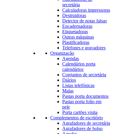
secretária
Calculadoras impressoras
Destruidoras
Detector de notas falsas
Encadernadoras
Etiquetadoras
Outras máquinas
Plastificadoras
Telefones e gravadores
Organização
Agendas
Calendários porta
calendários
Conjuntos de secretária
Diários
Listas telefónicas
Malas
Pastas porta documentos
Pastas porta folio em
pele
Porta cartões visita
Complementos de escritório
Agrafadores de secretária
Agrafadores de bolso
Agrafes