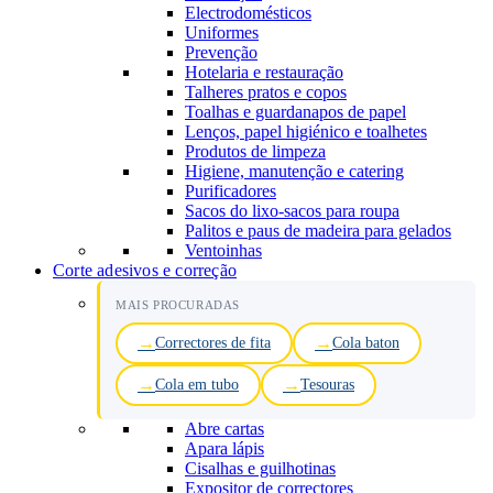
Electrodomésticos
Uniformes
Prevenção
Hotelaria e restauração
Talheres pratos e copos
Toalhas e guardanapos de papel
Lenços, papel higiénico e toalhetes
Produtos de limpeza
Higiene, manutenção e catering
Purificadores
Sacos do lixo-sacos para roupa
Palitos e paus de madeira para gelados
Ventoinhas
Corte adesivos e correção
MAIS PROCURADAS
Correctores de fita
Cola baton
Cola em tubo
Tesouras
Abre cartas
Apara lápis
Cisalhas e guilhotinas
Expositor de correctores