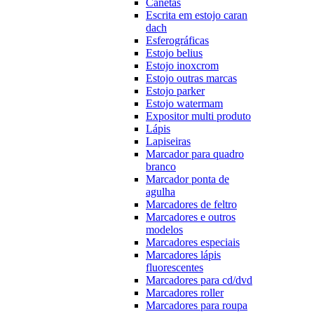
Canetas
Escrita em estojo caran
dach
Esferográficas
Estojo belius
Estojo inoxcrom
Estojo outras marcas
Estojo parker
Estojo watermam
Expositor multi produto
Lápis
Lapiseiras
Marcador para quadro
branco
Marcador ponta de
agulha
Marcadores de feltro
Marcadores e outros
modelos
Marcadores especiais
Marcadores lápis
fluorescentes
Marcadores para cd/dvd
Marcadores roller
Marcadores para roupa