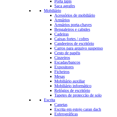
Porta lápis
Saca agrafes
Mobiliário
Acessórios de mobiliário
Armários
Armários porta-chaves
Bengaleiros e cabides
Cadeiras
Caixas fortes / cofres
Candeeiros de escritório
Carros para arquivo suspenso
Cesto de papéis
Cinzeiros
Escadas/bancos
Expositores
Ficheiros
Mesas
Mobiliário auxiliar
Mobiliário informático
Relógios de escritório
Tapetes de protecção de solo
Escrita
Canetas
Escrita em estojo caran dach
Esferográficas