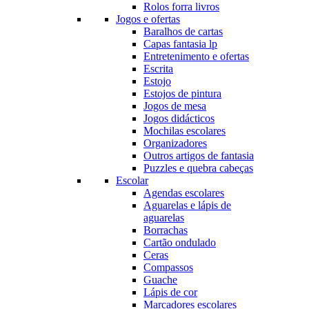
Rolos forra livros
Jogos e ofertas
Baralhos de cartas
Capas fantasia lp
Entretenimento e ofertas
Escrita
Estojo
Estojos de pintura
Jogos de mesa
Jogos didácticos
Mochilas escolares
Organizadores
Outros artigos de fantasia
Puzzles e quebra cabeças
Escolar
Agendas escolares
Aguarelas e lápis de
aguarelas
Borrachas
Cartão ondulado
Ceras
Compassos
Guache
Lápis de cor
Marcadores escolares