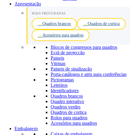
Apresentação
MAIS PROCURADAS
Quadros brancos
Quadros de cortiça
Acessórios para quadros
Blocos de congressos para quadros
Ecrã de projecção
Paineis
Vitrinas
Paineis de sinalização
Porta-catálogos e atris para conferências
Pictogramas
Letreiros
Identificadores
Quadros brancos
Quadro interativo
Quadros verdes
Quadros de cortiça
Rolos para quadros
Acessórios para quadros
Embalagem
Caixas de embalagem