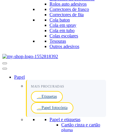
Rolos auto adesivos
Correctores de frasco
Correctores de fita
Cola baton
Cola em spray
Cola em tubo
Colas escolares
Tesouras
Outros adesivos
Menu
de
navegação
Papel
MAIS PROCURADAS
Etiquetas
Papel fotocópia
Papel e etiquetas
Cartão cinza e cartão
pluma