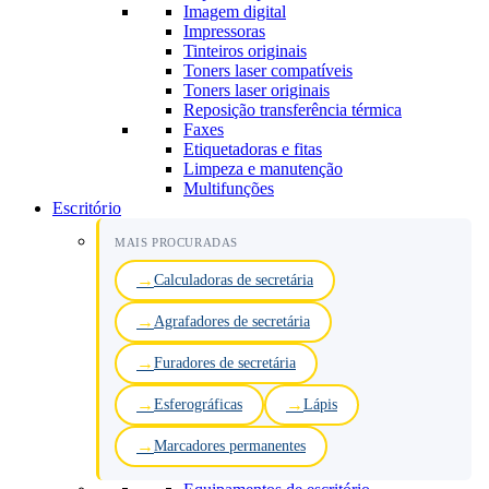
Imagem digital
Impressoras
Tinteiros originais
Toners laser compatíveis
Toners laser originais
Reposição transferência térmica
Faxes
Etiquetadoras e fitas
Limpeza e manutenção
Multifunções
Escritório
MAIS PROCURADAS
Calculadoras de secretária
Agrafadores de secretária
Furadores de secretária
Esferográficas
Lápis
Marcadores permanentes