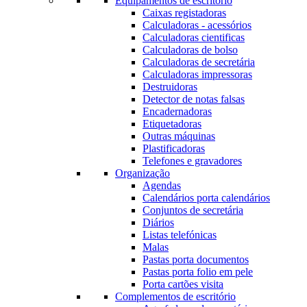
Equipamentos de escritório
Caixas registadoras
Calculadoras - acessórios
Calculadoras cientificas
Calculadoras de bolso
Calculadoras de secretária
Calculadoras impressoras
Destruidoras
Detector de notas falsas
Encadernadoras
Etiquetadoras
Outras máquinas
Plastificadoras
Telefones e gravadores
Organização
Agendas
Calendários porta calendários
Conjuntos de secretária
Diários
Listas telefónicas
Malas
Pastas porta documentos
Pastas porta folio em pele
Porta cartões visita
Complementos de escritório