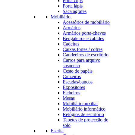
Porta clips
Porta lápis
Saca agrafes
Mobiliário
Acessórios de mobiliário
Armários
Armários porta-chaves
Bengaleiros e cabides
Cadeiras
Caixas fortes / cofres
Candeeiros de escritório
Carros para arquivo
suspenso
Cesto de papéis
Cinzeiros
Escadas/bancos
Expositores
Ficheiros
Mesas
Mobiliário auxiliar
Mobiliário informático
Relógios de escritório
Tapetes de protecção de
solo
Escrita