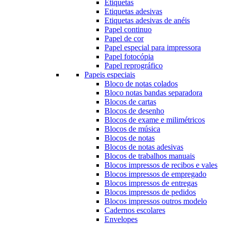
Etiquetas
Etiquetas adesivas
Etiquetas adesivas de anéis
Papel continuo
Papel de cor
Papel especial para impressora
Papel fotocópia
Papel reprográfico
Papeis especiais
Bloco de notas colados
Bloco notas bandas separadora
Blocos de cartas
Blocos de desenho
Blocos de exame e milimétricos
Blocos de música
Blocos de notas
Blocos de notas adesivas
Blocos de trabalhos manuais
Blocos impressos de recibos e vales
Blocos impressos de empregado
Blocos impressos de entregas
Blocos impressos de pedidos
Blocos impressos outros modelo
Cadernos escolares
Envelopes