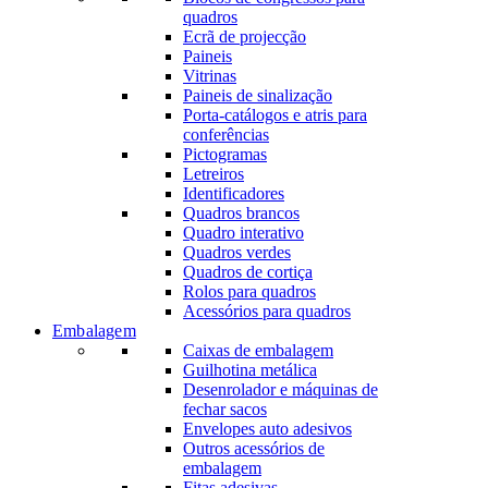
quadros
Ecrã de projecção
Paineis
Vitrinas
Paineis de sinalização
Porta-catálogos e atris para
conferências
Pictogramas
Letreiros
Identificadores
Quadros brancos
Quadro interativo
Quadros verdes
Quadros de cortiça
Rolos para quadros
Acessórios para quadros
Embalagem
Caixas de embalagem
Guilhotina metálica
Desenrolador e máquinas de
fechar sacos
Envelopes auto adesivos
Outros acessórios de
embalagem
Fitas adesivas