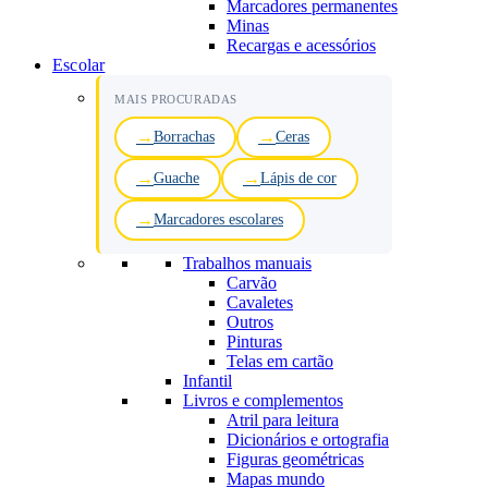
Marcadores permanentes
Minas
Recargas e acessórios
Escolar
MAIS PROCURADAS
Borrachas
Ceras
Guache
Lápis de cor
Marcadores escolares
Trabalhos manuais
Carvão
Cavaletes
Outros
Pinturas
Telas em cartão
Infantil
Livros e complementos
Atril para leitura
Dicionários e ortografia
Figuras geométricas
Mapas mundo