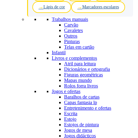
Lápis de cor
Marcadores escolares
Trabalhos manuais
Carvão
Cavaletes
Outros
Pinturas
Telas em cartão
Infantil
Livros e complementos
Atril para leitura
Dicionários e ortografia
Figuras geométricas
Mapas mundo
Rolos forra livros
Jogos e ofertas
Baralhos de cartas
Capas fantasia lp
Entretenimento e ofertas
Escrita
Estojo
Estojos de pintura
Jogos de mesa
Jogos didácticos