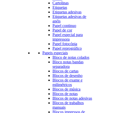
Cartolinas
Etiquetas
Etiquetas adesivas
Etiquetas adesivas de
anéis
Papel continuo
Papel de cor
Papel especial para
impressora
Papel fotocópia
Papel reprográfico
Papeis especiais
Bloco de notas colados
Bloco notas bandas
separadora
Blocos de cartas
Blocos de desenho
Blocos de exame e
milimétricos
Blocos de música
Blocos de notas
Blocos de notas adesivas
Blocos de trabalhos
manuais
Blocos impressos de