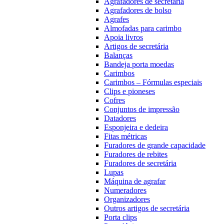
Agrafadores de secretária
Agrafadores de bolso
Agrafes
Almofadas para carimbo
Apoia livros
Artigos de secretária
Balanças
Bandeja porta moedas
Carimbos
Carimbos – Fórmulas especiais
Clips e pioneses
Cofres
Conjuntos de impressão
Datadores
Esponjeira e dedeira
Fitas métricas
Furadores de grande capacidade
Furadores de rebites
Furadores de secretária
Lupas
Máquina de agrafar
Numeradores
Organizadores
Outros artigos de secretária
Porta clips