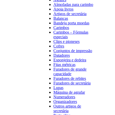
Almofadas para carimbo
Apoia livros
Artigos de secretária
Balanças
Bandeja porta moedas
Carimbos
Carimbos – Fórmulas
especiais
Clips e pioneses
Cofres
Conjuntos de impressão
Datadores
Esponjeira e dedeira
Fitas métricas
Furadores de grande
capacidade
Furadores de rebites
Furadores de secretária
Lupas
Máquina de agrafar
Numeradores
Organizadores
Outros artigos de
secretária