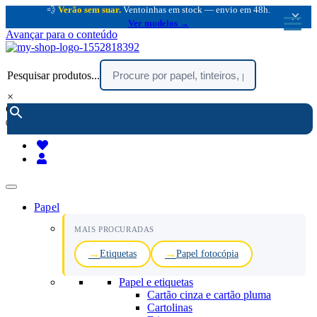
💨
Verão sem suar.
Ventoinhas em stock — envio em 48h.
×
Ver modelos →
Avançar para o conteúdo
Pesquisar produtos...
×
encomendar por telefone :
216 003 523
(chamada rede fixa nacional)
Papel
MAIS PROCURADAS
Etiquetas
Papel fotocópia
Papel e etiquetas
Cartão cinza e cartão pluma
Cartolinas