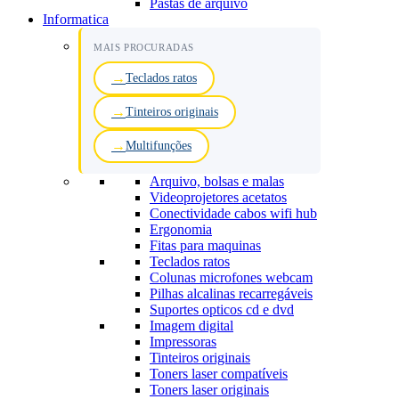
Pastas de arquivo
Informatica
MAIS PROCURADAS
Teclados ratos
Tinteiros originais
Multifunções
Arquivo, bolsas e malas
Videoprojetores acetatos
Conectividade cabos wifi hub
Ergonomia
Fitas para maquinas
Teclados ratos
Colunas microfones webcam
Pilhas alcalinas recarregáveis
Suportes opticos cd e dvd
Imagem digital
Impressoras
Tinteiros originais
Toners laser compatíveis
Toners laser originais