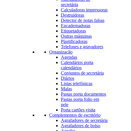
secretária
Calculadoras impressoras
Destruidoras
Detector de notas falsas
Encadernadoras
Etiquetadoras
Outras máquinas
Plastificadoras
Telefones e gravadores
Organização
Agendas
Calendários porta
calendários
Conjuntos de secretária
Diários
Listas telefónicas
Malas
Pastas porta documentos
Pastas porta folio em
pele
Porta cartões visita
Complementos de escritório
Agrafadores de secretária
Agrafadores de bolso
Agrafes