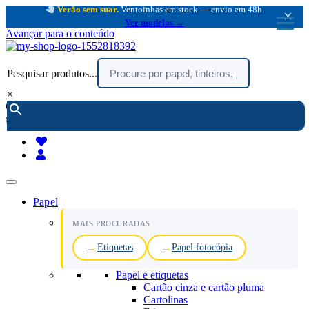
Verão sem suar.
Ventoinhas em stock — envio em 48h.
×
Ver modelos →
Avançar para o conteúdo
Pesquisar produtos...
×
encomendar por telefone :
216 003 523
(chamada rede fixa nacional)
Papel
MAIS PROCURADAS
Etiquetas
Papel fotocópia
Papel e etiquetas
Cartão cinza e cartão pluma
Cartolinas