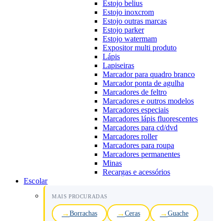
Estojo belius
Estojo inoxcrom
Estojo outras marcas
Estojo parker
Estojo watermam
Expositor multi produto
Lápis
Lapiseiras
Marcador para quadro branco
Marcador ponta de agulha
Marcadores de feltro
Marcadores e outros modelos
Marcadores especiais
Marcadores lápis fluorescentes
Marcadores para cd/dvd
Marcadores roller
Marcadores para roupa
Marcadores permanentes
Minas
Recargas e acessórios
Escolar
MAIS PROCURADAS
Borrachas
Ceras
Guache