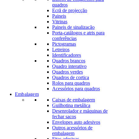
quadros
Ecrã de projecção
Paineis
Vitrinas
Paineis de sinalização
Porta-catálogos e atris para
conferências
Pictogramas
Letreiros
Identificadores
Quadros brancos
Quadro interativo
Quadros verdes
Quadros de cortiça
Rolos para quadros
Acessórios para quadros
Embalagem
Caixas de embalagem
Guilhotina metálica
Desenrolador e máquinas de
fechar sacos
Envelopes auto adesivos
Outros acessórios de
embalagem
Fitas adesivas