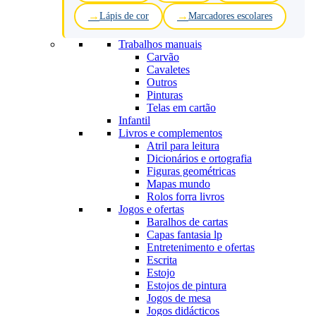
Lápis de cor
Marcadores escolares
Trabalhos manuais
Carvão
Cavaletes
Outros
Pinturas
Telas em cartão
Infantil
Livros e complementos
Atril para leitura
Dicionários e ortografia
Figuras geométricas
Mapas mundo
Rolos forra livros
Jogos e ofertas
Baralhos de cartas
Capas fantasia lp
Entretenimento e ofertas
Escrita
Estojo
Estojos de pintura
Jogos de mesa
Jogos didácticos