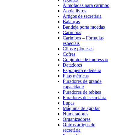
Almofadas para carimbo
Apoia livros
Artigos de secretária
Balanças
Bandeja porta moedas
Carimbos
Carimbos – Fórmulas
especiais
Clips e pioneses
Cofres
Conjuntos de impressão
Datadores
Esponjeira e dedeira
Fitas métricas
Furadores de grande
capacidade
Furadores de rebites
Furadores de secretária
Lupas
Máquina de agrafar
Numeradores
Organizadores
Outros artigos de
secretária