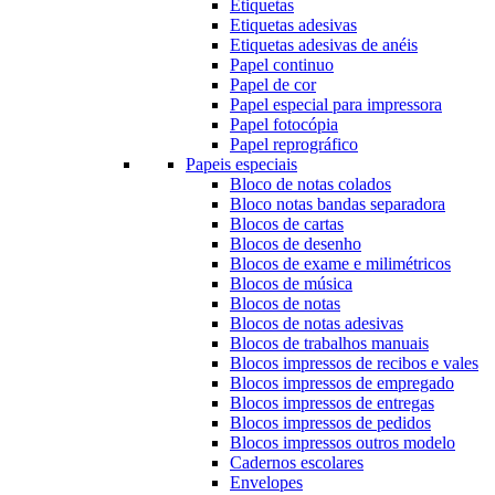
Etiquetas
Etiquetas adesivas
Etiquetas adesivas de anéis
Papel continuo
Papel de cor
Papel especial para impressora
Papel fotocópia
Papel reprográfico
Papeis especiais
Bloco de notas colados
Bloco notas bandas separadora
Blocos de cartas
Blocos de desenho
Blocos de exame e milimétricos
Blocos de música
Blocos de notas
Blocos de notas adesivas
Blocos de trabalhos manuais
Blocos impressos de recibos e vales
Blocos impressos de empregado
Blocos impressos de entregas
Blocos impressos de pedidos
Blocos impressos outros modelo
Cadernos escolares
Envelopes