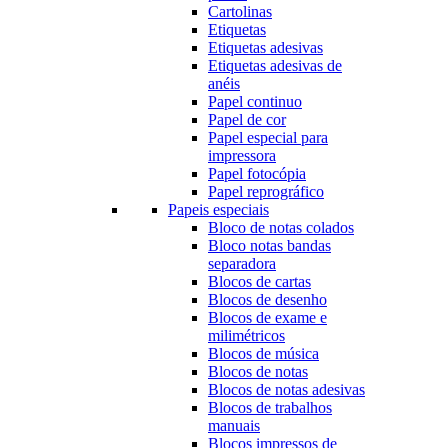
Cartolinas
Etiquetas
Etiquetas adesivas
Etiquetas adesivas de
anéis
Papel continuo
Papel de cor
Papel especial para
impressora
Papel fotocópia
Papel reprográfico
Papeis especiais
Bloco de notas colados
Bloco notas bandas
separadora
Blocos de cartas
Blocos de desenho
Blocos de exame e
milimétricos
Blocos de música
Blocos de notas
Blocos de notas adesivas
Blocos de trabalhos
manuais
Blocos impressos de