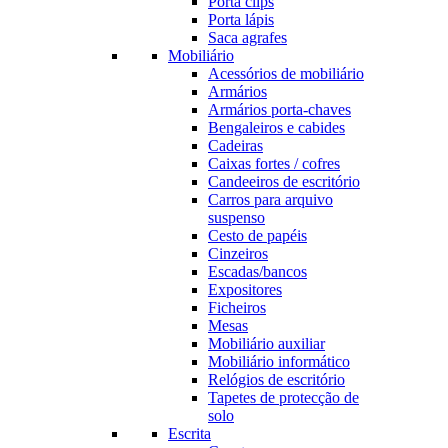
Porta clips
Porta lápis
Saca agrafes
Mobiliário
Acessórios de mobiliário
Armários
Armários porta-chaves
Bengaleiros e cabides
Cadeiras
Caixas fortes / cofres
Candeeiros de escritório
Carros para arquivo
suspenso
Cesto de papéis
Cinzeiros
Escadas/bancos
Expositores
Ficheiros
Mesas
Mobiliário auxiliar
Mobiliário informático
Relógios de escritório
Tapetes de protecção de
solo
Escrita