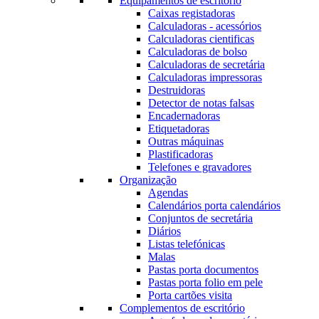
Equipamentos de escritório
Caixas registadoras
Calculadoras - acessórios
Calculadoras cientificas
Calculadoras de bolso
Calculadoras de secretária
Calculadoras impressoras
Destruidoras
Detector de notas falsas
Encadernadoras
Etiquetadoras
Outras máquinas
Plastificadoras
Telefones e gravadores
Organização
Agendas
Calendários porta calendários
Conjuntos de secretária
Diários
Listas telefónicas
Malas
Pastas porta documentos
Pastas porta folio em pele
Porta cartões visita
Complementos de escritório