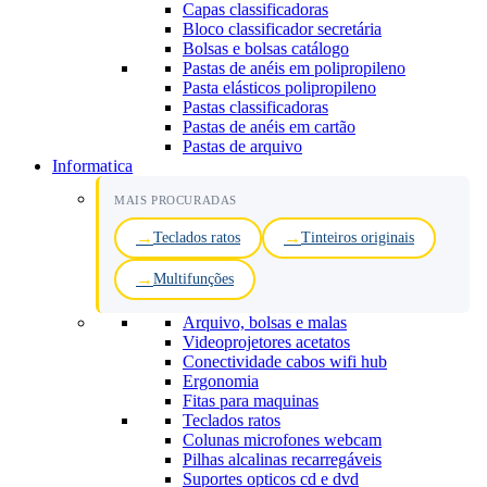
Capas classificadoras
Bloco classificador secretária
Bolsas e bolsas catálogo
Pastas de anéis em polipropileno
Pasta elásticos polipropileno
Pastas classificadoras
Pastas de anéis em cartão
Pastas de arquivo
Informatica
MAIS PROCURADAS
Teclados ratos
Tinteiros originais
Multifunções
Arquivo, bolsas e malas
Videoprojetores acetatos
Conectividade cabos wifi hub
Ergonomia
Fitas para maquinas
Teclados ratos
Colunas microfones webcam
Pilhas alcalinas recarregáveis
Suportes opticos cd e dvd