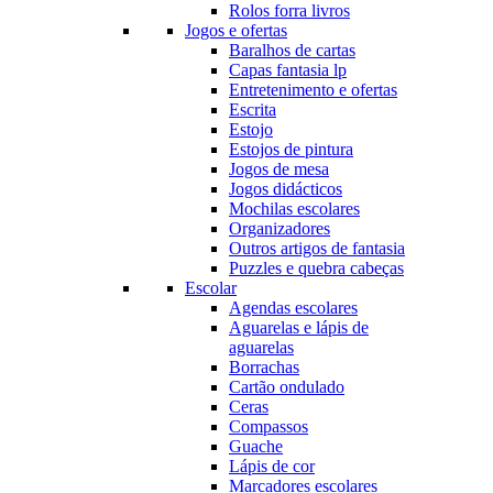
Rolos forra livros
Jogos e ofertas
Baralhos de cartas
Capas fantasia lp
Entretenimento e ofertas
Escrita
Estojo
Estojos de pintura
Jogos de mesa
Jogos didácticos
Mochilas escolares
Organizadores
Outros artigos de fantasia
Puzzles e quebra cabeças
Escolar
Agendas escolares
Aguarelas e lápis de
aguarelas
Borrachas
Cartão ondulado
Ceras
Compassos
Guache
Lápis de cor
Marcadores escolares