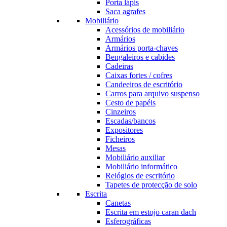
Porta lápis
Saca agrafes
Mobiliário
Acessórios de mobiliário
Armários
Armários porta-chaves
Bengaleiros e cabides
Cadeiras
Caixas fortes / cofres
Candeeiros de escritório
Carros para arquivo suspenso
Cesto de papéis
Cinzeiros
Escadas/bancos
Expositores
Ficheiros
Mesas
Mobiliário auxiliar
Mobiliário informático
Relógios de escritório
Tapetes de protecção de solo
Escrita
Canetas
Escrita em estojo caran dach
Esferográficas