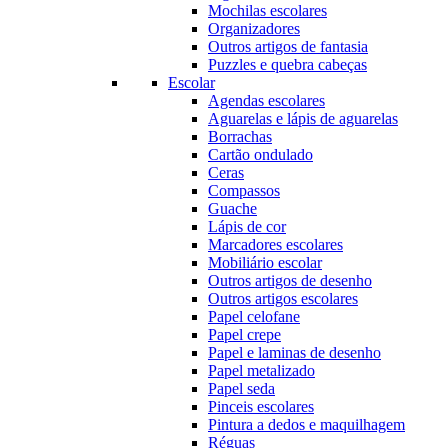
Mochilas escolares
Organizadores
Outros artigos de fantasia
Puzzles e quebra cabeças
Escolar
Agendas escolares
Aguarelas e lápis de aguarelas
Borrachas
Cartão ondulado
Ceras
Compassos
Guache
Lápis de cor
Marcadores escolares
Mobiliário escolar
Outros artigos de desenho
Outros artigos escolares
Papel celofane
Papel crepe
Papel e laminas de desenho
Papel metalizado
Papel seda
Pinceis escolares
Pintura a dedos e maquilhagem
Réguas