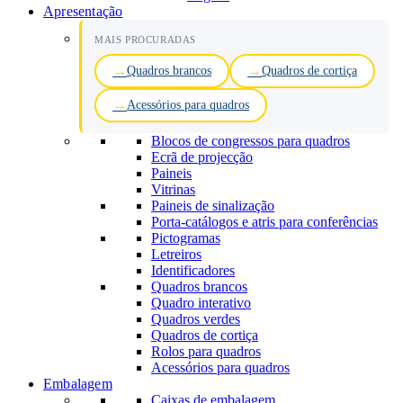
Apresentação
MAIS PROCURADAS
Quadros brancos
Quadros de cortiça
Acessórios para quadros
Blocos de congressos para quadros
Ecrã de projecção
Paineis
Vitrinas
Paineis de sinalização
Porta-catálogos e atris para conferências
Pictogramas
Letreiros
Identificadores
Quadros brancos
Quadro interativo
Quadros verdes
Quadros de cortiça
Rolos para quadros
Acessórios para quadros
Embalagem
Caixas de embalagem