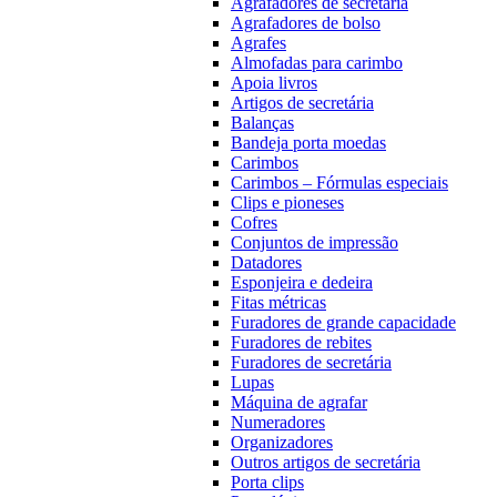
Agrafadores de secretária
Agrafadores de bolso
Agrafes
Almofadas para carimbo
Apoia livros
Artigos de secretária
Balanças
Bandeja porta moedas
Carimbos
Carimbos – Fórmulas especiais
Clips e pioneses
Cofres
Conjuntos de impressão
Datadores
Esponjeira e dedeira
Fitas métricas
Furadores de grande capacidade
Furadores de rebites
Furadores de secretária
Lupas
Máquina de agrafar
Numeradores
Organizadores
Outros artigos de secretária
Porta clips