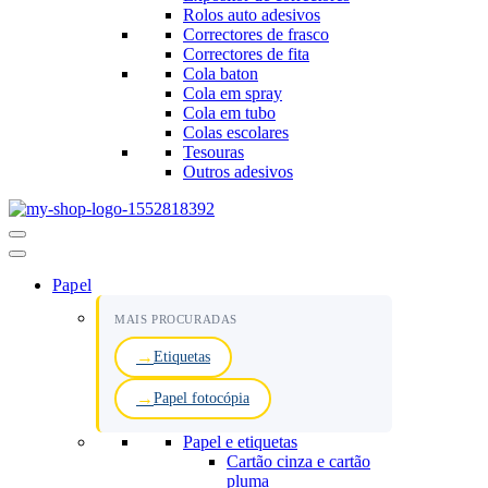
Rolos auto adesivos
Correctores de frasco
Correctores de fita
Cola baton
Cola em spray
Cola em tubo
Colas escolares
Tesouras
Outros adesivos
Menu
de
navegação
Papel
MAIS PROCURADAS
Etiquetas
Papel fotocópia
Papel e etiquetas
Cartão cinza e cartão
pluma