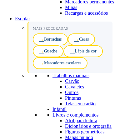
Marcadores permanentes
Minas
Recargas e acessórios
Escolar
MAIS PROCURADAS
Borrachas
Ceras
Guache
Lápis de cor
Marcadores escolares
Trabalhos manuais
Carvão
Cavaletes
Outros
Pinturas
Telas em cartão
Infantil
Livros e complementos
Atril para leitura
Dicionários e ortografia
Figuras geométricas
Mapas mundo