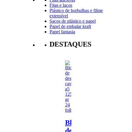
Fitas e laços
Plástico de borbulhas e filme
extensível
Sacos de plástico e papel
Papel de embalar kraft
Papel fantasia
DESTAQUES
Bloco
de