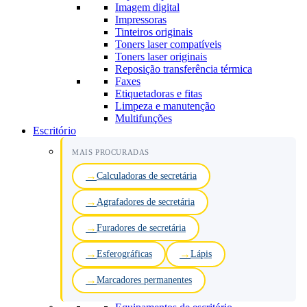
Imagem digital
Impressoras
Tinteiros originais
Toners laser compatíveis
Toners laser originais
Reposição transferência térmica
Faxes
Etiquetadoras e fitas
Limpeza e manutenção
Multifunções
Escritório
MAIS PROCURADAS
Calculadoras de secretária
Agrafadores de secretária
Furadores de secretária
Esferográficas
Lápis
Marcadores permanentes