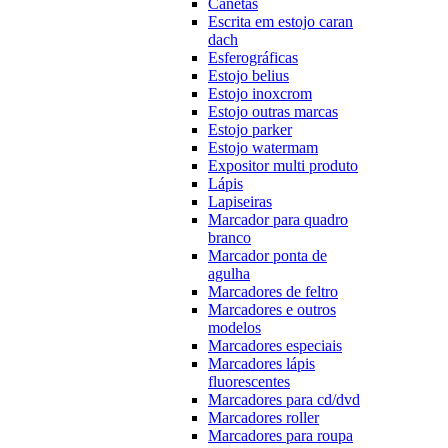
Canetas
Escrita em estojo caran
dach
Esferográficas
Estojo belius
Estojo inoxcrom
Estojo outras marcas
Estojo parker
Estojo watermam
Expositor multi produto
Lápis
Lapiseiras
Marcador para quadro
branco
Marcador ponta de
agulha
Marcadores de feltro
Marcadores e outros
modelos
Marcadores especiais
Marcadores lápis
fluorescentes
Marcadores para cd/dvd
Marcadores roller
Marcadores para roupa