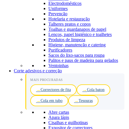
Electrodomésticos
Uniformes
Prevenção
Hotelaria e restauração
Talheres pratos e copos
Toalhas e guardanapos de papel
Lenços, papel higiénico e toalhetes
Produtos de limpeza
Higiene, manutenção e catering
Purificadores
Sacos do lixo-sacos para roupa
Palitos e paus de madeira para gelados
Ventoinhas
Corte adesivos e correção
MAIS PROCURADAS
Correctores de fita
Cola baton
Cola em tubo
Tesouras
Abre cartas
Apara lápis
Cisalhas e guilhotinas
Expositor de correctores