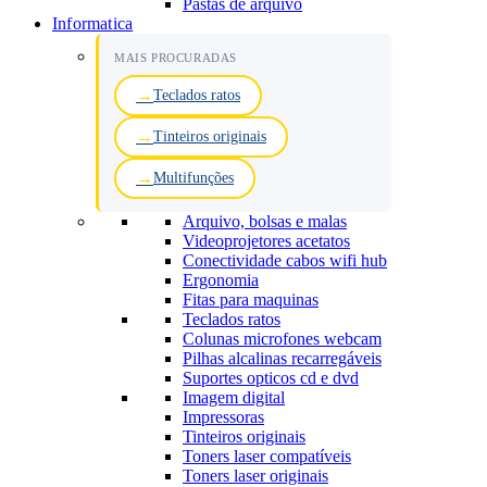
Pastas de arquivo
Informatica
MAIS PROCURADAS
Teclados ratos
Tinteiros originais
Multifunções
Arquivo, bolsas e malas
Videoprojetores acetatos
Conectividade cabos wifi hub
Ergonomia
Fitas para maquinas
Teclados ratos
Colunas microfones webcam
Pilhas alcalinas recarregáveis
Suportes opticos cd e dvd
Imagem digital
Impressoras
Tinteiros originais
Toners laser compatíveis
Toners laser originais