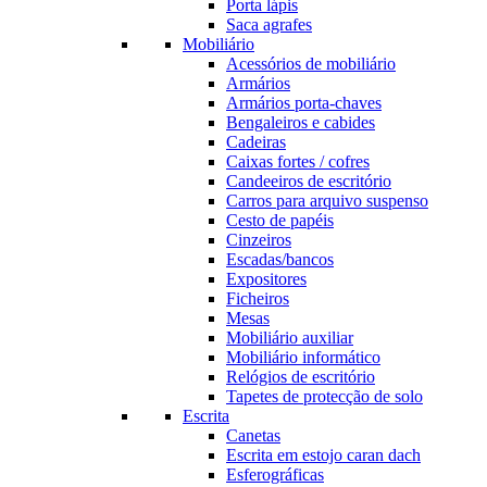
Porta lápis
Saca agrafes
Mobiliário
Acessórios de mobiliário
Armários
Armários porta-chaves
Bengaleiros e cabides
Cadeiras
Caixas fortes / cofres
Candeeiros de escritório
Carros para arquivo suspenso
Cesto de papéis
Cinzeiros
Escadas/bancos
Expositores
Ficheiros
Mesas
Mobiliário auxiliar
Mobiliário informático
Relógios de escritório
Tapetes de protecção de solo
Escrita
Canetas
Escrita em estojo caran dach
Esferográficas