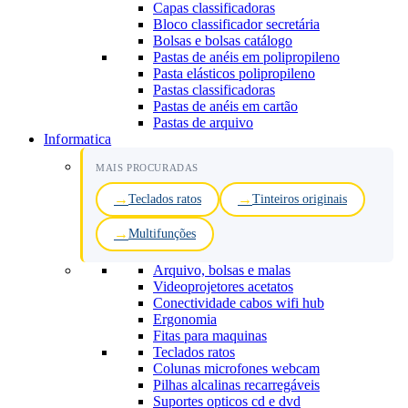
Capas classificadoras
Bloco classificador secretária
Bolsas e bolsas catálogo
Pastas de anéis em polipropileno
Pasta elásticos polipropileno
Pastas classificadoras
Pastas de anéis em cartão
Pastas de arquivo
Informatica
MAIS PROCURADAS
Teclados ratos
Tinteiros originais
Multifunções
Arquivo, bolsas e malas
Videoprojetores acetatos
Conectividade cabos wifi hub
Ergonomia
Fitas para maquinas
Teclados ratos
Colunas microfones webcam
Pilhas alcalinas recarregáveis
Suportes opticos cd e dvd