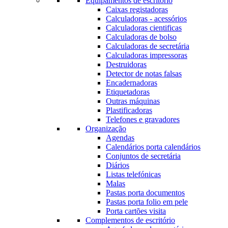
Equipamentos de escritório
Caixas registadoras
Calculadoras - acessórios
Calculadoras cientificas
Calculadoras de bolso
Calculadoras de secretária
Calculadoras impressoras
Destruidoras
Detector de notas falsas
Encadernadoras
Etiquetadoras
Outras máquinas
Plastificadoras
Telefones e gravadores
Organização
Agendas
Calendários porta calendários
Conjuntos de secretária
Diários
Listas telefónicas
Malas
Pastas porta documentos
Pastas porta folio em pele
Porta cartões visita
Complementos de escritório