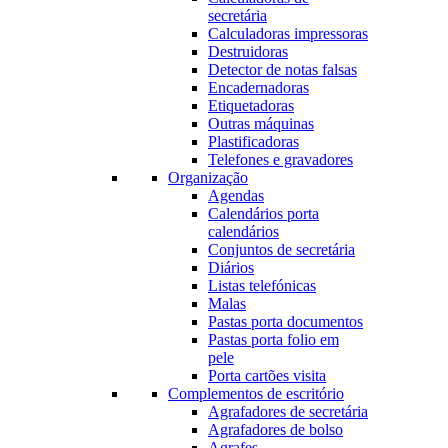
secretária
Calculadoras impressoras
Destruidoras
Detector de notas falsas
Encadernadoras
Etiquetadoras
Outras máquinas
Plastificadoras
Telefones e gravadores
Organização
Agendas
Calendários porta
calendários
Conjuntos de secretária
Diários
Listas telefónicas
Malas
Pastas porta documentos
Pastas porta folio em
pele
Porta cartões visita
Complementos de escritório
Agrafadores de secretária
Agrafadores de bolso
Agrafes