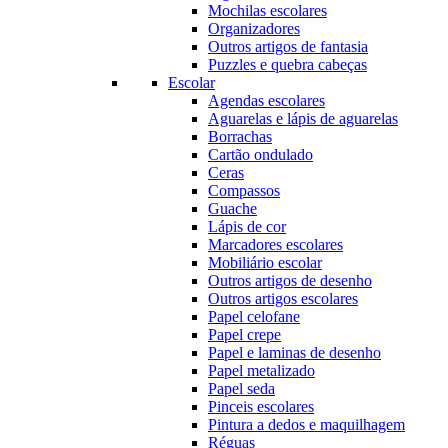
Mochilas escolares
Organizadores
Outros artigos de fantasia
Puzzles e quebra cabeças
Escolar
Agendas escolares
Aguarelas e lápis de aguarelas
Borrachas
Cartão ondulado
Ceras
Compassos
Guache
Lápis de cor
Marcadores escolares
Mobiliário escolar
Outros artigos de desenho
Outros artigos escolares
Papel celofane
Papel crepe
Papel e laminas de desenho
Papel metalizado
Papel seda
Pinceis escolares
Pintura a dedos e maquilhagem
Réguas