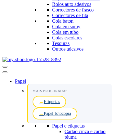
Rolos auto adesivos
Correctores de frasco
Correctores de fita
Cola baton
Cola em spray
Cola em tubo
Colas escolares
Tesouras
Outros adesivos
Menu
de
navegação
Papel
MAIS PROCURADAS
Etiquetas
Papel fotocópia
Papel e etiquetas
Cartão cinza e cartão
pluma