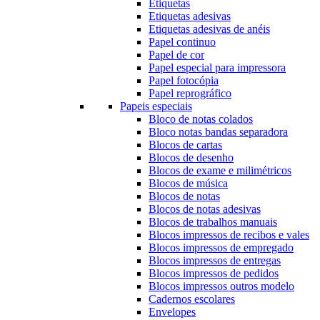
Etiquetas
Etiquetas adesivas
Etiquetas adesivas de anéis
Papel continuo
Papel de cor
Papel especial para impressora
Papel fotocópia
Papel reprográfico
Papeis especiais
Bloco de notas colados
Bloco notas bandas separadora
Blocos de cartas
Blocos de desenho
Blocos de exame e milimétricos
Blocos de música
Blocos de notas
Blocos de notas adesivas
Blocos de trabalhos manuais
Blocos impressos de recibos e vales
Blocos impressos de empregado
Blocos impressos de entregas
Blocos impressos de pedidos
Blocos impressos outros modelo
Cadernos escolares
Envelopes