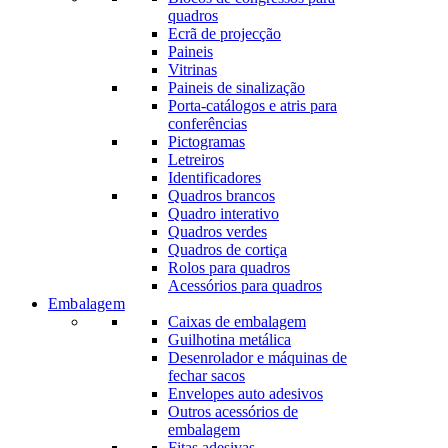
quadros
Ecrã de projecção
Paineis
Vitrinas
Paineis de sinalização
Porta-catálogos e atris para
conferências
Pictogramas
Letreiros
Identificadores
Quadros brancos
Quadro interativo
Quadros verdes
Quadros de cortiça
Rolos para quadros
Acessórios para quadros
Embalagem
Caixas de embalagem
Guilhotina metálica
Desenrolador e máquinas de
fechar sacos
Envelopes auto adesivos
Outros acessórios de
embalagem
Fitas adesivas