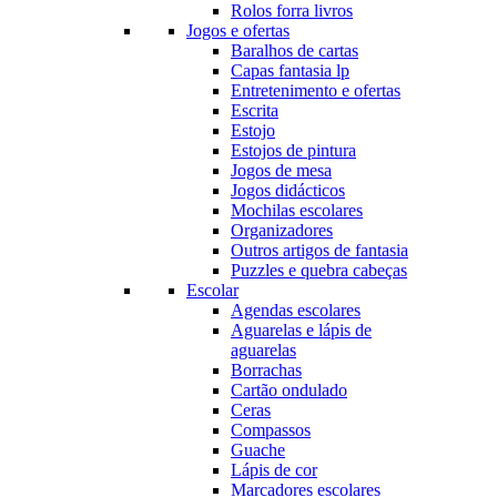
Rolos forra livros
Jogos e ofertas
Baralhos de cartas
Capas fantasia lp
Entretenimento e ofertas
Escrita
Estojo
Estojos de pintura
Jogos de mesa
Jogos didácticos
Mochilas escolares
Organizadores
Outros artigos de fantasia
Puzzles e quebra cabeças
Escolar
Agendas escolares
Aguarelas e lápis de
aguarelas
Borrachas
Cartão ondulado
Ceras
Compassos
Guache
Lápis de cor
Marcadores escolares