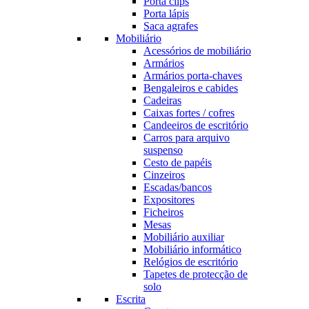
Porta clips
Porta lápis
Saca agrafes
Mobiliário
Acessórios de mobiliário
Armários
Armários porta-chaves
Bengaleiros e cabides
Cadeiras
Caixas fortes / cofres
Candeeiros de escritório
Carros para arquivo
suspenso
Cesto de papéis
Cinzeiros
Escadas/bancos
Expositores
Ficheiros
Mesas
Mobiliário auxiliar
Mobiliário informático
Relógios de escritório
Tapetes de protecção de
solo
Escrita