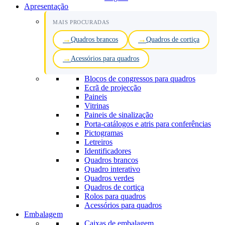
Apresentação
MAIS PROCURADAS
Quadros brancos
Quadros de cortiça
Acessórios para quadros
Blocos de congressos para quadros
Ecrã de projecção
Paineis
Vitrinas
Paineis de sinalização
Porta-catálogos e atris para conferências
Pictogramas
Letreiros
Identificadores
Quadros brancos
Quadro interativo
Quadros verdes
Quadros de cortiça
Rolos para quadros
Acessórios para quadros
Embalagem
Caixas de embalagem