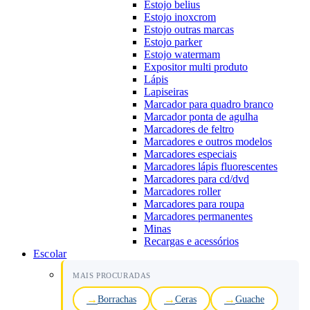
Estojo belius
Estojo inoxcrom
Estojo outras marcas
Estojo parker
Estojo watermam
Expositor multi produto
Lápis
Lapiseiras
Marcador para quadro branco
Marcador ponta de agulha
Marcadores de feltro
Marcadores e outros modelos
Marcadores especiais
Marcadores lápis fluorescentes
Marcadores para cd/dvd
Marcadores roller
Marcadores para roupa
Marcadores permanentes
Minas
Recargas e acessórios
Escolar
MAIS PROCURADAS
Borrachas
Ceras
Guache