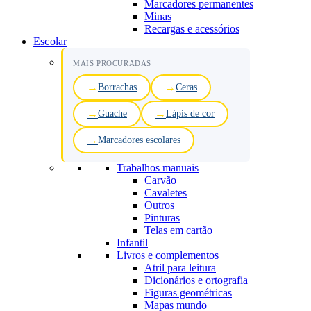
Marcadores permanentes
Minas
Recargas e acessórios
Escolar
MAIS PROCURADAS
Borrachas
Ceras
Guache
Lápis de cor
Marcadores escolares
Trabalhos manuais
Carvão
Cavaletes
Outros
Pinturas
Telas em cartão
Infantil
Livros e complementos
Atril para leitura
Dicionários e ortografia
Figuras geométricas
Mapas mundo