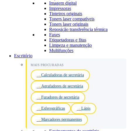
Imagem digital
Impressoras
Tinteiros originais
Toners laser compatíveis
Toners laser originais
Reposição transferência térmica
Faxes
Etiquetadoras e fitas
Limpeza e manutenção
Multifunções
Escritório
MAIS PROCURADAS
Calculadoras de secretária
Agrafadores de secretária
Furadores de secretária
Esferográficas
Lápis
Marcadores permanentes