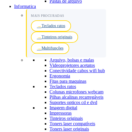
Pastas de arquivo
Informatica
MAIS PROCURADAS
Teclados ratos
Tinteiros originais
Multifunções
Arquivo, bolsas e malas
Videoprojetores acetatos
Conectividade cabos wifi hub
Ergonomia
Fitas para maquinas
Teclados ratos
Colunas microfones webcam
Pilhas alcalinas recarregáveis
Suportes opticos cd e dvd
Imagem digital
Impressoras
Tinteiros originais
Toners laser compatíveis
Toners laser originais