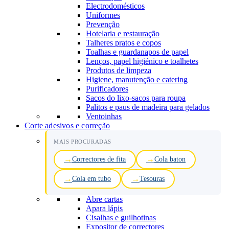
Electrodomésticos
Uniformes
Prevenção
Hotelaria e restauração
Talheres pratos e copos
Toalhas e guardanapos de papel
Lenços, papel higiénico e toalhetes
Produtos de limpeza
Higiene, manutenção e catering
Purificadores
Sacos do lixo-sacos para roupa
Palitos e paus de madeira para gelados
Ventoinhas
Corte adesivos e correção
MAIS PROCURADAS
Correctores de fita
Cola baton
Cola em tubo
Tesouras
Abre cartas
Apara lápis
Cisalhas e guilhotinas
Expositor de correctores