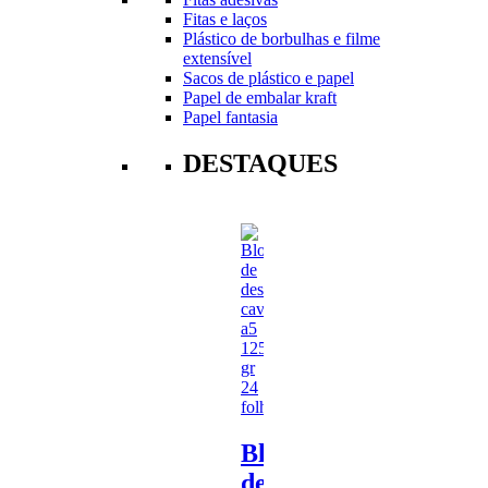
Fitas e laços
Plástico de borbulhas e filme
extensível
Sacos de plástico e papel
Papel de embalar kraft
Papel fantasia
DESTAQUES
Bloco
de