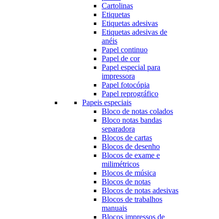
Cartolinas
Etiquetas
Etiquetas adesivas
Etiquetas adesivas de
anéis
Papel continuo
Papel de cor
Papel especial para
impressora
Papel fotocópia
Papel reprográfico
Papeis especiais
Bloco de notas colados
Bloco notas bandas
separadora
Blocos de cartas
Blocos de desenho
Blocos de exame e
milimétricos
Blocos de música
Blocos de notas
Blocos de notas adesivas
Blocos de trabalhos
manuais
Blocos impressos de