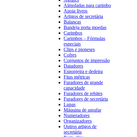
Almofadas para carimbo
Apoia livros
Artigos de secretária
Balanças
Bandeja porta moedas
Carimbos
Carimbos – Fórmulas
especiais
Clips e pioneses
Cofres
Conjuntos de impressão
Datadores
Esponjeira e dedeira
Fitas métricas
Furadores de grande
capacidade
Furadores de rebites
Furadores de secretária
Lupas
Máquina de agrafar
Numeradores
Organizadores
Outros artigos de
secretária