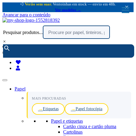
💨
Verão sem suar.
Ventoinhas em stock — envio em 48h.
×
Ver modelos →
Avançar para o conteúdo
Pesquisar produtos...
×
encomendar por telefone :
216 003 523
(chamada rede fixa nacional)
Papel
MAIS PROCURADAS
Etiquetas
Papel fotocópia
Papel e etiquetas
Cartão cinza e cartão pluma
Cartolinas