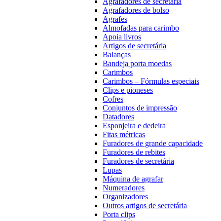
Agrafadores de secretária
Agrafadores de bolso
Agrafes
Almofadas para carimbo
Apoia livros
Artigos de secretária
Balanças
Bandeja porta moedas
Carimbos
Carimbos – Fórmulas especiais
Clips e pioneses
Cofres
Conjuntos de impressão
Datadores
Esponjeira e dedeira
Fitas métricas
Furadores de grande capacidade
Furadores de rebites
Furadores de secretária
Lupas
Máquina de agrafar
Numeradores
Organizadores
Outros artigos de secretária
Porta clips