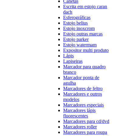
Canetas
Escrita em estojo caran
dach
Esferográficas
Estojo belius
Estojo inoxcrom
Estojo outras marcas
Estojo parker
Estojo watermam
Expositor multi produto
Lápis
Lapiseiras
Marcador para quadro
branco
Marcador ponta de
agulha
Marcadores de feltro
Marcadores e outros
modelos
Marcadores especiais
Marcadores lápis
fluorescentes
Marcadores para cd/dvd
Marcadores roller
Marcadores para roupa