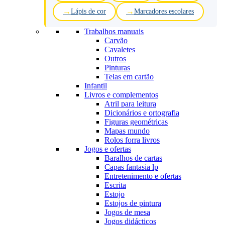
Lápis de cor
Marcadores escolares
Trabalhos manuais
Carvão
Cavaletes
Outros
Pinturas
Telas em cartão
Infantil
Livros e complementos
Atril para leitura
Dicionários e ortografia
Figuras geométricas
Mapas mundo
Rolos forra livros
Jogos e ofertas
Baralhos de cartas
Capas fantasia lp
Entretenimento e ofertas
Escrita
Estojo
Estojos de pintura
Jogos de mesa
Jogos didácticos