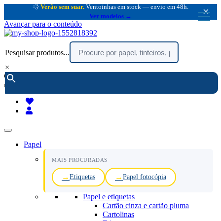
💨
Verão sem suar.
Ventoinhas em stock — envio em 48h.
×
Ver modelos →
Avançar para o conteúdo
Pesquisar produtos...
×
encomendar por telefone :
216 003 523
(chamada rede fixa nacional)
Papel
MAIS PROCURADAS
Etiquetas
Papel fotocópia
Papel e etiquetas
Cartão cinza e cartão pluma
Cartolinas