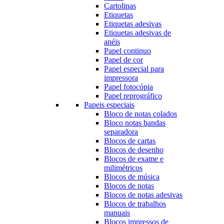
Cartolinas
Etiquetas
Etiquetas adesivas
Etiquetas adesivas de
anéis
Papel continuo
Papel de cor
Papel especial para
impressora
Papel fotocópia
Papel reprográfico
Papeis especiais
Bloco de notas colados
Bloco notas bandas
separadora
Blocos de cartas
Blocos de desenho
Blocos de exame e
milimétricos
Blocos de música
Blocos de notas
Blocos de notas adesivas
Blocos de trabalhos
manuais
Blocos impressos de