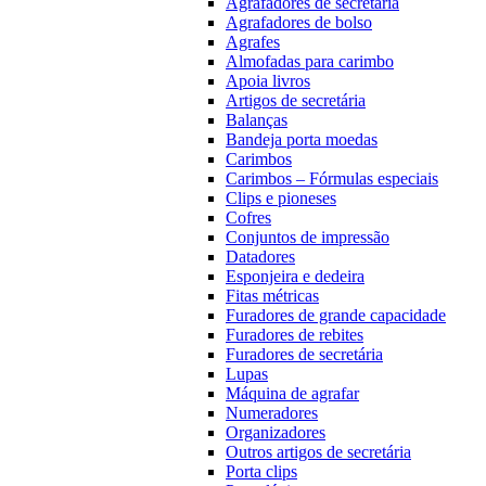
Agrafadores de secretária
Agrafadores de bolso
Agrafes
Almofadas para carimbo
Apoia livros
Artigos de secretária
Balanças
Bandeja porta moedas
Carimbos
Carimbos – Fórmulas especiais
Clips e pioneses
Cofres
Conjuntos de impressão
Datadores
Esponjeira e dedeira
Fitas métricas
Furadores de grande capacidade
Furadores de rebites
Furadores de secretária
Lupas
Máquina de agrafar
Numeradores
Organizadores
Outros artigos de secretária
Porta clips