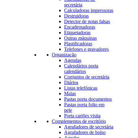
secretária
Calculadoras impressoras
Destruidoras
Detector de notas falsas
Encadernadoras
Etiquetadoras
Outras máquinas
Plastificadoras
Telefones e gravadores
Organização
Agendas
Calendários porta
calendários
Conjuntos de secretária
Diários
Listas telefónicas
Malas
Pastas porta documentos
Pastas porta folio em
pele
Porta cartões visita
Complementos de escritório
Agrafadores de secretária
Agrafadores de bolso
Agrafes