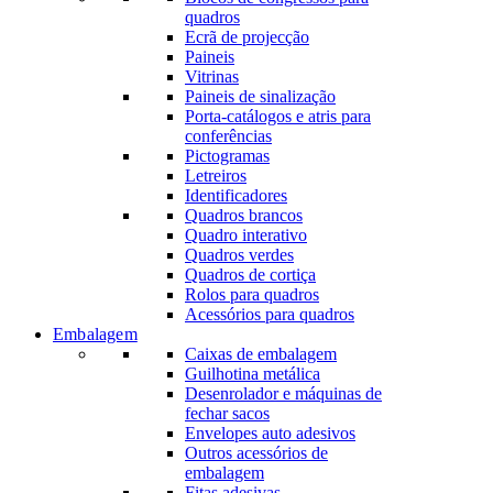
quadros
Ecrã de projecção
Paineis
Vitrinas
Paineis de sinalização
Porta-catálogos e atris para
conferências
Pictogramas
Letreiros
Identificadores
Quadros brancos
Quadro interativo
Quadros verdes
Quadros de cortiça
Rolos para quadros
Acessórios para quadros
Embalagem
Caixas de embalagem
Guilhotina metálica
Desenrolador e máquinas de
fechar sacos
Envelopes auto adesivos
Outros acessórios de
embalagem
Fitas adesivas