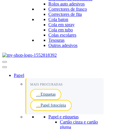
Rolos auto adesivos
Correctores de frasco
Correctores de fita
Cola baton
Cola em spray
Cola em tubo
Colas escolares
Tesouras
Outros adesivos
Menu
de
navegação
Papel
MAIS PROCURADAS
Etiquetas
Papel fotocópia
Papel e etiquetas
Cartão cinza e cartão
pluma