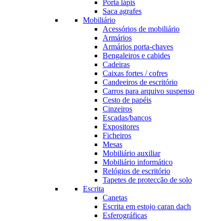
Porta lápis
Saca agrafes
Mobiliário
Acessórios de mobiliário
Armários
Armários porta-chaves
Bengaleiros e cabides
Cadeiras
Caixas fortes / cofres
Candeeiros de escritório
Carros para arquivo suspenso
Cesto de papéis
Cinzeiros
Escadas/bancos
Expositores
Ficheiros
Mesas
Mobiliário auxiliar
Mobiliário informático
Relógios de escritório
Tapetes de protecção de solo
Escrita
Canetas
Escrita em estojo caran dach
Esferográficas