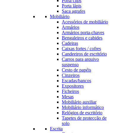
Porta clips
Porta lápis
Saca agrafes
Mobiliário
Acessórios de mobiliário
Armários
Armários porta-chaves
Bengaleiros e cabides
Cadeiras
Caixas fortes / cofres
Candeeiros de escritório
Carros para arquivo
suspenso
Cesto de papéis
Cinzeiros
Escadas/bancos
Expositores
Ficheiros
Mesas
Mobiliário auxiliar
Mobiliário informático
Relógios de escritório
Tapetes de protecção de
solo
Escrita