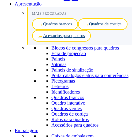
Apresentação
MAIS PROCURADAS
Quadros brancos
Quadros de cortiça
Acessórios para quadros
Blocos de congressos para quadros
Ecrã de projecção
Paineis
Vitrinas
Paineis de sinalização
Porta-catálogos e atris para conferências
Pictogramas
Letreiros
Identificadores
Quadros brancos
Quadro interativo
Quadros verdes
Quadros de cortiça
Rolos para quadros
Acessórios para quadros
Embalagem
Caixas de embalagem