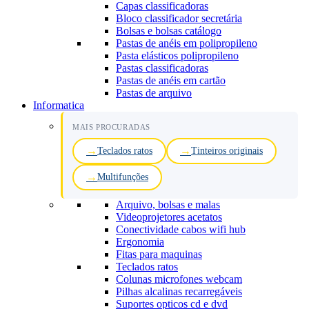
Capas classificadoras
Bloco classificador secretária
Bolsas e bolsas catálogo
Pastas de anéis em polipropileno
Pasta elásticos polipropileno
Pastas classificadoras
Pastas de anéis em cartão
Pastas de arquivo
Informatica
MAIS PROCURADAS
Teclados ratos
Tinteiros originais
Multifunções
Arquivo, bolsas e malas
Videoprojetores acetatos
Conectividade cabos wifi hub
Ergonomia
Fitas para maquinas
Teclados ratos
Colunas microfones webcam
Pilhas alcalinas recarregáveis
Suportes opticos cd e dvd