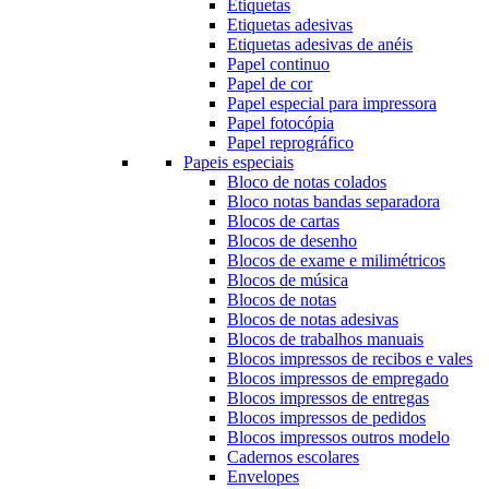
Etiquetas
Etiquetas adesivas
Etiquetas adesivas de anéis
Papel continuo
Papel de cor
Papel especial para impressora
Papel fotocópia
Papel reprográfico
Papeis especiais
Bloco de notas colados
Bloco notas bandas separadora
Blocos de cartas
Blocos de desenho
Blocos de exame e milimétricos
Blocos de música
Blocos de notas
Blocos de notas adesivas
Blocos de trabalhos manuais
Blocos impressos de recibos e vales
Blocos impressos de empregado
Blocos impressos de entregas
Blocos impressos de pedidos
Blocos impressos outros modelo
Cadernos escolares
Envelopes