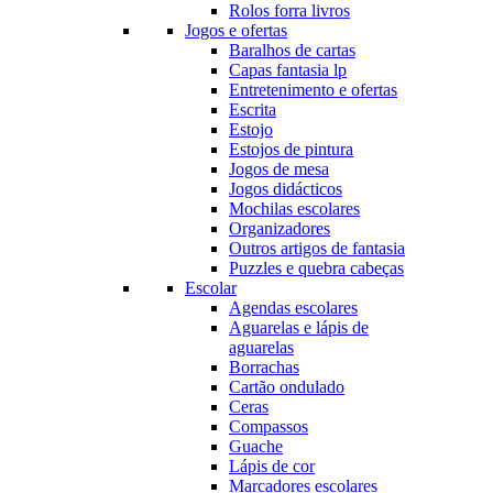
Rolos forra livros
Jogos e ofertas
Baralhos de cartas
Capas fantasia lp
Entretenimento e ofertas
Escrita
Estojo
Estojos de pintura
Jogos de mesa
Jogos didácticos
Mochilas escolares
Organizadores
Outros artigos de fantasia
Puzzles e quebra cabeças
Escolar
Agendas escolares
Aguarelas e lápis de
aguarelas
Borrachas
Cartão ondulado
Ceras
Compassos
Guache
Lápis de cor
Marcadores escolares