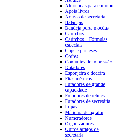
Almofadas para carimbo
Apoia livros
Artigos de secretária
Balanças
Bandeja porta moedas
Carimbos
Carimbos – Fórmulas
especiais
Clips e pioneses
Cofres
Conjuntos de impressão
Datadores
Esponjeira e dedeira
Fitas métricas
Furadores de grande
capacidade
Furadores de rebites
Furadores de secretária
Lupas
Máquina de agrafar
Numeradores
Organizadores
Outros artigos de
secretária