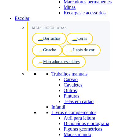
Marcadores permanentes
Minas
Recargas e acessórios
Escolar
MAIS PROCURADAS
Borrachas
Ceras
Guache
Lápis de cor
Marcadores escolares
Trabalhos manuais
Carvão
Cavaletes
Outros
Pinturas
Telas em cartão
Infantil
Livros e complementos
Atril para leitura
Dicionários e ortografia
Figuras geométricas
Mapas mundo