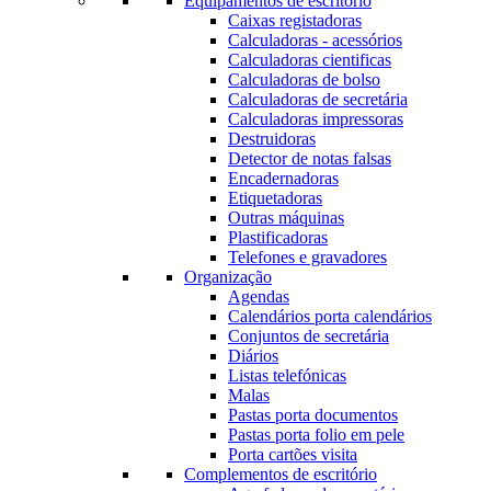
Equipamentos de escritório
Caixas registadoras
Calculadoras - acessórios
Calculadoras cientificas
Calculadoras de bolso
Calculadoras de secretária
Calculadoras impressoras
Destruidoras
Detector de notas falsas
Encadernadoras
Etiquetadoras
Outras máquinas
Plastificadoras
Telefones e gravadores
Organização
Agendas
Calendários porta calendários
Conjuntos de secretária
Diários
Listas telefónicas
Malas
Pastas porta documentos
Pastas porta folio em pele
Porta cartões visita
Complementos de escritório