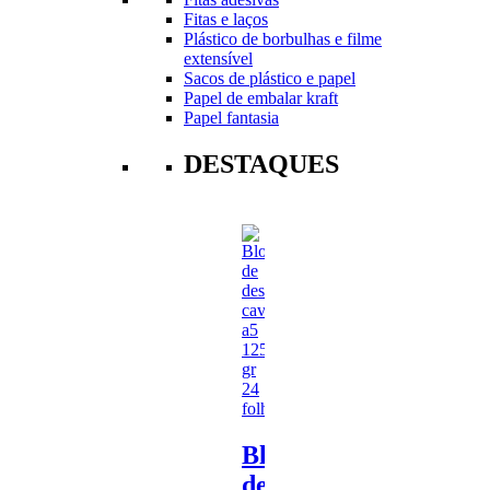
Fitas e laços
Plástico de borbulhas e filme
extensível
Sacos de plástico e papel
Papel de embalar kraft
Papel fantasia
DESTAQUES
Bloco
de