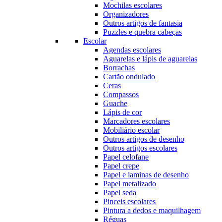
Mochilas escolares
Organizadores
Outros artigos de fantasia
Puzzles e quebra cabeças
Escolar
Agendas escolares
Aguarelas e lápis de aguarelas
Borrachas
Cartão ondulado
Ceras
Compassos
Guache
Lápis de cor
Marcadores escolares
Mobiliário escolar
Outros artigos de desenho
Outros artigos escolares
Papel celofane
Papel crepe
Papel e laminas de desenho
Papel metalizado
Papel seda
Pinceis escolares
Pintura a dedos e maquilhagem
Réguas