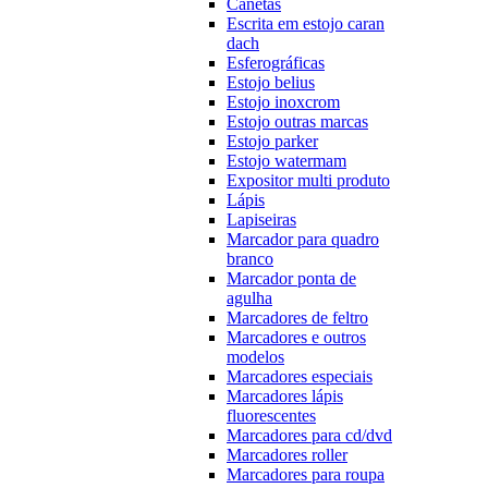
Canetas
Escrita em estojo caran
dach
Esferográficas
Estojo belius
Estojo inoxcrom
Estojo outras marcas
Estojo parker
Estojo watermam
Expositor multi produto
Lápis
Lapiseiras
Marcador para quadro
branco
Marcador ponta de
agulha
Marcadores de feltro
Marcadores e outros
modelos
Marcadores especiais
Marcadores lápis
fluorescentes
Marcadores para cd/dvd
Marcadores roller
Marcadores para roupa