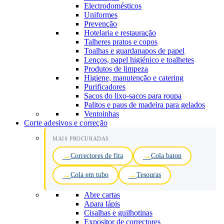
Electrodomésticos
Uniformes
Prevenção
Hotelaria e restauração
Talheres pratos e copos
Toalhas e guardanapos de papel
Lenços, papel higiénico e toalhetes
Produtos de limpeza
Higiene, manutenção e catering
Purificadores
Sacos do lixo-sacos para roupa
Palitos e paus de madeira para gelados
Ventoinhas
Corte adesivos e correção
MAIS PROCURADAS
Correctores de fita
Cola baton
Cola em tubo
Tesouras
Abre cartas
Apara lápis
Cisalhas e guilhotinas
Expositor de correctores