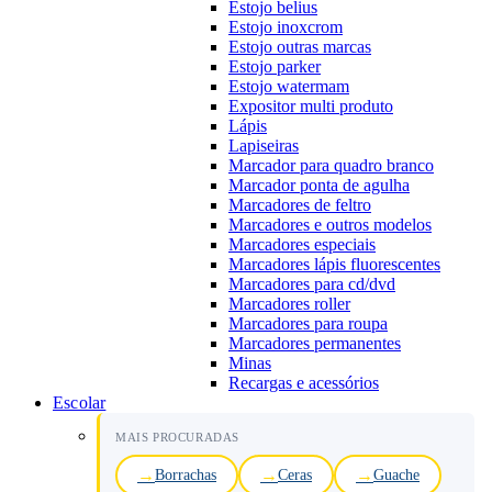
Estojo belius
Estojo inoxcrom
Estojo outras marcas
Estojo parker
Estojo watermam
Expositor multi produto
Lápis
Lapiseiras
Marcador para quadro branco
Marcador ponta de agulha
Marcadores de feltro
Marcadores e outros modelos
Marcadores especiais
Marcadores lápis fluorescentes
Marcadores para cd/dvd
Marcadores roller
Marcadores para roupa
Marcadores permanentes
Minas
Recargas e acessórios
Escolar
MAIS PROCURADAS
Borrachas
Ceras
Guache