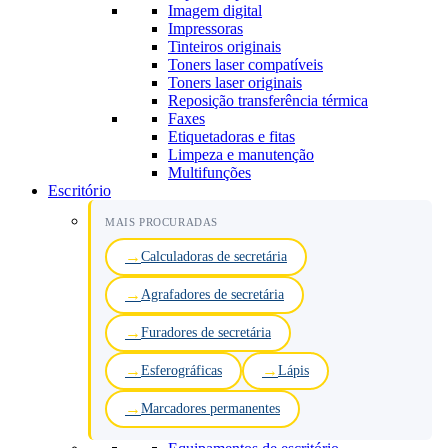
Imagem digital
Impressoras
Tinteiros originais
Toners laser compatíveis
Toners laser originais
Reposição transferência térmica
Faxes
Etiquetadoras e fitas
Limpeza e manutenção
Multifunções
Escritório
MAIS PROCURADAS
Calculadoras de secretária
Agrafadores de secretária
Furadores de secretária
Esferográficas
Lápis
Marcadores permanentes