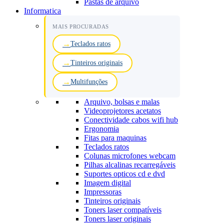
Pastas de arquivo
Informatica
MAIS PROCURADAS
Teclados ratos
Tinteiros originais
Multifunções
Arquivo, bolsas e malas
Videoprojetores acetatos
Conectividade cabos wifi hub
Ergonomia
Fitas para maquinas
Teclados ratos
Colunas microfones webcam
Pilhas alcalinas recarregáveis
Suportes opticos cd e dvd
Imagem digital
Impressoras
Tinteiros originais
Toners laser compatíveis
Toners laser originais