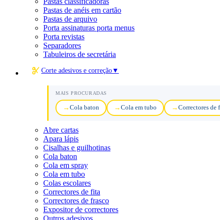
Pastas classificadoras
Pastas de anéis em cartão
Pastas de arquivo
Porta assinaturas porta menus
Porta revistas
Separadores
Tabuleiros de secretária
Corte adesivos e correção
▼
MAIS PROCURADAS
Cola baton
Cola em tubo
Correctores de f
Abre cartas
Apara lápis
Cisalhas e guilhotinas
Cola baton
Cola em spray
Cola em tubo
Colas escolares
Correctores de fita
Correctores de frasco
Expositor de correctores
Outros adesivos