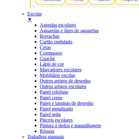
Escolar
▼
Agendas escolares
Aguarelas e lápis de aguarelas
Borrachas
Cartão ondulado
Ceras
Compassos
Guache
Lápis de cor
Marcadores escolares
Mobiliário escolar
Outros artigos de desenho
Outros artigos escolares
Papel celofane
Papel crepe
Papel e laminas de desenho
Papel metalizado
Papel seda
Pinceis escolares
Pintura a dedos e maquilhagem
Réguas
Trabalhos manuais