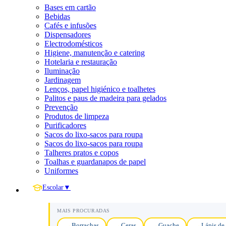
Bases em cartão
Bebidas
Cafés e infusões
Dispensadores
Electrodomésticos
Higiene, manutenção e catering
Hotelaria e restauração
Iluminação
Jardinagem
Lenços, papel higiénico e toalhetes
Palitos e paus de madeira para gelados
Prevenção
Produtos de limpeza
Purificadores
Sacos do lixo-sacos para roupa
Sacos do lixo-sacos para roupa
Talheres pratos e copos
Toalhas e guardanapos de papel
Uniformes
Escolar
▼
MAIS PROCURADAS
Borrachas
Ceras
Guache
Lápis de