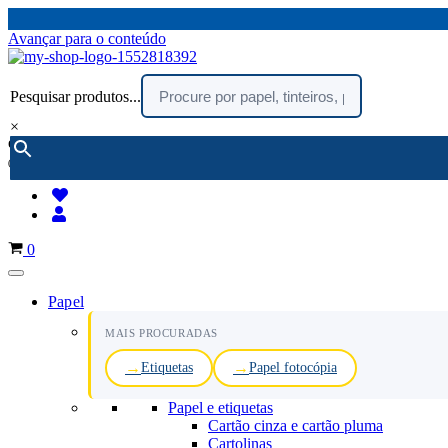
Avançar para o conteúdo
Pesquisar produtos...
×
encomendar por telefone :
216 003 523
(chamada rede fixa nacional)
Carrinho
0
Papel
MAIS PROCURADAS
Etiquetas
Papel fotocópia
Papel e etiquetas
Cartão cinza e cartão pluma
Cartolinas