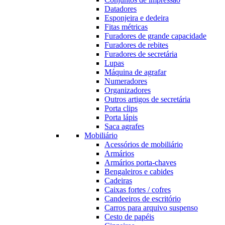
Datadores
Esponjeira e dedeira
Fitas métricas
Furadores de grande capacidade
Furadores de rebites
Furadores de secretária
Lupas
Máquina de agrafar
Numeradores
Organizadores
Outros artigos de secretária
Porta clips
Porta lápis
Saca agrafes
Mobiliário
Acessórios de mobiliário
Armários
Armários porta-chaves
Bengaleiros e cabides
Cadeiras
Caixas fortes / cofres
Candeeiros de escritório
Carros para arquivo suspenso
Cesto de papéis