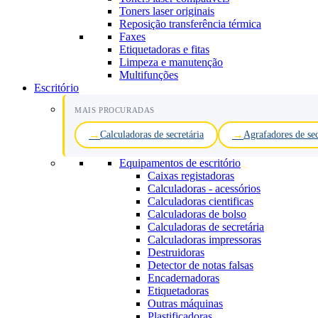
Toners laser originais
Reposição transferência térmica
Faxes
Etiquetadoras e fitas
Limpeza e manutenção
Multifunções
Escritório
MAIS PROCURADAS
Calculadoras de secretária
Agrafadores de sec
Equipamentos de escritório
Caixas registadoras
Calculadoras - acessórios
Calculadoras cientificas
Calculadoras de bolso
Calculadoras de secretária
Calculadoras impressoras
Destruidoras
Detector de notas falsas
Encadernadoras
Etiquetadoras
Outras máquinas
Plastificadoras