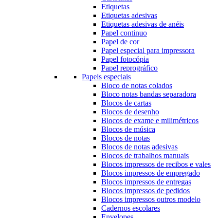
Etiquetas
Etiquetas adesivas
Etiquetas adesivas de anéis
Papel continuo
Papel de cor
Papel especial para impressora
Papel fotocópia
Papel reprográfico
Papeis especiais
Bloco de notas colados
Bloco notas bandas separadora
Blocos de cartas
Blocos de desenho
Blocos de exame e milimétricos
Blocos de música
Blocos de notas
Blocos de notas adesivas
Blocos de trabalhos manuais
Blocos impressos de recibos e vales
Blocos impressos de empregado
Blocos impressos de entregas
Blocos impressos de pedidos
Blocos impressos outros modelo
Cadernos escolares
Envelopes