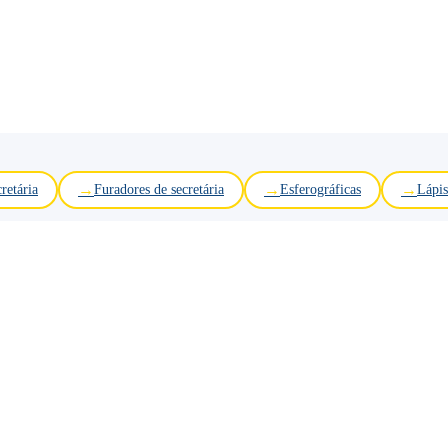
retária
Furadores de secretária
Esferográficas
Lápis