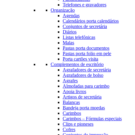
Telefones e gravadores
Organização
Agendas
Calendários porta calendários
Conjuntos de secretária
Diários
Listas telefónicas
Malas
Pastas porta documentos
Pastas porta folio em pele
Porta cartões visita
Complementos de escritório
Agrafadores de secretária
Agrafadores de bolso
Agrafes
Almofadas para carimbo
Apoia livros
Artigos de secretária
Balanças
Bandeja porta moedas
Carimbos
Carimbos – Fórmulas especiais
Clips e pioneses
Cofres
Conjuntos de impressão