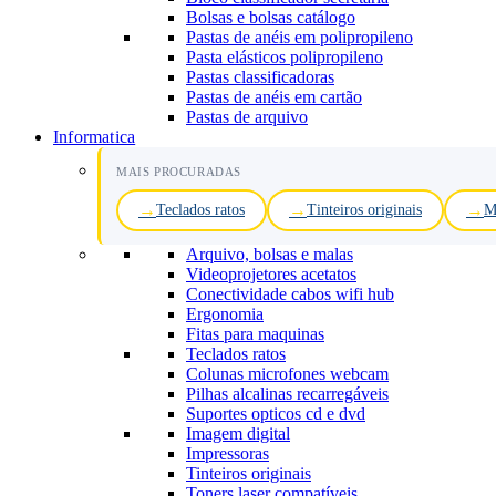
Bolsas e bolsas catálogo
Pastas de anéis em polipropileno
Pasta elásticos polipropileno
Pastas classificadoras
Pastas de anéis em cartão
Pastas de arquivo
Informatica
MAIS PROCURADAS
Teclados ratos
Tinteiros originais
M
Arquivo, bolsas e malas
Videoprojetores acetatos
Conectividade cabos wifi hub
Ergonomia
Fitas para maquinas
Teclados ratos
Colunas microfones webcam
Pilhas alcalinas recarregáveis
Suportes opticos cd e dvd
Imagem digital
Impressoras
Tinteiros originais
Toners laser compatíveis