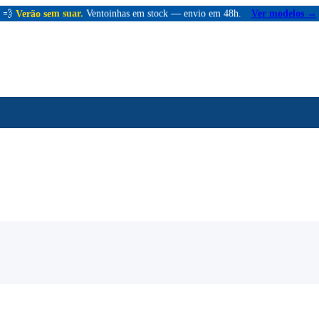
💨
Verão sem suar.
Ventoinhas em stock — envio em 48h.
Ver modelos →