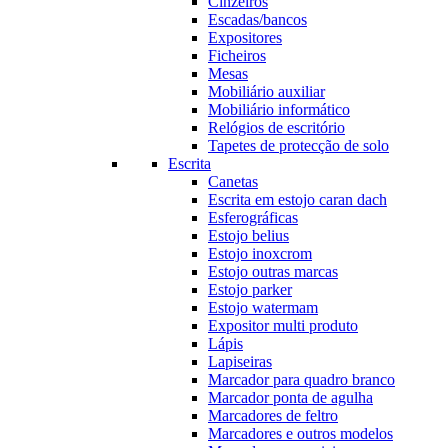
Cinzeiros
Escadas/bancos
Expositores
Ficheiros
Mesas
Mobiliário auxiliar
Mobiliário informático
Relógios de escritório
Tapetes de protecção de solo
Escrita
Canetas
Escrita em estojo caran dach
Esferográficas
Estojo belius
Estojo inoxcrom
Estojo outras marcas
Estojo parker
Estojo watermam
Expositor multi produto
Lápis
Lapiseiras
Marcador para quadro branco
Marcador ponta de agulha
Marcadores de feltro
Marcadores e outros modelos