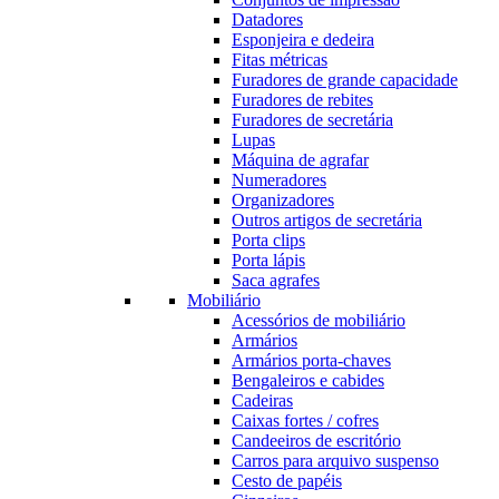
Datadores
Esponjeira e dedeira
Fitas métricas
Furadores de grande capacidade
Furadores de rebites
Furadores de secretária
Lupas
Máquina de agrafar
Numeradores
Organizadores
Outros artigos de secretária
Porta clips
Porta lápis
Saca agrafes
Mobiliário
Acessórios de mobiliário
Armários
Armários porta-chaves
Bengaleiros e cabides
Cadeiras
Caixas fortes / cofres
Candeeiros de escritório
Carros para arquivo suspenso
Cesto de papéis