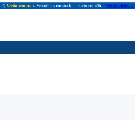
💨
Verão sem suar.
Ventoinhas em stock — envio em 48h.
Ver modelos →