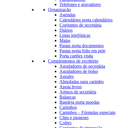
Telefones e gravadores
Organização
Agendas
Calendários porta calendários
Conjuntos de secretária
Diários
Listas telefónicas
Malas
Pastas porta documentos
Pastas porta folio em pele
Porta cartões visita
Complementos de escritório
Agrafadores de secretária
Agrafadores de bolso
Agrafes
Almofadas para carimbo
Apoia livros
Artigos de secretária
Balanças
Bandeja porta moedas
Carimbos
Carimbos – Fórmulas especiais
Clips e pioneses
Cofres
Conjuntos de impressão