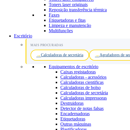
Toners laser originais
Reposição transferência térmica
Faxes
Etiquetadoras e fitas
Limpeza e manutenção
Multifunções
Escritório
MAIS PROCURADAS
Calculadoras de secretária
Agrafadores de sec
Equipamentos de escritório
Caixas registadoras
Calculadoras - acessórios
Calculadoras cientificas
Calculadoras de bolso
Calculadoras de secretária
Calculadoras impressoras
Destruidoras
Detector de notas falsas
Encadernadoras
Etiquetadoras
Outras máquinas
Plastificadoras