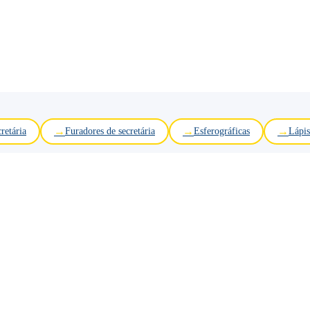
retária
Furadores de secretária
Esferográficas
Lápis