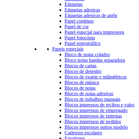
Etiquetas
Etiquetas adesivas
Etiquetas adesivas de anéis
Papel continuo
Papel de cor
Papel especial para impressora
Papel fotocópia
Papel reprográfico
Papeis especiais
Bloco de notas colados
Bloco notas bandas separadora
Blocos de cartas
Blocos de desenho
Blocos de exame e milimétricos
Blocos de música
Blocos de notas
Blocos de notas adesivas
Blocos de trabalhos manuais
Blocos impressos de recibos e vales
Blocos impressos de empregado
Blocos impressos de entregas
Blocos impressos de pedidos
Blocos impressos outros modelo
Cadernos escolares
Envelopes