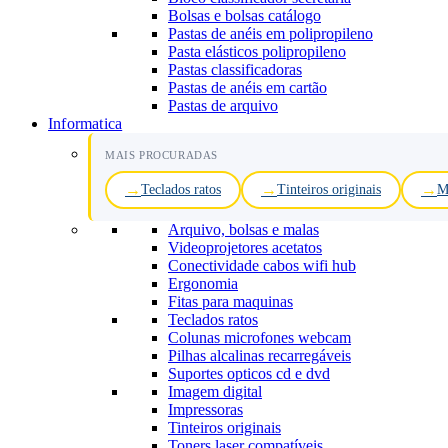
Bolsas e bolsas catálogo
Pastas de anéis em polipropileno
Pasta elásticos polipropileno
Pastas classificadoras
Pastas de anéis em cartão
Pastas de arquivo
Informatica
MAIS PROCURADAS
Teclados ratos
Tinteiros originais
M
Arquivo, bolsas e malas
Videoprojetores acetatos
Conectividade cabos wifi hub
Ergonomia
Fitas para maquinas
Teclados ratos
Colunas microfones webcam
Pilhas alcalinas recarregáveis
Suportes opticos cd e dvd
Imagem digital
Impressoras
Tinteiros originais
Toners laser compatíveis