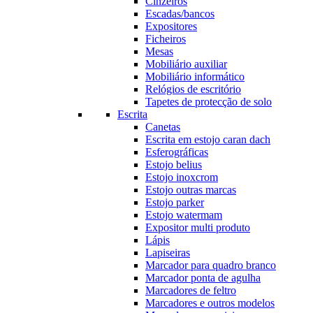
Cinzeiros
Escadas/bancos
Expositores
Ficheiros
Mesas
Mobiliário auxiliar
Mobiliário informático
Relógios de escritório
Tapetes de protecção de solo
Escrita
Canetas
Escrita em estojo caran dach
Esferográficas
Estojo belius
Estojo inoxcrom
Estojo outras marcas
Estojo parker
Estojo watermam
Expositor multi produto
Lápis
Lapiseiras
Marcador para quadro branco
Marcador ponta de agulha
Marcadores de feltro
Marcadores e outros modelos