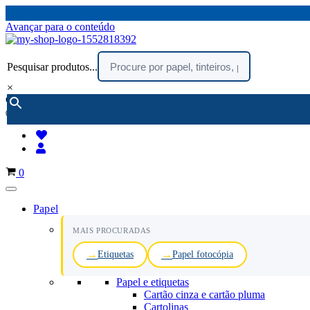
Avançar para o conteúdo
Pesquisar produtos...
×
encomendar por telefone :
216 003 523
(chamada rede fixa nacional)
Carrinho
0
Papel
MAIS PROCURADAS
Etiquetas
Papel fotocópia
Papel e etiquetas
Cartão cinza e cartão pluma
Cartolinas