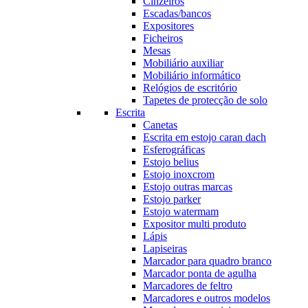
Cinzeiros
Escadas/bancos
Expositores
Ficheiros
Mesas
Mobiliário auxiliar
Mobiliário informático
Relógios de escritório
Tapetes de protecção de solo
Escrita
Canetas
Escrita em estojo caran dach
Esferográficas
Estojo belius
Estojo inoxcrom
Estojo outras marcas
Estojo parker
Estojo watermam
Expositor multi produto
Lápis
Lapiseiras
Marcador para quadro branco
Marcador ponta de agulha
Marcadores de feltro
Marcadores e outros modelos