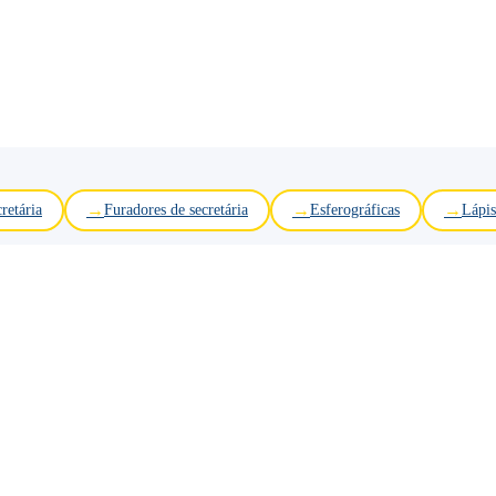
retária
Furadores de secretária
Esferográficas
Lápis