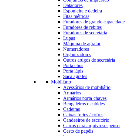
Datadores
Esponjeira e dedeira
Fitas métricas
Furadores de grande capacidade
Furadores de rebites
Furadores de secretária
Lupas
Máquina de agrafar
Numeradores
Organizadores
Outros artigos de secretária
Porta clips
Porta lápis
Saca agrafes
Mobiliário
Acessórios de mobiliário
Armários
Armários porta-chaves
Bengaleiros e cabides
Cadeiras
Caixas fortes / cofres
Candeeiros de escritório
Carros para arquivo suspenso
Cesto de papéis