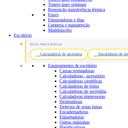
Toners laser originais
Reposição transferência térmica
Faxes
Etiquetadoras e fitas
Limpeza e manutenção
Multifunções
Escritório
MAIS PROCURADAS
Calculadoras de secretária
Agrafadores de sec
Equipamentos de escritório
Caixas registadoras
Calculadoras - acessórios
Calculadoras cientificas
Calculadoras de bolso
Calculadoras de secretária
Calculadoras impressoras
Destruidoras
Detector de notas falsas
Encadernadoras
Etiquetadoras
Outras máquinas
Plastificadoras