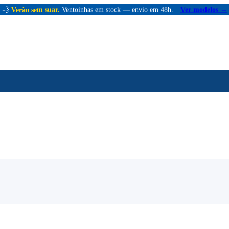
💨
Verão sem suar.
Ventoinhas em stock — envio em 48h.
Ver modelos →