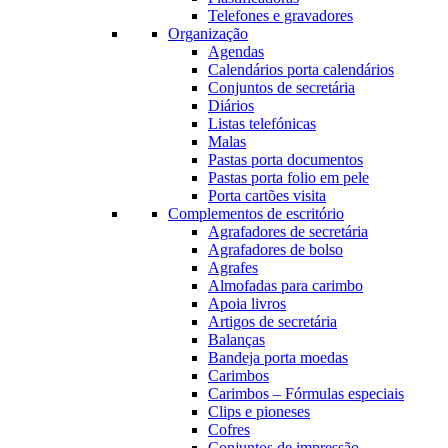
Telefones e gravadores
Organização
Agendas
Calendários porta calendários
Conjuntos de secretária
Diários
Listas telefónicas
Malas
Pastas porta documentos
Pastas porta folio em pele
Porta cartões visita
Complementos de escritório
Agrafadores de secretária
Agrafadores de bolso
Agrafes
Almofadas para carimbo
Apoia livros
Artigos de secretária
Balanças
Bandeja porta moedas
Carimbos
Carimbos – Fórmulas especiais
Clips e pioneses
Cofres
Conjuntos de impressão