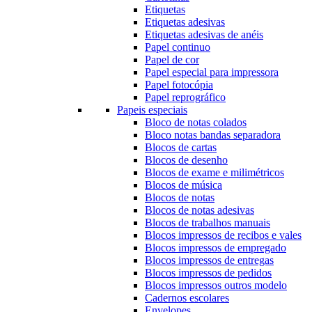
Etiquetas
Etiquetas adesivas
Etiquetas adesivas de anéis
Papel continuo
Papel de cor
Papel especial para impressora
Papel fotocópia
Papel reprográfico
Papeis especiais
Bloco de notas colados
Bloco notas bandas separadora
Blocos de cartas
Blocos de desenho
Blocos de exame e milimétricos
Blocos de música
Blocos de notas
Blocos de notas adesivas
Blocos de trabalhos manuais
Blocos impressos de recibos e vales
Blocos impressos de empregado
Blocos impressos de entregas
Blocos impressos de pedidos
Blocos impressos outros modelo
Cadernos escolares
Envelopes