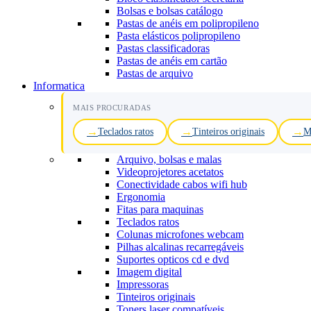
Bolsas e bolsas catálogo
Pastas de anéis em polipropileno
Pasta elásticos polipropileno
Pastas classificadoras
Pastas de anéis em cartão
Pastas de arquivo
Informatica
MAIS PROCURADAS
Teclados ratos
Tinteiros originais
M
Arquivo, bolsas e malas
Videoprojetores acetatos
Conectividade cabos wifi hub
Ergonomia
Fitas para maquinas
Teclados ratos
Colunas microfones webcam
Pilhas alcalinas recarregáveis
Suportes opticos cd e dvd
Imagem digital
Impressoras
Tinteiros originais
Toners laser compatíveis