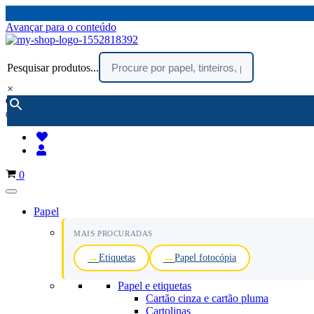
Avançar para o conteúdo
Pesquisar produtos...
×
encomendar por telefone :
216 003 523
(chamada rede fixa nacional)
Carrinho
0
Papel
MAIS PROCURADAS
Etiquetas
Papel fotocópia
Papel e etiquetas
Cartão cinza e cartão pluma
Cartolinas