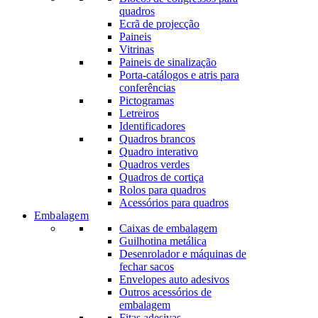
quadros
Ecrã de projecção
Paineis
Vitrinas
Paineis de sinalização
Porta-catálogos e atris para
conferências
Pictogramas
Letreiros
Identificadores
Quadros brancos
Quadro interativo
Quadros verdes
Quadros de cortiça
Rolos para quadros
Acessórios para quadros
Embalagem
Caixas de embalagem
Guilhotina metálica
Desenrolador e máquinas de
fechar sacos
Envelopes auto adesivos
Outros acessórios de
embalagem
Fitas adesivas