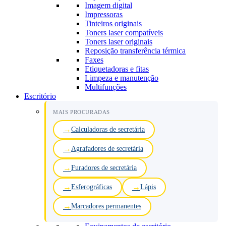
Imagem digital
Impressoras
Tinteiros originais
Toners laser compatíveis
Toners laser originais
Reposição transferência térmica
Faxes
Etiquetadoras e fitas
Limpeza e manutenção
Multifunções
Escritório
MAIS PROCURADAS
Calculadoras de secretária
Agrafadores de secretária
Furadores de secretária
Esferográficas
Lápis
Marcadores permanentes