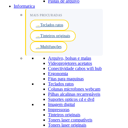
Pastas de arquivo
Informatica
MAIS PROCURADAS
Teclados ratos
Tinteiros originais
Multifunções
Arquivo, bolsas e malas
Videoprojetores acetatos
Conectividade cabos wifi hub
Ergonomia
Fitas para maquinas
Teclados ratos
Colunas microfones webcam
Pilhas alcalinas recarregáveis
Suportes opticos cd e dvd
Imagem digital
Impressoras
Tinteiros originais
Toners laser compatíveis
Toners laser originais