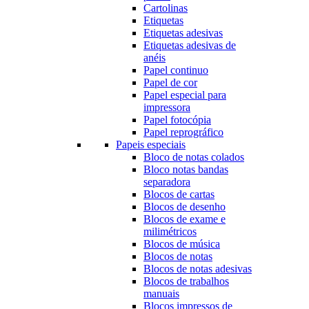
Cartolinas
Etiquetas
Etiquetas adesivas
Etiquetas adesivas de
anéis
Papel continuo
Papel de cor
Papel especial para
impressora
Papel fotocópia
Papel reprográfico
Papeis especiais
Bloco de notas colados
Bloco notas bandas
separadora
Blocos de cartas
Blocos de desenho
Blocos de exame e
milimétricos
Blocos de música
Blocos de notas
Blocos de notas adesivas
Blocos de trabalhos
manuais
Blocos impressos de