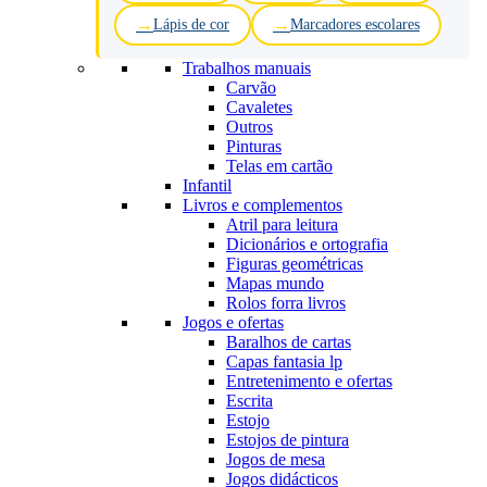
Lápis de cor
Marcadores escolares
Trabalhos manuais
Carvão
Cavaletes
Outros
Pinturas
Telas em cartão
Infantil
Livros e complementos
Atril para leitura
Dicionários e ortografia
Figuras geométricas
Mapas mundo
Rolos forra livros
Jogos e ofertas
Baralhos de cartas
Capas fantasia lp
Entretenimento e ofertas
Escrita
Estojo
Estojos de pintura
Jogos de mesa
Jogos didácticos