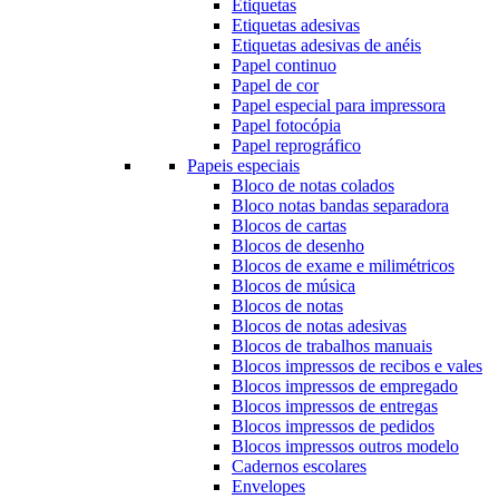
Etiquetas
Etiquetas adesivas
Etiquetas adesivas de anéis
Papel continuo
Papel de cor
Papel especial para impressora
Papel fotocópia
Papel reprográfico
Papeis especiais
Bloco de notas colados
Bloco notas bandas separadora
Blocos de cartas
Blocos de desenho
Blocos de exame e milimétricos
Blocos de música
Blocos de notas
Blocos de notas adesivas
Blocos de trabalhos manuais
Blocos impressos de recibos e vales
Blocos impressos de empregado
Blocos impressos de entregas
Blocos impressos de pedidos
Blocos impressos outros modelo
Cadernos escolares
Envelopes