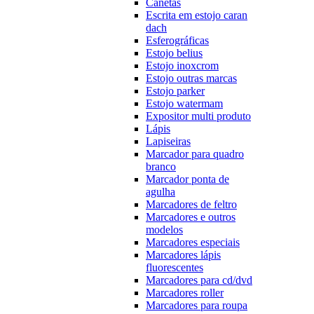
Canetas
Escrita em estojo caran
dach
Esferográficas
Estojo belius
Estojo inoxcrom
Estojo outras marcas
Estojo parker
Estojo watermam
Expositor multi produto
Lápis
Lapiseiras
Marcador para quadro
branco
Marcador ponta de
agulha
Marcadores de feltro
Marcadores e outros
modelos
Marcadores especiais
Marcadores lápis
fluorescentes
Marcadores para cd/dvd
Marcadores roller
Marcadores para roupa