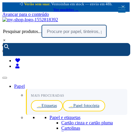
💨
Verão sem suar.
Ventoinhas em stock — envio em 48h.
×
Ver modelos →
Avançar para o conteúdo
Pesquisar produtos...
×
encomendar por telefone :
216 003 523
(chamada rede fixa nacional)
Papel
MAIS PROCURADAS
Etiquetas
Papel fotocópia
Papel e etiquetas
Cartão cinza e cartão pluma
Cartolinas