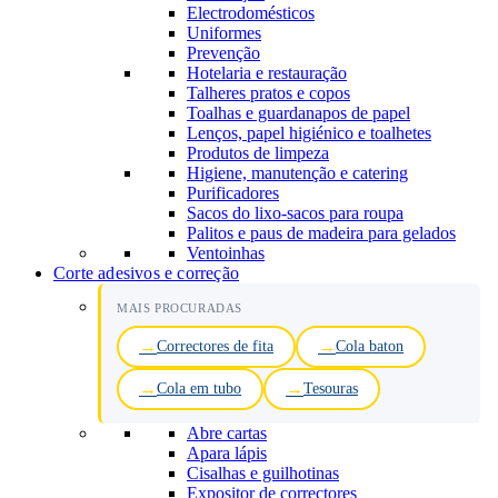
Electrodomésticos
Uniformes
Prevenção
Hotelaria e restauração
Talheres pratos e copos
Toalhas e guardanapos de papel
Lenços, papel higiénico e toalhetes
Produtos de limpeza
Higiene, manutenção e catering
Purificadores
Sacos do lixo-sacos para roupa
Palitos e paus de madeira para gelados
Ventoinhas
Corte adesivos e correção
MAIS PROCURADAS
Correctores de fita
Cola baton
Cola em tubo
Tesouras
Abre cartas
Apara lápis
Cisalhas e guilhotinas
Expositor de correctores