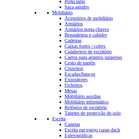
Porta lápis
Saca agrafes
Mobiliário
Acessórios de mobiliário
Armários
Armários porta-chaves
Bengaleiros e cabides
Cadeiras
Caixas fortes / cofres
Candeeiros de escritório
Carros para arquivo suspenso
Cesto de papéis
Cinzeiros
Escadas/bancos
Expositores
Ficheiros
Mesas
Mobiliário auxiliar
Mobiliário informático
Relógios de escritório
Tapetes de protecção de solo
Escrita
Canetas
Escrita em estojo caran dach
Esferográficas