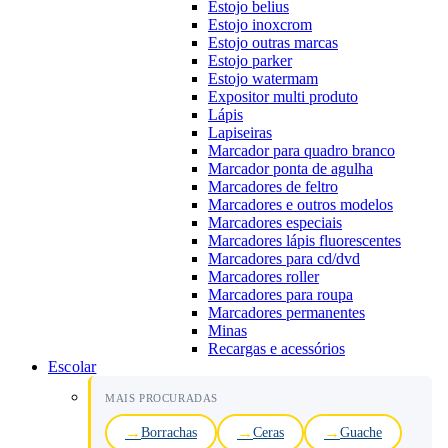
Estojo belius
Estojo inoxcrom
Estojo outras marcas
Estojo parker
Estojo watermam
Expositor multi produto
Lápis
Lapiseiras
Marcador para quadro branco
Marcador ponta de agulha
Marcadores de feltro
Marcadores e outros modelos
Marcadores especiais
Marcadores lápis fluorescentes
Marcadores para cd/dvd
Marcadores roller
Marcadores para roupa
Marcadores permanentes
Minas
Recargas e acessórios
Escolar
MAIS PROCURADAS
Borrachas
Ceras
Guache