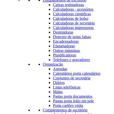
Equipamentos de escritório
Caixas registadoras
Calculadoras - acessórios
Calculadoras cientificas
Calculadoras de bolso
Calculadoras de secretária
Calculadoras impressoras
Destruidoras
Detector de notas falsas
Encadernadoras
Etiquetadoras
Outras máquinas
Plastificadoras
Telefones e gravadores
Organização
Agendas
Calendários porta calendários
Conjuntos de secretária
Diários
Listas telefónicas
Malas
Pastas porta documentos
Pastas porta folio em pele
Porta cartões visita
Complementos de escritório