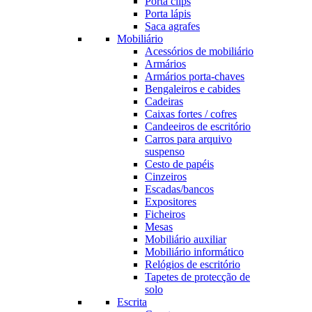
Porta clips
Porta lápis
Saca agrafes
Mobiliário
Acessórios de mobiliário
Armários
Armários porta-chaves
Bengaleiros e cabides
Cadeiras
Caixas fortes / cofres
Candeeiros de escritório
Carros para arquivo
suspenso
Cesto de papéis
Cinzeiros
Escadas/bancos
Expositores
Ficheiros
Mesas
Mobiliário auxiliar
Mobiliário informático
Relógios de escritório
Tapetes de protecção de
solo
Escrita