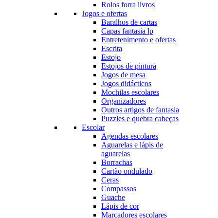
Rolos forra livros
Jogos e ofertas
Baralhos de cartas
Capas fantasia lp
Entretenimento e ofertas
Escrita
Estojo
Estojos de pintura
Jogos de mesa
Jogos didácticos
Mochilas escolares
Organizadores
Outros artigos de fantasia
Puzzles e quebra cabeças
Escolar
Agendas escolares
Aguarelas e lápis de
aguarelas
Borrachas
Cartão ondulado
Ceras
Compassos
Guache
Lápis de cor
Marcadores escolares