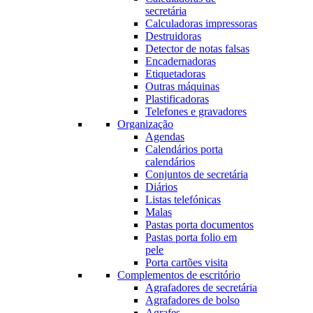
secretária
Calculadoras impressoras
Destruidoras
Detector de notas falsas
Encadernadoras
Etiquetadoras
Outras máquinas
Plastificadoras
Telefones e gravadores
Organização
Agendas
Calendários porta
calendários
Conjuntos de secretária
Diários
Listas telefónicas
Malas
Pastas porta documentos
Pastas porta folio em
pele
Porta cartões visita
Complementos de escritório
Agrafadores de secretária
Agrafadores de bolso
Agrafes