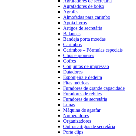
Agrafadores de secretária
Agrafadores de bolso
Agrafes
Almofadas para carimbo
Apoia livros
Artigos de secretária
Balanças
Bandeja porta moedas
Carimbos
Carimbos – Fórmulas especiais
Clips e pioneses
Cofres
Conjuntos de impressão
Datadores
Esponjeira e dedeira
Fitas métricas
Furadores de grande capacidade
Furadores de rebites
Furadores de secretária
Lupas
Máquina de agrafar
Numeradores
Organizadores
Outros artigos de secretária
Porta clips