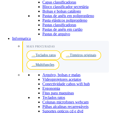
Capas classificadoras
Bloco classificador secretária
Bolsas e bolsas catálogo
Pastas de anéis em polipropileno
Pasta elásticos polipropileno
Pastas classificadoras
Pastas de anéis em cartão
Pastas de arquivo
Informatica
MAIS PROCURADAS
Teclados ratos
Tinteiros originais
Multifunções
Arquivo, bolsas e malas
Videoprojetores acetatos
Conectividade cabos wifi hub
Ergonomia
Fitas para maquinas
Teclados ratos
Colunas microfones webcam
Pilhas alcalinas recarregáveis
Suportes opticos cd e dvd