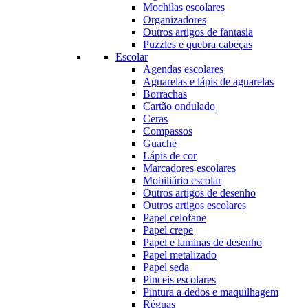
Mochilas escolares
Organizadores
Outros artigos de fantasia
Puzzles e quebra cabeças
Escolar
Agendas escolares
Aguarelas e lápis de aguarelas
Borrachas
Cartão ondulado
Ceras
Compassos
Guache
Lápis de cor
Marcadores escolares
Mobiliário escolar
Outros artigos de desenho
Outros artigos escolares
Papel celofane
Papel crepe
Papel e laminas de desenho
Papel metalizado
Papel seda
Pinceis escolares
Pintura a dedos e maquilhagem
Réguas