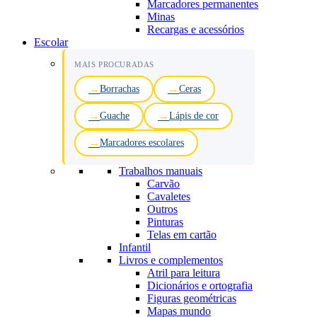
Marcadores permanentes
Minas
Recargas e acessórios
Escolar
MAIS PROCURADAS
Borrachas
Ceras
Guache
Lápis de cor
Marcadores escolares
Trabalhos manuais
Carvão
Cavaletes
Outros
Pinturas
Telas em cartão
Infantil
Livros e complementos
Atril para leitura
Dicionários e ortografia
Figuras geométricas
Mapas mundo