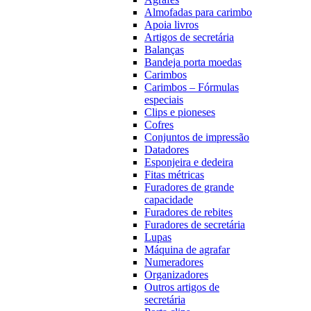
Almofadas para carimbo
Apoia livros
Artigos de secretária
Balanças
Bandeja porta moedas
Carimbos
Carimbos – Fórmulas
especiais
Clips e pioneses
Cofres
Conjuntos de impressão
Datadores
Esponjeira e dedeira
Fitas métricas
Furadores de grande
capacidade
Furadores de rebites
Furadores de secretária
Lupas
Máquina de agrafar
Numeradores
Organizadores
Outros artigos de
secretária