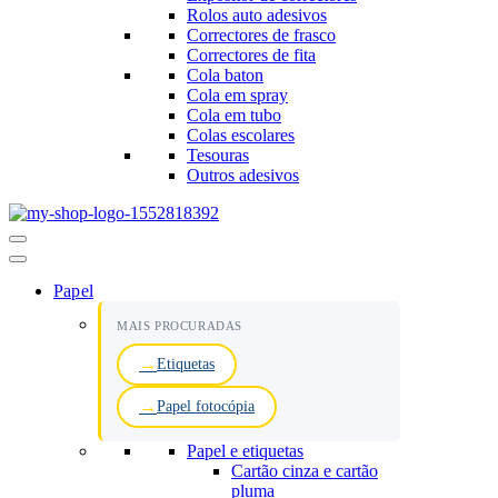
Rolos auto adesivos
Correctores de frasco
Correctores de fita
Cola baton
Cola em spray
Cola em tubo
Colas escolares
Tesouras
Outros adesivos
Menu
de
navegação
Papel
MAIS PROCURADAS
Etiquetas
Papel fotocópia
Papel e etiquetas
Cartão cinza e cartão
pluma