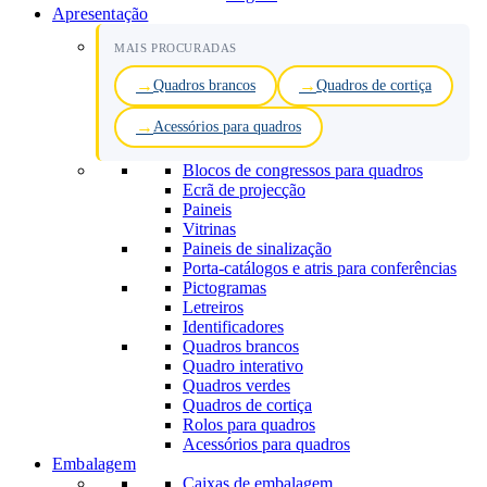
Apresentação
MAIS PROCURADAS
Quadros brancos
Quadros de cortiça
Acessórios para quadros
Blocos de congressos para quadros
Ecrã de projecção
Paineis
Vitrinas
Paineis de sinalização
Porta-catálogos e atris para conferências
Pictogramas
Letreiros
Identificadores
Quadros brancos
Quadro interativo
Quadros verdes
Quadros de cortiça
Rolos para quadros
Acessórios para quadros
Embalagem
Caixas de embalagem