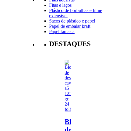
Fitas e laços
Plástico de borbulhas e filme
extensível
Sacos de plástico e papel
Papel de embalar kraft
Papel fantasia
DESTAQUES
Bloco
de