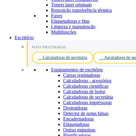
Toners laser originais
Reposição transferência térmica
Faxes
Etiquetadoras e fitas
Limpeza e manutenção
Multifunções
Escritório
MAIS PROCURADAS
Calculadoras de secretária
Agrafadores de sec
Equipamentos de escritório
Caixas registadoras
Calculadoras - acessórios
Calculadoras cientificas
Calculadoras de bolso
Calculadoras de secretária
Calculadoras impressoras
Destruidoras
Detector de notas falsas
Encadernadoras
Etiquetadoras
Outras máquinas
Plastificadoras