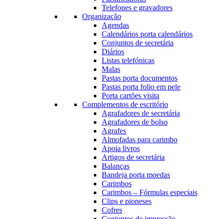
Telefones e gravadores
Organização
Agendas
Calendários porta calendários
Conjuntos de secretária
Diários
Listas telefónicas
Malas
Pastas porta documentos
Pastas porta folio em pele
Porta cartões visita
Complementos de escritório
Agrafadores de secretária
Agrafadores de bolso
Agrafes
Almofadas para carimbo
Apoia livros
Artigos de secretária
Balanças
Bandeja porta moedas
Carimbos
Carimbos – Fórmulas especiais
Clips e pioneses
Cofres
Conjuntos de impressão