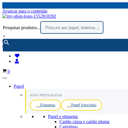
Avançar para o conteúdo
Pesquisar produtos...
×
encomendar por telefone :
216 003 523
(chamada rede fixa nacional)
Carrinho
0
Papel
MAIS PROCURADAS
Etiquetas
Papel fotocópia
Papel e etiquetas
Cartão cinza e cartão pluma
Cartolinas