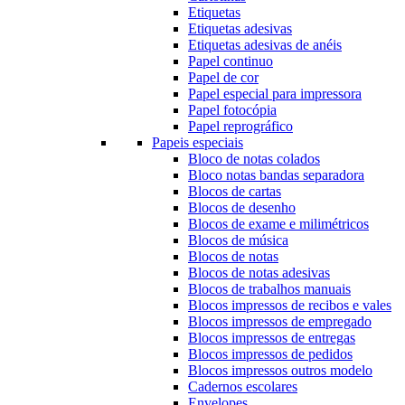
Etiquetas
Etiquetas adesivas
Etiquetas adesivas de anéis
Papel continuo
Papel de cor
Papel especial para impressora
Papel fotocópia
Papel reprográfico
Papeis especiais
Bloco de notas colados
Bloco notas bandas separadora
Blocos de cartas
Blocos de desenho
Blocos de exame e milimétricos
Blocos de música
Blocos de notas
Blocos de notas adesivas
Blocos de trabalhos manuais
Blocos impressos de recibos e vales
Blocos impressos de empregado
Blocos impressos de entregas
Blocos impressos de pedidos
Blocos impressos outros modelo
Cadernos escolares
Envelopes