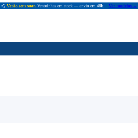
💨
Verão sem suar.
Ventoinhas em stock — envio em 48h.
Ver modelos →