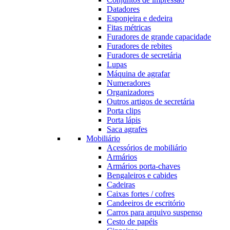
Datadores
Esponjeira e dedeira
Fitas métricas
Furadores de grande capacidade
Furadores de rebites
Furadores de secretária
Lupas
Máquina de agrafar
Numeradores
Organizadores
Outros artigos de secretária
Porta clips
Porta lápis
Saca agrafes
Mobiliário
Acessórios de mobiliário
Armários
Armários porta-chaves
Bengaleiros e cabides
Cadeiras
Caixas fortes / cofres
Candeeiros de escritório
Carros para arquivo suspenso
Cesto de papéis