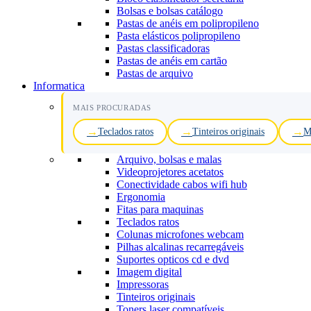
Bolsas e bolsas catálogo
Pastas de anéis em polipropileno
Pasta elásticos polipropileno
Pastas classificadoras
Pastas de anéis em cartão
Pastas de arquivo
Informatica
MAIS PROCURADAS
Teclados ratos
Tinteiros originais
M
Arquivo, bolsas e malas
Videoprojetores acetatos
Conectividade cabos wifi hub
Ergonomia
Fitas para maquinas
Teclados ratos
Colunas microfones webcam
Pilhas alcalinas recarregáveis
Suportes opticos cd e dvd
Imagem digital
Impressoras
Tinteiros originais
Toners laser compatíveis