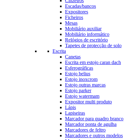
Cinzeiros
Escadas/bancos
Expositores
Ficheiros
Mesas
Mobiliário auxiliar
Mobiliário informático
Relógios de escritório
Tapetes de protecção de solo
Escrita
Canetas
Escrita em estojo caran dach
Esferográficas
Estojo belius
Estojo inoxcrom
Estojo outras marcas
Estojo parker
Estojo watermam
Expositor multi produto
Lápis
Lapiseiras
Marcador para quadro branco
Marcador ponta de agulha
Marcadores de feltro
Marcadores e outros modelos