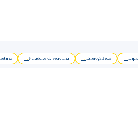
retária
Furadores de secretária
Esferográficas
Lápis