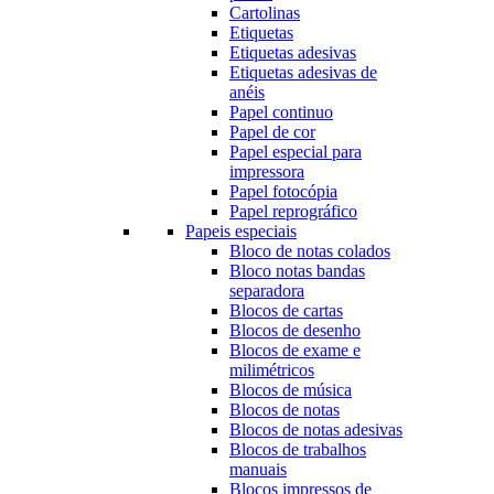
Cartolinas
Etiquetas
Etiquetas adesivas
Etiquetas adesivas de
anéis
Papel continuo
Papel de cor
Papel especial para
impressora
Papel fotocópia
Papel reprográfico
Papeis especiais
Bloco de notas colados
Bloco notas bandas
separadora
Blocos de cartas
Blocos de desenho
Blocos de exame e
milimétricos
Blocos de música
Blocos de notas
Blocos de notas adesivas
Blocos de trabalhos
manuais
Blocos impressos de