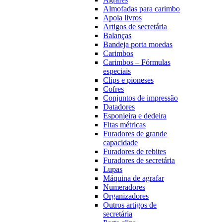
Almofadas para carimbo
Apoia livros
Artigos de secretária
Balanças
Bandeja porta moedas
Carimbos
Carimbos – Fórmulas
especiais
Clips e pioneses
Cofres
Conjuntos de impressão
Datadores
Esponjeira e dedeira
Fitas métricas
Furadores de grande
capacidade
Furadores de rebites
Furadores de secretária
Lupas
Máquina de agrafar
Numeradores
Organizadores
Outros artigos de
secretária