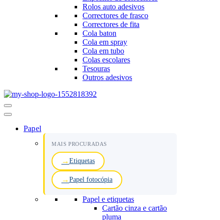
Rolos auto adesivos
Correctores de frasco
Correctores de fita
Cola baton
Cola em spray
Cola em tubo
Colas escolares
Tesouras
Outros adesivos
Menu
de
navegação
Papel
MAIS PROCURADAS
Etiquetas
Papel fotocópia
Papel e etiquetas
Cartão cinza e cartão
pluma