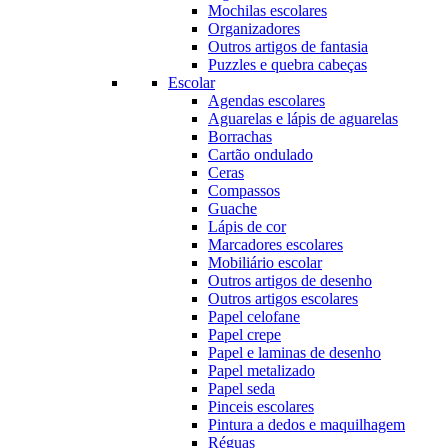
Mochilas escolares
Organizadores
Outros artigos de fantasia
Puzzles e quebra cabeças
Escolar
Agendas escolares
Aguarelas e lápis de aguarelas
Borrachas
Cartão ondulado
Ceras
Compassos
Guache
Lápis de cor
Marcadores escolares
Mobiliário escolar
Outros artigos de desenho
Outros artigos escolares
Papel celofane
Papel crepe
Papel e laminas de desenho
Papel metalizado
Papel seda
Pinceis escolares
Pintura a dedos e maquilhagem
Réguas