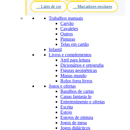
Lápis de cor
Marcadores escolares
Trabalhos manuais
Carvão
Cavaletes
Outros
Pinturas
Telas em cartão
Infantil
Livros e complementos
Atril para leitura
Dicionários e ortografia
Figuras geométricas
Mapas mundo
Rolos forra livros
Jogos e ofertas
Baralhos de cartas
Capas fantasia lp
Entretenimento e ofertas
Escrita
Estojo
Estojos de pintura
Jogos de mesa
Jogos didácticos