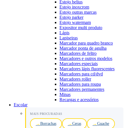
Estojo belius
Estojo inoxcrom
Estojo outras marcas
Estojo parker
Estojo watermam
Expositor multi produto
Lápis
Lapiseiras
Marcador para quadro branco
Marcador ponta de agulha
Marcadores de feltro
Marcadores e outros modelos
Marcadores especiais
Marcadores lápis fluorescentes
Marcadores para cd/dvd
Marcadores roller
Marcadores para roupa
Marcadores permanentes
Minas
Recargas e acessórios
Escolar
MAIS PROCURADAS
Borrachas
Ceras
Guache