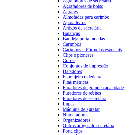
Agrafadores de secretária
Agrafadores de bolso
Agrafes
Almofadas para carimbo
Apoia livros
Artigos de secretária
Balanças
Bandeja porta moedas
Carimbos
Carimbos – Fórmulas especiais
Clips e pioneses
Cofres
Conjuntos de impressão
Datadores
Esponjeira e dedeira
Fitas métricas
Furadores de grande capacidade
Furadores de rebites
Furadores de secretária
Lupas
Máquina de agrafar
Numeradores
Organizadores
Outros artigos de secretária
Porta clips