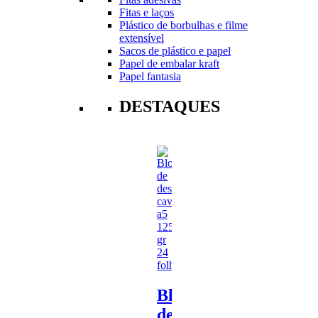
Fitas e laços
Plástico de borbulhas e filme
extensível
Sacos de plástico e papel
Papel de embalar kraft
Papel fantasia
DESTAQUES
Bloco
de