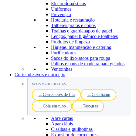
Electrodomésticos
Uniformes
Prevenção
Hotelaria e restauração
Talheres pratos e copos
Toalhas e guardanapos de papel
Lenços, papel higiénico e toalhetes
Produtos de limpeza
Higiene, manutenção e catering
Purificadores
Sacos do lixo-sacos para roupa
Palitos e paus de madeira para gelados
Ventoinhas
Corte adesivos e correção
MAIS PROCURADAS
Correctores de fita
Cola baton
Cola em tubo
Tesouras
Abre cartas
Apara lápis
Cisalhas e guilhotinas
Expositor de correctores