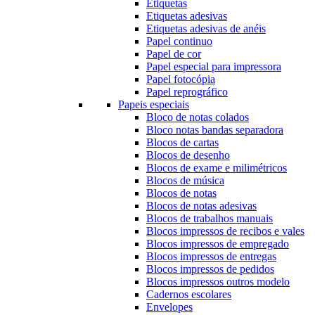
Etiquetas
Etiquetas adesivas
Etiquetas adesivas de anéis
Papel continuo
Papel de cor
Papel especial para impressora
Papel fotocópia
Papel reprográfico
Papeis especiais
Bloco de notas colados
Bloco notas bandas separadora
Blocos de cartas
Blocos de desenho
Blocos de exame e milimétricos
Blocos de música
Blocos de notas
Blocos de notas adesivas
Blocos de trabalhos manuais
Blocos impressos de recibos e vales
Blocos impressos de empregado
Blocos impressos de entregas
Blocos impressos de pedidos
Blocos impressos outros modelo
Cadernos escolares
Envelopes