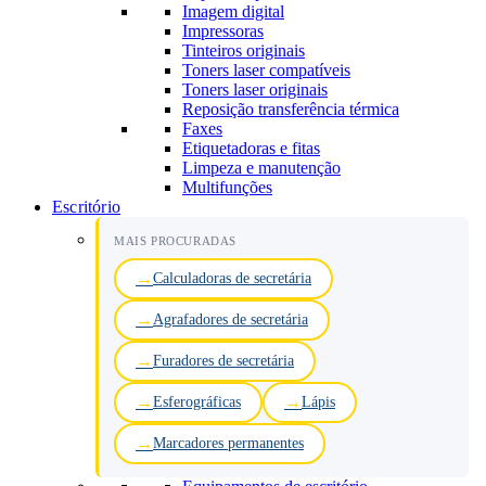
Imagem digital
Impressoras
Tinteiros originais
Toners laser compatíveis
Toners laser originais
Reposição transferência térmica
Faxes
Etiquetadoras e fitas
Limpeza e manutenção
Multifunções
Escritório
MAIS PROCURADAS
Calculadoras de secretária
Agrafadores de secretária
Furadores de secretária
Esferográficas
Lápis
Marcadores permanentes