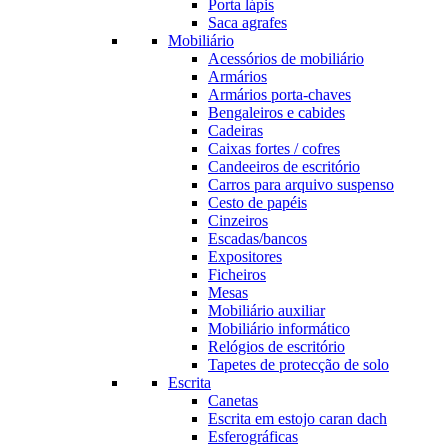
Porta lápis
Saca agrafes
Mobiliário
Acessórios de mobiliário
Armários
Armários porta-chaves
Bengaleiros e cabides
Cadeiras
Caixas fortes / cofres
Candeeiros de escritório
Carros para arquivo suspenso
Cesto de papéis
Cinzeiros
Escadas/bancos
Expositores
Ficheiros
Mesas
Mobiliário auxiliar
Mobiliário informático
Relógios de escritório
Tapetes de protecção de solo
Escrita
Canetas
Escrita em estojo caran dach
Esferográficas