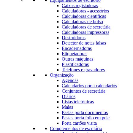
Equipamentos de escritório
Caixas registadoras
Calculadoras - acessórios
Calculadoras cientificas
Calculadoras de bolso
Calculadoras de secretária
Calculadoras impressoras
Destruidoras
Detector de notas falsas
Encadernadoras
Etiquetadoras
Outras máquinas
Plastificadoras
Telefones e gravadores
Organização
Agendas
Calendários porta calendários
Conjuntos de secretária
Diários
Listas telefónicas
Malas
Pastas porta documentos
Pastas porta folio em pele
Porta cartões visita
Complementos de escritório