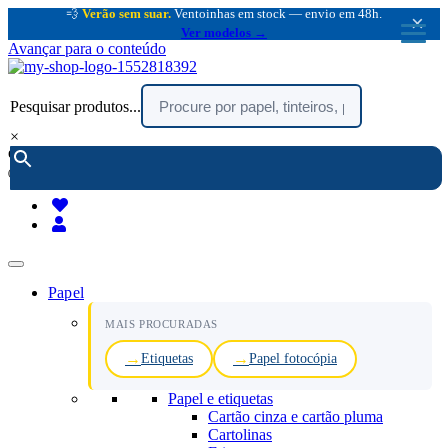
💨
Verão sem suar.
Ventoinhas em stock — envio em 48h.
×
Ver modelos →
Avançar para o conteúdo
Pesquisar produtos...
×
encomendar por telefone :
216 003 523
(chamada rede fixa nacional)
Papel
MAIS PROCURADAS
Etiquetas
Papel fotocópia
Papel e etiquetas
Cartão cinza e cartão pluma
Cartolinas