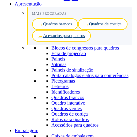
Apresentação
MAIS PROCURADAS
Quadros brancos
Quadros de cortiça
Acessórios para quadros
Blocos de congressos para quadros
Ecrã de projecção
Paineis
Vitrinas
Paineis de sinalização
Porta-catálogos e atris para conferências
Pictogramas
Letreiros
Identificadores
Quadros brancos
Quadro interativo
Quadros verdes
Quadros de cortiça
Rolos para quadros
Acessórios para quadros
Embalagem
Caixas de embalagem