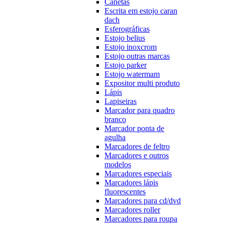
Canetas
Escrita em estojo caran
dach
Esferográficas
Estojo belius
Estojo inoxcrom
Estojo outras marcas
Estojo parker
Estojo watermam
Expositor multi produto
Lápis
Lapiseiras
Marcador para quadro
branco
Marcador ponta de
agulha
Marcadores de feltro
Marcadores e outros
modelos
Marcadores especiais
Marcadores lápis
fluorescentes
Marcadores para cd/dvd
Marcadores roller
Marcadores para roupa