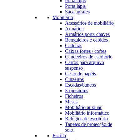
Porta clips
Porta lápis
Saca agrafes
Mobiliário
Acessórios de mobiliário
Armários
Armários porta-chaves
Bengaleiros e cabides
Cadeiras
Caixas fortes / cofres
Candeeiros de escritório
Carros para arquivo
suspenso
Cesto de papéis
Cinzeiros
Escadas/bancos
Expositores
Ficheiros
Mesas
Mobiliário auxiliar
Mobiliário informático
Relógios de escritório
Tapetes de protecção de
solo
Escrita