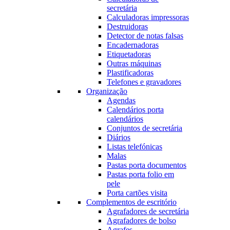
secretária
Calculadoras impressoras
Destruidoras
Detector de notas falsas
Encadernadoras
Etiquetadoras
Outras máquinas
Plastificadoras
Telefones e gravadores
Organização
Agendas
Calendários porta
calendários
Conjuntos de secretária
Diários
Listas telefónicas
Malas
Pastas porta documentos
Pastas porta folio em
pele
Porta cartões visita
Complementos de escritório
Agrafadores de secretária
Agrafadores de bolso
Agrafes