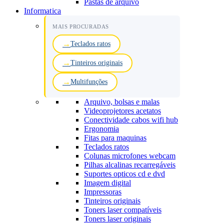
Pastas de arquivo
Informatica
MAIS PROCURADAS
Teclados ratos
Tinteiros originais
Multifunções
Arquivo, bolsas e malas
Videoprojetores acetatos
Conectividade cabos wifi hub
Ergonomia
Fitas para maquinas
Teclados ratos
Colunas microfones webcam
Pilhas alcalinas recarregáveis
Suportes opticos cd e dvd
Imagem digital
Impressoras
Tinteiros originais
Toners laser compatíveis
Toners laser originais