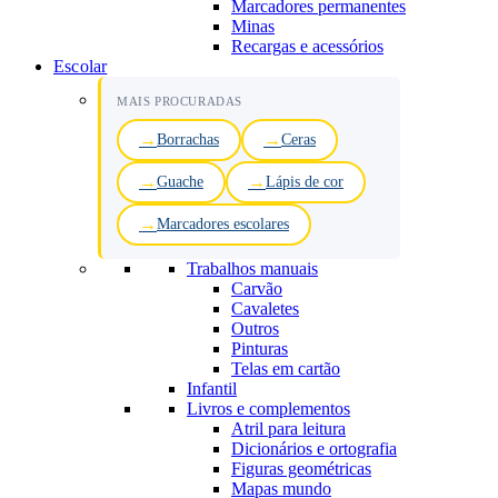
Marcadores permanentes
Minas
Recargas e acessórios
Escolar
MAIS PROCURADAS
Borrachas
Ceras
Guache
Lápis de cor
Marcadores escolares
Trabalhos manuais
Carvão
Cavaletes
Outros
Pinturas
Telas em cartão
Infantil
Livros e complementos
Atril para leitura
Dicionários e ortografia
Figuras geométricas
Mapas mundo