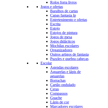
Rolos forra livros
Jogos e ofertas
Baralhos de cartas
Capas fantasia lp
Entretenimento e ofertas
Escrita
Estojo
Estojos de pintura
Jogos de mesa
Jogos didácticos
Mochilas escolares
Organizadores
Outros artigos de fantasia
Puzzles e quebra cabeças
Escolar
Agendas escolares
Aguarelas e lápis de
aguarelas
Borrachas
Cartão ondulado
Ceras
Compassos
Guache
Lápis de cor
Marcadores escolares