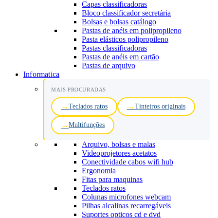
Capas classificadoras
Bloco classificador secretária
Bolsas e bolsas catálogo
Pastas de anéis em polipropileno
Pasta elásticos polipropileno
Pastas classificadoras
Pastas de anéis em cartão
Pastas de arquivo
Informatica
MAIS PROCURADAS
Teclados ratos
Tinteiros originais
Multifunções
Arquivo, bolsas e malas
Videoprojetores acetatos
Conectividade cabos wifi hub
Ergonomia
Fitas para maquinas
Teclados ratos
Colunas microfones webcam
Pilhas alcalinas recarregáveis
Suportes opticos cd e dvd