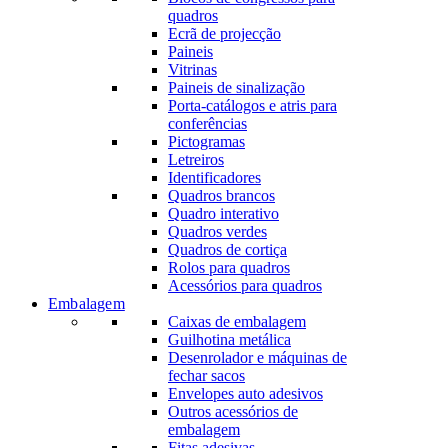
quadros
Ecrã de projecção
Paineis
Vitrinas
Paineis de sinalização
Porta-catálogos e atris para
conferências
Pictogramas
Letreiros
Identificadores
Quadros brancos
Quadro interativo
Quadros verdes
Quadros de cortiça
Rolos para quadros
Acessórios para quadros
Embalagem
Caixas de embalagem
Guilhotina metálica
Desenrolador e máquinas de
fechar sacos
Envelopes auto adesivos
Outros acessórios de
embalagem
Fitas adesivas