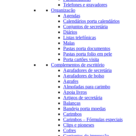
Telefones e gravadores
Organização
Agendas
Calendários porta calendários
Conjuntos de secretária
Diários
Listas telefónicas
Malas
Pastas porta documentos
Pastas porta folio em pele
Porta cartões visita
Complementos de escritório
Agrafadores de secretária
Agrafadores de bolso
Agrafes
Almofadas para carimbo
Apoia livros
Artigos de secretária
Balanças
Bandeja porta moedas
Carimbos
Carimbos – Fórmulas especiais
Clips e pioneses
Cofres
Conjuntos de impressão