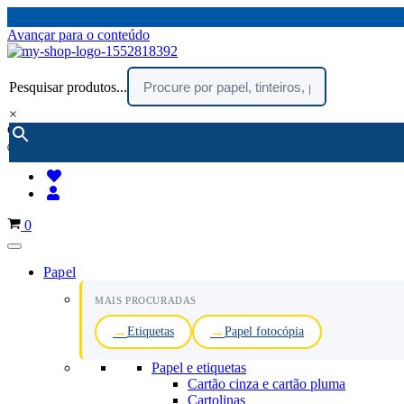
Avançar para o conteúdo
Pesquisar produtos...
×
encomendar por telefone :
216 003 523
(chamada rede fixa nacional)
Carrinho
0
Papel
MAIS PROCURADAS
Etiquetas
Papel fotocópia
Papel e etiquetas
Cartão cinza e cartão pluma
Cartolinas