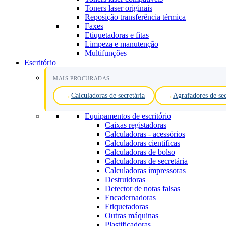
Toners laser originais
Reposição transferência térmica
Faxes
Etiquetadoras e fitas
Limpeza e manutenção
Multifunções
Escritório
MAIS PROCURADAS
Calculadoras de secretária
Agrafadores de sec
Equipamentos de escritório
Caixas registadoras
Calculadoras - acessórios
Calculadoras cientificas
Calculadoras de bolso
Calculadoras de secretária
Calculadoras impressoras
Destruidoras
Detector de notas falsas
Encadernadoras
Etiquetadoras
Outras máquinas
Plastificadoras