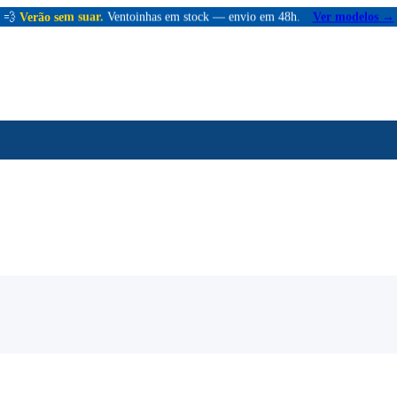
💨
Verão sem suar.
Ventoinhas em stock — envio em 48h.
Ver modelos →