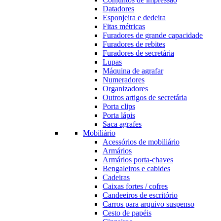
Datadores
Esponjeira e dedeira
Fitas métricas
Furadores de grande capacidade
Furadores de rebites
Furadores de secretária
Lupas
Máquina de agrafar
Numeradores
Organizadores
Outros artigos de secretária
Porta clips
Porta lápis
Saca agrafes
Mobiliário
Acessórios de mobiliário
Armários
Armários porta-chaves
Bengaleiros e cabides
Cadeiras
Caixas fortes / cofres
Candeeiros de escritório
Carros para arquivo suspenso
Cesto de papéis