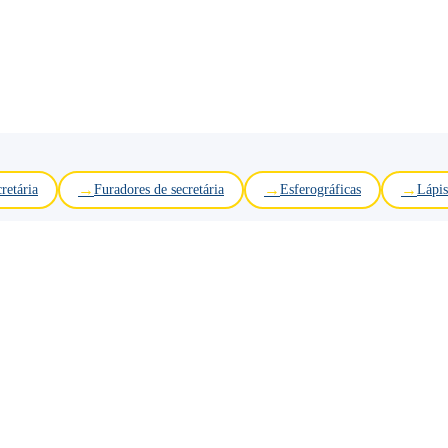
retária
Furadores de secretária
Esferográficas
Lápis