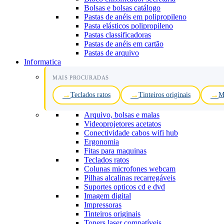
Bolsas e bolsas catálogo
Pastas de anéis em polipropileno
Pasta elásticos polipropileno
Pastas classificadoras
Pastas de anéis em cartão
Pastas de arquivo
Informatica
MAIS PROCURADAS
Teclados ratos
Tinteiros originais
M
Arquivo, bolsas e malas
Videoprojetores acetatos
Conectividade cabos wifi hub
Ergonomia
Fitas para maquinas
Teclados ratos
Colunas microfones webcam
Pilhas alcalinas recarregáveis
Suportes opticos cd e dvd
Imagem digital
Impressoras
Tinteiros originais
Toners laser compatíveis