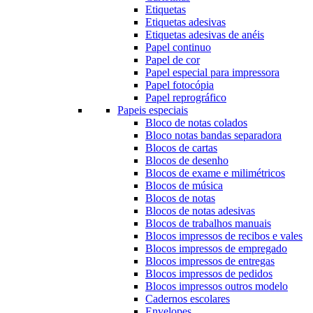
Etiquetas
Etiquetas adesivas
Etiquetas adesivas de anéis
Papel continuo
Papel de cor
Papel especial para impressora
Papel fotocópia
Papel reprográfico
Papeis especiais
Bloco de notas colados
Bloco notas bandas separadora
Blocos de cartas
Blocos de desenho
Blocos de exame e milimétricos
Blocos de música
Blocos de notas
Blocos de notas adesivas
Blocos de trabalhos manuais
Blocos impressos de recibos e vales
Blocos impressos de empregado
Blocos impressos de entregas
Blocos impressos de pedidos
Blocos impressos outros modelo
Cadernos escolares
Envelopes