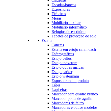
Cinzeiros
Escadas/bancos
Expositores
Ficheiros
Mesas
Mobiliário auxiliar
Mobiliário informático
Relógios de escritório
Tapetes de protecção de solo
Escrita
Canetas
Escrita em estojo caran dach
Esferográficas
Estojo belius
Estojo inoxcrom
Estojo outras marcas
Estojo parker
Estojo watermam
Expositor multi produto
Lápis
Lapiseiras
Marcador para quadro branco
Marcador ponta de agulha
Marcadores de feltro
Marcadores e outros modelos