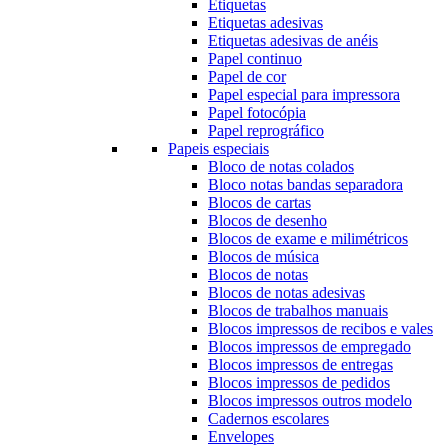
Etiquetas
Etiquetas adesivas
Etiquetas adesivas de anéis
Papel continuo
Papel de cor
Papel especial para impressora
Papel fotocópia
Papel reprográfico
Papeis especiais
Bloco de notas colados
Bloco notas bandas separadora
Blocos de cartas
Blocos de desenho
Blocos de exame e milimétricos
Blocos de música
Blocos de notas
Blocos de notas adesivas
Blocos de trabalhos manuais
Blocos impressos de recibos e vales
Blocos impressos de empregado
Blocos impressos de entregas
Blocos impressos de pedidos
Blocos impressos outros modelo
Cadernos escolares
Envelopes