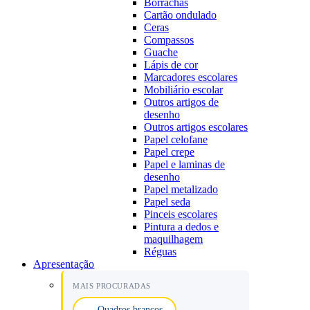
Borrachas
Cartão ondulado
Ceras
Compassos
Guache
Lápis de cor
Marcadores escolares
Mobiliário escolar
Outros artigos de
desenho
Outros artigos escolares
Papel celofane
Papel crepe
Papel e laminas de
desenho
Papel metalizado
Papel seda
Pinceis escolares
Pintura a dedos e
maquilhagem
Réguas
Apresentação
MAIS PROCURADAS
Quadros brancos