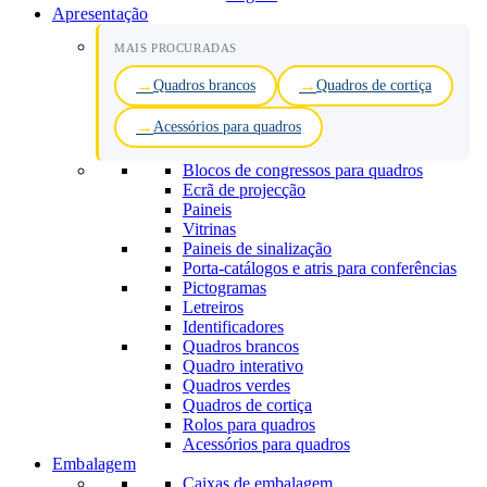
Apresentação
MAIS PROCURADAS
Quadros brancos
Quadros de cortiça
Acessórios para quadros
Blocos de congressos para quadros
Ecrã de projecção
Paineis
Vitrinas
Paineis de sinalização
Porta-catálogos e atris para conferências
Pictogramas
Letreiros
Identificadores
Quadros brancos
Quadro interativo
Quadros verdes
Quadros de cortiça
Rolos para quadros
Acessórios para quadros
Embalagem
Caixas de embalagem