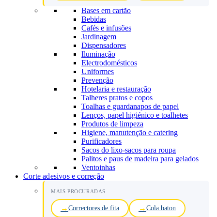
Bases em cartão
Bebidas
Cafés e infusões
Jardinagem
Dispensadores
Iluminação
Electrodomésticos
Uniformes
Prevenção
Hotelaria e restauração
Talheres pratos e copos
Toalhas e guardanapos de papel
Lenços, papel higiénico e toalhetes
Produtos de limpeza
Higiene, manutenção e catering
Purificadores
Sacos do lixo-sacos para roupa
Palitos e paus de madeira para gelados
Ventoinhas
Corte adesivos e correção
MAIS PROCURADAS
Correctores de fita
Cola baton