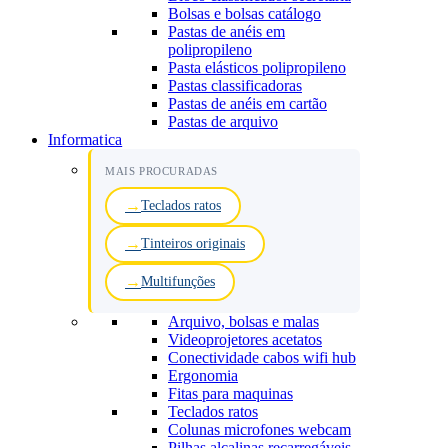
Bolsas e bolsas catálogo
Pastas de anéis em
polipropileno
Pasta elásticos polipropileno
Pastas classificadoras
Pastas de anéis em cartão
Pastas de arquivo
Informatica
MAIS PROCURADAS
Teclados ratos
Tinteiros originais
Multifunções
Arquivo, bolsas e malas
Videoprojetores acetatos
Conectividade cabos wifi hub
Ergonomia
Fitas para maquinas
Teclados ratos
Colunas microfones webcam
Pilhas alcalinas recarregáveis