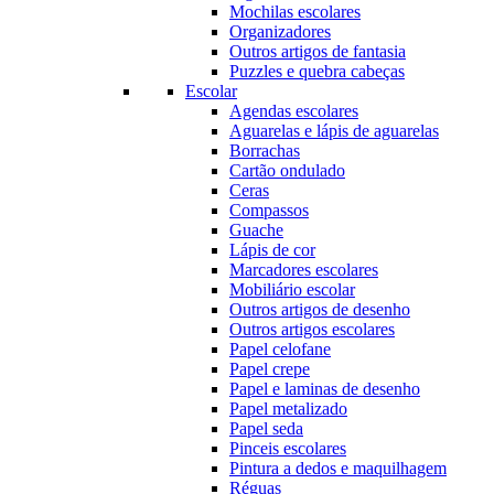
Mochilas escolares
Organizadores
Outros artigos de fantasia
Puzzles e quebra cabeças
Escolar
Agendas escolares
Aguarelas e lápis de aguarelas
Borrachas
Cartão ondulado
Ceras
Compassos
Guache
Lápis de cor
Marcadores escolares
Mobiliário escolar
Outros artigos de desenho
Outros artigos escolares
Papel celofane
Papel crepe
Papel e laminas de desenho
Papel metalizado
Papel seda
Pinceis escolares
Pintura a dedos e maquilhagem
Réguas