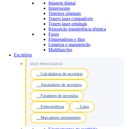
Imagem digital
Impressoras
Tinteiros originais
Toners laser compatíveis
Toners laser originais
Reposição transferência térmica
Faxes
Etiquetadoras e fitas
Limpeza e manutenção
Multifunções
Escritório
MAIS PROCURADAS
Calculadoras de secretária
Agrafadores de secretária
Furadores de secretária
Esferográficas
Lápis
Marcadores permanentes