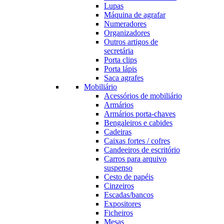
Lupas
Máquina de agrafar
Numeradores
Organizadores
Outros artigos de
secretária
Porta clips
Porta lápis
Saca agrafes
Mobiliário
Acessórios de mobiliário
Armários
Armários porta-chaves
Bengaleiros e cabides
Cadeiras
Caixas fortes / cofres
Candeeiros de escritório
Carros para arquivo
suspenso
Cesto de papéis
Cinzeiros
Escadas/bancos
Expositores
Ficheiros
Mesas