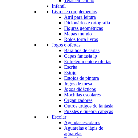
Telas em cartão
Infantil
Livros e complementos
Atril para leitura
Dicionários e ortografia
Figuras geométricas
Mapas mundo
Rolos forra livros
Jogos e ofertas
Baralhos de cartas
Capas fantasia lp
Entretenimento e ofertas
Escrita
Estojo
Estojos de pintura
Jogos de mesa
Jogos didácticos
Mochilas escolares
Organizadores
Outros artigos de fantasia
Puzzles e quebra cabeças
Escolar
Agendas escolares
Aguarelas e lápis de
aguarelas