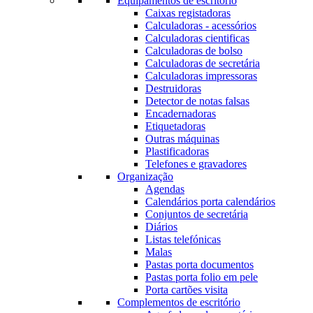
Equipamentos de escritório
Caixas registadoras
Calculadoras - acessórios
Calculadoras cientificas
Calculadoras de bolso
Calculadoras de secretária
Calculadoras impressoras
Destruidoras
Detector de notas falsas
Encadernadoras
Etiquetadoras
Outras máquinas
Plastificadoras
Telefones e gravadores
Organização
Agendas
Calendários porta calendários
Conjuntos de secretária
Diários
Listas telefónicas
Malas
Pastas porta documentos
Pastas porta folio em pele
Porta cartões visita
Complementos de escritório