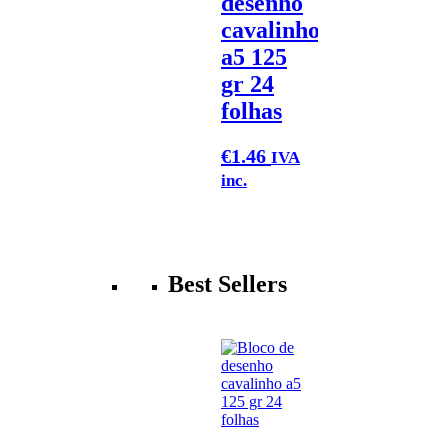
desenho
cavalinho
a5 125
gr 24
folhas
€
1.46
IVA
inc.
Best Sellers