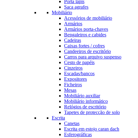
Porta lápis
Saca agrafes
Mobiliário
Acessórios de mobiliário
Armários
Armários porta-chaves
Bengaleiros e cabides
Cadeiras
Caixas fortes / cofres
Candeeiros de escritório
Carros para arquivo suspenso
Cesto de papéis
Cinzeiros
Escadas/bancos
Expositores
Ficheiros
Mesas
Mobiliário auxiliar
Mobiliário informático
Relógios de escritório
Tapetes de protecção de solo
Escrita
Canetas
Escrita em estojo caran dach
Esferográficas