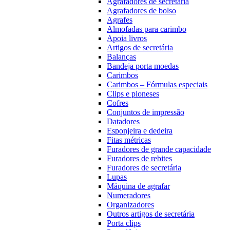
Agrafadores de secretária
Agrafadores de bolso
Agrafes
Almofadas para carimbo
Apoia livros
Artigos de secretária
Balanças
Bandeja porta moedas
Carimbos
Carimbos – Fórmulas especiais
Clips e pioneses
Cofres
Conjuntos de impressão
Datadores
Esponjeira e dedeira
Fitas métricas
Furadores de grande capacidade
Furadores de rebites
Furadores de secretária
Lupas
Máquina de agrafar
Numeradores
Organizadores
Outros artigos de secretária
Porta clips