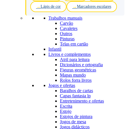
Lápis de cor
Marcadores escolares
Trabalhos manuais
Carvão
Cavaletes
Outros
Pinturas
Telas em cartão
Infantil
Livros e complementos
Atril para leitura
Dicionários e ortografia
Figuras geométricas
Mapas mundo
Rolos forra livros
Jogos e ofertas
Baralhos de cartas
Capas fantasia lp
Entretenimento e ofertas
Escrita
Estojo
Estojos de pintura
Jogos de mesa
Jogos didácticos