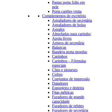
Pastas porta folio em
pele
Porta cartões visita
Complementos de escritório
Agrafadores de secretária
Agrafadores de bolso
Agrafes
Almofadas para carimbo
Apoia livros
Artigos de secretária
Balanças
Bandeja porta moedas
Carimbos
Carimbos – Fórmulas
especiais
Clips e pioneses
Cofres
Conjuntos de impressão
Datadores
Esponjeira e dedeira
Fitas métricas
Furadores de grande
capacidade
Furadores de rebites
Furadores de secretária