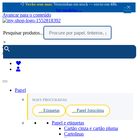
💨
Verão sem suar.
Ventoinhas em stock — envio em 48h.
×
Ver modelos →
Avançar para o conteúdo
Pesquisar produtos...
×
encomendar por telefone :
216 003 523
(chamada rede fixa nacional)
Papel
MAIS PROCURADAS
Etiquetas
Papel fotocópia
Papel e etiquetas
Cartão cinza e cartão pluma
Cartolinas