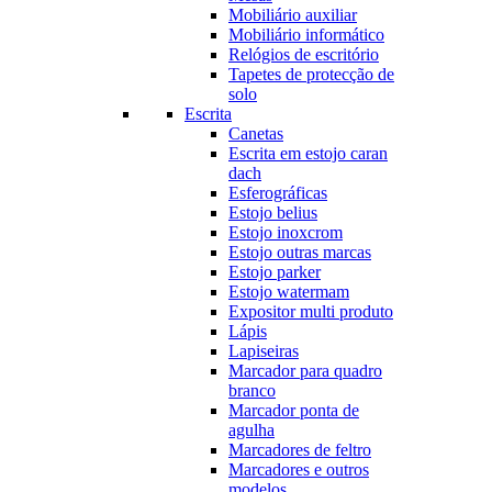
Mobiliário auxiliar
Mobiliário informático
Relógios de escritório
Tapetes de protecção de
solo
Escrita
Canetas
Escrita em estojo caran
dach
Esferográficas
Estojo belius
Estojo inoxcrom
Estojo outras marcas
Estojo parker
Estojo watermam
Expositor multi produto
Lápis
Lapiseiras
Marcador para quadro
branco
Marcador ponta de
agulha
Marcadores de feltro
Marcadores e outros
modelos