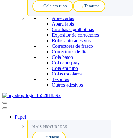
Cola em tubo
Tesouras
Abre cartas
Apara lápis
Cisalhas e guilhotinas
Expositor de correctores
Rolos auto adesivos
Correctores de frasco
Correctores de fita
Cola baton
Cola em spray
Cola em tubo
Colas escolares
Tesouras
Outros adesivos
Menu
de
navegação
Papel
MAIS PROCURADAS
Etiquetas