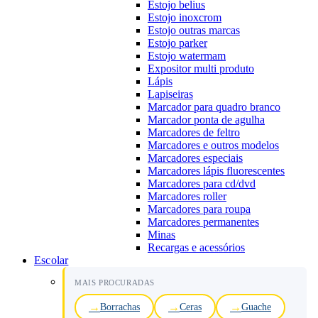
Estojo belius
Estojo inoxcrom
Estojo outras marcas
Estojo parker
Estojo watermam
Expositor multi produto
Lápis
Lapiseiras
Marcador para quadro branco
Marcador ponta de agulha
Marcadores de feltro
Marcadores e outros modelos
Marcadores especiais
Marcadores lápis fluorescentes
Marcadores para cd/dvd
Marcadores roller
Marcadores para roupa
Marcadores permanentes
Minas
Recargas e acessórios
Escolar
MAIS PROCURADAS
Borrachas
Ceras
Guache