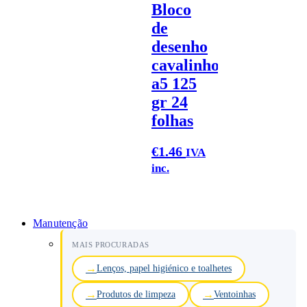
Bloco
de
desenho
cavalinho
a5 125
gr 24
folhas
€
1.46
IVA
inc.
Manutenção
MAIS PROCURADAS
Lenços, papel higiénico e toalhetes
Produtos de limpeza
Ventoinhas