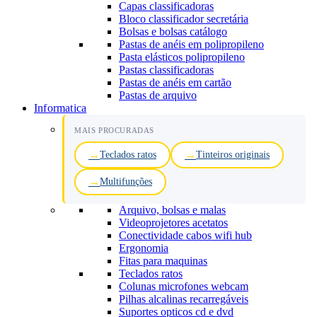
Capas classificadoras
Bloco classificador secretária
Bolsas e bolsas catálogo
Pastas de anéis em polipropileno
Pasta elásticos polipropileno
Pastas classificadoras
Pastas de anéis em cartão
Pastas de arquivo
Informatica
MAIS PROCURADAS
Teclados ratos
Tinteiros originais
Multifunções
Arquivo, bolsas e malas
Videoprojetores acetatos
Conectividade cabos wifi hub
Ergonomia
Fitas para maquinas
Teclados ratos
Colunas microfones webcam
Pilhas alcalinas recarregáveis
Suportes opticos cd e dvd