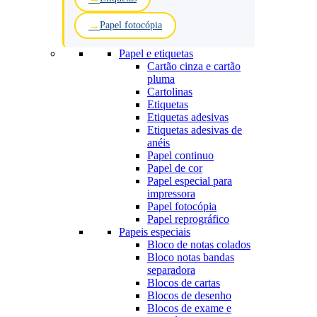
Papel fotocópia
Papel e etiquetas
Cartão cinza e cartão
pluma
Cartolinas
Etiquetas
Etiquetas adesivas
Etiquetas adesivas de
anéis
Papel continuo
Papel de cor
Papel especial para
impressora
Papel fotocópia
Papel reprográfico
Papeis especiais
Bloco de notas colados
Bloco notas bandas
separadora
Blocos de cartas
Blocos de desenho
Blocos de exame e