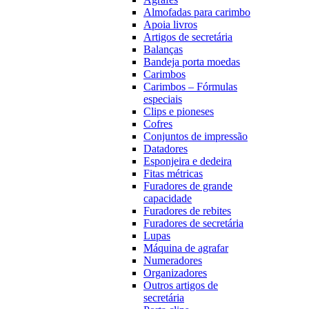
Almofadas para carimbo
Apoia livros
Artigos de secretária
Balanças
Bandeja porta moedas
Carimbos
Carimbos – Fórmulas
especiais
Clips e pioneses
Cofres
Conjuntos de impressão
Datadores
Esponjeira e dedeira
Fitas métricas
Furadores de grande
capacidade
Furadores de rebites
Furadores de secretária
Lupas
Máquina de agrafar
Numeradores
Organizadores
Outros artigos de
secretária