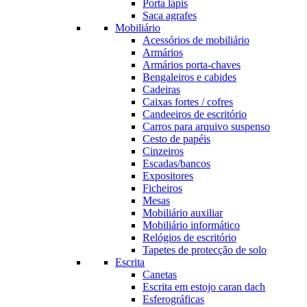
Porta lápis
Saca agrafes
Mobiliário
Acessórios de mobiliário
Armários
Armários porta-chaves
Bengaleiros e cabides
Cadeiras
Caixas fortes / cofres
Candeeiros de escritório
Carros para arquivo suspenso
Cesto de papéis
Cinzeiros
Escadas/bancos
Expositores
Ficheiros
Mesas
Mobiliário auxiliar
Mobiliário informático
Relógios de escritório
Tapetes de protecção de solo
Escrita
Canetas
Escrita em estojo caran dach
Esferográficas