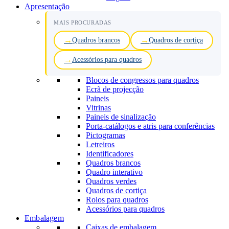
Apresentação
MAIS PROCURADAS
Quadros brancos
Quadros de cortiça
Acessórios para quadros
Blocos de congressos para quadros
Ecrã de projecção
Paineis
Vitrinas
Paineis de sinalização
Porta-catálogos e atris para conferências
Pictogramas
Letreiros
Identificadores
Quadros brancos
Quadro interativo
Quadros verdes
Quadros de cortiça
Rolos para quadros
Acessórios para quadros
Embalagem
Caixas de embalagem