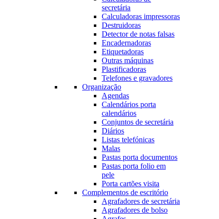
secretária
Calculadoras impressoras
Destruidoras
Detector de notas falsas
Encadernadoras
Etiquetadoras
Outras máquinas
Plastificadoras
Telefones e gravadores
Organização
Agendas
Calendários porta
calendários
Conjuntos de secretária
Diários
Listas telefónicas
Malas
Pastas porta documentos
Pastas porta folio em
pele
Porta cartões visita
Complementos de escritório
Agrafadores de secretária
Agrafadores de bolso
Agrafes