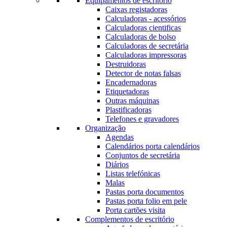
Equipamentos de escritório
Caixas registadoras
Calculadoras - acessórios
Calculadoras cientificas
Calculadoras de bolso
Calculadoras de secretária
Calculadoras impressoras
Destruidoras
Detector de notas falsas
Encadernadoras
Etiquetadoras
Outras máquinas
Plastificadoras
Telefones e gravadores
Organização
Agendas
Calendários porta calendários
Conjuntos de secretária
Diários
Listas telefónicas
Malas
Pastas porta documentos
Pastas porta folio em pele
Porta cartões visita
Complementos de escritório