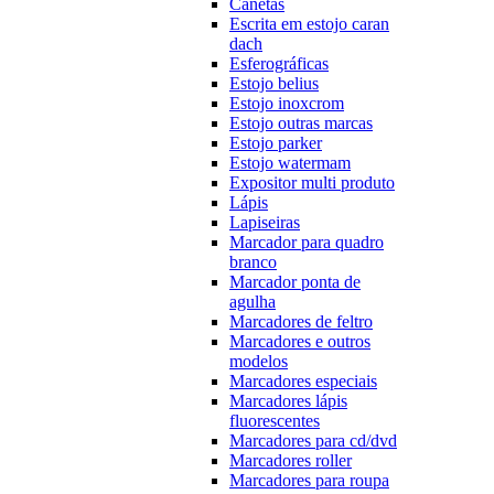
Canetas
Escrita em estojo caran
dach
Esferográficas
Estojo belius
Estojo inoxcrom
Estojo outras marcas
Estojo parker
Estojo watermam
Expositor multi produto
Lápis
Lapiseiras
Marcador para quadro
branco
Marcador ponta de
agulha
Marcadores de feltro
Marcadores e outros
modelos
Marcadores especiais
Marcadores lápis
fluorescentes
Marcadores para cd/dvd
Marcadores roller
Marcadores para roupa