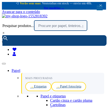
💨
Verão sem suar.
Ventoinhas em stock — envio em 48h.
×
Ver modelos →
Avançar para o conteúdo
Pesquisar produtos...
×
encomendar por telefone :
216 003 523
(chamada rede fixa nacional)
Papel
MAIS PROCURADAS
Etiquetas
Papel fotocópia
Papel e etiquetas
Cartão cinza e cartão pluma
Cartolinas