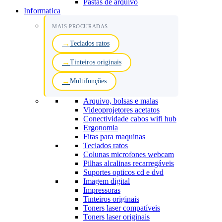
Pastas de arquivo
Informatica
MAIS PROCURADAS
Teclados ratos
Tinteiros originais
Multifunções
Arquivo, bolsas e malas
Videoprojetores acetatos
Conectividade cabos wifi hub
Ergonomia
Fitas para maquinas
Teclados ratos
Colunas microfones webcam
Pilhas alcalinas recarregáveis
Suportes opticos cd e dvd
Imagem digital
Impressoras
Tinteiros originais
Toners laser compatíveis
Toners laser originais