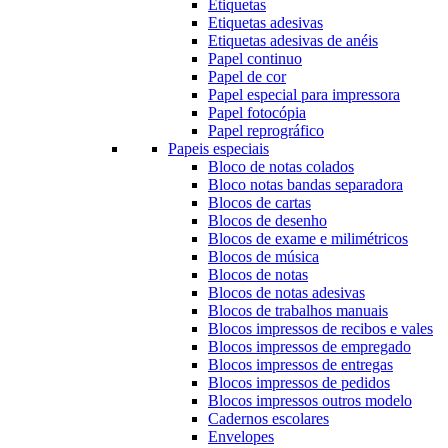
Etiquetas
Etiquetas adesivas
Etiquetas adesivas de anéis
Papel continuo
Papel de cor
Papel especial para impressora
Papel fotocópia
Papel reprográfico
Papeis especiais
Bloco de notas colados
Bloco notas bandas separadora
Blocos de cartas
Blocos de desenho
Blocos de exame e milimétricos
Blocos de música
Blocos de notas
Blocos de notas adesivas
Blocos de trabalhos manuais
Blocos impressos de recibos e vales
Blocos impressos de empregado
Blocos impressos de entregas
Blocos impressos de pedidos
Blocos impressos outros modelo
Cadernos escolares
Envelopes