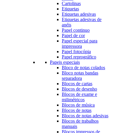
Cartolinas
Etiquetas
Etiquetas adesivas
Etiquetas adesivas de
anéis
Papel continuo
Papel de cor
Papel especial para
impressora
Papel fotocópia
Papel reprográfico
Papeis especiais
Bloco de notas colados
Bloco notas bandas
separadora
Blocos de cartas
Blocos de desenho
Blocos de exame e
milimétricos
Blocos de música
Blocos de notas
Blocos de notas adesivas
Blocos de trabalhos
manuais
Blocos impressos de