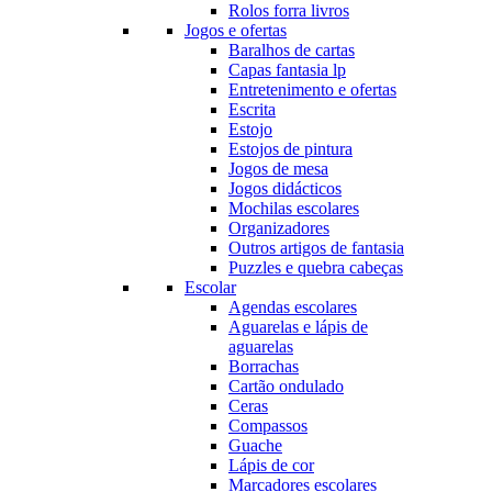
Rolos forra livros
Jogos e ofertas
Baralhos de cartas
Capas fantasia lp
Entretenimento e ofertas
Escrita
Estojo
Estojos de pintura
Jogos de mesa
Jogos didácticos
Mochilas escolares
Organizadores
Outros artigos de fantasia
Puzzles e quebra cabeças
Escolar
Agendas escolares
Aguarelas e lápis de
aguarelas
Borrachas
Cartão ondulado
Ceras
Compassos
Guache
Lápis de cor
Marcadores escolares