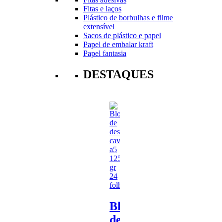
Fitas e laços
Plástico de borbulhas e filme
extensível
Sacos de plástico e papel
Papel de embalar kraft
Papel fantasia
DESTAQUES
Bloco
de