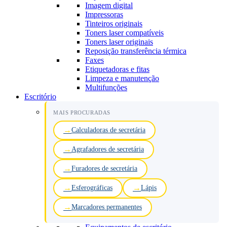
Imagem digital
Impressoras
Tinteiros originais
Toners laser compatíveis
Toners laser originais
Reposição transferência térmica
Faxes
Etiquetadoras e fitas
Limpeza e manutenção
Multifunções
Escritório
MAIS PROCURADAS
Calculadoras de secretária
Agrafadores de secretária
Furadores de secretária
Esferográficas
Lápis
Marcadores permanentes