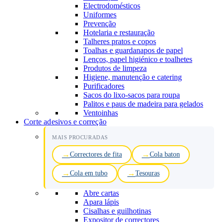
Electrodomésticos
Uniformes
Prevenção
Hotelaria e restauração
Talheres pratos e copos
Toalhas e guardanapos de papel
Lenços, papel higiénico e toalhetes
Produtos de limpeza
Higiene, manutenção e catering
Purificadores
Sacos do lixo-sacos para roupa
Palitos e paus de madeira para gelados
Ventoinhas
Corte adesivos e correção
MAIS PROCURADAS
Correctores de fita
Cola baton
Cola em tubo
Tesouras
Abre cartas
Apara lápis
Cisalhas e guilhotinas
Expositor de correctores