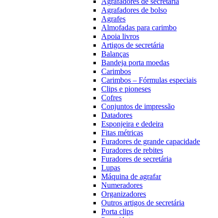
Agrafadores de secretária
Agrafadores de bolso
Agrafes
Almofadas para carimbo
Apoia livros
Artigos de secretária
Balanças
Bandeja porta moedas
Carimbos
Carimbos – Fórmulas especiais
Clips e pioneses
Cofres
Conjuntos de impressão
Datadores
Esponjeira e dedeira
Fitas métricas
Furadores de grande capacidade
Furadores de rebites
Furadores de secretária
Lupas
Máquina de agrafar
Numeradores
Organizadores
Outros artigos de secretária
Porta clips