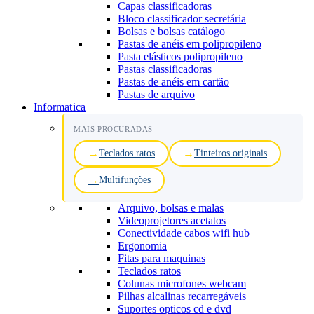
Capas classificadoras
Bloco classificador secretária
Bolsas e bolsas catálogo
Pastas de anéis em polipropileno
Pasta elásticos polipropileno
Pastas classificadoras
Pastas de anéis em cartão
Pastas de arquivo
Informatica
MAIS PROCURADAS
Teclados ratos
Tinteiros originais
Multifunções
Arquivo, bolsas e malas
Videoprojetores acetatos
Conectividade cabos wifi hub
Ergonomia
Fitas para maquinas
Teclados ratos
Colunas microfones webcam
Pilhas alcalinas recarregáveis
Suportes opticos cd e dvd