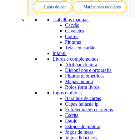
Lápis de cor
Marcadores escolares
Trabalhos manuais
Carvão
Cavaletes
Outros
Pinturas
Telas em cartão
Infantil
Livros e complementos
Atril para leitura
Dicionários e ortografia
Figuras geométricas
Mapas mundo
Rolos forra livros
Jogos e ofertas
Baralhos de cartas
Capas fantasia lp
Entretenimento e ofertas
Escrita
Estojo
Estojos de pintura
Jogos de mesa
Jogos didácticos