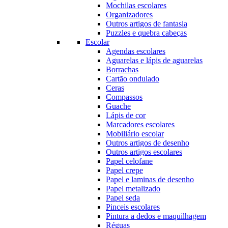
Mochilas escolares
Organizadores
Outros artigos de fantasia
Puzzles e quebra cabeças
Escolar
Agendas escolares
Aguarelas e lápis de aguarelas
Borrachas
Cartão ondulado
Ceras
Compassos
Guache
Lápis de cor
Marcadores escolares
Mobiliário escolar
Outros artigos de desenho
Outros artigos escolares
Papel celofane
Papel crepe
Papel e laminas de desenho
Papel metalizado
Papel seda
Pinceis escolares
Pintura a dedos e maquilhagem
Réguas