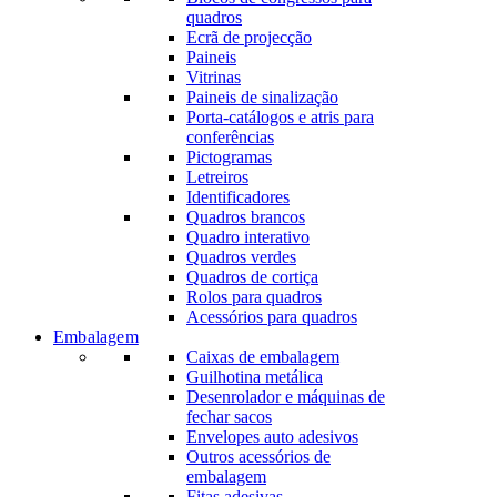
quadros
Ecrã de projecção
Paineis
Vitrinas
Paineis de sinalização
Porta-catálogos e atris para
conferências
Pictogramas
Letreiros
Identificadores
Quadros brancos
Quadro interativo
Quadros verdes
Quadros de cortiça
Rolos para quadros
Acessórios para quadros
Embalagem
Caixas de embalagem
Guilhotina metálica
Desenrolador e máquinas de
fechar sacos
Envelopes auto adesivos
Outros acessórios de
embalagem
Fitas adesivas