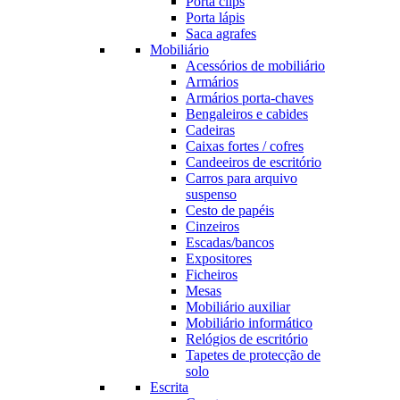
Porta clips
Porta lápis
Saca agrafes
Mobiliário
Acessórios de mobiliário
Armários
Armários porta-chaves
Bengaleiros e cabides
Cadeiras
Caixas fortes / cofres
Candeeiros de escritório
Carros para arquivo
suspenso
Cesto de papéis
Cinzeiros
Escadas/bancos
Expositores
Ficheiros
Mesas
Mobiliário auxiliar
Mobiliário informático
Relógios de escritório
Tapetes de protecção de
solo
Escrita