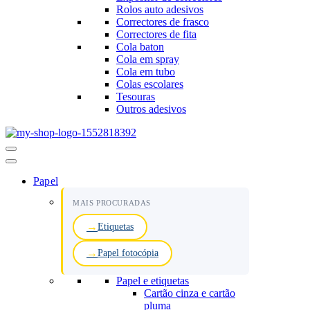
Rolos auto adesivos
Correctores de frasco
Correctores de fita
Cola baton
Cola em spray
Cola em tubo
Colas escolares
Tesouras
Outros adesivos
Menu
de
navegação
Papel
MAIS PROCURADAS
Etiquetas
Papel fotocópia
Papel e etiquetas
Cartão cinza e cartão
pluma