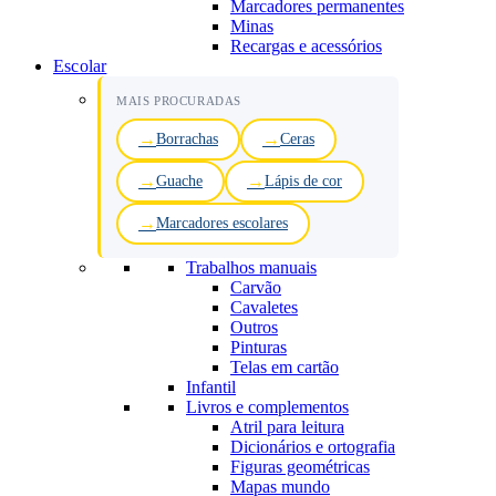
Marcadores permanentes
Minas
Recargas e acessórios
Escolar
MAIS PROCURADAS
Borrachas
Ceras
Guache
Lápis de cor
Marcadores escolares
Trabalhos manuais
Carvão
Cavaletes
Outros
Pinturas
Telas em cartão
Infantil
Livros e complementos
Atril para leitura
Dicionários e ortografia
Figuras geométricas
Mapas mundo