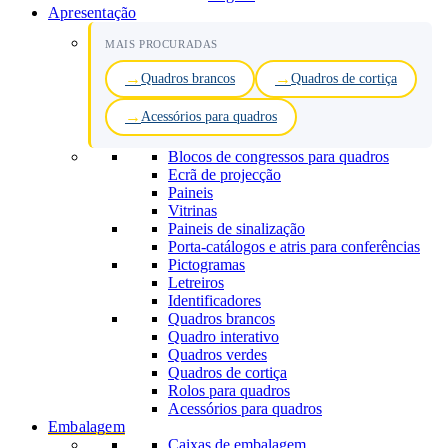
Apresentação
MAIS PROCURADAS
Quadros brancos
Quadros de cortiça
Acessórios para quadros
Blocos de congressos para quadros
Ecrã de projecção
Paineis
Vitrinas
Paineis de sinalização
Porta-catálogos e atris para conferências
Pictogramas
Letreiros
Identificadores
Quadros brancos
Quadro interativo
Quadros verdes
Quadros de cortiça
Rolos para quadros
Acessórios para quadros
Embalagem
Caixas de embalagem