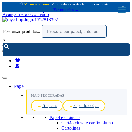
💨
Verão sem suar.
Ventoinhas em stock — envio em 48h.
×
Ver modelos →
Avançar para o conteúdo
Pesquisar produtos...
×
encomendar por telefone :
216 003 523
(chamada rede fixa nacional)
Papel
MAIS PROCURADAS
Etiquetas
Papel fotocópia
Papel e etiquetas
Cartão cinza e cartão pluma
Cartolinas