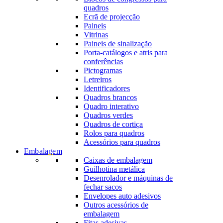
quadros
Ecrã de projecção
Paineis
Vitrinas
Paineis de sinalização
Porta-catálogos e atris para
conferências
Pictogramas
Letreiros
Identificadores
Quadros brancos
Quadro interativo
Quadros verdes
Quadros de cortiça
Rolos para quadros
Acessórios para quadros
Embalagem
Caixas de embalagem
Guilhotina metálica
Desenrolador e máquinas de
fechar sacos
Envelopes auto adesivos
Outros acessórios de
embalagem
Fitas adesivas