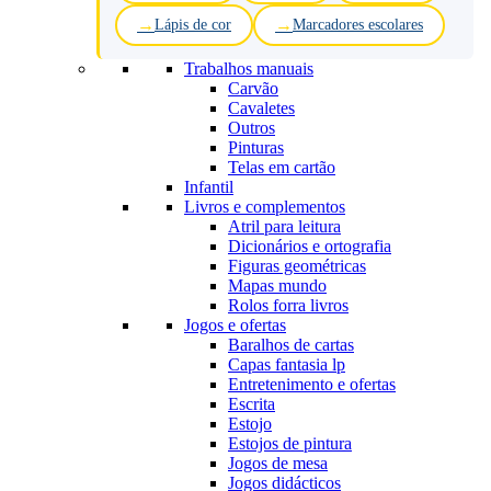
Lápis de cor
Marcadores escolares
Trabalhos manuais
Carvão
Cavaletes
Outros
Pinturas
Telas em cartão
Infantil
Livros e complementos
Atril para leitura
Dicionários e ortografia
Figuras geométricas
Mapas mundo
Rolos forra livros
Jogos e ofertas
Baralhos de cartas
Capas fantasia lp
Entretenimento e ofertas
Escrita
Estojo
Estojos de pintura
Jogos de mesa
Jogos didácticos