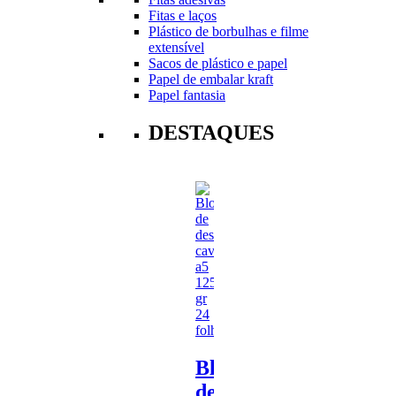
Fitas e laços
Plástico de borbulhas e filme
extensível
Sacos de plástico e papel
Papel de embalar kraft
Papel fantasia
DESTAQUES
Bloco
de