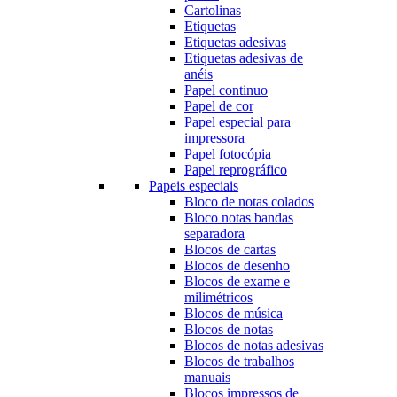
Cartolinas
Etiquetas
Etiquetas adesivas
Etiquetas adesivas de
anéis
Papel continuo
Papel de cor
Papel especial para
impressora
Papel fotocópia
Papel reprográfico
Papeis especiais
Bloco de notas colados
Bloco notas bandas
separadora
Blocos de cartas
Blocos de desenho
Blocos de exame e
milimétricos
Blocos de música
Blocos de notas
Blocos de notas adesivas
Blocos de trabalhos
manuais
Blocos impressos de