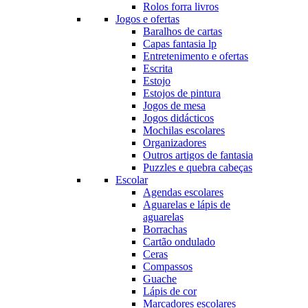
Rolos forra livros
Jogos e ofertas
Baralhos de cartas
Capas fantasia lp
Entretenimento e ofertas
Escrita
Estojo
Estojos de pintura
Jogos de mesa
Jogos didácticos
Mochilas escolares
Organizadores
Outros artigos de fantasia
Puzzles e quebra cabeças
Escolar
Agendas escolares
Aguarelas e lápis de
aguarelas
Borrachas
Cartão ondulado
Ceras
Compassos
Guache
Lápis de cor
Marcadores escolares