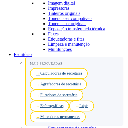
Imagem digital
Impressoras
Tinteiros originais
Toners laser compatíveis
Toners laser originais
Reposição transferência térmica
Faxes
Etiquetadoras e fitas
Limpeza e manutenção
Multifunções
Escritório
MAIS PROCURADAS
Calculadoras de secretária
Agrafadores de secretária
Furadores de secretária
Esferográficas
Lápis
Marcadores permanentes