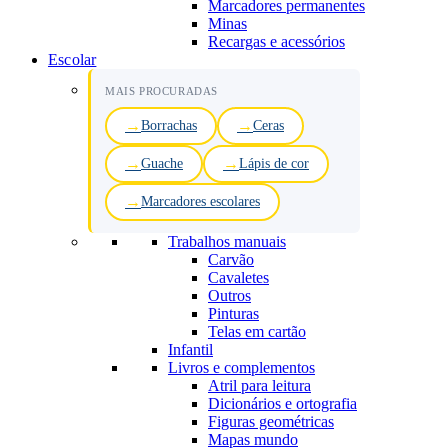
Marcadores permanentes
Minas
Recargas e acessórios
Escolar
MAIS PROCURADAS
Borrachas
Ceras
Guache
Lápis de cor
Marcadores escolares
Trabalhos manuais
Carvão
Cavaletes
Outros
Pinturas
Telas em cartão
Infantil
Livros e complementos
Atril para leitura
Dicionários e ortografia
Figuras geométricas
Mapas mundo