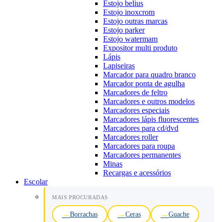
Estojo belius
Estojo inoxcrom
Estojo outras marcas
Estojo parker
Estojo watermam
Expositor multi produto
Lápis
Lapiseiras
Marcador para quadro branco
Marcador ponta de agulha
Marcadores de feltro
Marcadores e outros modelos
Marcadores especiais
Marcadores lápis fluorescentes
Marcadores para cd/dvd
Marcadores roller
Marcadores para roupa
Marcadores permanentes
Minas
Recargas e acessórios
Escolar
MAIS PROCURADAS
Borrachas
Ceras
Guache