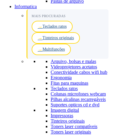
Pastas de arquivo
Informatica
MAIS PROCURADAS
Teclados ratos
Tinteiros originais
Multifunções
Arquivo, bolsas e malas
Videoprojetores acetatos
Conectividade cabos wifi hub
Ergonomia
Fitas para maquinas
Teclados ratos
Colunas microfones webcam
Pilhas alcalinas recarregáveis
Suportes opticos cd e dvd
Imagem digital
Impressoras
Tinteiros originais
Toners laser compatíveis
Toners laser originais