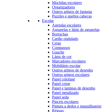
Mochilas escolares
Organizadores
Outros artigos de fantasia
Puzzles e quebra cabeças
Escolar
Agendas escolares
Aguarelas e lápis de aguarelas
Borrachas
Cartão ondulado
Ceras
Compassos
Guache
Lápis de cor
Marcadores escolares
Mobiliário escolar
Outros artigos de desenho
Outros artigos escolares
Papel celofane
Papel crepe
Papel e laminas de desenho
Papel metalizado
Papel seda
Pinceis escolares
Pintura a dedos e maquilhagem
Réguas