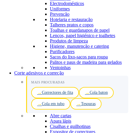
Electrodomésticos
Uniformes
Prevenção
Hotelaria e restauração
Talheres pratos e copos
Toalhas e guardanapos de papel
Lenços, papel higiénico e toalhetes
Produtos de limpeza
Higiene, manutenção e catering
Purificadores
Sacos do lixo-sacos para roupa
Palitos e paus de madeira para gelados
Ventoinhas
Corte adesivos e correção
MAIS PROCURADAS
Correctores de fita
Cola baton
Cola em tubo
Tesouras
Abre cartas
Apara lápis
Cisalhas e guilhotinas
Expositor de correctores