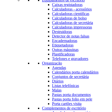
Equipamentos de escritório
Caixas registadoras
Calculadoras - acessórios
Calculadoras cientificas
Calculadoras de bolso
Calculadoras de secretária
Calculadoras impressoras
Destruidoras
Detector de notas falsas
Encadernadoras
Etiquetadoras
Outras máquinas
Plastificadoras
Telefones e gravadores
Organização
Agendas
Calendários porta calendários
Conjuntos de secretária
Diários
Listas telefónicas
Malas
Pastas porta documentos
Pastas porta folio em pele
Porta cartões visita
Complementos de escritório