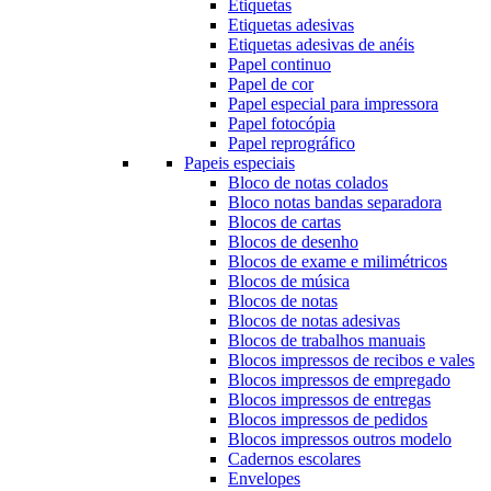
Etiquetas
Etiquetas adesivas
Etiquetas adesivas de anéis
Papel continuo
Papel de cor
Papel especial para impressora
Papel fotocópia
Papel reprográfico
Papeis especiais
Bloco de notas colados
Bloco notas bandas separadora
Blocos de cartas
Blocos de desenho
Blocos de exame e milimétricos
Blocos de música
Blocos de notas
Blocos de notas adesivas
Blocos de trabalhos manuais
Blocos impressos de recibos e vales
Blocos impressos de empregado
Blocos impressos de entregas
Blocos impressos de pedidos
Blocos impressos outros modelo
Cadernos escolares
Envelopes