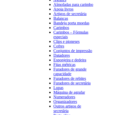
Almofadas para carimbo
Apoia livros
Artigos de secretária
Balanças
Bandeja porta moedas
Carimbos
Carimbos – Fórmulas
especiais
Clips e pioneses
Cofres
Conjuntos de impressão
Datadores
Esponjeira e dedeira
Fitas métricas
Furadores de grande
capacidade
Furadores de rebites
Furadores de secretária
Lupas
Máquina de agrafar
Numeradores
Organizadores
Outros artigos de
secretária