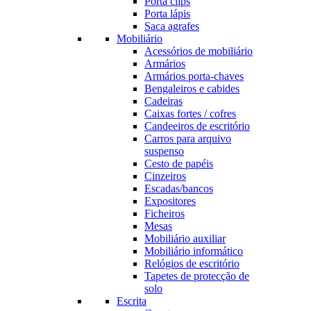
Porta clips
Porta lápis
Saca agrafes
Mobiliário
Acessórios de mobiliário
Armários
Armários porta-chaves
Bengaleiros e cabides
Cadeiras
Caixas fortes / cofres
Candeeiros de escritório
Carros para arquivo
suspenso
Cesto de papéis
Cinzeiros
Escadas/bancos
Expositores
Ficheiros
Mesas
Mobiliário auxiliar
Mobiliário informático
Relógios de escritório
Tapetes de protecção de
solo
Escrita