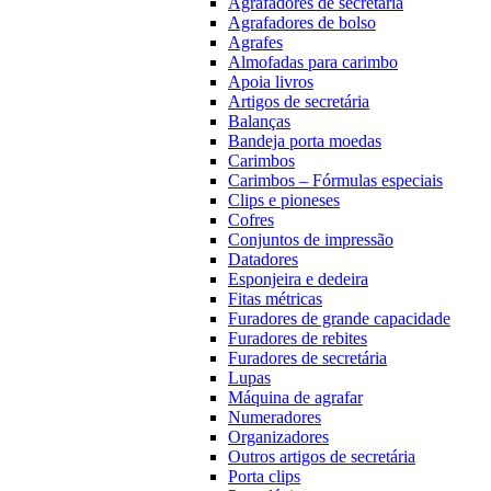
Agrafadores de secretária
Agrafadores de bolso
Agrafes
Almofadas para carimbo
Apoia livros
Artigos de secretária
Balanças
Bandeja porta moedas
Carimbos
Carimbos – Fórmulas especiais
Clips e pioneses
Cofres
Conjuntos de impressão
Datadores
Esponjeira e dedeira
Fitas métricas
Furadores de grande capacidade
Furadores de rebites
Furadores de secretária
Lupas
Máquina de agrafar
Numeradores
Organizadores
Outros artigos de secretária
Porta clips