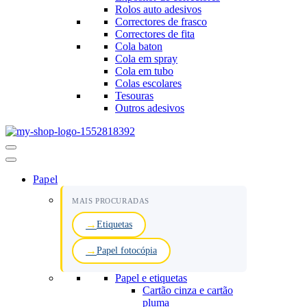
Rolos auto adesivos
Correctores de frasco
Correctores de fita
Cola baton
Cola em spray
Cola em tubo
Colas escolares
Tesouras
Outros adesivos
Menu
de
navegação
Papel
MAIS PROCURADAS
Etiquetas
Papel fotocópia
Papel e etiquetas
Cartão cinza e cartão
pluma