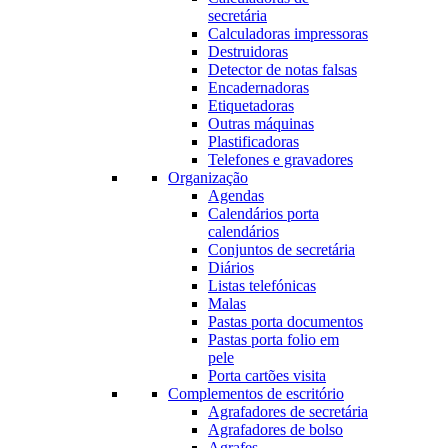
secretária
Calculadoras impressoras
Destruidoras
Detector de notas falsas
Encadernadoras
Etiquetadoras
Outras máquinas
Plastificadoras
Telefones e gravadores
Organização
Agendas
Calendários porta
calendários
Conjuntos de secretária
Diários
Listas telefónicas
Malas
Pastas porta documentos
Pastas porta folio em
pele
Porta cartões visita
Complementos de escritório
Agrafadores de secretária
Agrafadores de bolso
Agrafes