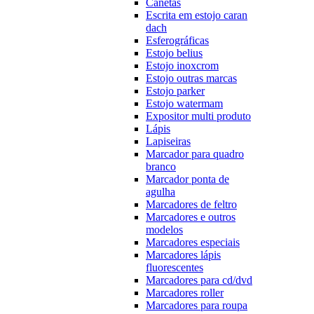
Canetas
Escrita em estojo caran
dach
Esferográficas
Estojo belius
Estojo inoxcrom
Estojo outras marcas
Estojo parker
Estojo watermam
Expositor multi produto
Lápis
Lapiseiras
Marcador para quadro
branco
Marcador ponta de
agulha
Marcadores de feltro
Marcadores e outros
modelos
Marcadores especiais
Marcadores lápis
fluorescentes
Marcadores para cd/dvd
Marcadores roller
Marcadores para roupa