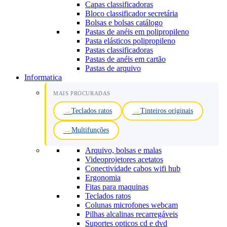
Capas classificadoras
Bloco classificador secretária
Bolsas e bolsas catálogo
Pastas de anéis em polipropileno
Pasta elásticos polipropileno
Pastas classificadoras
Pastas de anéis em cartão
Pastas de arquivo
Informatica
MAIS PROCURADAS
Teclados ratos
Tinteiros originais
Multifunções
Arquivo, bolsas e malas
Videoprojetores acetatos
Conectividade cabos wifi hub
Ergonomia
Fitas para maquinas
Teclados ratos
Colunas microfones webcam
Pilhas alcalinas recarregáveis
Suportes opticos cd e dvd