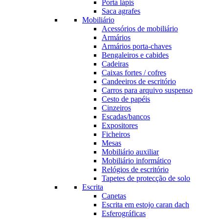
Porta lápis
Saca agrafes
Mobiliário
Acessórios de mobiliário
Armários
Armários porta-chaves
Bengaleiros e cabides
Cadeiras
Caixas fortes / cofres
Candeeiros de escritório
Carros para arquivo suspenso
Cesto de papéis
Cinzeiros
Escadas/bancos
Expositores
Ficheiros
Mesas
Mobiliário auxiliar
Mobiliário informático
Relógios de escritório
Tapetes de protecção de solo
Escrita
Canetas
Escrita em estojo caran dach
Esferográficas