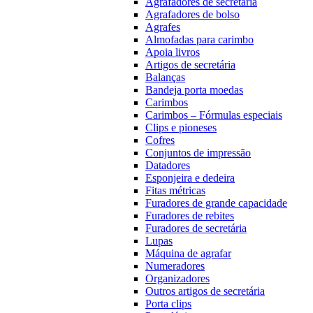
Agrafadores de secretária
Agrafadores de bolso
Agrafes
Almofadas para carimbo
Apoia livros
Artigos de secretária
Balanças
Bandeja porta moedas
Carimbos
Carimbos – Fórmulas especiais
Clips e pioneses
Cofres
Conjuntos de impressão
Datadores
Esponjeira e dedeira
Fitas métricas
Furadores de grande capacidade
Furadores de rebites
Furadores de secretária
Lupas
Máquina de agrafar
Numeradores
Organizadores
Outros artigos de secretária
Porta clips