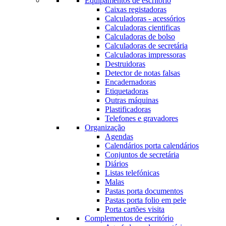
Equipamentos de escritório
Caixas registadoras
Calculadoras - acessórios
Calculadoras cientificas
Calculadoras de bolso
Calculadoras de secretária
Calculadoras impressoras
Destruidoras
Detector de notas falsas
Encadernadoras
Etiquetadoras
Outras máquinas
Plastificadoras
Telefones e gravadores
Organização
Agendas
Calendários porta calendários
Conjuntos de secretária
Diários
Listas telefónicas
Malas
Pastas porta documentos
Pastas porta folio em pele
Porta cartões visita
Complementos de escritório