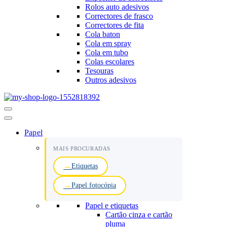
Rolos auto adesivos
Correctores de frasco
Correctores de fita
Cola baton
Cola em spray
Cola em tubo
Colas escolares
Tesouras
Outros adesivos
Menu
de
navegação
Papel
MAIS PROCURADAS
Etiquetas
Papel fotocópia
Papel e etiquetas
Cartão cinza e cartão
pluma