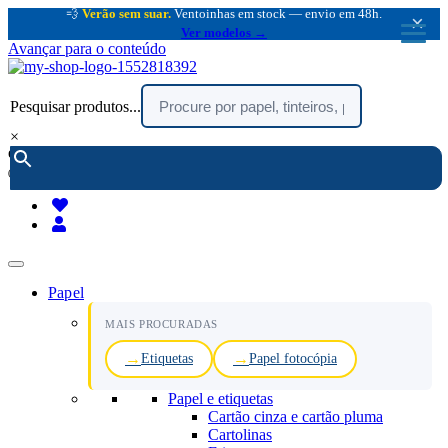
💨
Verão sem suar.
Ventoinhas em stock — envio em 48h.
×
Ver modelos →
Avançar para o conteúdo
Pesquisar produtos...
×
encomendar por telefone :
216 003 523
(chamada rede fixa nacional)
Papel
MAIS PROCURADAS
Etiquetas
Papel fotocópia
Papel e etiquetas
Cartão cinza e cartão pluma
Cartolinas