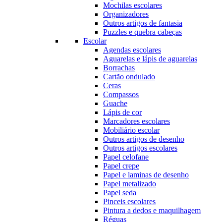
Mochilas escolares
Organizadores
Outros artigos de fantasia
Puzzles e quebra cabeças
Escolar
Agendas escolares
Aguarelas e lápis de aguarelas
Borrachas
Cartão ondulado
Ceras
Compassos
Guache
Lápis de cor
Marcadores escolares
Mobiliário escolar
Outros artigos de desenho
Outros artigos escolares
Papel celofane
Papel crepe
Papel e laminas de desenho
Papel metalizado
Papel seda
Pinceis escolares
Pintura a dedos e maquilhagem
Réguas