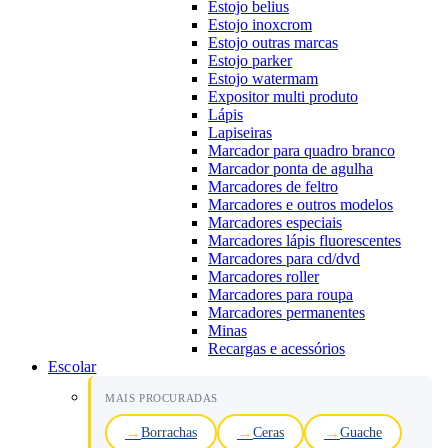
Estojo belius
Estojo inoxcrom
Estojo outras marcas
Estojo parker
Estojo watermam
Expositor multi produto
Lápis
Lapiseiras
Marcador para quadro branco
Marcador ponta de agulha
Marcadores de feltro
Marcadores e outros modelos
Marcadores especiais
Marcadores lápis fluorescentes
Marcadores para cd/dvd
Marcadores roller
Marcadores para roupa
Marcadores permanentes
Minas
Recargas e acessórios
Escolar
MAIS PROCURADAS
Borrachas
Ceras
Guache