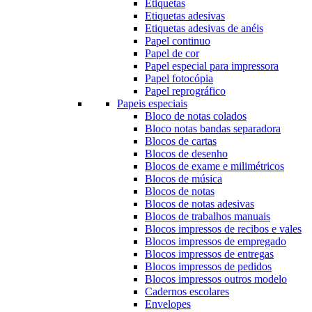
Etiquetas
Etiquetas adesivas
Etiquetas adesivas de anéis
Papel continuo
Papel de cor
Papel especial para impressora
Papel fotocópia
Papel reprográfico
Papeis especiais
Bloco de notas colados
Bloco notas bandas separadora
Blocos de cartas
Blocos de desenho
Blocos de exame e milimétricos
Blocos de música
Blocos de notas
Blocos de notas adesivas
Blocos de trabalhos manuais
Blocos impressos de recibos e vales
Blocos impressos de empregado
Blocos impressos de entregas
Blocos impressos de pedidos
Blocos impressos outros modelo
Cadernos escolares
Envelopes