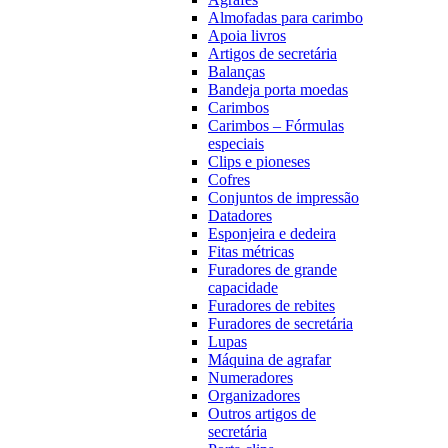
Almofadas para carimbo
Apoia livros
Artigos de secretária
Balanças
Bandeja porta moedas
Carimbos
Carimbos – Fórmulas
especiais
Clips e pioneses
Cofres
Conjuntos de impressão
Datadores
Esponjeira e dedeira
Fitas métricas
Furadores de grande
capacidade
Furadores de rebites
Furadores de secretária
Lupas
Máquina de agrafar
Numeradores
Organizadores
Outros artigos de
secretária