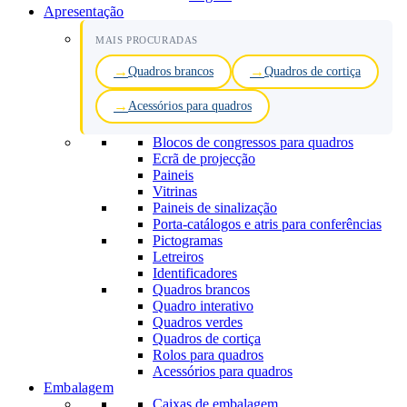
Apresentação
MAIS PROCURADAS
Quadros brancos
Quadros de cortiça
Acessórios para quadros
Blocos de congressos para quadros
Ecrã de projecção
Paineis
Vitrinas
Paineis de sinalização
Porta-catálogos e atris para conferências
Pictogramas
Letreiros
Identificadores
Quadros brancos
Quadro interativo
Quadros verdes
Quadros de cortiça
Rolos para quadros
Acessórios para quadros
Embalagem
Caixas de embalagem