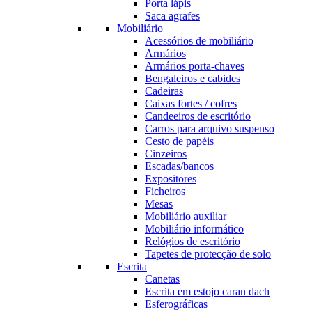
Porta lápis
Saca agrafes
Mobiliário
Acessórios de mobiliário
Armários
Armários porta-chaves
Bengaleiros e cabides
Cadeiras
Caixas fortes / cofres
Candeeiros de escritório
Carros para arquivo suspenso
Cesto de papéis
Cinzeiros
Escadas/bancos
Expositores
Ficheiros
Mesas
Mobiliário auxiliar
Mobiliário informático
Relógios de escritório
Tapetes de protecção de solo
Escrita
Canetas
Escrita em estojo caran dach
Esferográficas