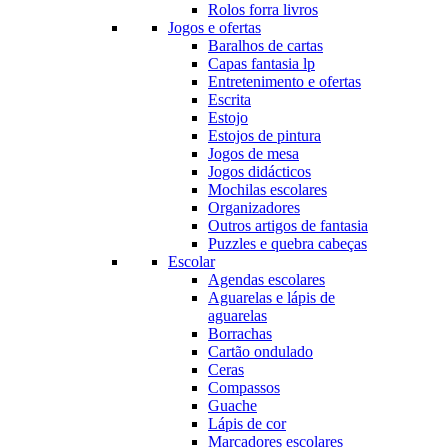
Rolos forra livros
Jogos e ofertas
Baralhos de cartas
Capas fantasia lp
Entretenimento e ofertas
Escrita
Estojo
Estojos de pintura
Jogos de mesa
Jogos didácticos
Mochilas escolares
Organizadores
Outros artigos de fantasia
Puzzles e quebra cabeças
Escolar
Agendas escolares
Aguarelas e lápis de
aguarelas
Borrachas
Cartão ondulado
Ceras
Compassos
Guache
Lápis de cor
Marcadores escolares