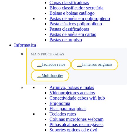
Capas classificadoras
Bloco classificador secretária
Bolsas e bolsas catálogo
Pastas de anéis em polipropileno
Pasta elásticos polipropileno
Pastas classificadoras
Pastas de anéis em cartão
Pastas de arquivo
Informatica
MAIS PROCURADAS
Teclados ratos
Tinteiros originais
Multifunções
Arquivo, bolsas e malas
Videoprojetores acetatos
Conectividade cabos wifi hub
Ergonomia
Fitas para maquinas
Teclados ratos
Colunas microfones webcam
Pilhas alcalinas recarregáveis
Suportes opticos cd e dvd