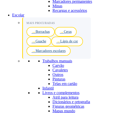
Marcadores permanentes
Minas
Recargas e acessórios
Escolar
MAIS PROCURADAS
Borrachas
Ceras
Guache
Lápis de cor
Marcadores escolares
Trabalhos manuais
Carvão
Cavaletes
Outros
Pinturas
Telas em cartão
Infantil
Livros e complementos
Atril para leitura
Dicionários e ortografia
Figuras geométricas
Mapas mundo