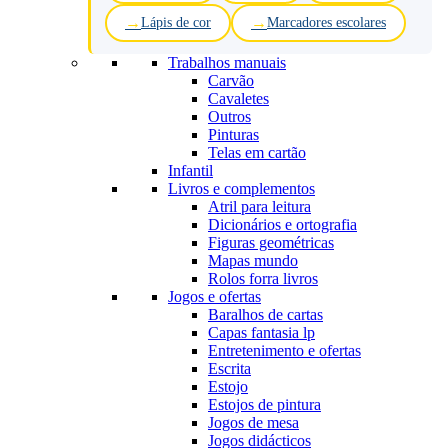
Lápis de cor
Marcadores escolares
Trabalhos manuais
Carvão
Cavaletes
Outros
Pinturas
Telas em cartão
Infantil
Livros e complementos
Atril para leitura
Dicionários e ortografia
Figuras geométricas
Mapas mundo
Rolos forra livros
Jogos e ofertas
Baralhos de cartas
Capas fantasia lp
Entretenimento e ofertas
Escrita
Estojo
Estojos de pintura
Jogos de mesa
Jogos didácticos