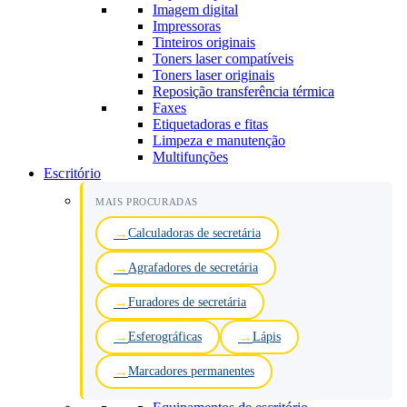
Imagem digital
Impressoras
Tinteiros originais
Toners laser compatíveis
Toners laser originais
Reposição transferência térmica
Faxes
Etiquetadoras e fitas
Limpeza e manutenção
Multifunções
Escritório
MAIS PROCURADAS
Calculadoras de secretária
Agrafadores de secretária
Furadores de secretária
Esferográficas
Lápis
Marcadores permanentes