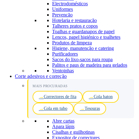
Electrodomésticos
Uniformes
Prevenção
Hotelaria e restauração
Talheres pratos e copos
Toalhas e guardanapos de papel
Lenços, papel higiénico e toalhetes
Produtos de limpeza
Higiene, manutenção e catering
Purificadores
Sacos do lixo-sacos para roupa
Palitos e paus de madeira para gelados
Ventoinhas
Corte adesivos e correção
MAIS PROCURADAS
Correctores de fita
Cola baton
Cola em tubo
Tesouras
Abre cartas
Apara lápis
Cisalhas e guilhotinas
Expositor de correctores