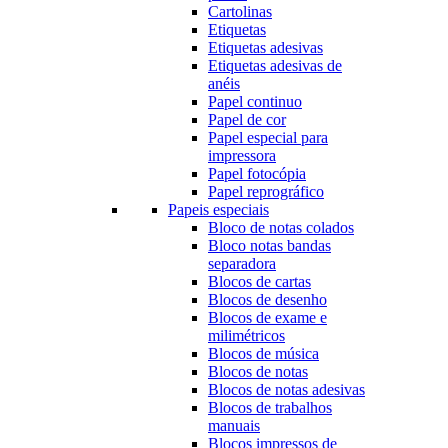
Cartolinas
Etiquetas
Etiquetas adesivas
Etiquetas adesivas de
anéis
Papel continuo
Papel de cor
Papel especial para
impressora
Papel fotocópia
Papel reprográfico
Papeis especiais
Bloco de notas colados
Bloco notas bandas
separadora
Blocos de cartas
Blocos de desenho
Blocos de exame e
milimétricos
Blocos de música
Blocos de notas
Blocos de notas adesivas
Blocos de trabalhos
manuais
Blocos impressos de