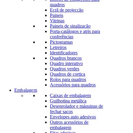
quadros
Ecrã de projecção
Paineis
Vitrinas
Paineis de sinalização
Porta-catálogos e atris para
conferências
Pictogramas
Letreiros
Identificadores
Quadros brancos
Quadro interativo
Quadros verdes
Quadros de cortiça
Rolos para quadros
Acessórios para quadros
Embalagem
Caixas de embalagem
Guilhotina metálica
Desenrolador e máquinas de
fechar sacos
Envelopes auto adesivos
Outros acessórios de
embalagem
Fitas adesivas