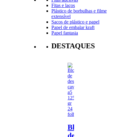
Fitas e laços
Plástico de borbulhas e filme
extensível
Sacos de plástico e papel
Papel de embalar kraft
Papel fantasia
DESTAQUES
Bloco
de