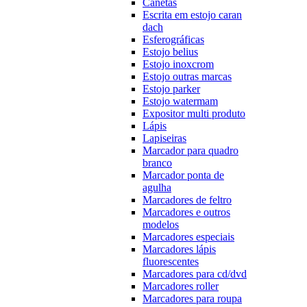
Canetas
Escrita em estojo caran
dach
Esferográficas
Estojo belius
Estojo inoxcrom
Estojo outras marcas
Estojo parker
Estojo watermam
Expositor multi produto
Lápis
Lapiseiras
Marcador para quadro
branco
Marcador ponta de
agulha
Marcadores de feltro
Marcadores e outros
modelos
Marcadores especiais
Marcadores lápis
fluorescentes
Marcadores para cd/dvd
Marcadores roller
Marcadores para roupa