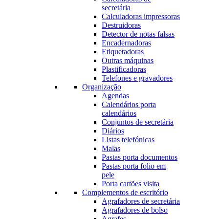
secretária
Calculadoras impressoras
Destruidoras
Detector de notas falsas
Encadernadoras
Etiquetadoras
Outras máquinas
Plastificadoras
Telefones e gravadores
Organização
Agendas
Calendários porta
calendários
Conjuntos de secretária
Diários
Listas telefónicas
Malas
Pastas porta documentos
Pastas porta folio em
pele
Porta cartões visita
Complementos de escritório
Agrafadores de secretária
Agrafadores de bolso
Agrafes