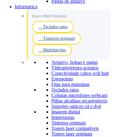
Pastas de arquivo
Informatica
MAIS PROCURADAS
Teclados ratos
Tinteiros originais
Multifunções
Arquivo, bolsas e malas
Videoprojetores acetatos
Conectividade cabos wifi hub
Ergonomia
Fitas para maquinas
Teclados ratos
Colunas microfones webcam
Pilhas alcalinas recarregáveis
Suportes opticos cd e dvd
Imagem digital
Impressoras
Tinteiros originais
Toners laser compatíveis
Toners laser originais