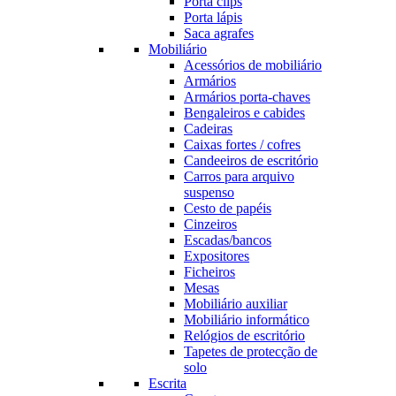
Porta clips
Porta lápis
Saca agrafes
Mobiliário
Acessórios de mobiliário
Armários
Armários porta-chaves
Bengaleiros e cabides
Cadeiras
Caixas fortes / cofres
Candeeiros de escritório
Carros para arquivo
suspenso
Cesto de papéis
Cinzeiros
Escadas/bancos
Expositores
Ficheiros
Mesas
Mobiliário auxiliar
Mobiliário informático
Relógios de escritório
Tapetes de protecção de
solo
Escrita